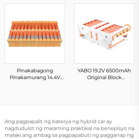
Car Battery Para sa
6500mAh Replacement
Insight, Civic, 1st Gen.
Hybrid Car Battery Pack
Prius at 1st Gen. Accord
Para sa Civic Insight Fit
Accord CR-Z
Pinakabagong
YABO 19.2V 6500mAh
Pinakamurang 14.4V
Original Block
6500mAh Nimh Hybrid
Replacement Ni-Mh
Car Battery Pack mula
Hybrid Car Battery Para
sa YABO Original
sa LexusRX400h,
Factory Para sa Prius
LexusRX450h,
Lexus Camry Corolla
Highlander
Yaris Aqua Auris
Ang pagpapalit ng baterya ng hybrid car ay
nagdudulot ng maraming praktikal na benepisyo na
malaki ang ambag sa pagpapabuti ng pagganap ng