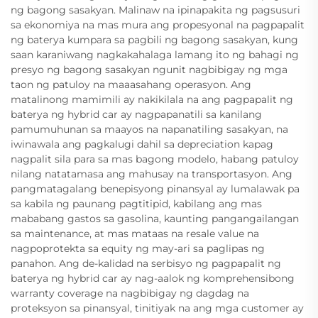
ng bagong sasakyan. Malinaw na ipinapakita ng pagsusuri
sa ekonomiya na mas mura ang propesyonal na pagpapalit
ng baterya kumpara sa pagbili ng bagong sasakyan, kung
saan karaniwang nagkakahalaga lamang ito ng bahagi ng
presyo ng bagong sasakyan ngunit nagbibigay ng mga
taon ng patuloy na maaasahang operasyon. Ang
matalinong mamimili ay nakikilala na ang pagpapalit ng
baterya ng hybrid car ay nagpapanatili sa kanilang
pamumuhunan sa maayos na napanatiling sasakyan, na
iwinawala ang pagkalugi dahil sa depreciation kapag
nagpalit sila para sa mas bagong modelo, habang patuloy
nilang natatamasa ang mahusay na transportasyon. Ang
pangmatagalang benepisyong pinansyal ay lumalawak pa
sa kabila ng paunang pagtitipid, kabilang ang mas
mababang gastos sa gasolina, kaunting pangangailangan
sa maintenance, at mas mataas na resale value na
nagpoprotekta sa equity ng may-ari sa paglipas ng
panahon. Ang de-kalidad na serbisyo ng pagpapalit ng
baterya ng hybrid car ay nag-aalok ng komprehensibong
warranty coverage na nagbibigay ng dagdag na
proteksyon sa pinansyal, tinitiyak na ang mga customer ay