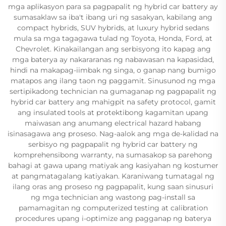
mga aplikasyon para sa pagpapalit ng hybrid car battery ay
sumasaklaw sa iba't ibang uri ng sasakyan, kabilang ang
compact hybrids, SUV hybrids, at luxury hybrid sedans
mula sa mga tagagawa tulad ng Toyota, Honda, Ford, at
Chevrolet. Kinakailangan ang serbisyong ito kapag ang
mga baterya ay nakararanas ng nabawasan na kapasidad,
hindi na makapag-iimbak ng singa, o ganap nang bumigo
matapos ang ilang taon ng paggamit. Sinusunod ng mga
sertipikadong technician na gumaganap ng pagpapalit ng
hybrid car battery ang mahigpit na safety protocol, gamit
ang insulated tools at protektibong kagamitan upang
maiwasan ang anumang electrical hazard habang
isinasagawa ang proseso. Nag-aalok ang mga de-kalidad na
serbisyo ng pagpapalit ng hybrid car battery ng
komprehensibong warranty, na sumasakop sa parehong
bahagi at gawa upang matiyak ang kasiyahan ng kostumer
at pangmatagalang katiyakan. Karaniwang tumatagal ng
ilang oras ang proseso ng pagpapalit, kung saan sinusuri
ng mga technician ang wastong pag-install sa
pamamagitan ng computerized testing at calibration
procedures upang i-optimize ang pagganap ng baterya