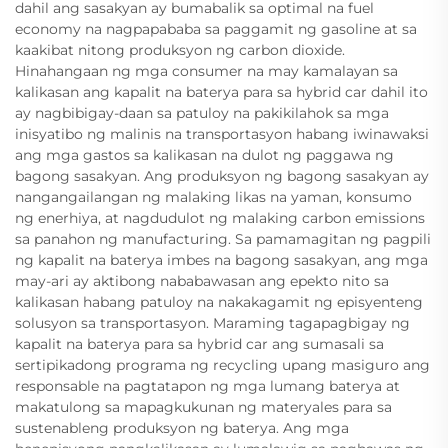
dahil ang sasakyan ay bumabalik sa optimal na fuel
economy na nagpapababa sa paggamit ng gasoline at sa
kaakibat nitong produksyon ng carbon dioxide.
Hinahangaan ng mga consumer na may kamalayan sa
kalikasan ang kapalit na baterya para sa hybrid car dahil ito
ay nagbibigay-daan sa patuloy na pakikilahok sa mga
inisyatibo ng malinis na transportasyon habang iwinawaksi
ang mga gastos sa kalikasan na dulot ng paggawa ng
bagong sasakyan. Ang produksyon ng bagong sasakyan ay
nangangailangan ng malaking likas na yaman, konsumo
ng enerhiya, at nagdudulot ng malaking carbon emissions
sa panahon ng manufacturing. Sa pamamagitan ng pagpili
ng kapalit na baterya imbes na bagong sasakyan, ang mga
may-ari ay aktibong nababawasan ang epekto nito sa
kalikasan habang patuloy na nakakagamit ng episyenteng
solusyon sa transportasyon. Maraming tagapagbigay ng
kapalit na baterya para sa hybrid car ang sumasali sa
sertipikadong programa ng recycling upang masiguro ang
responsable na pagtatapon ng mga lumang baterya at
makatulong sa mapagkukunan ng materyales para sa
sustenableng produksyon ng baterya. Ang mga