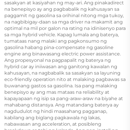
sasakyan at kasiyahan ng may-ari. Ang pinakadirect
na benepisyo ay ang pagbabalik ng kahusayan sa
paggamit ng gasolina sa orihinal nitong mga tukoy,
na nagbibigay-daan sa mga driver na makamit ang
optimal na mil por galon na rating na idinisenyo para
sa mga hybrid vehicle. Kapag lumala ang baterya,
tumataas nang malaki ang pagkonsumo ng
gasolina habang pina-compensate ng gasoline
engine ang binawasang electric power assistance.
Ang propesyonal na pagpapalit ng baterya ng
hybrid car ay iniiwasan ang ganitong kawalan ng
kahusayan, na nagbabalik sa sasakyan sa layuning
eco-friendly operation nito at malaking pagbawas sa
buwanang gastos sa gasolina. Isa pang malaking
benepisyo ay ang mas mataas na reliability at
kapayapaan ng isip sa pang-araw-araw na biyahe at
mahabang distansya. Ang matandang baterya ay
nagdudulot ng hindi maasahang pagganap,
kabilang ang biglang pagkawala ng lakas,
nabawasan ang acceleration, at posibleng