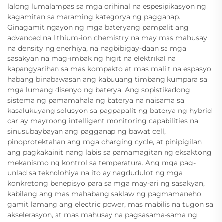
lalong lumalampas sa mga orihinal na espesipikasyon ng
kagamitan sa maraming kategorya ng pagganap.
Ginagamit ngayon ng mga bateryang pampalit ang
advanced na lithium-ion chemistry na may mas mahusay
na density ng enerhiya, na nagbibigay-daan sa mga
sasakyan na mag-imbak ng higit na elektrikal na
kapangyarihan sa mas kompakto at mas maliit na espasyo
habang binabawasan ang kabuuang timbang kumpara sa
mga lumang disenyo ng baterya. Ang sopistikadong
sistema ng pamamahala ng baterya na naisama sa
kasalukuyang solusyon sa pagpapalit ng baterya ng hybrid
car ay mayroong intelligent monitoring capabilities na
sinusubaybayan ang pagganap ng bawat cell,
pinoprotektahan ang mga charging cycle, at pinipigilan
ang pagkakainit nang labis sa pamamagitan ng eksaktong
mekanismo ng kontrol sa temperatura. Ang mga pag-
unlad sa teknolohiya na ito ay nagdudulot ng mga
konkretong benepisyo para sa mga may-ari ng sasakyan,
kabilang ang mas mahabang saklaw ng pagmamaneho
gamit lamang ang electric power, mas mabilis na tugon sa
akselerasyon, at mas mahusay na pagsasama-sama ng