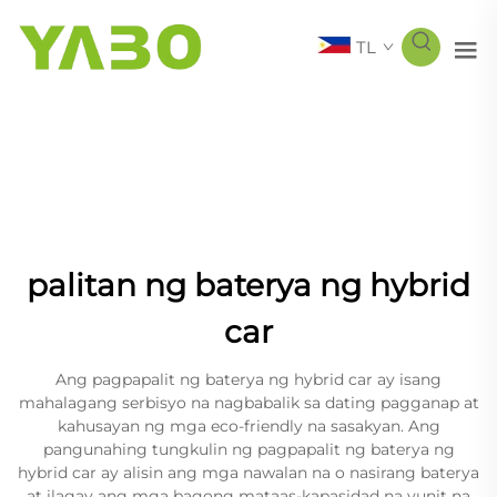
TL
palitan ng baterya ng hybrid
car
Ang pagpapalit ng baterya ng hybrid car ay isang
mahalagang serbisyo na nagbabalik sa dating pagganap at
kahusayan ng mga eco-friendly na sasakyan. Ang
pangunahing tungkulin ng pagpapalit ng baterya ng
hybrid car ay alisin ang mga nawalan na o nasirang baterya
at ilagay ang mga bagong mataas-kapasidad na yunit na