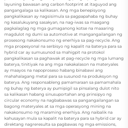
layuning bawasan ang carbon footprint at itaguyod ang
pangangalaga sa kalikasan. Ang mga benepisyong
pangkalikasan ay nagsisimula sa pagpapahaba ng buhay
ng kasalukuyang sasakyan, na nag-iwas sa maagang
pagkalaglag ng mga gumaganong kotse na maaaring
magdulot ng dumi sa automotive at mangangailangan ng
prosesong nakakonsumo ng enerhiya sa pag-recycle. Ang
mga propesyonal na serbisyo ng kapalit na baterya para sa
hybrid car ay sumusunod sa mahigpit na protokol
pangkalikasan sa paghawak at pag-recycle ng mga lumang
baterya, tinitiyak na ang mga nakakalason na materyales
ay maayos na napoproseso habang binabawi ang
mahahalagang metal para sa susunod na produksyon ng
baterya. Ang responsableng pamamaraan sa pamamahala
ng buhay ng baterya ay pumipigil sa pinsalang dulot nito
sa kalikasan habang sinusuportahan ang prinsipyo ng
circular economy na nagbabawas sa pangangailangan sa
bagong materyales at sa mga operasyong mining na
nakakonsumo ng maraming enerhiya. Ang naibalik na
kahusayan mula sa kapalit na baterya para sa hybrid car ay
direktang nagreresulta sa pagbawas ng mga emissions,