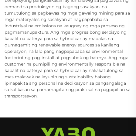
benepisyong pangkalikasan ay lumalawig sa pagbawas ng
demand sa produksyon ng bagong sasakyan, na
tumutulong sa pagbawas ng mga gawaing mining para sa
mga materyales ng sasakyan at nagpapababa sa
industriyal na emissions na kaugnay ng mga proseso ng
pagmamanupaktura. Ang mga progresibong serbisyo ng
kapalit na baterya para sa hybrid car ay madalas na
gumagamit ng renewable energy sources sa kanilang
operasyon, na lalo pang nagpapababa sa environmental
footprint ng pag-install at pagsubok ng baterya. Ang mga
customer na pumipili ng environmentally responsible na
kapalit na baterya para sa hybrid car ay nakakatulong sa
mas malawak na layunin ng sustainability habang
ipinapakita ang personal na dedikasyon sa pangangalaga
sa kalikasan sa pamamagitan ng praktikal na pagpipilian sa
transportasyon.