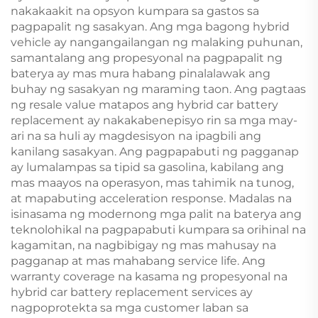
nakakaakit na opsyon kumpara sa gastos sa
pagpapalit ng sasakyan. Ang mga bagong hybrid
vehicle ay nangangailangan ng malaking puhunan,
samantalang ang propesyonal na pagpapalit ng
baterya ay mas mura habang pinalalawak ang
buhay ng sasakyan ng maraming taon. Ang pagtaas
ng resale value matapos ang hybrid car battery
replacement ay nakakabenepisyo rin sa mga may-
ari na sa huli ay magdesisyon na ipagbili ang
kanilang sasakyan. Ang pagpapabuti ng pagganap
ay lumalampas sa tipid sa gasolina, kabilang ang
mas maayos na operasyon, mas tahimik na tunog,
at mapabuting acceleration response. Madalas na
isinasama ng modernong mga palit na baterya ang
teknolohikal na pagpapabuti kumpara sa orihinal na
kagamitan, na nagbibigay ng mas mahusay na
pagganap at mas mahabang service life. Ang
warranty coverage na kasama ng propesyonal na
hybrid car battery replacement services ay
nagpoprotekta sa mga customer laban sa