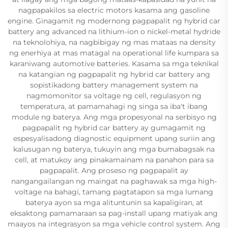
nagpapakilos sa electric motors kasama ang gasoline
engine. Ginagamit ng modernong pagpapalit ng hybrid car
battery ang advanced na lithium-ion o nickel-metal hydride
na teknolohiya, na nagbibigay ng mas mataas na density
ng enerhiya at mas matagal na operational life kumpara sa
karaniwang automotive batteries. Kasama sa mga teknikal
na katangian ng pagpapalit ng hybrid car battery ang
sopistikadong battery management system na
nagmomonitor sa voltage ng cell, regulasyon ng
temperatura, at pamamahagi ng singa sa iba't ibang
module ng baterya. Ang mga propesyonal na serbisyo ng
pagpapalit ng hybrid car battery ay gumagamit ng
espesyalisadong diagnostic equipment upang suriin ang
kalusugan ng baterya, tukuyin ang mga bumabagsak na
cell, at matukoy ang pinakamainam na panahon para sa
pagpapalit. Ang proseso ng pagpapalit ay
nangangailangan ng maingat na paghawak sa mga high-
voltage na bahagi, tamang pagtatapon sa mga lumang
baterya ayon sa mga alituntunin sa kapaligiran, at
eksaktong pamamaraan sa pag-install upang matiyak ang
maayos na integrasyon sa mga vehicle control system. Ang