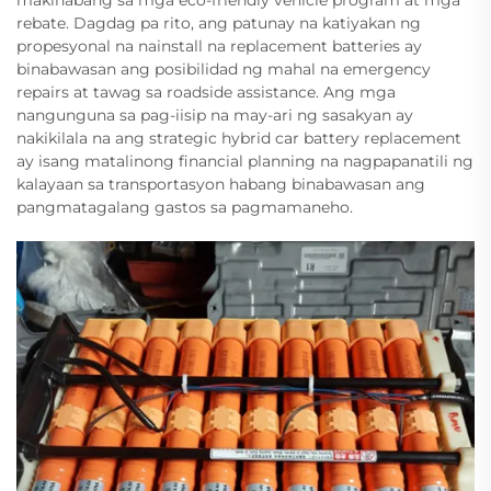
makinabang sa mga eco-friendly vehicle program at mga
rebate. Dagdag pa rito, ang patunay na katiyakan ng
propesyonal na nainstall na replacement batteries ay
binabawasan ang posibilidad ng mahal na emergency
repairs at tawag sa roadside assistance. Ang mga
nangunguna sa pag-iisip na may-ari ng sasakyan ay
nakikilala na ang strategic hybrid car battery replacement
ay isang matalinong financial planning na nagpapanatili ng
kalayaan sa transportasyon habang binabawasan ang
pangmatagalang gastos sa pagmamaneho.