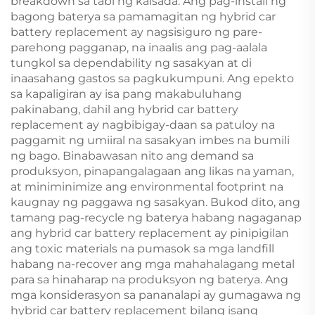
breakdown sa tabi ng kalsada. Ang pag-install ng
bagong baterya sa pamamagitan ng hybrid car
battery replacement ay nagsisiguro ng pare-
parehong pagganap, na inaalis ang pag-aalala
tungkol sa dependability ng sasakyan at di
inaasahang gastos sa pagkukumpuni. Ang epekto
sa kapaligiran ay isa pang makabuluhang
pakinabang, dahil ang hybrid car battery
replacement ay nagbibigay-daan sa patuloy na
paggamit ng umiiral na sasakyan imbes na bumili
ng bago. Binabawasan nito ang demand sa
produksyon, pinapangalagaan ang likas na yaman,
at miniminimize ang environmental footprint na
kaugnay ng paggawa ng sasakyan. Bukod dito, ang
tamang pag-recycle ng baterya habang nagaganap
ang hybrid car battery replacement ay pinipigilan
ang toxic materials na pumasok sa mga landfill
habang na-recover ang mga mahahalagang metal
para sa hinaharap na produksyon ng baterya. Ang
mga konsiderasyon sa pananalapi ay gumagawa ng
hybrid car battery replacement bilang isang