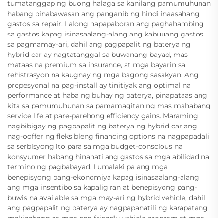
tumatanggap ng buong halaga sa kanilang pamumuhunan
habang binabawasan ang panganib ng hindi inaasahang
gastos sa repair. Lalong napapaboran ang paghahambing
sa gastos kapag isinasaalang-alang ang kabuuang gastos
sa pagmamay-ari, dahil ang pagpapalit ng baterya ng
hybrid car ay nagtatanggal sa buwanang bayad, mas
mataas na premium sa insurance, at mga bayarin sa
rehistrasyon na kaugnay ng mga bagong sasakyan. Ang
propesyonal na pag-install ay tinitiyak ang optimal na
performance at haba ng buhay ng baterya, pinapataas ang
kita sa pamumuhunan sa pamamagitan ng mas mahabang
service life at pare-parehong efficiency gains. Maraming
nagbibigay ng pagpapalit ng baterya ng hybrid car ang
nag-ooffer ng fleksibleng financing options na nagpapadali
sa serbisyong ito para sa mga budget-conscious na
konsyumer habang hinahati ang gastos sa mga abilidad na
termino ng pagbabayad. Lumalaki pa ang mga
benepisyong pang-ekonomiya kapag isinasaalang-alang
ang mga insentibo sa kapaligiran at benepisyong pang-
buwis na available sa mga may-ari ng hybrid vehicle, dahil
ang pagpapalit ng baterya ay nagpapanatili ng karapatang