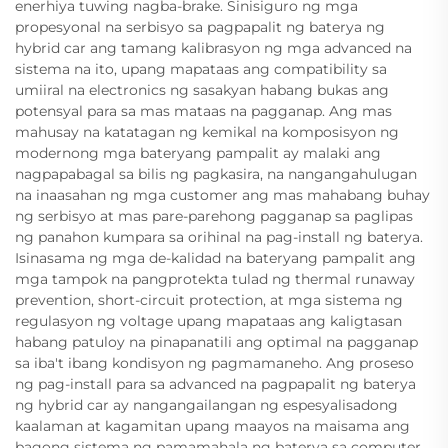
enerhiya tuwing nagba-brake. Sinisiguro ng mga
propesyonal na serbisyo sa pagpapalit ng baterya ng
hybrid car ang tamang kalibrasyon ng mga advanced na
sistema na ito, upang mapataas ang compatibility sa
umiiral na electronics ng sasakyan habang bukas ang
potensyal para sa mas mataas na pagganap. Ang mas
mahusay na katatagan ng kemikal na komposisyon ng
modernong mga bateryang pampalit ay malaki ang
nagpapabagal sa bilis ng pagkasira, na nangangahulugan
na inaasahan ng mga customer ang mas mahabang buhay
ng serbisyo at mas pare-parehong pagganap sa paglipas
ng panahon kumpara sa orihinal na pag-install ng baterya.
Isinasama ng mga de-kalidad na bateryang pampalit ang
mga tampok na pangprotekta tulad ng thermal runaway
prevention, short-circuit protection, at mga sistema ng
regulasyon ng voltage upang mapataas ang kaligtasan
habang patuloy na pinapanatili ang optimal na pagganap
sa iba't ibang kondisyon ng pagmamaneho. Ang proseso
ng pag-install para sa advanced na pagpapalit ng baterya
ng hybrid car ay nangangailangan ng espesyalisadong
kaalaman at kagamitan upang maayos na maisama ang
bagong sistema ng pamamahala ng baterya sa computer