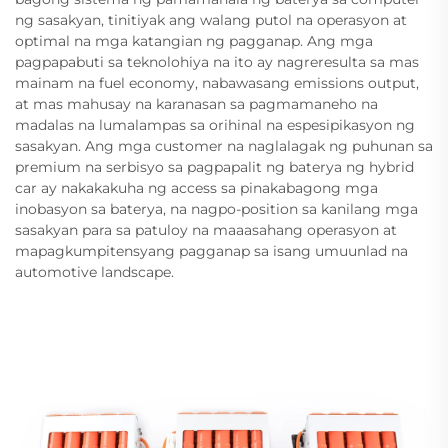
ng sasakyan, tinitiyak ang walang putol na operasyon at
optimal na mga katangian ng pagganap. Ang mga
pagpapabuti sa teknolohiya na ito ay nagreresulta sa mas
mainam na fuel economy, nabawasang emissions output,
at mas mahusay na karanasan sa pagmamaneho na
madalas na lumalampas sa orihinal na espesipikasyon ng
sasakyan. Ang mga customer na naglalagak ng puhunan sa
premium na serbisyo sa pagpapalit ng baterya ng hybrid
car ay nakakakuha ng access sa pinakabagong mga
inobasyon sa baterya, na nagpo-position sa kanilang mga
sasakyan para sa patuloy na maaasahang operasyon at
mapagkumpitensyang pagganap sa isang umuunlad na
automotive landscape.