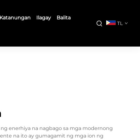
Katanungan
Ilagay
Balita
TL
n
ak ng enerhiya na nagbago sa mga modernong
yente na ito ay gumagamit ng mga ion ng