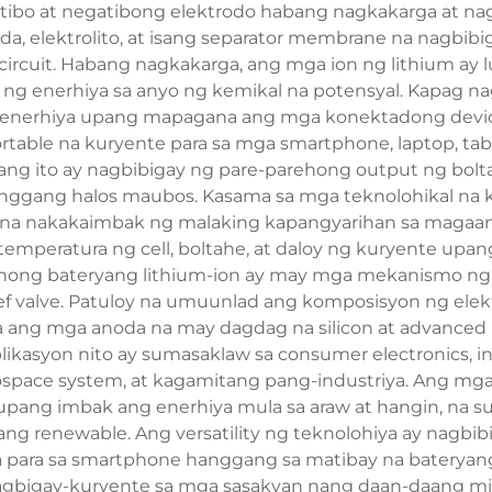
itibo at negatibong elektrodo habang nagkakarga at n
oda, elektrolito, at isang separator membrane na nagbi
t circuit. Habang nagkakarga, ang mga ion ng lithium ay
k ng enerhiya sa anyo ng kemikal na potensyal. Kapag na
a enerhiya upang mapagana ang mga konektadong dev
table na kuryente para sa mga smartphone, laptop, table
ang ito ay nagbibigay ng pare-parehong output ng bolt
ggang halos maubos. Kasama sa mga teknolohikal na k
na nakakaimbak ng malaking kapangyarihan sa magaan
peratura ng cell, boltahe, at daloy ng kuryente upan
ng bateryang lithium-ion ay may mga mekanismo ng kal
ief valve. Patuloy na umuunlad ang komposisyon ng elek
 ang mga anoda na may dagdag na silicon at advance
plikasyon nito ay sumasaklaw sa consumer electronics, i
ospace system, at kagamitang pang-industriya. Ang mga
upang imbak ang enerhiya mula sa araw at hangin, na sum
g renewable. Ang versatility ng teknolohiya ay nagbibi
ya para sa smartphone hanggang sa matibay na bateryang
gbigay-kuryente sa mga sasakyan nang daan-daang mil