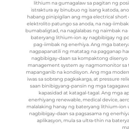
lithium na gumagalaw sa pagitan ng pos
istraktura ay binubuo ng isang katoda, an
habang pinipigilan ang mga electrical shor
elektrolito patungo sa anoda, na nag-iimba
bumabaligtad, na naglalabas ng naimbak n
bateryang lithium-ion ay nagbibigay ng por
pag-iimbak ng enerhiya. Ang mga batery
nagpapanatili ng matatag na pagganap han
nagbibigay-daan sa kompaktong disenyo 
management system ay nagmomonitor sa tem
mapanganib na kondisyon. Ang mga moderno
iwas sa sobrang pagkakarga, at pressure rel
saan binibigyang-pansin ng mga tagagawa
kapasidad at katagal-tagal. Ang mga a
enerhiyang renewable, medical device, aer
malalaking hanay ng bateryang lithium-ion 
nagbibigay-daan sa pagsasama ng enerhiyan
aplikasyon, mula sa ultra-thin na bater
ma