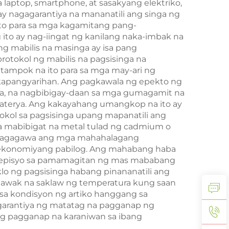
ptop, smartphone, at sasakyang elektriko,
y nagagarantiya na mananatili ang singa ng
kto para sa mga kagamitang pang-
 ito ay nag-iingat ng kanilang naka-imbak na
 mabilis na masinga ay isa pang
tokol ng mabilis na pagsisinga na
 tampok na ito para sa mga may-ari ng
 kapangyarihan. Ang pagkawala ng epekto ng
a, na nagbibigay-daan sa mga gumagamit na
baterya. Ang kakayahang umangkop na ito ay
kol sa pagsisinga upang mapanatili ang
 mabibigat na metal tulad ng cadmium o
a tagagawa ang mga mahahalagang
g ekonomiyang pabilog. Ang mahabang haba
enepisyo sa pamamagitan ng mas mababang
lo ng pagsisinga habang pinananatili ang
lawak na saklaw ng temperatura kung saan
 sa kondisyon ng artiko hanggang sa
agarantiya ng matatag na pagganap ng
ng pagganap na karaniwan sa ibang