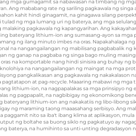
ang mga gumagamit sa nabawasan na timbang ng mga la
n. Ang mababang rate ng sariling pagkawala ng singa a
ahon kahit hindi ginagamit, na ginagawa silang perpe
 tulad ng mga lumang uri ng baterya, ang mga selulang
 malaking pagkawala ng kapangyarihan. Ang kakayahang
g bateryang lithium-ion ang sumasang-ayon sa mga pro
lamang ng ilang minuto imbes na oras. Napakahalaga ng
syonal na nangangailangan ng mabilisang pagbabalik ng
an ng ganap na pagbaba ng singa bago muling masing
ras na komportable nang hindi sinisira ang buhay ng 
nolohiya na nangangailangan ng maingat na mga proto
syong pangkalikasan ang pagkawala ng nakakalason na
sa pagtatapon at pag-recycle. Maaaring mabawi ng mg
yang lithium-ion, na nagpapalakas sa mga prinsipyo n
dalas ng pagpapalit, na nagbibigay ng ekonomikong b
ateryang lithium-ion ang nakakatiis ng libo-libong sik
igay ng maraming taong maaasahang serbisyo. Ang ma
paggamit nito sa iba't ibang klima at aplikasyon, mula
 output ng boltahe sa buong siklo ng pagkatuyo ay nag
ng baterya, na humihinto sa unti-unting degradasyon 