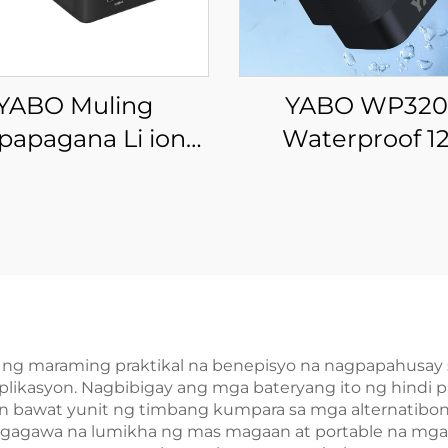
YABO Muling
YABO WP320
papagana Li ion
Waterproof 1
aterya NB7102
5200mAh 7000
table 17500mAh
Lithium ion Bat
75Wh Lithium ion
Pack DC Output L
rya Pack para sa
Batteries para s
top, Notebook at
Project
Iba Pa
 ng maraming praktikal na benepisyo na nagpapahusay s
plikasyon. Nagbibigay ang mga bateryang ito ng hindi 
bawat yunit ng timbang kumpara sa mga alternatibong
tagagawa na lumikha ng mas magaan at portable na mga 