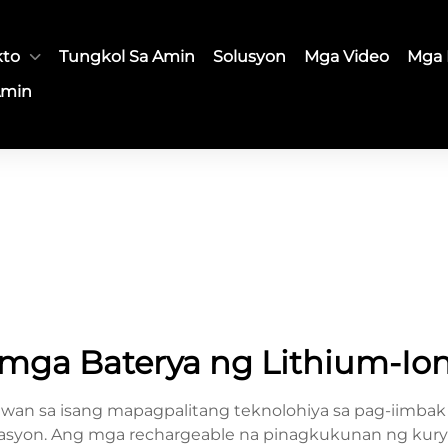
kto
Tungkol Sa Amin
Solusyon
Mga Video
Mga 
Amin
mga Baterya ng Lithium-Io
wan sa isang mapagpalitang teknolohiya sa pag-iimb
ortasyon. Ang mga rechargeable na pinagkukunan ng kur