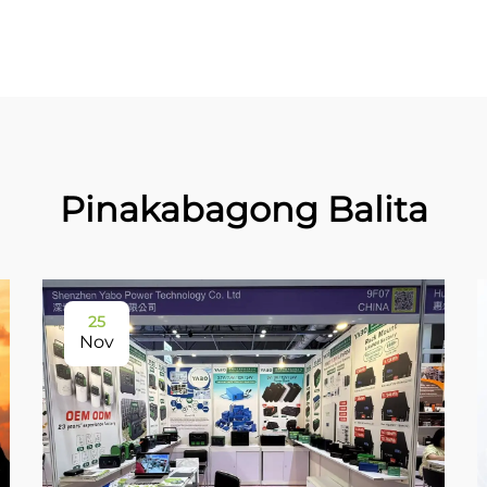
Pinakabagong Balita
25
Nov