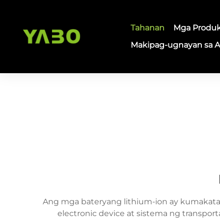
Tahanan
Mga Produ
Makipag-ugnayan sa 
Ang mga bateryang lithium-ion ay kumakata
electronic device at sistema ng transp