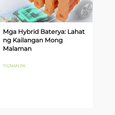
Mga Hybrid Baterya: Lahat
Li
ng Kailangan Mong
Tra
Malaman
Mg
Pa
na
TIGNAN PA
Ki
ng
TIG