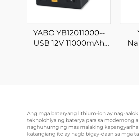
YABO YB12011000--
USB 12V 11000mAh
Na
Lithium ion battery
B
pack 5V/9V/12V DC
Por
USB Output Portable
64.
Li-ion Power Bank
Bate
Battery
Lap
Ang mga bateryang lithium-ion ay nag-aalok
teknolohiya ng baterya para sa modernong a
naghuhurng ng mas malaking kapangyarihan 
katangiang ito ay nagbibigay-daan sa mga 