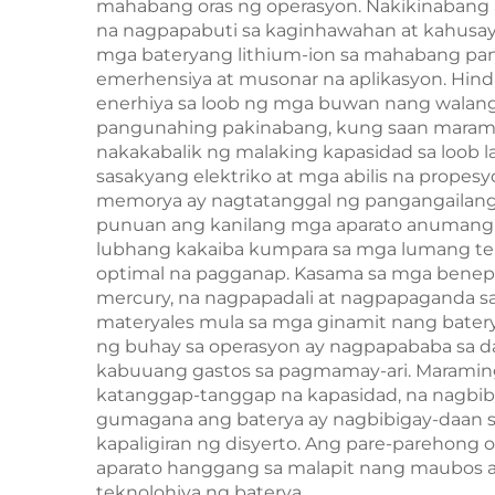
mahabang oras ng operasyon. Nakikinabang 
na nagpapabuti sa kaginhawahan at kahusaya
mga bateryang lithium-ion sa mahabang pan
emerhensiya at musonar na aplikasyon. Hindi
enerhiya sa loob ng mga buwan nang walang
pangunahing pakinabang, kung saan maramin
nakakabalik ng malaking kapasidad sa loob 
sasakyang elektriko at mga abilis na prope
memorya ay nagtatanggal ng pangangailang
punuan ang kanilang mga aparato anumang o
lubhang kakaiba kumpara sa mga lumang tek
optimal na pagganap. Kasama sa mga benepi
mercury, na nagpapadali at nagpapaganda 
materyales mula sa mga ginamit nang bater
ng buhay sa operasyon ay nagpapababa sa 
kabuuang gastos sa pagmamay-ari. Maraming b
katanggap-tanggap na kapasidad, na nagbib
gumagana ang baterya ay nagbibigay-daan sa 
kapaligiran ng disyerto. Ang pare-parehong
aparato hanggang sa malapit nang maubos a
teknolohiya ng baterya.