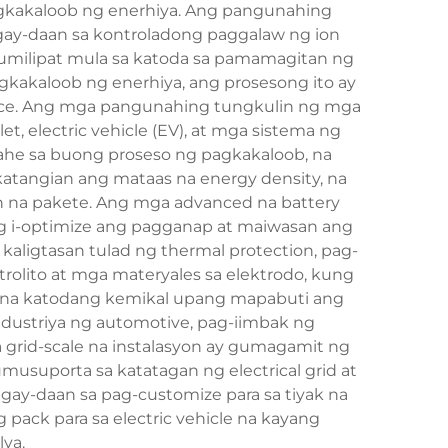
agkakaloob ng enerhiya. Ang pangunahing
bigay-daan sa kontroladong paggalaw ng ion
 lumilipat mula sa katoda sa pamamagitan ng
gkakaloob ng enerhiya, ang prosesong ito ay
ice. Ang mga pangunahing tungkulin ng mga
t, electric vehicle (EV), at mga sistema ng
ahe sa buong proseso ng pagkakaloob, na
atangian ang mataas na energy density, na
 na pakete. Ang mga advanced na battery
g i-optimize ang pagganap at maiwasan ang
igtasan tulad ng thermal protection, pag-
trolito at mga materyales sa elektrodo, kung
d na katodang kemikal upang mapabuti ang
ndustriya ng automotive, pag-iimbak ng
 grid-scale na instalasyon ay gumagamit ng
usuporta sa katatagan ng electrical grid at
gay-daan sa pag-customize para sa tiyak na
 pack para sa electric vehicle na kayang
ya.