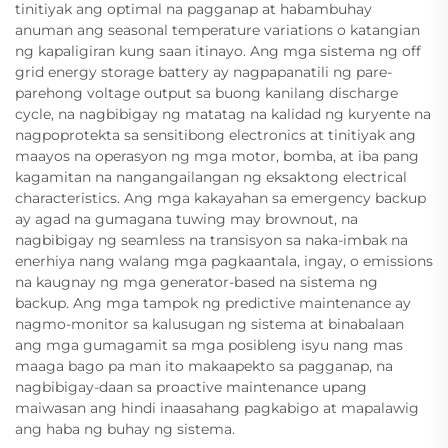
tinitiyak ang optimal na pagganap at habambuhay
anuman ang seasonal temperature variations o katangian
ng kapaligiran kung saan itinayo. Ang mga sistema ng off
grid energy storage battery ay nagpapanatili ng pare-
parehong voltage output sa buong kanilang discharge
cycle, na nagbibigay ng matatag na kalidad ng kuryente na
nagpoprotekta sa sensitibong electronics at tinitiyak ang
maayos na operasyon ng mga motor, bomba, at iba pang
kagamitan na nangangailangan ng eksaktong electrical
characteristics. Ang mga kakayahan sa emergency backup
ay agad na gumagana tuwing may brownout, na
nagbibigay ng seamless na transisyon sa naka-imbak na
enerhiya nang walang mga pagkaantala, ingay, o emissions
na kaugnay ng mga generator-based na sistema ng
backup. Ang mga tampok ng predictive maintenance ay
nagmo-monitor sa kalusugan ng sistema at binabalaan
ang mga gumagamit sa mga posibleng isyu nang mas
maaga bago pa man ito makaapekto sa pagganap, na
nagbibigay-daan sa proactive maintenance upang
maiwasan ang hindi inaasahang pagkabigo at mapalawig
ang haba ng buhay ng sistema.