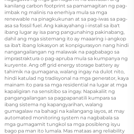
kanilang carbon footprint sa pamamagitan ng pag-
imbak ng malinis na enerhiya mula sa mga
renewable na pinagkukunan at sa pag-iwas sa pag-
asa sa fossil fuel. Ang kakayahang i-install sa iba't
ibang lugar ay isa pang pangunahing pakinabang,
dahil ang mga sistemang ito ay maaaring i-angkop
sa iba't ibang lokasyon at konpigurasyon nang hindi
nangangailangan ng malawak na pagbabago sa
imprastraktura o pag-apruba mula sa kumpanya ng
kuryente. Ang off grid energy storage battery ay
tahimik na gumagana, walang ingay na dulot nito,
hindi katulad ng tradisyonal na mga generator, kaya
mainam ito para sa mga residential na lugar at mga
kapaligiran na sensitibo sa ingay. Napakaliit ng
pangangailangan sa pagpapanatili kumpara sa
ibang sistema ng kapangyarihan, walang
gumagalaw na bahagi na kailangang iayos, at may
automated monitoring system na nagbabala sa
mga gumagamit tungkol sa mga posibleng isyu
bago pa man ito lumala. Mas mataas ang reliability