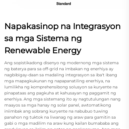
Napakasinop na Integrasyon
sa mga Sistema ng
Renewable Energy
Ang sopistikadong disenyo ng modernong mga sistema
ng baterya para sa off-grid na imbakan ng enerhiya ay
nagbibigay-daan sa madaling integrasyon sa iba't ibang
mga mapagkukunan ng napapanatiling enerhiya, na
lumilikha ng komprehensibong solusyon sa kuryente na
pinapataas ang pagkuha at kahusayan ng paggamit ng
enerhiya. Ang mga sistemang ito ay nagtutulungan nang
maayos sa mga hanay ng solar panel, awtomatikong
iniimbak ang sobrang kuryente na nabubuo tuwing
panahon ng tuktok na liwanag ng araw para gamitin sa
gabi o mga madilim na araw kung kailan bumababa ang