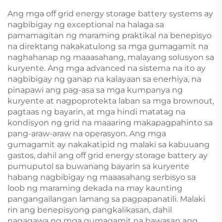
Ang mga off grid energy storage battery systems ay
nagbibigay ng exceptional na halaga sa
pamamagitan ng maraming praktikal na benepisyo
na direktang nakakatulong sa mga gumagamit na
naghahanap ng maaasahang, malayang solusyon sa
kuryente. Ang mga advanced na sistema na ito ay
nagbibigay ng ganap na kalayaan sa enerhiya, na
pinapawi ang pag-asa sa mga kumpanya ng
kuryente at nagpoprotekta laban sa mga brownout,
pagtaas ng bayarin, at mga hindi matatag na
kondisyon ng grid na maaaring makapagpahinto sa
pang-araw-araw na operasyon. Ang mga
gumagamit ay nakakatipid ng malaki sa kabuuang
gastos, dahil ang off grid energy storage battery ay
pumuputol sa buwanang bayarin sa kuryente
habang nagbibigay ng maaasahang serbisyo sa
loob ng maraming dekada na may kaunting
pangangailangan lamang sa pagpapanatili. Malaki
rin ang benepisyong pangkalikasan, dahil
nagagawa ng mga gumagamit na bawasan ang