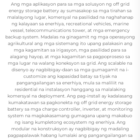
Ang mga aplikasyon para sa mga solusyon ng off grid
energy storage battery ay sumasakop sa mga tirahan sa
malalayong lugar, komersyal na pasilidad na naghahanap
ng kalayaan sa enerhiya, recreational vehicles, marine
vessel, telecommunications tower, at mga emergency
backup system. Madalas na ginagamit ng mga operasyong
agrikultural ang mga sistemang ito upang palakasin ang
mga kagamitan sa irigasyon, mga pasilidad para sa
alagang hayop, at mga kagamitan sa pagpoproseso sa
mga lugar na walang koneksyon sa grid. Ang scalable na
disenyo ay nagbibigay-daan sa mga gumagamit na i-
customize ang kapasidad batay sa tiyak na
pangangailangan sa enerhiya, mula sa maliliit na
residential na instalasyon hanggang sa malalaking
komersyal na deployment. Ang pag-install ay kadalasang
kumakatawan sa pagkonekta ng off grid energy storage
battery sa mga charge controller, inverter, at monitoring
system na magkakasamang gumagana upang makabuo
ng isang kumpletong ecosystem ng enerhiya. Ang
modular na konstruksyon ay nagbibigay ng madaling
pagpapalawak habang lumalaki ang pangangailangan sa