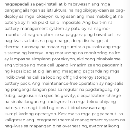
nagpapadali sa pag-install at binabawasan ang mga
pangangailangan sa istruktura, na nagbibigay-daan sa pag-
deploy sa mga lokasyon kung saan ang mas mabibigat na
baterya ay hindi praktikal o imposible. Ang built-in na
battery management system ay patuloy na nagmo-
monitor at nag-o-optimize sa pagganap ng bawat cell, na
nag-iwas sa labis na pag-charge, deep discharge, at
thermal runaway na maaaring sumira o puksain ang mga
sistema ng baterya. Ang marunong na monitoring na ito
ay lampas sa simpleng proteksyon, aktibong binabalanse
ang voltage ng mga cell upang i-maximize ang paggamit
ng kapasidad at pigilan ang maagang pagtanda ng mga
indibidwal na cell sa loob ng off grid energy storage
battery pack. Ang maintenance-free operation ay nag-aalis
ng pangangailangan para sa regular na pagdaragdag ng
tubig, pagsusuri sa specific gravity, o equalization charge
na kinakailangan ng tradisyonal na mga teknolohiyang
baterya, na nagtitipid ng oras at binabawasan ang
kumplikadong operasyon. Kasama sa mga pagpapabuti sa
kaligtasan ang integrated thermal management system na
nag-iwas sa mapanganib na overheating, awtomatikong