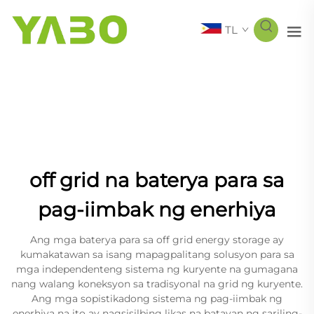
TL
off grid na baterya para sa
pag-iimbak ng enerhiya
Ang mga baterya para sa off grid energy storage ay
kumakatawan sa isang mapagpalitang solusyon para sa
mga independenteng sistema ng kuryente na gumagana
nang walang koneksyon sa tradisyonal na grid ng kuryente.
Ang mga sopistikadong sistema ng pag-iimbak ng
enerhiya na ito ay nagsisilbing likas na batayan ng sariling-