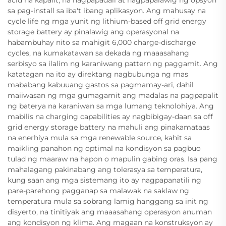
acid na kapalit, na nagpapadali at nagpapalawig ng opsyon
sa pag-install sa iba't ibang aplikasyon. Ang mahusay na
cycle life ng mga yunit ng lithium-based off grid energy
storage battery ay pinalawig ang operasyonal na
habambuhay nito sa mahigit 6,000 charge-discharge
cycles, na kumakatawan sa dekada ng maaasahang
serbisyo sa ilalim ng karaniwang pattern ng paggamit. Ang
katatagan na ito ay direktang nagbubunga ng mas
mababang kabuuang gastos sa pagmamay-ari, dahil
maiiwasan ng mga gumagamit ang madalas na pagpapalit
ng baterya na karaniwan sa mga lumang teknolohiya. Ang
mabilis na charging capabilities ay nagbibigay-daan sa off
grid energy storage battery na mahuli ang pinakamataas
na enerhiya mula sa mga renewable source, kahit sa
maikling panahon ng optimal na kondisyon sa pagbuo
tulad ng maaraw na hapon o mapulin gabing oras. Isa pang
mahalagang pakinabang ang tolerasya sa temperatura,
kung saan ang mga sistemang ito ay nagpapanatili ng
pare-parehong pagganap sa malawak na saklaw ng
temperatura mula sa sobrang lamig hanggang sa init ng
disyerto, na tinitiyak ang maaasahang operasyon anuman
ang kondisyon ng klima. Ang magaan na konstruksyon ay