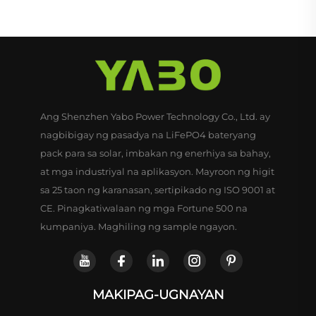
Ang Shenzhen Yabo Power Technology Co., Ltd. ay
nagbibigay ng pasadya na LiFePO4 bateryang
pack para sa solar, imbakan ng enerhiya sa bahay,
at mga industriyal na aplikasyon. Mayroon ng higit
sa 25 taon ng karanasan, sertipikado ng ISO 9001 at
CE. Pinagkatiwalaan ng mga Fortune 500 na
kumpaniya. Maghiling ng sample ngayon.
MAKIPAG-UGNAYAN