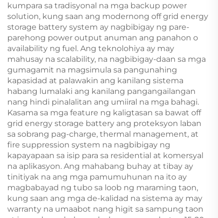
kumpara sa tradisyonal na mga backup power
solution, kung saan ang modernong off grid energy
storage battery system ay nagbibigay ng pare-
parehong power output anuman ang panahon o
availability ng fuel. Ang teknolohiya ay may
mahusay na scalability, na nagbibigay-daan sa mga
gumagamit na magsimula sa pangunahing
kapasidad at palawakin ang kanilang sistema
habang lumalaki ang kanilang pangangailangan
nang hindi pinalalitan ang umiiral na mga bahagi.
Kasama sa mga feature ng kaligtasan sa bawat off
grid energy storage battery ang proteksyon laban
sa sobrang pag-charge, thermal management, at
fire suppression system na nagbibigay ng
kapayapaan sa isip para sa residential at komersyal
na aplikasyon. Ang mahabang buhay at tibay ay
tinitiyak na ang mga pamumuhunan na ito ay
magbabayad ng tubo sa loob ng maraming taon,
kung saan ang mga de-kalidad na sistema ay may
warranty na umaabot nang higit sa sampung taon