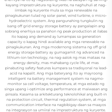
kayang imprastruktura ng kuryente, na naghuhuli at nag-
iimbak ng kuryente mula sa mga renewable na
pinagkukunan tulad ng solar panel, wind turbine, o micro-
hydroelectric system. Ang pangunahing tungkulin ng
isang off grid energy storage battery ay pangalapin ang
sobrang enerhiya sa panahon ng peak production at ilabas
ito kapag ang demand ay lumampas sa generation
capacity o kapag hindi available ang mga renewable na
pinagkukunan. Ang mga modernong sistema ng off grid
energy storage battery ay gumagamit ng advanced na
lithium-ion technology, na nag-aalok ng mas mataas na
energy density, mas mahabang cycle life, at mas
pinabuting safety features kumpara sa tradisyonal na lead-
acid na kapalit. Ang mga bateryang ito ay mayroong
intelligent na battery management system na nagmo-
monitor sa cell voltage, temperatura, at mga estado ng
singa upang i-optimize ang performance at maiwasan ang
pinsala. Kasama sa arkitekturang teknolohikal ang built-in
na protection circuit, thermal regulation system, at mga
communication interface na nagbibigay-daan sa maayos
na integrasyon sa umiiral na imprastruktura ng kuryente.