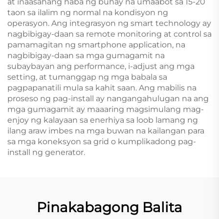
at inaasahang haba ng buhay na umaabot sa 15-20
taon sa ilalim ng normal na kondisyon ng
operasyon. Ang integrasyon ng smart technology ay
nagbibigay-daan sa remote monitoring at control sa
pamamagitan ng smartphone application, na
nagbibigay-daan sa mga gumagamit na
subaybayan ang performance, i-adjust ang mga
setting, at tumanggap ng mga babala sa
pagpapanatili mula sa kahit saan. Ang mabilis na
proseso ng pag-install ay nangangahulugan na ang
mga gumagamit ay maaaring magsimulang mag-
enjoy ng kalayaan sa enerhiya sa loob lamang ng
ilang araw imbes na mga buwan na kailangan para
sa mga koneksyon sa grid o kumplikadong pag-
install ng generator.
Pinakabagong Balita