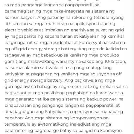
sa mga pangangailangan sa pagpapanatili sa
pamamagitan ng mga naka-integrate na sistema ng
komunikasyon. Ang patunay na rekord ng teknolohiyang
lithium-ion sa mga mahihirap na aplikasyon tulad ng
electric vehicles at imbakan ng enerhiya sa sukat ng grid
ay nagpapakita ng kapanahunan at katiyakan ng kemikal
na ginagamit sa mga residential at komersyal na sistema
ng off grid energy storage battery. Ang mga de-kalidad na
tagagawa ay nagbaback-up sa kanilang mga produkto
gamit ang malawakang warranty na sakop ang 10-15 taon,
na sumasalamin sa tiwala nila sa pang-matagalang
katiyakan at pagganap ng kanilang mga solusyon sa off
grid energy storage battery. Ang pagkawala ng mga
gumagalaw na bahagi ay nag-e-eliminate ng mekanikal na
pagsusuot at mga posibleng pagkabigo na karaniwan sa
mga generator at iba pang sistema ng backup power, na
binabawasan ang pangangailangan sa pagpapanatili at
dinadagdagan ang katiyakan sa operasyon sa mahabang
panahon. Ang mga sistema ng kompensasyon ng
temperatura ay awtomatikong ina-adjust ang mga
parameter ng pag-charge batay sa paligid na kondisyon,