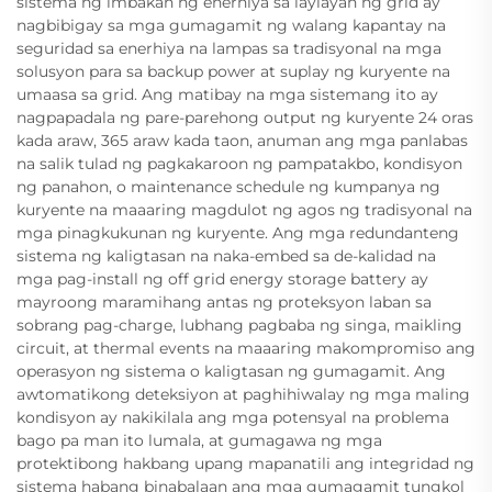
sistema ng imbakan ng enerhiya sa laylayan ng grid ay
nagbibigay sa mga gumagamit ng walang kapantay na
seguridad sa enerhiya na lampas sa tradisyonal na mga
solusyon para sa backup power at suplay ng kuryente na
umaasa sa grid. Ang matibay na mga sistemang ito ay
nagpapadala ng pare-parehong output ng kuryente 24 oras
kada araw, 365 araw kada taon, anuman ang mga panlabas
na salik tulad ng pagkakaroon ng pampatakbo, kondisyon
ng panahon, o maintenance schedule ng kumpanya ng
kuryente na maaaring magdulot ng agos ng tradisyonal na
mga pinagkukunan ng kuryente. Ang mga redundanteng
sistema ng kaligtasan na naka-embed sa de-kalidad na
mga pag-install ng off grid energy storage battery ay
mayroong maramihang antas ng proteksyon laban sa
sobrang pag-charge, lubhang pagbaba ng singa, maikling
circuit, at thermal events na maaaring makompromiso ang
operasyon ng sistema o kaligtasan ng gumagamit. Ang
awtomatikong deteksiyon at paghihiwalay ng mga maling
kondisyon ay nakikilala ang mga potensyal na problema
bago pa man ito lumala, at gumagawa ng mga
protektibong hakbang upang mapanatili ang integridad ng
sistema habang binabalaan ang mga gumagamit tungkol