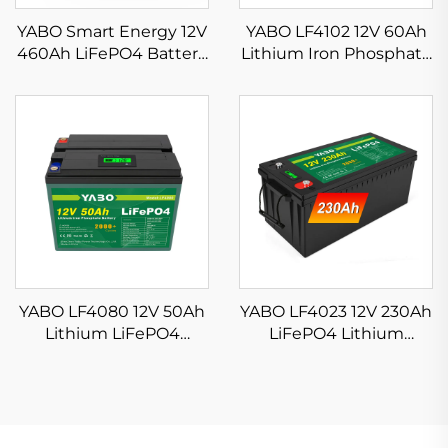
YABO Smart Energy 12V
YABO LF4102 12V 60Ah
460Ah LiFePO4 Battery
Lithium Iron Phosphate
Pack Deep Cycle
Baterya 768Wh Deep
Lithium Iron Phosphate
Cycle Lithium Baterya
Battery para sa Home
para sa Solar, Marine, RV,
Energy Storage Wall at
Trolling Motor at Off
Power Backup
Grid na Aplikasyon
YABO LF4080 12V 50Ah
YABO LF4023 12V 230Ah
Lithium LiFePO4
LiFePO4 Lithium
Battery Deep Cycles
Baterya Pack Discharge
Lithium Iron Phosphate
Baterya para sa Marine,
Battery para sa RV
Solar System, RV,
Camping Solar Off Grid
Camping, Off Grid