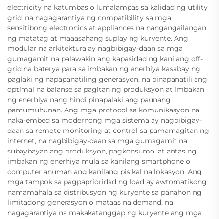
electricity na katumbas o lumalampas sa kalidad ng utility
grid, na nagagarantiya ng compatibility sa mga
sensitibong electronics at appliances na nangangailangan
ng matatag at maaasahang suplay ng kuryente. Ang
modular na arkitektura ay nagbibigay-daan sa mga
gumagamit na palawakin ang kapasidad ng kanilang off-
grid na baterya para sa imbakan ng enerhiya kasabay ng
paglaki ng napapanatiling generasyon, na pinapanatili ang
optimal na balanse sa pagitan ng produksyon at imbakan
ng enerhiya nang hindi pinapalaki ang paunang
pamumuhunan. Ang mga protocol sa komunikasyon na
naka-embed sa modernong mga sistema ay nagbibigay-
daan sa remote monitoring at control sa pamamagitan ng
internet, na nagbibigay-daan sa mga gumagamit na
subaybayan ang produksyon, pagkonsumo, at antas ng
imbakan ng enerhiya mula sa kanilang smartphone o
computer anuman ang kanilang pisikal na lokasyon. Ang
mga tampok sa pagpaprioridad ng load ay awtomatikong
namamahala sa distribusyon ng kuryente sa panahon ng
limitadong generasyon o mataas na demand, na
nagagarantiya na makakatanggap ng kuryente ang mga