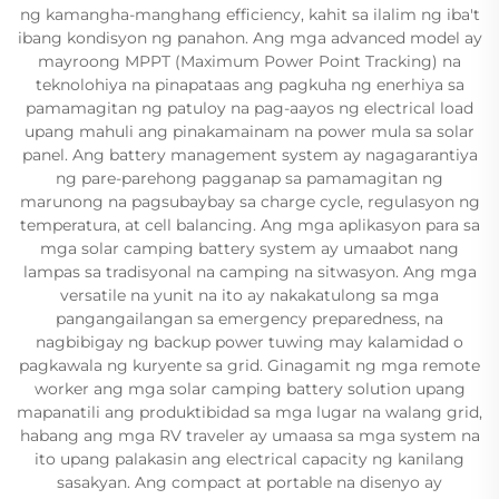
ng kamangha-manghang efficiency, kahit sa ilalim ng iba't
ibang kondisyon ng panahon. Ang mga advanced model ay
mayroong MPPT (Maximum Power Point Tracking) na
teknolohiya na pinapataas ang pagkuha ng enerhiya sa
pamamagitan ng patuloy na pag-aayos ng electrical load
upang mahuli ang pinakamainam na power mula sa solar
panel. Ang battery management system ay nagagarantiya
ng pare-parehong pagganap sa pamamagitan ng
marunong na pagsubaybay sa charge cycle, regulasyon ng
temperatura, at cell balancing. Ang mga aplikasyon para sa
mga solar camping battery system ay umaabot nang
lampas sa tradisyonal na camping na sitwasyon. Ang mga
versatile na yunit na ito ay nakakatulong sa mga
pangangailangan sa emergency preparedness, na
nagbibigay ng backup power tuwing may kalamidad o
pagkawala ng kuryente sa grid. Ginagamit ng mga remote
worker ang mga solar camping battery solution upang
mapanatili ang produktibidad sa mga lugar na walang grid,
habang ang mga RV traveler ay umaasa sa mga system na
ito upang palakasin ang electrical capacity ng kanilang
sasakyan. Ang compact at portable na disenyo ay