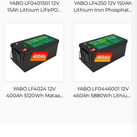
YABO LF0401501 12V
YABO LF4250 12V 150Ah
15Ah Lithium LiFePO4
Lithium Iron Phosphate
Battery Rechargeable
Battery Mataas na
Lithium Iron Phosphate
Kalidad na Lithium
Battery OEM ODM Para
LiFePO4 Solar Battery
sa Fish Finder, Scooter,
Pack Na May BMS
Solar System
YABO LF4024 12V
YABO LF0446001 12V
400Ah 5120Wh Mataas
460Ah 5880Wh Lithium
na Kapasidad na
Iron Phosphate Battery
LiFePO4 Battery
Rechargeable Energy
Lithium Energy Storage
Storage System para sa
para sa Solar, Off-Grid,
Malalaking Sistema ng
RV, Marine
Solar, Backup Power