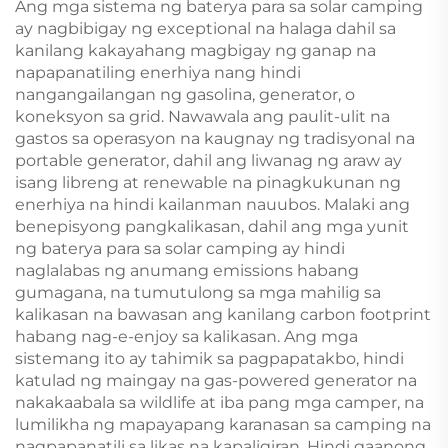
Ang mga sistema ng baterya para sa solar camping
ay nagbibigay ng exceptional na halaga dahil sa
kanilang kakayahang magbigay ng ganap na
napapanatiling enerhiya nang hindi
nangangailangan ng gasolina, generator, o
koneksyon sa grid. Nawawala ang paulit-ulit na
gastos sa operasyon na kaugnay ng tradisyonal na
portable generator, dahil ang liwanag ng araw ay
isang libreng at renewable na pinagkukunan ng
enerhiya na hindi kailanman nauubos. Malaki ang
benepisyong pangkalikasan, dahil ang mga yunit
ng baterya para sa solar camping ay hindi
naglalabas ng anumang emissions habang
gumagana, na tumutulong sa mga mahilig sa
kalikasan na bawasan ang kanilang carbon footprint
habang nag-e-enjoy sa kalikasan. Ang mga
sistemang ito ay tahimik sa pagpapatakbo, hindi
katulad ng maingay na gas-powered generator na
nakakaabala sa wildlife at iba pang mga camper, na
lumilikha ng mapayapang karanasan sa camping na
nagpapanatili sa likas na kapaligiran. Hindi gaanong