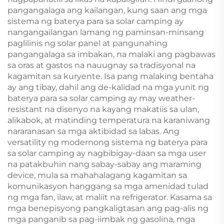
pangangalaga ang kailangan, kung saan ang mga
sistema ng baterya para sa solar camping ay
nangangailangan lamang ng paminsan-minsang
paglilinis ng solar panel at pangunahing
pangangalaga sa imbakan, na malaki ang pagbawas
sa oras at gastos na nauugnay sa tradisyonal na
kagamitan sa kuryente. Isa pang malaking bentaha
ay ang tibay, dahil ang de-kalidad na mga yunit ng
baterya para sa solar camping ay may weather-
resistant na disenyo na kayang makatiis sa ulan,
alikabok, at matinding temperatura na karaniwang
nararanasan sa mga aktibidad sa labas. Ang
versatility ng modernong sistema ng baterya para
sa solar camping ay nagbibigay-daan sa mga user
na patakbuhin nang sabay-sabay ang maraming
device, mula sa mahahalagang kagamitan sa
komunikasyon hanggang sa mga amenidad tulad
ng mga fan, ilaw, at maliit na refrigerator. Kasama sa
mga benepisyong pangkaligtasan ang pag-alis ng
mga panganib sa pag-iimbak ng gasolina, mga