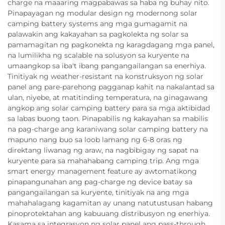
charge na maaaring magpabawas sa haba ng buhay nito.
Pinapayagan ng modular design ng modernong solar
camping battery systems ang mga gumagamit na
palawakin ang kakayahan sa pagkolekta ng solar sa
pamamagitan ng pagkonekta ng karagdagang mga panel,
na lumilikha ng scalable na solusyon sa kuryente na
umaangkop sa iba't ibang pangangailangan sa enerhiya.
Tinitiyak ng weather-resistant na konstruksyon ng solar
panel ang pare-parehong pagganap kahit na nakalantad sa
ulan, niyebe, at matitinding temperatura, na ginagawang
angkop ang solar camping battery para sa mga aktibidad
sa labas buong taon. Pinapabilis ng kakayahan sa mabilis
na pag-charge ang karaniwang solar camping battery na
mapuno nang buo sa loob lamang ng 6-8 oras ng
direktang liwanag ng araw, na nagbibigay ng sapat na
kuryente para sa mahahabang camping trip. Ang mga
smart energy management feature ay awtomatikong
pinapangunahan ang pag-charge ng device batay sa
pangangailangan sa kuryente, tinitiyak na ang mga
mahahalagang kagamitan ay unang natutustusan habang
pinoprotektahan ang kabuuang distribusyon ng enerhiya.
Kasama sa integrasyon ng solar panel ang pass-through