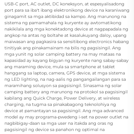
USB-C port, AC outlet, DC koneksyon, at espesyalisadong
port para sa iba't ibang elektronikong device na karaniwang
ginagamit sa mga aktibidad sa kampo. Ang marunong na
sistema ng pamamahala ng kuryente ay awtomatikong
nakikilala ang mga konektadong device at nagpapadala ng
angkop na antas ng boltahe at kasalukuyang daloy, upang
maiwasan ang pagkasira sa sensitibong electronics habang
tinitiyak ang pinakamainam na bilis ng pagsisingil. Ang
mga yunit ng solar camping battery na may mataas na
kapasidad ay kayang bigyan ng kuryente nang sabay-sabay
ang maraming device, mula sa smartphone at tablet
hanggang sa laptop, camera, GPS device, at mga sistema
ng LED lighting, na nag-aalis ng pangangailangan para sa
maramihang solusyon sa pagsisingil. Sinasama ng solar
camping battery ang marunong na protokol sa pagsisingil
kabilang ang Quick Charge, Power Delivery, at wireless
charging, na tugma sa pinakabagong teknolohiya ng
device at pamantayan sa pagsisingil. Ang mga advanced
model ay may programa-pwedeng i-set na power outlet na
nagbibigay-daan sa mga user na itakda ang oras ng
pagsisingil ng device sa panahon ng optimal na