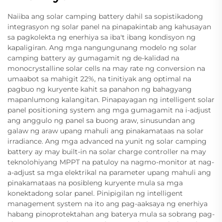
Naiiba ang solar camping battery dahil sa sopistikadong
integrasyon ng solar panel na pinapakintab ang kahusayan
sa pagkolekta ng enerhiya sa iba't ibang kondisyon ng
kapaligiran. Ang mga nangungunang modelo ng solar
camping battery ay gumagamit ng de-kalidad na
monocrystalline solar cells na may rate ng conversion na
umaabot sa mahigit 22%, na tinitiyak ang optimal na
pagbuo ng kuryente kahit sa panahon ng bahagyang
mapanlumong kalangitan. Pinapayagan ng intelligent solar
panel positioning system ang mga gumagamit na i-adjust
ang anggulo ng panel sa buong araw, sinusundan ang
galaw ng araw upang mahuli ang pinakamataas na solar
irradiance. Ang mga advanced na yunit ng solar camping
battery ay may built-in na solar charge controller na may
teknolohiyang MPPT na patuloy na nagmo-monitor at nag-
a-adjust sa mga elektrikal na parameter upang mahuli ang
pinakamataas na posibleng kuryente mula sa mga
konektadong solar panel. Pinipigilan ng intelligent
management system na ito ang pag-aaksaya ng enerhiya
habang pinoprotektahan ang baterya mula sa sobrang pag-