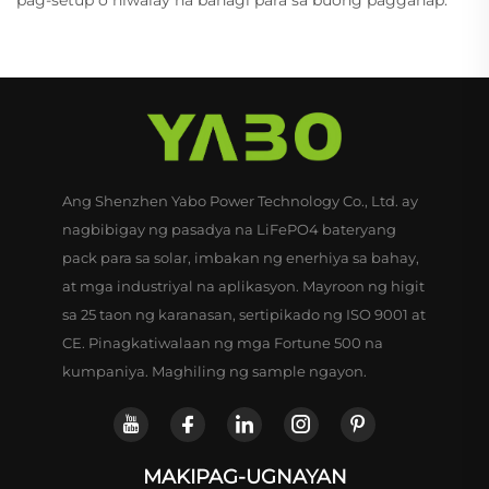
pag-setup o hiwalay na bahagi para sa buong pagganap.
Ang Shenzhen Yabo Power Technology Co., Ltd. ay
nagbibigay ng pasadya na LiFePO4 bateryang
pack para sa solar, imbakan ng enerhiya sa bahay,
at mga industriyal na aplikasyon. Mayroon ng higit
sa 25 taon ng karanasan, sertipikado ng ISO 9001 at
CE. Pinagkatiwalaan ng mga Fortune 500 na
kumpaniya. Maghiling ng sample ngayon.
MAKIPAG-UGNAYAN