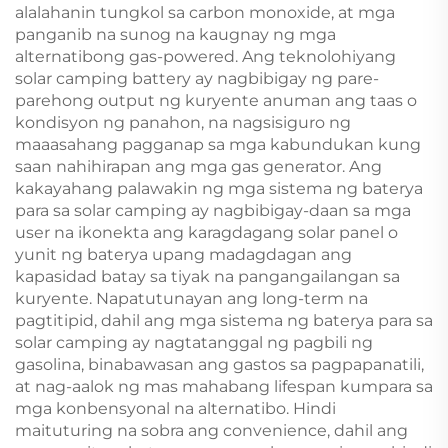
alalahanin tungkol sa carbon monoxide, at mga
panganib na sunog na kaugnay ng mga
alternatibong gas-powered. Ang teknolohiyang
solar camping battery ay nagbibigay ng pare-
parehong output ng kuryente anuman ang taas o
kondisyon ng panahon, na nagsisiguro ng
maaasahang pagganap sa mga kabundukan kung
saan nahihirapan ang mga gas generator. Ang
kakayahang palawakin ng mga sistema ng baterya
para sa solar camping ay nagbibigay-daan sa mga
user na ikonekta ang karagdagang solar panel o
yunit ng baterya upang madagdagan ang
kapasidad batay sa tiyak na pangangailangan sa
kuryente. Napatutunayan ang long-term na
pagtitipid, dahil ang mga sistema ng baterya para sa
solar camping ay nagtatanggal ng pagbili ng
gasolina, binabawasan ang gastos sa pagpapanatili,
at nag-aalok ng mas mahabang lifespan kumpara sa
mga konbensyonal na alternatibo. Hindi
maituturing na sobra ang convenience, dahil ang