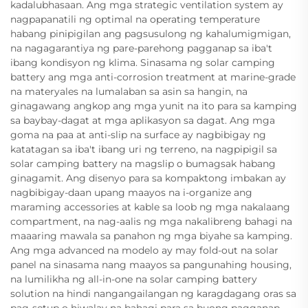
kadalubhasaan. Ang mga strategic ventilation system ay
nagpapanatili ng optimal na operating temperature
habang pinipigilan ang pagsusulong ng kahalumigmigan,
na nagagarantiya ng pare-parehong pagganap sa iba't
ibang kondisyon ng klima. Sinasama ng solar camping
battery ang mga anti-corrosion treatment at marine-grade
na materyales na lumalaban sa asin sa hangin, na
ginagawang angkop ang mga yunit na ito para sa kamping
sa baybay-dagat at mga aplikasyon sa dagat. Ang mga
goma na paa at anti-slip na surface ay nagbibigay ng
katatagan sa iba't ibang uri ng terreno, na nagpipigil sa
solar camping battery na magslip o bumagsak habang
ginagamit. Ang disenyo para sa kompaktong imbakan ay
nagbibigay-daan upang maayos na i-organize ang
maraming accessories at kable sa loob ng mga nakalaang
compartment, na nag-aalis ng mga nakalibreng bahagi na
maaaring mawala sa panahon ng mga biyahe sa kamping.
Ang mga advanced na modelo ay may fold-out na solar
panel na sinasama nang maayos sa pangunahing housing,
na lumilikha ng all-in-one na solar camping battery
solution na hindi nangangailangan ng karagdagang oras sa