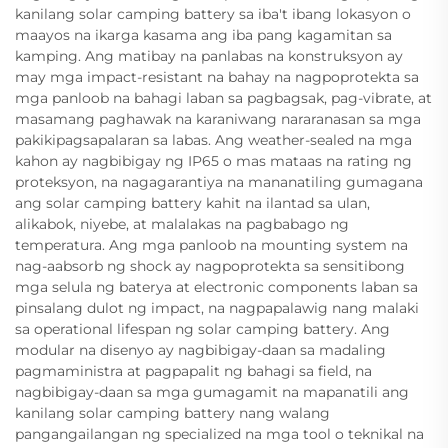
kanilang solar camping battery sa iba't ibang lokasyon o
maayos na ikarga kasama ang iba pang kagamitan sa
kamping. Ang matibay na panlabas na konstruksyon ay
may mga impact-resistant na bahay na nagpoprotekta sa
mga panloob na bahagi laban sa pagbagsak, pag-vibrate, at
masamang paghawak na karaniwang nararanasan sa mga
pakikipagsapalaran sa labas. Ang weather-sealed na mga
kahon ay nagbibigay ng IP65 o mas mataas na rating ng
proteksyon, na nagagarantiya na mananatiling gumagana
ang solar camping battery kahit na ilantad sa ulan,
alikabok, niyebe, at malalakas na pagbabago ng
temperatura. Ang mga panloob na mounting system na
nag-aabsorb ng shock ay nagpoprotekta sa sensitibong
mga selula ng baterya at electronic components laban sa
pinsalang dulot ng impact, na nagpapalawig nang malaki
sa operational lifespan ng solar camping battery. Ang
modular na disenyo ay nagbibigay-daan sa madaling
pagmaministra at pagpapalit ng bahagi sa field, na
nagbibigay-daan sa mga gumagamit na mapanatili ang
kanilang solar camping battery nang walang
pangangailangan ng specialized na mga tool o teknikal na