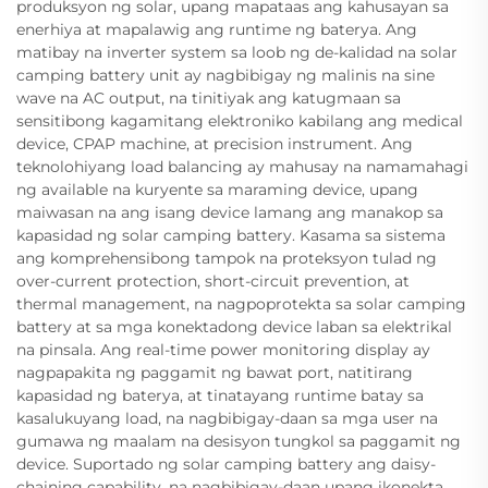
produksyon ng solar, upang mapataas ang kahusayan sa
enerhiya at mapalawig ang runtime ng baterya. Ang
matibay na inverter system sa loob ng de-kalidad na solar
camping battery unit ay nagbibigay ng malinis na sine
wave na AC output, na tinitiyak ang katugmaan sa
sensitibong kagamitang elektroniko kabilang ang medical
device, CPAP machine, at precision instrument. Ang
teknolohiyang load balancing ay mahusay na namamahagi
ng available na kuryente sa maraming device, upang
maiwasan na ang isang device lamang ang manakop sa
kapasidad ng solar camping battery. Kasama sa sistema
ang komprehensibong tampok na proteksyon tulad ng
over-current protection, short-circuit prevention, at
thermal management, na nagpoprotekta sa solar camping
battery at sa mga konektadong device laban sa elektrikal
na pinsala. Ang real-time power monitoring display ay
nagpapakita ng paggamit ng bawat port, natitirang
kapasidad ng baterya, at tinatayang runtime batay sa
kasalukuyang load, na nagbibigay-daan sa mga user na
gumawa ng maalam na desisyon tungkol sa paggamit ng
device. Suportado ng solar camping battery ang daisy-
chaining capability, na nagbibigay-daan upang ikonekta