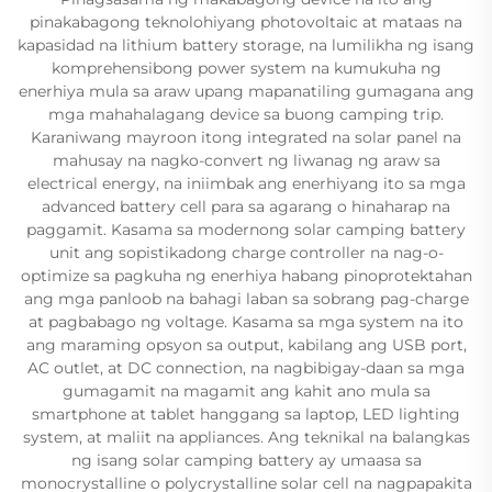
pinakabagong teknolohiyang photovoltaic at mataas na
kapasidad na lithium battery storage, na lumilikha ng isang
komprehensibong power system na kumukuha ng
enerhiya mula sa araw upang mapanatiling gumagana ang
mga mahahalagang device sa buong camping trip.
Karaniwang mayroon itong integrated na solar panel na
mahusay na nagko-convert ng liwanag ng araw sa
electrical energy, na iniimbak ang enerhiyang ito sa mga
advanced battery cell para sa agarang o hinaharap na
paggamit. Kasama sa modernong solar camping battery
unit ang sopistikadong charge controller na nag-o-
optimize sa pagkuha ng enerhiya habang pinoprotektahan
ang mga panloob na bahagi laban sa sobrang pag-charge
at pagbabago ng voltage. Kasama sa mga system na ito
ang maraming opsyon sa output, kabilang ang USB port,
AC outlet, at DC connection, na nagbibigay-daan sa mga
gumagamit na magamit ang kahit ano mula sa
smartphone at tablet hanggang sa laptop, LED lighting
system, at maliit na appliances. Ang teknikal na balangkas
ng isang solar camping battery ay umaasa sa
monocrystalline o polycrystalline solar cell na nagpapakita