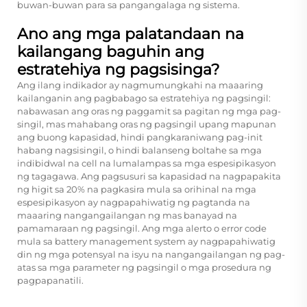
buwan-buwan para sa pangangalaga ng sistema.
Ano ang mga palatandaan na
kailangang baguhin ang
estratehiya ng pagsisinga?
Ang ilang indikador ay nagmumungkahi na maaaring
kailanganin ang pagbabago sa estratehiya ng pagsingil:
nabawasan ang oras ng paggamit sa pagitan ng mga pag-
singil, mas mahabang oras ng pagsingil upang mapunan
ang buong kapasidad, hindi pangkaraniwang pag-init
habang nagsisingil, o hindi balanseng boltahe sa mga
indibidwal na cell na lumalampas sa mga espesipikasyon
ng tagagawa. Ang pagsusuri sa kapasidad na nagpapakita
ng higit sa 20% na pagkasira mula sa orihinal na mga
espesipikasyon ay nagpapahiwatig ng pagtanda na
maaaring nangangailangan ng mas banayad na
pamamaraan ng pagsingil. Ang mga alerto o error code
mula sa battery management system ay nagpapahiwatig
din ng mga potensyal na isyu na nangangailangan ng pag-
atas sa mga parameter ng pagsingil o mga prosedura ng
pagpapanatili.