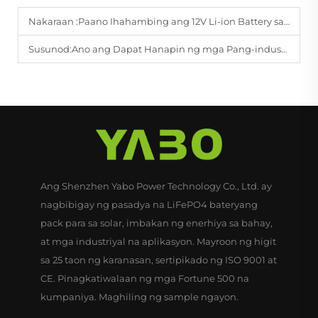
Nakaraan :
Paano Ihahambing ang 12V Li-ion Battery sa Lead-Acid sa mga Sistema ng Backup?
Susunod:
Ano ang Dapat Hanapin ng mga Pang-industriyang Gumagamit sa Mataas na Kalidad na LFP Battery Packs?
Ang Shenzhen Yabo Power Technology Co., Ltd. ay
nagbibigay ng pasadya na LiFePO4 bateryang
pack para sa solar, imbakan ng enerhiya sa bahay,
at mga industriyal na aplikasyon. Mayroon ng higit
sa 25 taon ng karanasan, sertipikado ng ISO 9001 at
CE. Pinagkatiwalaan ng mga Fortune 500 na
kumpaniya. Maghiling ng sample ngayon.