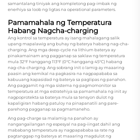
samantalang tiniyak ang kompletong pag-imbak ng
enerhiya sa loob ng ligtas na operational parameters.
Pamamahala ng Temperatura
Habang Nagcha-charging
Ang kontrol sa temperatura ay isang mahalagang salik
upang mapalawig ang buhay ng baterya habang nag-cha-
charging. Ang mga deep-cycle na lithium baterya ay
pinakamainam ang pagganap sa saklaw ng temperatura
mula 32°F hanggang 113°F (0°C hanggang 45°C) habang
nag-cha-charging. Ang sobrang init o lamig ay maaaring
paasin ang kemikal na pagkasira na nagpapababa sa
kabuuang kapasidad ng baterya sa paglipas ng panahon.
Ang paggamit ng mga sistema ng pagmomonitor sa
temperatura at mga estratehiya sa pamamahala ng init ay
nagpoprotekta sa baterya mula sa tensyon dulot ng
kapaligiran habang patuloy na pinapanatili ang pare-
parehong pagganap sa pagmamaneho.
Ang pag-charge sa malamig na panahon ay
nangangailangan ng espesyal na pag-iingat dahil ang
mababang temperatura ay nagpapababa sa rate ng
pagtanggap ng baterya at maaaring magdulot ng