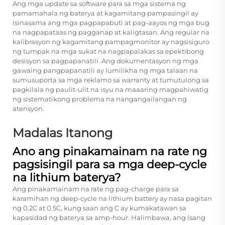
Ang mga update sa software para sa mga sistema ng
pamamahala ng baterya at kagamitang pampasingil ay
isinasama ang mga pagpapabuti at pag-aayos ng mga bug
na nagpapataas ng pagganap at kaligtasan. Ang regular na
kalibrasyon ng kagamitang pampagmonitor ay nagsisiguro
ng tumpak na mga sukat na nagpapalakas sa epektibong
desisyon sa pagpapanatili. Ang dokumentasyon ng mga
gawaing pangpapanatili ay lumilikha ng mga talaan na
sumusuporta sa mga reklamo sa warranty at tumutulong sa
pagkilala ng paulit-ulit na isyu na maaaring magpahiwatig
ng sistematikong problema na nangangailangan ng
atensyon.
Madalas Itanong
Ano ang pinakamainam na rate ng
pagsisingil para sa mga deep-cycle
na lithium baterya?
Ang pinakamainam na rate ng pag-charge para sa
karamihan ng deep-cycle na lithium battery ay nasa pagitan
ng 0.2C at 0.5C, kung saan ang C ay kumakatawan sa
kapasidad ng baterya sa amp-hour. Halimbawa, ang isang