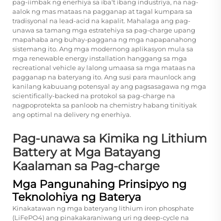
pag-iimbak ng enerhiya sa iba't ibang industriya, na nag-
aalok ng mas mataas na pagganap at tagal kumpara sa
tradisyonal na lead-acid na kapalit. Mahalaga ang pag-
unawa sa tamang mga estratehiya sa pag-charge upang
mapahaba ang buhay-paggana ng mga napapanahong
sistemang ito. Ang mga modernong aplikasyon mula sa
mga renewable energy installation hanggang sa mga
recreational vehicle ay lalong umaasa sa mga mataas na
pagganap na bateryang ito. Ang susi para maunlock ang
kanilang kabuuang potensyal ay ang pagsasagawa ng mga
scientifically-backed na protokol sa pag-charge na
nagpoprotekta sa panloob na chemistry habang tinitiyak
ang optimal na delivery ng enerhiya.
Pag-unawa sa Kimika ng Lithium
Battery at Mga Batayang
Kaalaman sa Pag-charge
Mga Pangunahing Prinsipyo ng
Teknolohiya ng Baterya
Kinakatawan ng mga bateryang lithium iron phosphate
(LiFePO4) ang pinakakaraniwang uri ng deep-cycle na