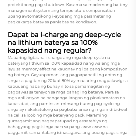
protektibong pag-shutdown. Kasama sa modernong battery
management system ang temperature compensation
upang awtomatikong i-ayos ang mga parameter ng
pagkakarga batay sa panlabas na kondisyon.
Dapat ba i-charge ang deep-cycle
na lithium baterya sa 100%
kapasidad nang regular?
Maaaring ligtas na i-charge ang mga deep-cycle na
bateryang lithium sa 100% kapasidad nang walang mga
isyu sa memory effect na kaugnay ng iba pang komposisyon
ng baterya. Gayunpaman, ang pagpapanatili ng antas ng
singa sa pagitan ng 20% at 80% ay maaaring magpalawig sa
kabuuang haba ng buhay nito sa pamamagitan ng
pagbawas sa tensyon sa mga bahagi ng baterya. Para sa
mga aplikasyon na nangangailangan ng pinakamataas na
kapasidad, ang paminsan-minsang buong pag-cyclo ng
singa ay nakakatulong sa pagbabalanse ng mga indibidwal
na cell sa loob ng mga bateryang pack. Maraming
gumagamit ang nagpapatupad ng estratehiya ng
bahagyang pagsisinga para sa pang-araw-araw na
paggamit, samantalang isinasagawa ang buong pagsisinga