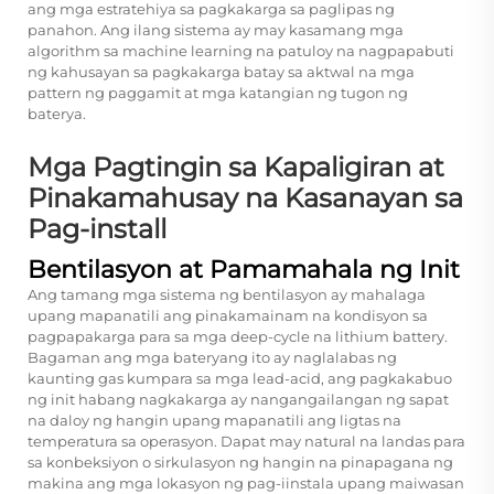
ang mga estratehiya sa pagkakarga sa paglipas ng
panahon. Ang ilang sistema ay may kasamang mga
algorithm sa machine learning na patuloy na nagpapabuti
ng kahusayan sa pagkakarga batay sa aktwal na mga
pattern ng paggamit at mga katangian ng tugon ng
baterya.
Mga Pagtingin sa Kapaligiran at
Pinakamahusay na Kasanayan sa
Pag-install
Bentilasyon at Pamamahala ng Init
Ang tamang mga sistema ng bentilasyon ay mahalaga
upang mapanatili ang pinakamainam na kondisyon sa
pagpapakarga para sa mga deep-cycle na lithium battery.
Bagaman ang mga bateryang ito ay naglalabas ng
kaunting gas kumpara sa mga lead-acid, ang pagkakabuo
ng init habang nagkakarga ay nangangailangan ng sapat
na daloy ng hangin upang mapanatili ang ligtas na
temperatura sa operasyon. Dapat may natural na landas para
sa konbeksiyon o sirkulasyon ng hangin na pinapagana ng
makina ang mga lokasyon ng pag-iinstala upang maiwasan