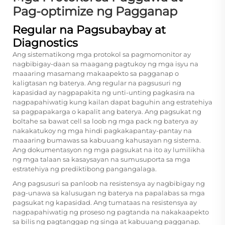
Pag-optimize ng Pagganap
Regular na Pagsubaybay at
Diagnostics
Ang sistematikong mga protokol sa pagmomonitor ay
nagbibigay-daan sa maagang pagtukoy ng mga isyu na
maaaring masamang makaapekto sa pagganap o
kaligtasan ng baterya. Ang regular na pagsusuri ng
kapasidad ay nagpapakita ng unti-unting pagkasira na
nagpapahiwatig kung kailan dapat baguhin ang estratehiya
sa pagpapakarga o kapalit ang baterya. Ang pagsukat ng
boltahe sa bawat cell sa loob ng mga pack ng baterya ay
nakakatukoy ng mga hindi pagkakapantay-pantay na
maaaring bumawas sa kabuuang kahusayan ng sistema.
Ang dokumentasyon ng mga pagsukat na ito ay lumilikha
ng mga talaan sa kasaysayan na sumusuporta sa mga
estratehiya ng prediktibong pangangalaga.
Ang pagsusuri sa panloob na resistensya ay nagbibigay ng
pag-unawa sa kalusugan ng baterya na papalabas sa mga
pagsukat ng kapasidad. Ang tumataas na resistensya ay
nagpapahiwatig ng proseso ng pagtanda na nakakaapekto
sa bilis ng pagtanggap ng singa at kabuuang pagganap.