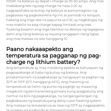
100Ah na baterya ay dapat i-charge sa 20-50 amps. Ang mas
mababang rate ng pag-charge na nasa 0.2C ay
nagpapahaba sa buhay ng baterya sa pamamagitan ng
pagbawas ng pagkakalikha ng init at panloob na tensyon,
habang ang mga rate na papunta sa 0.5C ay nagbibigay ng
mas mabilis na pag-charge kapag limitado ang oras.
Tiyaking basahin ang mga teknikal na detalye ng tagagawa
dahil ang ilang baterya ay kayang tanggapin nang ligtas
ang mas mataas na rate hanggang 1C.
Paano nakaaapekto ang
temperatura sa pagganap ng pag-
charge ng lithium battery?
Ang temperatura ay may malaking epekto sa kahusayan ng
pagpapakarga at haba ng buhay ng baterya. Ang
pinakamainam na pagkakarga ay nangyayari sa pagitan ng
32°F at 113°F (0°C hanggang 45°C). Ang malamig na
temperatura sa ilalim ng punto ng pagtigil ay maaaring
magdulot ng permanenteng pinsala kung ipagpatuloy ang
normal na bilis ng pagkakarga, na nangangailangan ng
pagbabawas ng kasalukuyang daloy o pre-heating system.
Ang mataas na temperatura sa itaas ng 113°F ay nagpapabilis
sa proseso ng pagtanda at maaaring mag-trigger ng