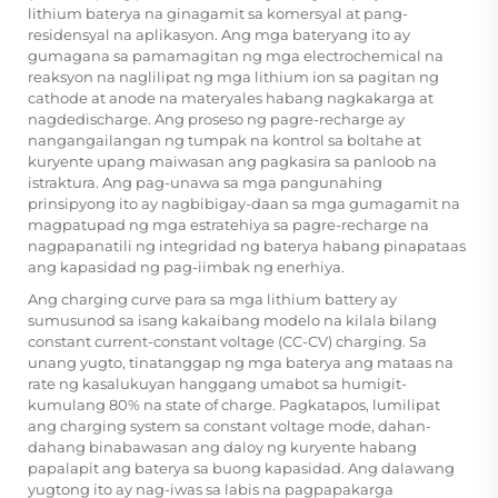
lithium baterya na ginagamit sa komersyal at pang-
residensyal na aplikasyon. Ang mga bateryang ito ay
gumagana sa pamamagitan ng mga electrochemical na
reaksyon na naglilipat ng mga lithium ion sa pagitan ng
cathode at anode na materyales habang nagkakarga at
nagdedischarge. Ang proseso ng pagre-recharge ay
nangangailangan ng tumpak na kontrol sa boltahe at
kuryente upang maiwasan ang pagkasira sa panloob na
istraktura. Ang pag-unawa sa mga pangunahing
prinsipyong ito ay nagbibigay-daan sa mga gumagamit na
magpatupad ng mga estratehiya sa pagre-recharge na
nagpapanatili ng integridad ng baterya habang pinapataas
ang kapasidad ng pag-iimbak ng enerhiya.
Ang charging curve para sa mga lithium battery ay
sumusunod sa isang kakaibang modelo na kilala bilang
constant current-constant voltage (CC-CV) charging. Sa
unang yugto, tinatanggap ng mga baterya ang mataas na
rate ng kasalukuyan hanggang umabot sa humigit-
kumulang 80% na state of charge. Pagkatapos, lumilipat
ang charging system sa constant voltage mode, dahan-
dahang binabawasan ang daloy ng kuryente habang
papalapit ang baterya sa buong kapasidad. Ang dalawang
yugtong ito ay nag-iwas sa labis na pagpapakarga