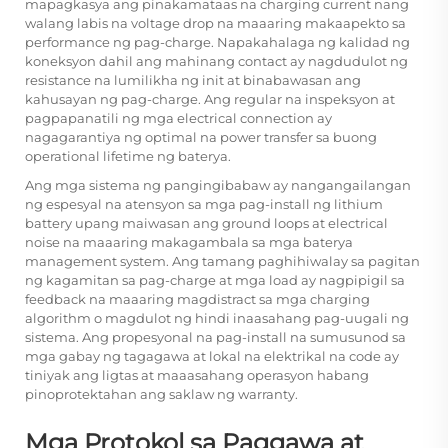
mapagkasya ang pinakamataas na charging current nang
walang labis na voltage drop na maaaring makaapekto sa
performance ng pag-charge. Napakahalaga ng kalidad ng
koneksyon dahil ang mahinang contact ay nagdudulot ng
resistance na lumilikha ng init at binabawasan ang
kahusayan ng pag-charge. Ang regular na inspeksyon at
pagpapanatili ng mga electrical connection ay
nagagarantiya ng optimal na power transfer sa buong
operational lifetime ng baterya.
Ang mga sistema ng pangingibabaw ay nangangailangan
ng espesyal na atensyon sa mga pag-install ng lithium
battery upang maiwasan ang ground loops at electrical
noise na maaaring makagambala sa mga baterya
management system. Ang tamang paghihiwalay sa pagitan
ng kagamitan sa pag-charge at mga load ay nagpipigil sa
feedback na maaaring magdistract sa mga charging
algorithm o magdulot ng hindi inaasahang pag-uugali ng
sistema. Ang propesyonal na pag-install na sumusunod sa
mga gabay ng tagagawa at lokal na elektrikal na code ay
tiniyak ang ligtas at maaasahang operasyon habang
pinoprotektahan ang saklaw ng warranty.
Mga Protokol sa Paggawa at