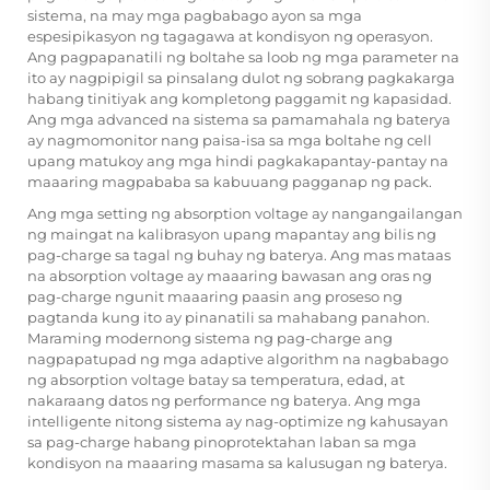
sistema, na may mga pagbabago ayon sa mga
espesipikasyon ng tagagawa at kondisyon ng operasyon.
Ang pagpapanatili ng boltahe sa loob ng mga parameter na
ito ay nagpipigil sa pinsalang dulot ng sobrang pagkakarga
habang tinitiyak ang kompletong paggamit ng kapasidad.
Ang mga advanced na sistema sa pamamahala ng baterya
ay nagmomonitor nang paisa-isa sa mga boltahe ng cell
upang matukoy ang mga hindi pagkakapantay-pantay na
maaaring magpababa sa kabuuang pagganap ng pack.
Ang mga setting ng absorption voltage ay nangangailangan
ng maingat na kalibrasyon upang mapantay ang bilis ng
pag-charge sa tagal ng buhay ng baterya. Ang mas mataas
na absorption voltage ay maaaring bawasan ang oras ng
pag-charge ngunit maaaring paasin ang proseso ng
pagtanda kung ito ay pinanatili sa mahabang panahon.
Maraming modernong sistema ng pag-charge ang
nagpapatupad ng mga adaptive algorithm na nagbabago
ng absorption voltage batay sa temperatura, edad, at
nakaraang datos ng performance ng baterya. Ang mga
intelligente nitong sistema ay nag-optimize ng kahusayan
sa pag-charge habang pinoprotektahan laban sa mga
kondisyon na maaaring masama sa kalusugan ng baterya.