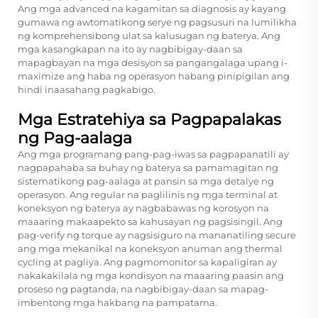
Ang mga advanced na kagamitan sa diagnosis ay kayang
gumawa ng awtomatikong serye ng pagsusuri na lumilikha
ng komprehensibong ulat sa kalusugan ng baterya. Ang
mga kasangkapan na ito ay nagbibigay-daan sa
mapagbayan na mga desisyon sa pangangalaga upang i-
maximize ang haba ng operasyon habang pinipigilan ang
hindi inaasahang pagkabigo.
Mga Estratehiya sa Pagpapalakas
ng Pag-aalaga
Ang mga programang pang-pag-iwas sa pagpapanatili ay
nagpapahaba sa buhay ng baterya sa pamamagitan ng
sistematikong pag-aalaga at pansin sa mga detalye ng
operasyon. Ang regular na paglilinis ng mga terminal at
koneksyon ng baterya ay nagbabawas ng korosyon na
maaaring makaapekto sa kahusayan ng pagsisingil. Ang
pag-verify ng torque ay nagsisiguro na mananatiling secure
ang mga mekanikal na koneksyon anuman ang thermal
cycling at pagliya. Ang pagmomonitor sa kapaligiran ay
nakakakilala ng mga kondisyon na maaaring paasin ang
proseso ng pagtanda, na nagbibigay-daan sa mapag-
imbentong mga hakbang na pampatama.