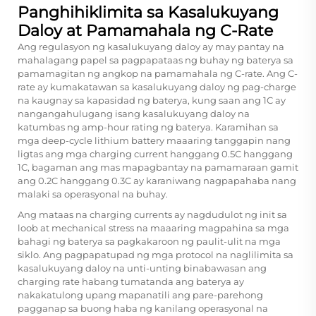
Panghihiklimita sa Kasalukuyang
Daloy at Pamamahala ng C-Rate
Ang regulasyon ng kasalukuyang daloy ay may pantay na
mahalagang papel sa pagpapataas ng buhay ng baterya sa
pamamagitan ng angkop na pamamahala ng C-rate. Ang C-
rate ay kumakatawan sa kasalukuyang daloy ng pag-charge
na kaugnay sa kapasidad ng baterya, kung saan ang 1C ay
nangangahulugang isang kasalukuyang daloy na
katumbas ng amp-hour rating ng baterya. Karamihan sa
mga deep-cycle lithium battery
maaaring tanggapin nang
ligtas ang mga charging current hanggang 0.5C hanggang
1C, bagaman ang mas mapagbantay na pamamaraan gamit
ang 0.2C hanggang 0.3C ay karaniwang nagpapahaba nang
malaki sa operasyonal na buhay.
Ang mataas na charging currents ay nagdudulot ng init sa
loob at mechanical stress na maaaring magpahina sa mga
bahagi ng baterya sa pagkakaroon ng paulit-ulit na mga
siklo. Ang pagpapatupad ng mga protocol na naglilimita sa
kasalukuyang daloy na unti-unting binabawasan ang
charging rate habang tumatanda ang baterya ay
nakakatulong upang mapanatili ang pare-parehong
pagganap sa buong haba ng kanilang operasyonal na