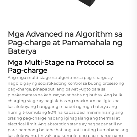
Mga Advanced na Algorithm sa
Pag-charge at Pamamahala ng
Baterya
Mga Multi-Stage na Protocol sa
Pag-charge
Ang mga multi-stage na algoritmo sa pag-charge ay
nagbibigay ng sopistikadong kontrol sa buong proseso ng
pag-charge, pinapabuti ang bawat yugto para sa
pinakamataas na kahusayan at haba ng buhay. Ang bulk
charging stage ay naglalabas ng maximum na ligtas na
kasalukuyang hanggang maabot ng mga baterya ang
humigit-kumulang 80% na kapasidad, miniminizing ang
oras ng pag-charge habang iginagalang ang thermal at
electrical limit. Ang absorption stage ay nagpapanatili ng
pare-parehong boltahe habang unti-unting bumababa ang
kasalukuyang, tiniyak ang kumpletong pag-charge nang