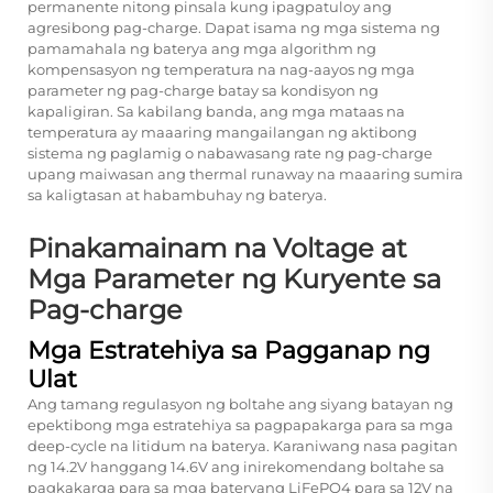
permanente nitong pinsala kung ipagpatuloy ang
agresibong pag-charge. Dapat isama ng mga sistema ng
pamamahala ng baterya ang mga algorithm ng
kompensasyon ng temperatura na nag-aayos ng mga
parameter ng pag-charge batay sa kondisyon ng
kapaligiran. Sa kabilang banda, ang mga mataas na
temperatura ay maaaring mangailangan ng aktibong
sistema ng paglamig o nabawasang rate ng pag-charge
upang maiwasan ang thermal runaway na maaaring sumira
sa kaligtasan at habambuhay ng baterya.
Pinakamainam na Voltage at
Mga Parameter ng Kuryente sa
Pag-charge
Mga Estratehiya sa Pagganap ng
Ulat
Ang tamang regulasyon ng boltahe ang siyang batayan ng
epektibong mga estratehiya sa pagpapakarga para sa mga
deep-cycle na litidum na baterya. Karaniwang nasa pagitan
ng 14.2V hanggang 14.6V ang inirekomendang boltahe sa
pagkakarga para sa mga bateryang LiFePO4 para sa 12V na