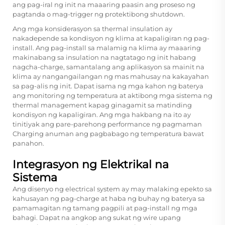
ang pag-iral ng init na maaaring paasin ang proseso ng
pagtanda o mag-trigger ng protektibong shutdown.
Ang mga konsiderasyon sa thermal insulation ay
nakadepende sa kondisyon ng klima at kapaligiran ng pag-
install. Ang pag-install sa malamig na klima ay maaaring
makinabang sa insulation na nagtatago ng init habang
nagcha-charge, samantalang ang aplikasyon sa mainit na
klima ay nangangailangan ng mas mahusay na kakayahan
sa pag-alis ng init. Dapat isama ng mga kahon ng baterya
ang monitoring ng temperatura at aktibong mga sistema ng
thermal management kapag ginagamit sa matinding
kondisyon ng kapaligiran. Ang mga hakbang na ito ay
tinitiyak ang pare-parehong performance ng pagmaman
Charging anuman ang pagbabago ng temperatura bawat
panahon.
Integrasyon ng Elektrikal na
Sistema
Ang disenyo ng electrical system ay may malaking epekto sa
kahusayan ng pag-charge at haba ng buhay ng baterya sa
pamamagitan ng tamang pagpili at pag-install ng mga
bahagi. Dapat na angkop ang sukat ng wire upang