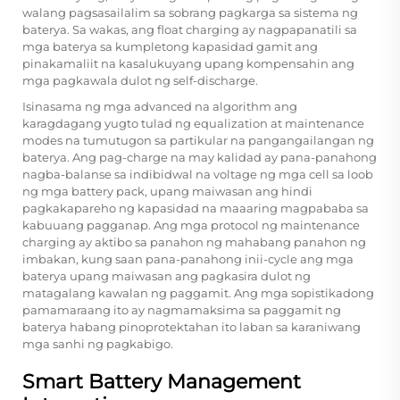
walang pagsasailalim sa sobrang pagkarga sa sistema ng
baterya. Sa wakas, ang float charging ay nagpapanatili sa
mga baterya sa kumpletong kapasidad gamit ang
pinakamaliit na kasalukuyang upang kompensahin ang
mga pagkawala dulot ng self-discharge.
Isinasama ng mga advanced na algorithm ang
karagdagang yugto tulad ng equalization at maintenance
modes na tumutugon sa partikular na pangangailangan ng
baterya. Ang pag-charge na may kalidad ay pana-panahong
nagba-balanse sa indibidwal na voltage ng mga cell sa loob
ng mga battery pack, upang maiwasan ang hindi
pagkakapareho ng kapasidad na maaaring magpababa sa
kabuuang pagganap. Ang mga protocol ng maintenance
charging ay aktibo sa panahon ng mahabang panahon ng
imbakan, kung saan pana-panahong inii-cycle ang mga
baterya upang maiwasan ang pagkasira dulot ng
matagalang kawalan ng paggamit. Ang mga sopistikadong
pamamaraang ito ay nagmamaksima sa paggamit ng
baterya habang pinoprotektahan ito laban sa karaniwang
mga sanhi ng pagkabigo.
Smart Battery Management