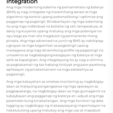
Integration
Ang mga modernong sistema ng pamamahala ng baterya
(BMS) ay nag-iintegrate ng maramihang sensor at mga
algoritmo ng kontrol upang awtomatikong i-optimize ang
pagganap ng pagsingil. Binabantayan ng mga sistemang
ito ang mga indibidwal na boltahe ng cell, temperatura, at
daloy ng kuryente upang matukoy ang mga potensyal na
isyu bago pa man sila magdulot ng permanente mong
pinsala. Ang mga advanced na yunit ng BMS ay nakikipag-
ugnayan sa mga kagamitan sa pagsisingil upang
maisagawa ang mga dinamikong profile ng pagsisingil na
umaakma sa nagbabagong kalagayan ng baterya at mga
salik sa kapaligiran. Ang integrasyong ito ay nag-e-elimina
sa pagkakamali ng tao habang tinitiyak ang pare-parehong
aplikasyon ng pinakamainam na mga estratehiya sa
pagsisingil.
Ang mga kakayahan sa wireless monitoring ay nagbibigay-
daan sa malayong pangangasiwa ng mga operasyon sa
pagpapakarga, na nagbibigay-daan sa mga gumagamit na
subaybayan ang pagganap ng baterya at i-adjust ang mga
parameter kung kinakailangan. Ang mga function ng data
logging ay nagbibigay ng makasaysayang impormasyon na
nakatutulong upang matukoy ang mga uso at mapabuti