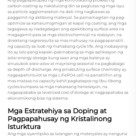
carbon coating ay nakatulong din sa paglutas ng mga isyu
sa particle agglomeration na dati-ring nagbawas sa
paggamit ng aktibong materyal. Sa pamamagitan ng pag-
optimize sa kahalumigmigan at kapal ng coating, ang mga
tagagawa ay nadagdagan ang epektibong surface area na
magagamit para sa mga electrochemical na reaksyon, na
direktang nagreresulta sa mas mahusay na pagpapanatili
ng capacity sa loob ng mahabang cycle life. Ang inobasyong
ito ay lalo pang kapaki-pakinabang sa mga aplikasyon ng
solar energy storage kung saan ang mga baterya ay
sinusubok araw-araw at mayroong seasonal na pagbabago
sa depth-of-discharge. Ang pinabuting surface chemistry ay
nagpapahintulot sa mga LiFePO4 cell na panatilihin ang
mas mataas na capacity kahit pagkatapos ng libu-libong
cycles kumpara sa mga nakaraang henerasyon, na
nagpapababa sa levelized cost of storage at nagpapahaba sa
ekonomikong bisa ng sistema.
Mga Estratehiya sa Doping at
Pagpapahusay ng Kristalinong
Isturktura
Ang mga siyentipiko sa larangan ng materyales ay nanguna