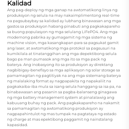
Kalidad
Ang pag-deploy ng mga ganap na awtomatikong linya ng
produksyon ng selula na may nakaimplimentong real-time
na pagsubaybay sa kalidad ay lubhang binawasan ang mga
gastos sa produksyon habang pinabuti ang pagkakapareho
sa buong populasyon ng mga selulang LiFePO4. Ang mga
modernong pabrika ay gumagamit ng mga sistema ng
machine vision, mga kasangkapan para sa pagsukat gamit
ang laser, at awtomatikong mga protokol sa pagsusuri na
kumikilala at tinatanggihan ang mga depektibong selula
bago pa man pumasok ang mga ito sa mga pack ng
baterya. Ang inobasyong ito sa produksyon ay direktang
nagbibigay-benefisyo sa mga aplikasyon ng solar storage sa
pamamagitan ng pagtitiyak na ang mga sistemang baterya
ng malalaking format ay nagpapakita ng napakaliit na
pagkakaiba-iba mula sa isang selula hanggang sa isa pa, na
binabawasan ang pasanin sa pagba-balanseng ginagawa
ng mga battery management system at pinalalawig ang
kabuuang buhay ng pack. Ang pagkakapareho na nakamit
sa pamamagitan ng awtomatikong produksyon ay
nagpapahintulot ng mas tumpak na pagtataya ng estado
ng charge at mas epektibong paggamit ng nainstalang
kapasidad.