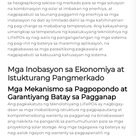
sa heograpikong saklaw ng merkado para sa mga solusyon
na kombinasyon ng solar at imbakan ng enerhiya, at
nagpapabuti sa taunang paggamit ng enerhiya sa mga
instalasyon na dati ay limitado dahil sa mga kahihinatnan
ng pag-charge sa mababang temperatura. Ang kakayahang
umangkop sa temperatura ng kasalukuyang teknolohiya ng
LiFePO4 ay nag-aalis ng pangangailangan ng mga sistema
ng pag-init ng baterya sa maraming aplikasyon, na
nagbabawas sa mga parasitikong pagkawala at
nagpapabuti sa kabuuang kahusayan ng sistema.
Mga Inobasyon sa Ekonomiya at
Istukturang Pangmerkado
Mga Mekanismo sa Pagpopondo at
Garantiyang Batay sa Pagganap
Ang pagkakatuto ng teknolohiyang LiFePO4 ay nagbigay-
daan sa mga inobatibong istruktura ng pagpapautang at
komprehensibong warranty sa pagganap na binabawasan
ang nakikita na panganib sa pamumuhunan para sa mga
proyektong solar storage. Ang mga tagagawa ng baterya ay
nag-aalok ngayon ng warranty sa pagpapanatili ng