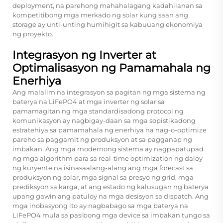
deployment, na parehong mahahalagang kadahilanan sa
kompetitibong mga merkado ng solar kung saan ang
storage ay unti-unting humihigit sa kabuuang ekonomiya
ng proyekto.
Integrasyon ng Inverter at
Optimalisasyon ng Pamamahala ng
Enerhiya
Ang malalim na integrasyon sa pagitan ng mga sistema ng
baterya na LiFePO4 at mga inverter ng solar sa
pamamagitan ng mga standardisadong protocol ng
komunikasyon ay nagbigay-daan sa mga sopistikadong
estratehiya sa pamamahala ng enerhiya na nag-o-optimize
pareho sa paggamit ng produksyon at sa pagganap ng
imbakan. Ang mga modernong sistema ay nagpapatupad
ng mga algorithm para sa real-time optimization ng daloy
ng kuryente na isinasaalang-alang ang mga forecast sa
produksyon ng solar, mga signal sa presyo ng grid, mga
prediksyon sa karga, at ang estado ng kalusugan ng baterya
upang gawin ang patuloy na mga desisyon sa dispatch. Ang
mga inobasyong ito ay nagbabago sa mga baterya na
LiFePO4 mula sa pasibong mga device sa imbakan tungo sa