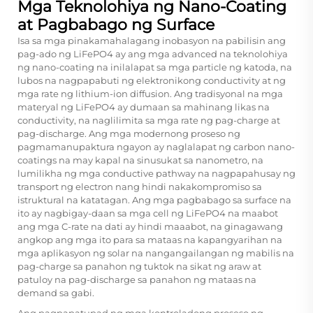
Mga Teknolohiya ng Nano-Coating
at Pagbabago ng Surface
Isa sa mga pinakamahalagang inobasyon na pabilisin ang
pag-ado ng LiFePO4 ay ang mga advanced na teknolohiya
ng nano-coating na inilalapat sa mga particle ng katoda, na
lubos na nagpapabuti ng elektronikong conductivity at ng
mga rate ng lithium-ion diffusion. Ang tradisyonal na mga
materyal ng LiFePO4 ay dumaan sa mahinang likas na
conductivity, na naglilimita sa mga rate ng pag-charge at
pag-discharge. Ang mga modernong proseso ng
pagmamanupaktura ngayon ay naglalapat ng carbon nano-
coatings na may kapal na sinusukat sa nanometro, na
lumilikha ng mga conductive pathway na nagpapahusay ng
transport ng electron nang hindi nakakompromiso sa
istruktural na katatagan. Ang mga pagbabago sa surface na
ito ay nagbigay-daan sa mga cell ng LiFePO4 na maabot
ang mga C-rate na dati ay hindi maaabot, na ginagawang
angkop ang mga ito para sa mataas na kapangyarihan na
mga aplikasyon ng solar na nangangailangan ng mabilis na
pag-charge sa panahon ng tuktok na sikat ng araw at
patuloy na pag-discharge sa panahon ng mataas na
demand sa gabi.
Ang pagpapatupad ng mga kontroladong proseso ng