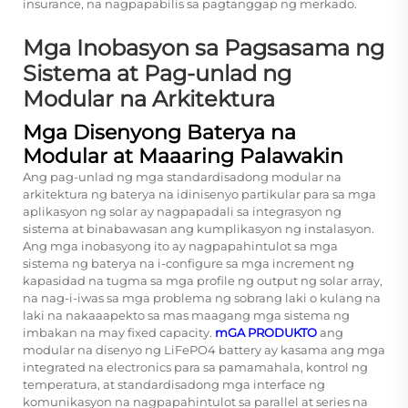
insurance, na nagpapabilis sa pagtanggap ng merkado.
Mga Inobasyon sa Pagsasama ng
Sistema at Pag-unlad ng
Modular na Arkitektura
Mga Disenyong Baterya na
Modular at Maaaring Palawakin
Ang pag-unlad ng mga standardisadong modular na
arkitektura ng baterya na idinisenyo partikular para sa mga
aplikasyon ng solar ay nagpapadali sa integrasyon ng
sistema at binabawasan ang kumplikasyon ng instalasyon.
Ang mga inobasyong ito ay nagpapahintulot sa mga
sistema ng baterya na i-configure sa mga increment ng
kapasidad na tugma sa mga profile ng output ng solar array,
na nag-i-iwas sa mga problema ng sobrang laki o kulang na
laki na nakaaapekto sa mas maagang mga sistema ng
imbakan na may fixed capacity.
mGA PRODUKTO
ang
modular na disenyo ng LiFePO4 battery ay kasama ang mga
integrated na electronics para sa pamamahala, kontrol ng
temperatura, at standardisadong mga interface ng
komunikasyon na nagpapahintulot sa parallel at series na