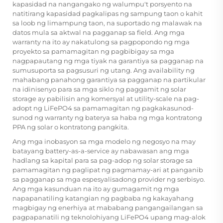
kapasidad na nangangako ng walumpu't porsyento na
natitirang kapasidad pagkalipas ng sampung taon o kahit
sa loob ng limampung taon, na suportado ng malawak na
datos mula sa aktwal na pagganap sa field. Ang mga
warranty na ito ay nakatulong sa pagpopondo ng mga
proyekto sa pamamagitan ng pagbibigay sa mga
nagpapautang ng mga tiyak na garantiya sa pagganap na
sumusuporta sa pagsusuri ng utang. Ang availability ng
mahabang panahong garantiya sa pagganap na partikular
na idinisenyo para sa mga siklo ng paggamit ng solar
storage ay pabilisin ang komersyal at utility-scale na pag-
adopt ng LiFePO4 sa pamamagitan ng pagkakasunod-
sunod ng warranty ng baterya sa haba ng mga kontratong
PPA ng solar o kontratong pangkita.
Ang mga inobasyon sa mga modelo ng negosyo na may
batayang battery-as-a-service ay nabawasan ang mga
hadlang sa kapital para sa pag-adop ng solar storage sa
pamamagitan ng paglipat ng pagmamay-ari at panganib
sa pagganap sa mga espesyalisadong provider ng serbisyo.
Ang mga kasunduan na ito ay gumagamit ng mga
napapanatiling katangian ng pagbaba ng kakayahang
magbigay ng enerhiya at mababang pangangailangan sa
pagpapanatili ng teknolohiyang LiFePO4 upang mag-alok