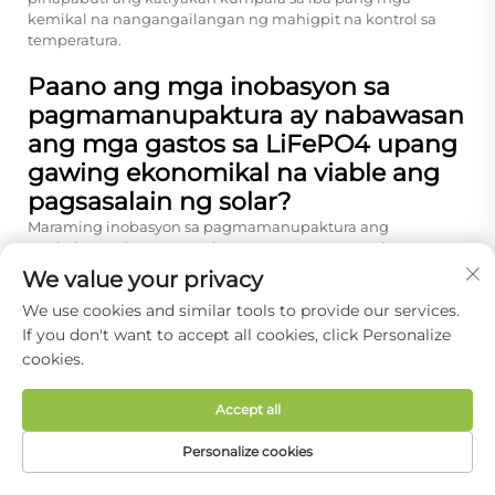
kemikal na nangangailangan ng mahigpit na kontrol sa
temperatura.
Paano ang mga inobasyon sa
pagmamanupaktura ay nabawasan
ang mga gastos sa LiFePO4 upang
gawing ekonomikal na viable ang
pagsasalain ng solar?
Maraming inobasyon sa pagmamanupaktura ang
nagkakasunduan upang bawasan ang gastos sa baterya na
LiFePO4 ng humigit-kumulang na pitong porsyento sa
We value your privacy
nakalipas na sampung taon. Ang mga awtomatikong linya
We use cookies and similar tools to provide our services.
ng produksyon na may isinama ang kontrol sa kalidad ay
lubos na tumataas ang kahusayan sa pagmamanupaktura
If you don't want to accept all cookies, click Personalize
habang binabawasan ang bilang ng manggagawa bawat
cookies.
kilowatt-oras na nalilikha. Ang mga inobasyon sa mga
proseso ng pagpapatingkad ng elektrodo ay
Accept all
pinakamumaksima ang paglo-load ng aktibong materyal
habang pinakamimuminimisa ang pangangailangan ng
Personalize cookies
mahal na pandikit at mga pandagdag na conductive. Ang
mga ekonomiya ng sukat na nakamit sa pamamagitan ng
HOMEPAGE
MGA PRODUKTO
EMAIL
TEL