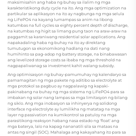
maksimisahin ang haba ng buhay sa ilalim ng mga
karakteristikong duty cycle na ito. Ang mga optimization na
partikular sa aplikasyon na ito ay nagbunga ng mga selula
ng LiFePO4 na kayang lumampas sa anim na libong
katumbas na full cycles sa eighty percent depth of discharge,
na katumbas ng higit sa limang pung taon na araw-araw na
paggamit sa karaniwang residential solar applications. Ang
napakadaling haba ng buhay na ito ay direktang
tumutugon sa ekonomikong hadlang na dati nang
humihinto sa pag-adop ng battery storage, na binabawasan
ang levelized storage costs sa ibaba ng mga threshold na
nagpapaliwanag sa investment kahit walang subsidy.
Ang optimisasyon ng buhay-pamumuhay ng kalendaryo sa
pamamagitan ng mga pakete ng aditibo sa electrolyte at
mga protokol sa pagbuo ay nagpalawig ng kapaki-
pakinabang na buhay ng mga sistema ng LiFePO4 para sa
imbakan ng solar nang lampas sa mga limitasyon ng bilang
ng siklo. Ang mga inobasyon sa inhinyerya ng solidong
interface ng electrolyte ay lumilikha ng matatag na mga
layer ng passivation na kumikontrol sa patuloy na mga
parasitikong reaksyon habang nasa estado ng 'float' ang
mga baterya, lalo na kapag nananatili sila sa mataas na
antas ng singil (SOC). Mahalaga ang kakayahang ito para sa