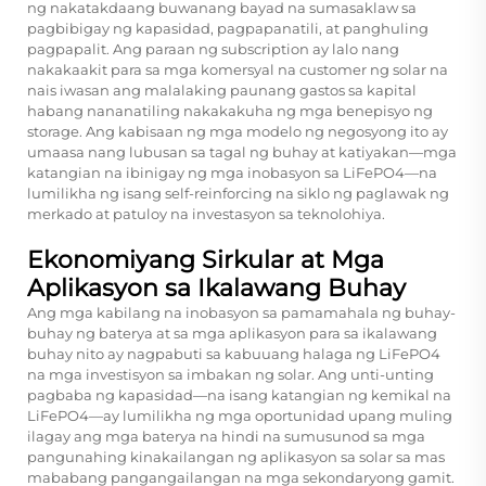
ng nakatakdaang buwanang bayad na sumasaklaw sa
pagbibigay ng kapasidad, pagpapanatili, at panghuling
pagpapalit. Ang paraan ng subscription ay lalo nang
nakakaakit para sa mga komersyal na customer ng solar na
nais iwasan ang malalaking paunang gastos sa kapital
habang nananatiling nakakakuha ng mga benepisyo ng
storage. Ang kabisaan ng mga modelo ng negosyong ito ay
umaasa nang lubusan sa tagal ng buhay at katiyakan—mga
katangian na ibinigay ng mga inobasyon sa LiFePO4—na
lumilikha ng isang self-reinforcing na siklo ng paglawak ng
merkado at patuloy na investasyon sa teknolohiya.
Ekonomiyang Sirkular at Mga
Aplikasyon sa Ikalawang Buhay
Ang mga kabilang na inobasyon sa pamamahala ng buhay-
buhay ng baterya at sa mga aplikasyon para sa ikalawang
buhay nito ay nagpabuti sa kabuuang halaga ng LiFePO4
na mga investisyon sa imbakan ng solar. Ang unti-unting
pagbaba ng kapasidad—na isang katangian ng kemikal na
LiFePO4—ay lumilikha ng mga oportunidad upang muling
ilagay ang mga baterya na hindi na sumusunod sa mga
pangunahing kinakailangan ng aplikasyon sa solar sa mas
mababang pangangailangan na mga sekondaryong gamit.