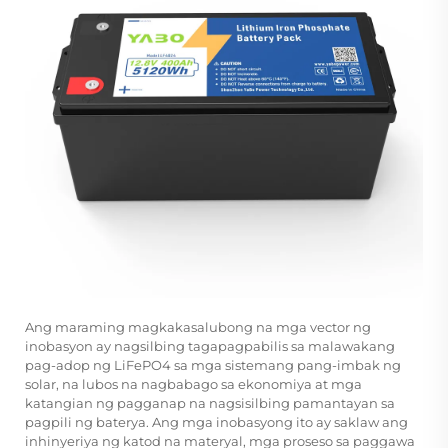
Ang maraming magkakasalubong na mga vector ng
inobasyon ay nagsilbing tagapagpabilis sa malawakang
pag-adop ng LiFePO4 sa mga sistemang pang-imbak ng
solar, na lubos na nagbabago sa ekonomiya at mga
katangian ng pagganap na nagsisilbing pamantayan sa
pagpili ng baterya. Ang mga inobasyong ito ay saklaw ang
inhinyeriya ng katod na materyal, mga proseso sa paggawa