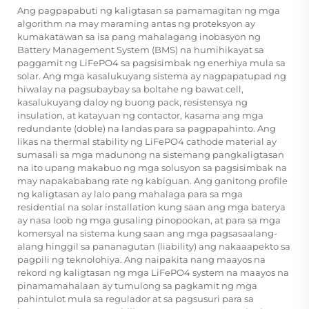
Ang pagpapabuti ng kaligtasan sa pamamagitan ng mga
algorithm na may maraming antas ng proteksyon ay
kumakatawan sa isa pang mahalagang inobasyon ng
Battery Management System (BMS) na humihikayat sa
paggamit ng LiFePO4 sa pagsisimbak ng enerhiya mula sa
solar. Ang mga kasalukuyang sistema ay nagpapatupad ng
hiwalay na pagsubaybay sa boltahe ng bawat cell,
kasalukuyang daloy ng buong pack, resistensya ng
insulation, at katayuan ng contactor, kasama ang mga
redundante (doble) na landas para sa pagpapahinto. Ang
likas na thermal stability ng LiFePO4 cathode material ay
sumasali sa mga madunong na sistemang pangkaligtasan
na ito upang makabuo ng mga solusyon sa pagsisimbak na
may napakababang rate ng kabiguan. Ang ganitong profile
ng kaligtasan ay lalo pang mahalaga para sa mga
residential na solar installation kung saan ang mga baterya
ay nasa loob ng mga gusaling pinopookan, at para sa mga
komersyal na sistema kung saan ang mga pagsasaalang-
alang hinggil sa pananagutan (liability) ang nakaaapekto sa
pagpili ng teknolohiya. Ang naipakita nang maayos na
rekord ng kaligtasan ng mga LiFePO4 system na maayos na
pinamamahalaan ay tumulong sa pagkamit ng mga
pahintulot mula sa regulador at sa pagsusuri para sa