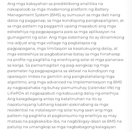
Ang mga kakayahan sa prediktibong analitika na
nakapaloob sa mga modernong platform ng Battery
Management System (BMS) ay sumusuri sa mga dati nang
datos ng pagganap, sa mga kondisyong pangkapaligiran, at
sa mga pattern ng paggamit upang mapabuti ang mga
estratehiya ng pagpapagana para sa mga aplikasyon na
gumagamit ng solar. Ang mga sistemang ito ay dinamikong
ina-adjust ang mga voltage ng pagtatapos ng
pagpapagana, mga limitasyon sa kasalukuyang daloy, at
mga estratehiya sa pagbabalanse batay sa mga hinaharap
na profile ng paglikha ng enerhiyang solar at mga pananaw
sa karga. Sa pamamagitan ng pag-aangkop ng mga
parameter ng pagpapagana sa aktwal na kondisyon ng
operasyon imbes na gamitin ang pangkalahatang mga
algoritmo, ang mga advanced na implementasyon ng BMS
ay nagpapahaba ng buhay-pamumuhay (calendar life) ng
LiFePO4 at nagpapabuti ng kabuuang daloy ng enerhiya.
Ang karagdagang antas ng katalinuhan na ito ay
napatunayang lubhang kapaki-pakinabang sa mga
residential na instalasyon ng solar kung saan ang mga
pattern ng paglikha at pagkonsumo ng enerhiya ay may
mataas na pagkakaiba-iba, na nagbibigay-daan sa BMS na
patuloy na umangkop sa mga nagbabagong kalagayan.