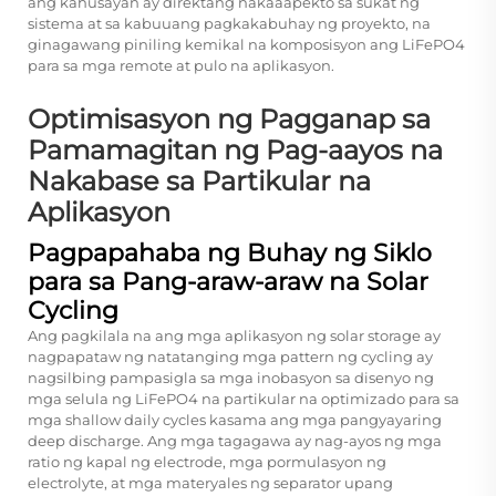
ang kahusayan ay direktang nakaaapekto sa sukat ng
sistema at sa kabuuang pagkakabuhay ng proyekto, na
ginagawang piniling kemikal na komposisyon ang LiFePO4
para sa mga remote at pulo na aplikasyon.
Optimisasyon ng Pagganap sa
Pamamagitan ng Pag-aayos na
Nakabase sa Partikular na
Aplikasyon
Pagpapahaba ng Buhay ng Siklo
para sa Pang-araw-araw na Solar
Cycling
Ang pagkilala na ang mga aplikasyon ng solar storage ay
nagpapataw ng natatanging mga pattern ng cycling ay
nagsilbing pampasigla sa mga inobasyon sa disenyo ng
mga selula ng LiFePO4 na partikular na optimizado para sa
mga shallow daily cycles kasama ang mga pangyayaring
deep discharge. Ang mga tagagawa ay nag-ayos ng mga
ratio ng kapal ng electrode, mga pormulasyon ng
electrolyte, at mga materyales ng separator upang