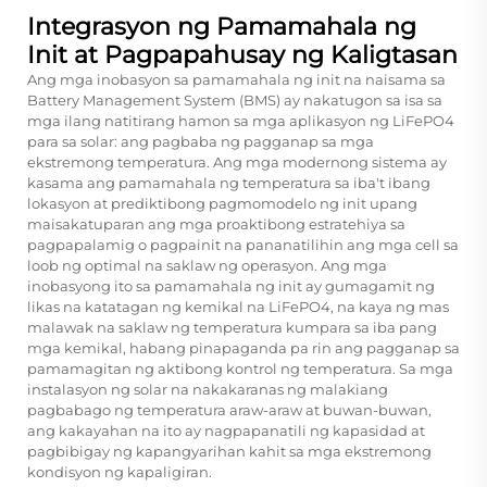
Integrasyon ng Pamamahala ng
Init at Pagpapahusay ng Kaligtasan
Ang mga inobasyon sa pamamahala ng init na naisama sa
Battery Management System (BMS) ay nakatugon sa isa sa
mga ilang natitirang hamon sa mga aplikasyon ng LiFePO4
para sa solar: ang pagbaba ng pagganap sa mga
ekstremong temperatura. Ang mga modernong sistema ay
kasama ang pamamahala ng temperatura sa iba't ibang
lokasyon at prediktibong pagmomodelo ng init upang
maisakatuparan ang mga proaktibong estratehiya sa
pagpapalamig o pagpainit na pananatilihin ang mga cell sa
loob ng optimal na saklaw ng operasyon. Ang mga
inobasyong ito sa pamamahala ng init ay gumagamit ng
likas na katatagan ng kemikal na LiFePO4, na kaya ng mas
malawak na saklaw ng temperatura kumpara sa iba pang
mga kemikal, habang pinapaganda pa rin ang pagganap sa
pamamagitan ng aktibong kontrol ng temperatura. Sa mga
instalasyon ng solar na nakakaranas ng malakiang
pagbabago ng temperatura araw-araw at buwan-buwan,
ang kakayahan na ito ay nagpapanatili ng kapasidad at
pagbibigay ng kapangyarihan kahit sa mga ekstremong
kondisyon ng kapaligiran.