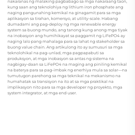
nakaranas ng malaking pagbabago sa mga nakaraang taon,
kung saan ang teknolohiya ng lithium iron phosphate ang
naging pangunahing kemikal na ginagamit para sa mga
aplikasyon sa tirahan, komersyo, at utility-scale. Habang
dumadami ang pag-deploy ng mga renewable energy
system sa buong mundo, ang tanong kung anong mga tiyak
na inobasyon ang humihikayat sa paggamit ng LiFePO4 ay
naging lalo pang mahalaga para sa lahat ng stakeholder sa
buong value chain. Ang artikulong ito ay sumusuri sa mga
teknolohikal na pag-unlad, mga pagpapabuti sa
produksyon, at mga inobasyon sa antas ng sistema na
nagbigay-daan sa LiFePO4 na maging ang piniling kemikal
na baterya para sa pag-imbak ng enerhiya mula sa solar—na
tumutugon parehong sa mga teknikal na mekanismo na
humahatak sa transisyon na ito at sa mga praktikal na
implikasyon nito para sa mga developer ng proyekto, mga
system integrator, at mga end user.