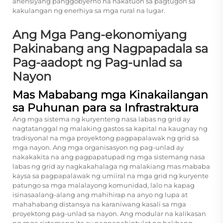
ahensiyang panggobyerno na nakatuon sa pagtugon sa
kakulangan ng enerhiya sa mga rural na lugar.
Ang Mga Pang-ekonomiyang
Pakinabang ang Nagpapadala sa
Pag-aadopt ng Pag-unlad sa
Nayon
Mas Mababang mga Kinakailangan
sa Puhunan para sa Infrastraktura
Ang mga sistema ng kuryenteng nasa labas ng grid ay
nagtatanggal ng malaking gastos sa kapital na kaugnay ng
tradisyonal na mga proyektong pagpapalawak ng grid sa
mga nayon. Ang mga organisasyon ng pag-unlad ay
nakakakita na ang pagpapatupad ng mga sistemang nasa
labas ng grid ay nagkakahalaga ng malakiang mas mababa
kaysa sa pagpapalawak ng umiiral na mga grid ng kuryente
patungo sa mga malalayong komunidad, lalo na kapag
isinasaalang-alang ang mahihirap na anyo ng lupa at
mahahabang distansya na karaniwang kasali sa mga
proyektong pag-unlad sa nayon. Ang modular na kalikasan
ng mga sistemang ito ay nagpapahintulot ng hakbang-