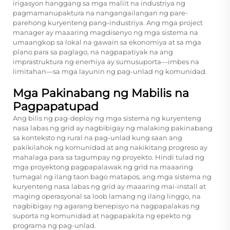
irigasyon hanggang sa mga maliit na industriya ng
pagmamanupaktura na nangangailangan ng pare-
parehong kuryenteng pang-industriya. Ang mga project
manager ay maaaring magdisenyo ng mga sistema na
umaangkop sa lokal na gawain sa ekonomiya at sa mga
plano para sa paglago, na nagpapatiyak na ang
imprastruktura ng enerhiya ay sumusuporta—imbes na
limitahan—sa mga layunin ng pag-unlad ng komunidad.
Mga Pakinabang ng Mabilis na
Pagpapatupad
Ang bilis ng pag-deploy ng mga sistema ng kuryenteng
nasa labas ng grid ay nagbibigay ng malaking pakinabang
sa konteksto ng rural na pag-unlad kung saan ang
pakikilahok ng komunidad at ang nakikitang progreso ay
mahalaga para sa tagumpay ng proyekto. Hindi tulad ng
mga proyektong pagpapalawak ng grid na maaaring
tumagal ng ilang taon bago matapos, ang mga sistema ng
kuryenteng nasa labas ng grid ay maaaring mai-install at
maging operasyonal sa loob lamang ng ilang linggo, na
nagbibigay ng agarang benepisyo na nagpapalakas ng
suporta ng komunidad at nagpapakita ng epekto ng
programa ng pag-unlad.