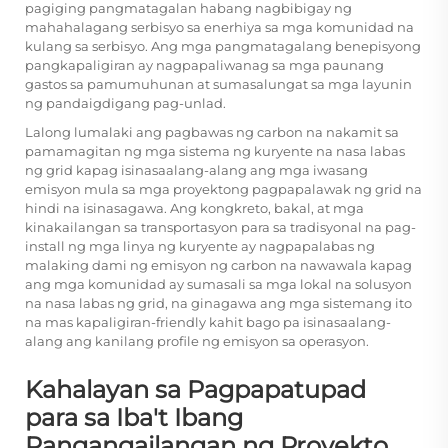
pagiging pangmatagalan habang nagbibigay ng
mahahalagang serbisyo sa enerhiya sa mga komunidad na
kulang sa serbisyo. Ang mga pangmatagalang benepisyong
pangkapaligiran ay nagpapaliwanag sa mga paunang
gastos sa pamumuhunan at sumasalungat sa mga layunin
ng pandaigdigang pag-unlad.
Lalong lumalaki ang pagbawas ng carbon na nakamit sa
pamamagitan ng mga sistema ng kuryente na nasa labas
ng grid kapag isinasaalang-alang ang mga iwasang
emisyon mula sa mga proyektong pagpapalawak ng grid na
hindi na isinasagawa. Ang kongkreto, bakal, at mga
kinakailangan sa transportasyon para sa tradisyonal na pag-
install ng mga linya ng kuryente ay nagpapalabas ng
malaking dami ng emisyon ng carbon na nawawala kapag
ang mga komunidad ay sumasali sa mga lokal na solusyon
na nasa labas ng grid, na ginagawa ang mga sistemang ito
na mas kapaligiran-friendly kahit bago pa isinasaalang-
alang ang kanilang profile ng emisyon sa operasyon.
Kahalayan sa Pagpapatupad
para sa Iba't Ibang
Pangangailangan ng Proyekto