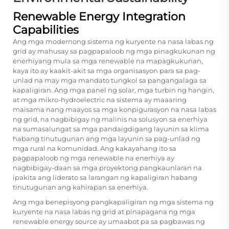
Renewable Energy Integration
Capabilities
Ang mga modernong sistema ng kuryente na nasa labas ng
grid ay mahusay sa pagpapaloob ng mga pinagkukunan ng
enerhiyang mula sa mga renewable na mapagkukunan,
kaya ito ay kaakit-akit sa mga organisasyon para sa pag-
unlad na may mga mandato tungkol sa pangangalaga sa
kapaligiran. Ang mga panel ng solar, mga turbin ng hangin,
at mga mikro-hydroelectric na sistema ay maaaring
maisama nang maayos sa mga konpigurasyon na nasa labas
ng grid, na nagbibigay ng malinis na solusyon sa enerhiya
na sumasalungat sa mga pandaigdigang layunin sa klima
habang tinutugunan ang mga layunin sa pag-unlad ng
mga rural na komunidad. Ang kakayahang ito sa
pagpapaloob ng mga renewable na enerhiya ay
nagbibigay-daan sa mga proyektong pangkaunlaran na
ipakita ang liderato sa larangan ng kapaligiran habang
tinutugunan ang kahirapan sa enerhiya.
Ang mga benepisyong pangkapaligiran ng mga sistema ng
kuryente na nasa labas ng grid at pinapagana ng mga
renewable energy source ay umaabot pa sa pagbawas ng