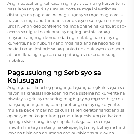
Ang maaasahang kalikasan ng mga sistema ng kuryente na
nasa labas ng grid ay sumusuporta sa mga inisyatibo sa
distansya na pag-aaral na nag-uugnay sa mga mag-aaral sa
nayon sa mga oportunidad sa edukasyon sa mga sentrong
urban. Ang video conferencing, mga online na kurso, at pag-
access sa digital na aklatan ay naging posible kapag
mayroon ang mga komunidad ng matatag na suplay ng
kuryente, na binubuhay ang mga hadlang na heograpikal
na dati nang limitado sa pag-unlad ng edukasyon sa nayon
at lumilikha ng mga daanan patungo sa ekonomikong
mobiliti.
Pagsusulong ng Serbisyo sa
Kalusugan
Ang mga pasilidad ng pangangalagang pangkalusugan sa
nayon na kinasasangkapan ng mga sistema ng kuryente na
hiwalay sa grid ay maaaring magbigay ng mga serbisyo na
nangangailangan ng pare-parehong suplay ng kuryente,
mula sa pag-iimbak ng bakuna sa refrigerator hanggang sa
operasyon ng kagamitang pang-diagnosis. Ang katiyakan
ng mga sistemang ito ay napakahalaga para sa mga
medikal na kagamitang nakakapagligtas ng buhay na hindi
kayang tiisin ang anumang pagkakabigo sa suplay ng