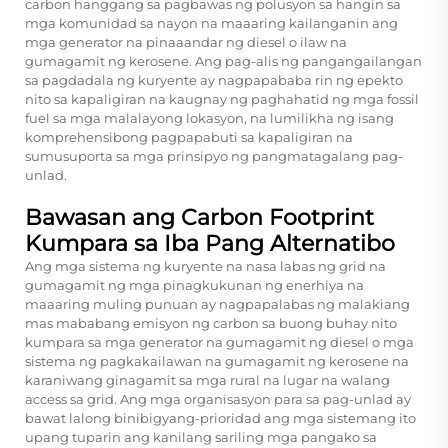
carbon hanggang sa pagbawas ng polusyon sa hangin sa
mga komunidad sa nayon na maaaring kailanganin ang
mga generator na pinaaandar ng diesel o ilaw na
gumagamit ng kerosene. Ang pag-alis ng pangangailangan
sa pagdadala ng kuryente ay nagpapababa rin ng epekto
nito sa kapaligiran na kaugnay ng paghahatid ng mga fossil
fuel sa mga malalayong lokasyon, na lumilikha ng isang
komprehensibong pagpapabuti sa kapaligiran na
sumusuporta sa mga prinsipyo ng pangmatagalang pag-
unlad.
Bawasan ang Carbon Footprint
Kumpara sa Iba Pang Alternatibo
Ang mga sistema ng kuryente na nasa labas ng grid na
gumagamit ng mga pinagkukunan ng enerhiya na
maaaring muling punuan ay nagpapalabas ng malakiang
mas mababang emisyon ng carbon sa buong buhay nito
kumpara sa mga generator na gumagamit ng diesel o mga
sistema ng pagkakailawan na gumagamit ng kerosene na
karaniwang ginagamit sa mga rural na lugar na walang
access sa grid. Ang mga organisasyon para sa pag-unlad ay
bawat lalong binibigyang-prioridad ang mga sistemang ito
upang tuparin ang kanilang sariling mga pangako sa