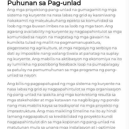
Puhunan sa Pag-unlad
Ang mga proyektong pang-unlad na gumagamit ng mga
sistema ng kuryente na nasa labas ng grid ay karaniwang
nakakamit ng makukukuhang epekto sa komunidad sa
loob ng mga buwan imbes na sa loob ng mga taon. Ang
agarang availability ng kuryente ay nagpapahintulot sa mga
komunidad sa nayon na magtatag ng mga gawain na
kumikita tulad ng maliit na pagmamanupaktura,
pagproseso ng agrikultura, at mga negosyo ng serbisyo na
dati ay imposible nang walang tiwala at panatag na suplay
ng kuryente. Ang mabilis na aktibasyon ng ekonomiya na ito
ay lumilikha ng positibong feedback loop na pumapalagay
sa patuloy na pamumuhunan sa mga programa ng pang-
unlad sa nayon.
Ang bilis ng pagpapatupad ng mga sistema ng kuryente na
nasa labas ng grid ay nagpapahintulot sa mga organisasyon
ng pang-unlad na ipakita ang mga konkretong resulta sa
mga stakeholder at mga katawan na nagbibigay ng pondo
nang mas mabilis kaysa sa tradisyonal na mga proyekto ng
imprastruktura. Ang mas maikling timeline na ito ay hindi
lamang nagpapabuti sa kredibilidad ng proyekto kundi
nagpapahintulot din sa mga koponan ng pang-unlad na
matutunan mula sa unang mga instalasyon at i-optimize