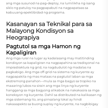
ang mga susunod na pag-deploy, na lumilikha ng isang
siklo ng patuloy na pagpapabuti na nagpapataas sa
kabuuang epektibidad ng programa.
Kasanayan sa Teknikal para sa
Malayong Kondisyon sa
Heograpiya
Pagtutol sa mga Hamon ng
Kapaligiran
Ang mga rural na lugar ay kadalasang may matitinding
kondisyon sa kapaligiran na nagpapahina sa tradisyonal na
imprastraktura ng grid, na nagdudulot ng madalas na
pagkabigo. Ang mga off-grid na sistema ng kuryente ay
nagpapakita ng mas mataas na pagtutol laban sa mga
ekstremong panahon—mula sa mga bagyo sa tropiko na
maaaring lubos na sirain ang mga linya ng kuryente
hanggang sa mga bagyong alikabok na nakakasira sa mga
koneksyon ng kuryente. Dahil sa distributed na kalikasan ng
mga sistemang ito, ang pinsalang lokal ay hindi
nakaaapekto sa buong suplay ng kuryente, na nagbibigay