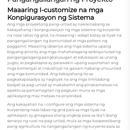
Maaaring I-customize na mga
Konpigurasyon ng Sistema
Ang mga proyektong pang-unlad ay nakikinabang sa
kakayahang i-konpigurasiyon ng mga sistema ng kuryente
na nasa labas ng grid, na maaaring i-adapt batay sa tiyak na
pangangailangan ng komunidad at mga pattern ng
paggamit. Maaaring idisenyo ang mga sistema upang
bigyang-priority ang mga mahahalagang serbisyo tulad ng
pangangalagang pangkalusugan at edukasyon sa unang
yugto, at pagkatapos ay palawakin upang suportahan ang
mga komersyal at industriyal na gawain habang umuunlad
ang mga komunidad. Ang kakayahang ito sa
pagkakapasadya ay nagtiyak na ang mga limitadong
badyet sa pag-unlad ay makakamit ang pinakamataas na
epekto sa pamamagitan ng pagtuon muna sa mga
aplikasyong may mataas na priyoridad.
Ang kakayahan na i-configure ang mga sistema ng
kuryenteng nasa labas ng grid para sa mga tiyak na
aplikasyon ay ginagawa silang angkop para sa iba’t ibang
senaryo ng rural na pag-unlad, mula sa mga kooperatibang
pang-agrikultura na nangangailangan ng kuryente para sa