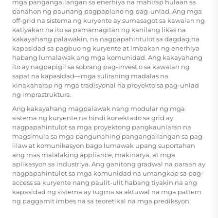
mga pangangailangan sa enerhiya na mahirap hulaan sa
panahon ng paunang pagpaplano ng pag-unlad. Ang mga
off-grid na sistema ng kuryente ay sumasagot sa kawalan ng
katiyakan na ito sa pamamagitan ng kanilang likas na
kakayahang palawakin, na nagpapahintulot sa dagdag na
kapasidad sa pagbuo ng kuryente at imbakan ng enerhiya
habang lumalawak ang mga komunidad. Ang kakayahang
ito ay nagpapigil sa sobrang pag-invest o sa kawalan ng
sapat na kapasidad—mga suliraning madalas na
kinakaharap ng mga tradisyonal na proyekto sa pag-unlad
ng imprastruktura.
Ang kakayahang magpalawak nang modular ng mga
sistema ng kuryente na hindi konektado sa grid ay
nagpapahintulot sa mga proyektong pangkaunlaran na
magsimula sa mga pangunahing pangangailangan sa pag-
iilaw at komunikasyon bago lumawak upang suportahan
ang mas malalaking appliance, makinarya, at mga
aplikasyon sa industriya. Ang ganitong gradwal na paraan ay
nagpapahintulot sa mga komunidad na umangkop sa pag-
access sa kuryente nang paulit-ulit habang tiyakin na ang
kapasidad ng sistema ay tugma sa aktuwal na mga pattern
ng paggamit imbes na sa teoretikal na mga prediksyon.