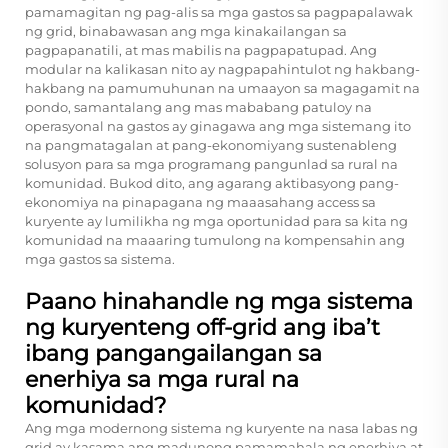
pamamagitan ng pag-alis sa mga gastos sa pagpapalawak
ng grid, binabawasan ang mga kinakailangan sa
pagpapanatili, at mas mabilis na pagpapatupad. Ang
modular na kalikasan nito ay nagpapahintulot ng hakbang-
hakbang na pamumuhunan na umaayon sa magagamit na
pondo, samantalang ang mas mababang patuloy na
operasyonal na gastos ay ginagawa ang mga sistemang ito
na pangmatagalan at pang-ekonomiyang sustenableng
solusyon para sa mga programang pangunlad sa rural na
komunidad. Bukod dito, ang agarang aktibasyong pang-
ekonomiya na pinapagana ng maaasahang access sa
kuryente ay lumilikha ng mga oportunidad para sa kita ng
komunidad na maaaring tumulong na kompensahin ang
mga gastos sa sistema.
Paano hinahandle ng mga sistema
ng kuryenteng off-grid ang iba’t
ibang pangangailangan sa
enerhiya sa mga rural na
komunidad?
Ang mga modernong sistema ng kuryente na nasa labas ng
grid ay kasama ang madunong pamamahala ng enerhiya at