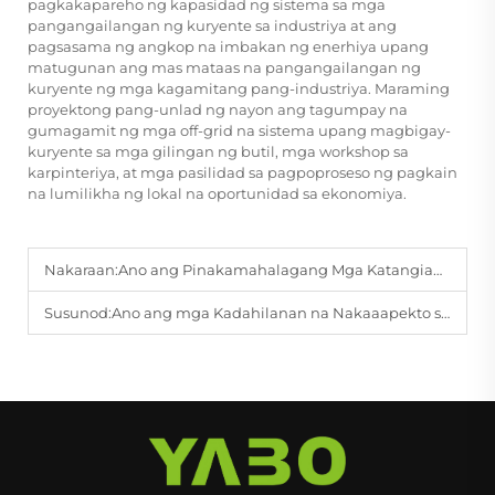
pagkakapareho ng kapasidad ng sistema sa mga
pangangailangan ng kuryente sa industriya at ang
pagsasama ng angkop na imbakan ng enerhiya upang
matugunan ang mas mataas na pangangailangan ng
kuryente ng mga kagamitang pang-industriya. Maraming
proyektong pang-unlad ng nayon ang tagumpay na
gumagamit ng mga off-grid na sistema upang magbigay-
kuryente sa mga gilingan ng butil, mga workshop sa
karpinteriya, at mga pasilidad sa pagpoproseso ng pagkain
na lumilikha ng lokal na oportunidad sa ekonomiya.
Nakaraan:
Ano ang Pinakamahalagang Mga Katangian ng Kaligtasan sa mga Sistema ng Bateriya ng Hybrid na Sasakyan?
Susunod:
Ano ang mga Kadahilanan na Nakaaapekto sa Pangmatagalang Estabilidad ng mga Lithium Iron Phosphate Pack?