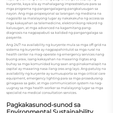
kuryente, kaya sila ay mahalagang imprastraktura para sa
mga programa ng pangangalagang pangkalusugan sa
nayon. Ang mga propesyonal sa larangan ng medisina na
nagsisilbi sa malalayong lugar ay nakakakuha ng access sa
mga kakayahan sa telemedicine, elektronikong rekord ng
kalusugan, at mga advanced na kagamitang pang-
diagnosis na nagpapabuti sa kalidad ng pangangalaga sa
pasyente.
Ang 24/7 na availability ng kuryente mula sa mga off-grid na
sistema ng kuryente ay nagpapahintulot sa mga rural na
health center na mag-operate ng emergency services nang
buong araw, isang kakayahan na maaaring iligtas ang
buhay sa mga komunidad kung saan ang pinakamalapit na
ospital ay maaaring nasa ilang oras ang layo. Ang patuloy na
availability ng kuryente ay sumusuporta sa mga critical care
equipment, emergency lighting para sa mga prosedurang
ginagawa sa gabi, at mga communication system na nag-
uugnay sa mga health worker sa malalayong lugar sa mga
specialist na medical consultation services.
Pagkakasunod-sunod sa
Environmental Sustainability