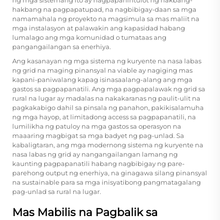
hakbang na pagpapatupad, na nagbibigay-daan sa mga
namamahala ng proyekto na magsimula sa mas maliit na
mga instalasyon at palawakin ang kapasidad habang
lumalago ang mga komunidad o tumataas ang
pangangailangan sa enerhiya.
Ang kasanayan ng mga sistema ng kuryente na nasa labas
ng grid na maging pinansyal na viable ay nagiging mas
kapani-paniwalang kapag isinasaalang-alang ang mga
gastos sa pagpapanatili. Ang mga pagpapalawak ng grid sa
rural na lugar ay madalas na nakakaranas ng paulit-ulit na
pagkakabigo dahil sa pinsala ng panahon, pakikisalamuha
ng mga hayop, at limitadong access sa pagpapanatili, na
lumilikha ng patuloy na mga gastos sa operasyon na
maaaring magbigat sa mga badyet ng pag-unlad. Sa
kabaligtaran, ang mga modernong sistema ng kuryente na
nasa labas ng grid ay nangangailangan lamang ng
kaunting pagpapanatili habang nagbibigay ng pare-
parehong output ng enerhiya, na ginagawa silang pinansyal
na sustainable para sa mga inisyatibong pangmatagalang
pag-unlad sa rural na lugar.
Mas Mabilis na Pagbalik sa