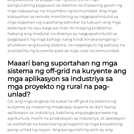
pangunahing pagsusuri sa sistema na maaaring gawin ng
mga nakasanay na miyembro ng komunidad. Ang mga
kakayahan sa remote monitoring ay nagpapahintulot sa
mga koponan ng suportang teknikal na tukuyin ang mga
potensyal na isyu bago pa man ito maging problema,
habang ang modular na disenyo ay nagpapahintulot sa
pagpapalit ng mga bahagi nang hindi kinakailangang i-
shutdown ang buong sistema, na nagsisiguro ng patuloy na
availability ng kuryente para sa mga rural na komunidad.
Maaari bang suportahan ng mga
sistema ng off-grid na kuryente ang
mga aplikasyon sa industriya sa
mga proyekto ng rural na pag-
unlad?
Oo, ang mga angkop na sukat na off-grid na sistema ng
kuryente ay maaaring magbigay-suporta sa iba't ibang
aplikasyon sa industriya, kabilang ang pagpoproseso ng
agrikultura, maliit na produksyon sa industriya, at operasyon
sa workshop na karaniwang ginagamit sa mga proyektong
pang-unlad ng nayon. Ang pangunahing salik ay ang