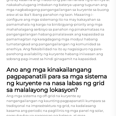
nakakahulugang imbakan ng baterya upang tugunan ang
mga nagbabagong pangangailangan sa kuryente sa buong
araw at sa iba't ibang panahon ng taon. Maaaring i-
configure ang mga sistemang ito na may kakayahan sa
pamamahala ng karga na binibigyang-priority ang mga
mahahalagang serbisyo sa panahon ng pinakamataas na
pangangailangan habang pinalalawak ang kapasidad sa
pamamagitan ng karagdagang mga modyul habang
tumatangkad ang pangangailangan ng komunidad sa
enerhiya. Ang fleksibilidad na ito ay nagsisiguro ng pare-
parehong availability ng kuryente habang iniiwasan ang
sobrang pag-invest sa hindi ginagamit na kapasidad.
Ano ang mga kinakailangang
pagpapanatili para sa mga sistema
ng kuryente na nasa labas ng grid
sa malalayong lokasyon?
Ang mga sistema ng off-grid na kuryente ay
nangangailangan ng kaunting pagpapanatili kumpara sa
tradisyonal na imprastraktura ng grid, na kadalasang
kasama ang periodic na paglilinis ng mga panel ng solar,
pagsubaybay sa pagganap ng baterya, at mga