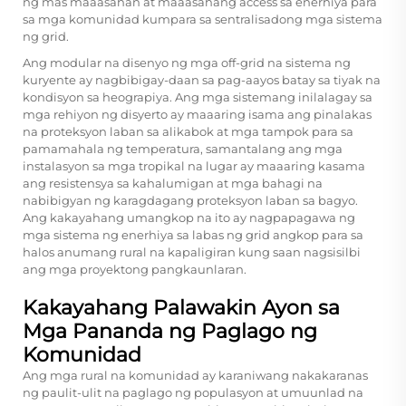
ng mas maaasahan at maaasahang access sa enerhiya para
sa mga komunidad kumpara sa sentralisadong mga sistema
ng grid.
Ang modular na disenyo ng mga off-grid na sistema ng
kuryente ay nagbibigay-daan sa pag-aayos batay sa tiyak na
kondisyon sa heograpiya. Ang mga sistemang inilalagay sa
mga rehiyon ng disyerto ay maaaring isama ang pinalakas
na proteksyon laban sa alikabok at mga tampok para sa
pamamahala ng temperatura, samantalang ang mga
instalasyon sa mga tropikal na lugar ay maaaring kasama
ang resistensya sa kahalumigan at mga bahagi na
nabibigyan ng karagdagang proteksyon laban sa bagyo.
Ang kakayahang umangkop na ito ay nagpapagawa ng
mga sistema ng enerhiya sa labas ng grid
angkop para sa
halos anumang rural na kapaligiran kung saan nagsisilbi
ang mga proyektong pangkaunlaran.
Kakayahang Palawakin Ayon sa
Mga Pananda ng Paglago ng
Komunidad
Ang mga rural na komunidad ay karaniwang nakakaranas
ng paulit-ulit na paglago ng populasyon at umuunlad na