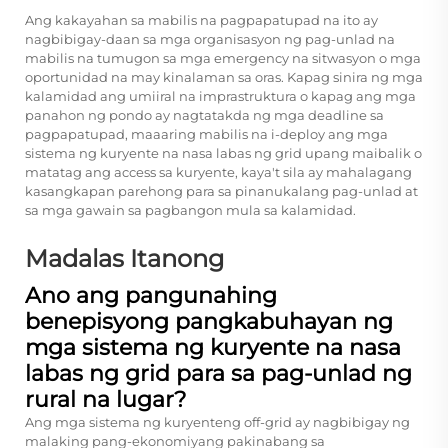
Ang kakayahan sa mabilis na pagpapatupad na ito ay
nagbibigay-daan sa mga organisasyon ng pag-unlad na
mabilis na tumugon sa mga emergency na sitwasyon o mga
oportunidad na may kinalaman sa oras. Kapag sinira ng mga
kalamidad ang umiiral na imprastruktura o kapag ang mga
panahon ng pondo ay nagtatakda ng mga deadline sa
pagpapatupad, maaaring mabilis na i-deploy ang mga
sistema ng kuryente na nasa labas ng grid upang maibalik o
matatag ang access sa kuryente, kaya't sila ay mahalagang
kasangkapan parehong para sa pinanukalang pag-unlad at
sa mga gawain sa pagbangon mula sa kalamidad.
Madalas Itanong
Ano ang pangunahing
benepisyong pangkabuhayan ng
mga sistema ng kuryente na nasa
labas ng grid para sa pag-unlad ng
rural na lugar?
Ang mga sistema ng kuryenteng off-grid ay nagbibigay ng
malaking pang-ekonomiyang pakinabang sa