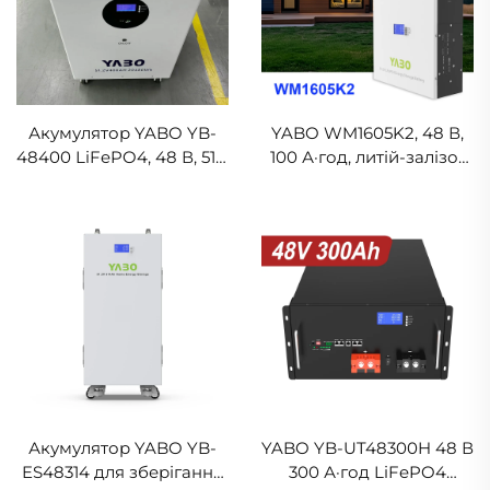
Акумулятор YABO YB-
YABO WM1605K2, 48 В,
48400 LiFePO4, 48 В, 51,2
100 А·год, литій-залізо-
В, 400 А·год, автономна
фосфатна акумуляторна
домашня система
батарея LiFePO4 у
накопичення енергії для
корпусі для кріплення
побутового
на стіні, акумулятор для
використання
сонячної енергетики,
для домашніх
автономних сонячних
електростанцій та
резервного
електропостачання
Акумулятор YABO YB-
YABO YB-UT48300H 48 В
ES48314 для зберігання
300 А·год LiFePO4