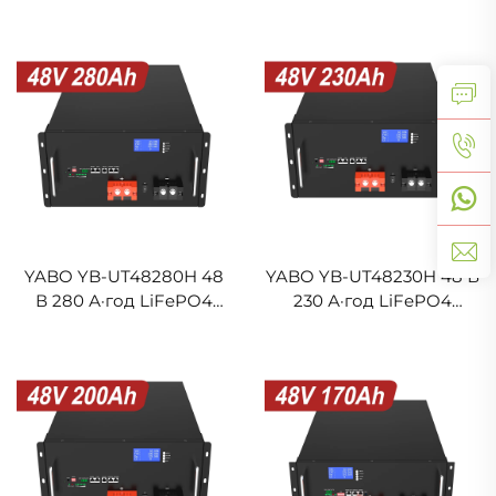
енергії, LiFePO4, 48 В,
акумулятор, настінна
314 А·год, універсальний
система зберігання
пристрій для
енергії, BMS,
автономних сонячних
перезаряджальний
систем, резервного
акумулятор глибокого
електропостачання для
циклу, сонячний
побутових потреб
накопичувач
YABO YB-UT48280H 48
YABO YB-UT48230H 48 В
В 280 А·год LiFePO4
230 А·год LiFePO4
акумулятор,
акумулятор,
перезаряджальний
енергетичний блок
глибокого циклу літій-
живлення,
іонний акумулятор для
високовольтний
побутового
стаціонарний літій-
накопичення енергії
залізо-фосфатний
акумулятор, сонячна
батарея