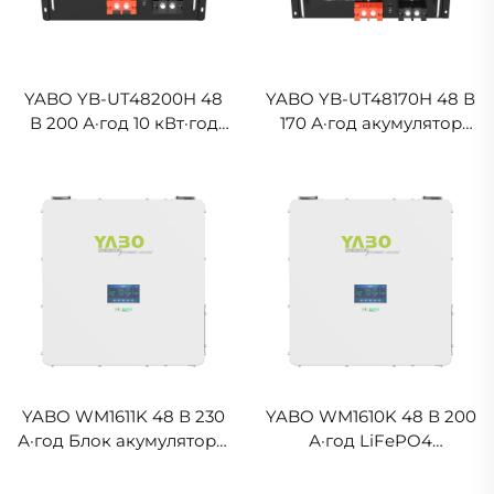
YABO YB-UT48200H 48
YABO YB-UT48170H 48 В
В 200 А·год 10 кВт·год
170 А·год акумулятор
Залізо-фосфатний
LiFePO4, монтажний
літієвий акумулятор 51,2
комплект для сонячної
В Блок акумуляторів
енергії, залізо-
LiFePO4 з BMS
фосфатний літієвий
акумулятор для
домашнього
використання
YABO WM1611K 48 В 230
YABO WM1610K 48 В 200
А·год Блок акумуляторів
А·год LiFePO4
LiFePO4, стінний
Батарейний пакет для
накопичувач енергії,
домашнього