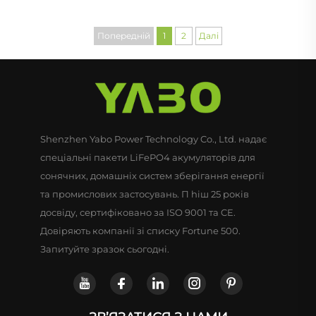
високобезпечний
накопичення енергії 10
залізо-фосфатний
кВт·год Літієва батарея
Попередній
1
2
Далі
літієвий акумулятор 48
Стіна живлення
В
Shenzhen Yabo Power Technology Co., Ltd. надає
спеціальні пакети LiFePO4 акумуляторів для
сонячних, домашніх систем зберігання енергії
та промислових застосувань. П hiш 25 років
досвіду, сертифіковано за ISO 9001 та CE.
Довіряють компанії зі списку Fortune 500.
Запитуйте зразок сьогодні.