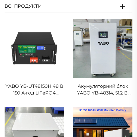
ВСІ ПРОДУКТИ
YABO YB-UT48150H 48 В
Акумуляторний блок
150 А·год LiFePO4
YABO YB-48314, 51,2 В,
перезаряджальна
314 А·год, LiFePO4,
стоякова літій-залізо-
великої ємності й
фосфатна акумуляторна
тривалого терміну
батарея для дому
служби для сонячної
системи резервного
живлення