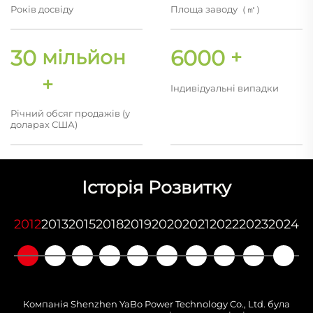
Років досвіду
Площа заводу（㎡）
30
мільйон
6000
+
+
Індивідуальні випадки
Річний обсяг продажів (у
доларах США)
Історія Розвитку
2012
2013
2015
2018
2019
2020
2021
2022
2023
2024
Компанія Shenzhen YaBo Power Technology Co., Ltd. була