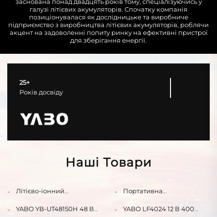
заснована понад двадцять років тому, спеціалізуючись у
галузі літієвих акумуляторів. Спочатку компанія
позиціонувалася як дослідницьке та виробниче
підприємство з виробництва літієвих акумуляторів, роблячи
акцент на задоволенні попиту ринку на ефективні пристрої
для зберігання енергії.
25+
Років досвіду
Наші Товари
Літієво-іонний
Портативна
акумулятор YABO LF4330,
електростанція YABO
12 В, 200 А·год, LiFePO4,
SG200DC, 192 Вт·год, 200
YABO YB-UT48150H 48 В
YABO LF4024 12 В 400
довговічний,
Вт, з літій-залізо-