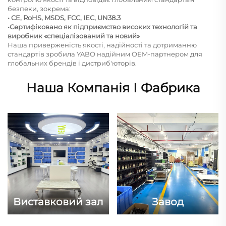
безпеки, зокрема:
• CE, RoHS, MSDS, FCC, IEC, UN38.3
•Сертифіковано як підприємство високих технологій та
виробник «спеціалізований та новий»
Наша приверженість якості, надійності та дотриманню
стандартів зробила YABO надійним OEM-партнером для
глобальних брендів і дистриб'юторів.
Наша Компанія І Фабрика
Виставковий зал
Завод