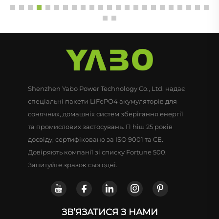
Shenzhen Yabo Power Technology Co., Ltd. надає
спеціальні пакети LiFePO4 акумуляторів для
сонячних, домашніх систем зберігання енергії
та промислових застосувань. П hiш 25 років
досвіду, сертифіковано за ISO 9001 та CE.
Довіряють компанії зі списку Fortune 500.
Запитуйте зразок сьогодні.
ЗВ’ЯЗАТИСЯ З НАМИ