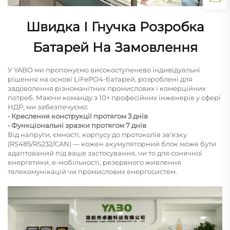
Швидка І Гнучка Розробка
Батарей На Замовлення
У YABO ми пропонуємо високоступенево індивідуальні
рішення на основі LiFePO4-батарей, розроблені для
задоволення різноманітних промислових і комерційних
потреб. Маючи команду з 10+ професійних інженерів у сфері
НДР, ми забезпечуємо:
• Креслення конструкції протягом 3 днів
• Функціональні зразки протягом 7 днів
Від напруги, ємності, корпусу до протоколів зв'язку
(RS485/RS232/CAN) — кожен акумуляторний блок може бути
адаптований під ваше застосування, чи то для сонячної
енергетики, е-мобільності, резервного живлення
телекомунікацій чи промислових енергосистем.