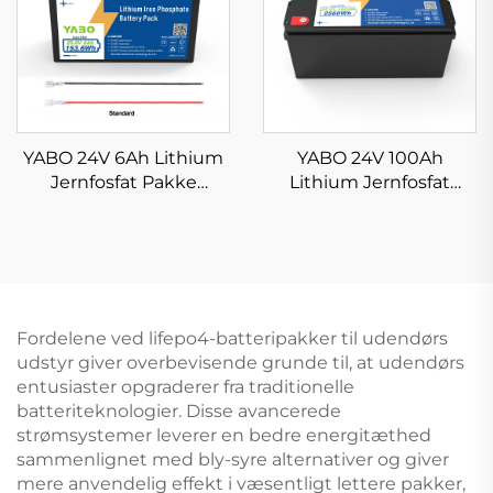
YABO 24V 6Ah Lithium
YABO 24V 100Ah
Jernfosfat Pakke
Lithium Jernfosfat
Avanceret Letvægts
Batteri Høj kvalitet
LiFePO4 Batteri til
LiFePO4 Batteripakke
køretøjslegetøj,
til
trollersystemer,
solenergilagringssystemer
kameraer,
golfbiler
mobilitetsudstyr og
Fordelene ved lifepo4-batteripakker til udendørs
udendørs
udstyr giver overbevisende grunde til, at udendørs
strømforsyning
entusiaster opgraderer fra traditionelle
batteriteknologier. Disse avancerede
strømsystemer leverer en bedre energitæthed
sammenlignet med bly-syre alternativer og giver
mere anvendelig effekt i væsentligt lettere pakker,