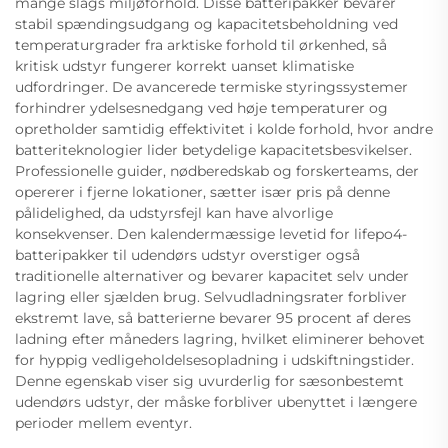
mange slags miljøforhold. Disse batteripakker bevarer
stabil spændingsudgang og kapacitetsbeholdning ved
temperaturgrader fra arktiske forhold til ørkenhed, så
kritisk udstyr fungerer korrekt uanset klimatiske
udfordringer. De avancerede termiske styringssystemer
forhindrer ydelsesnedgang ved høje temperaturer og
opretholder samtidig effektivitet i kolde forhold, hvor andre
batteriteknologier lider betydelige kapacitetsbesvikelser.
Professionelle guider, nødberedskab og forskerteams, der
opererer i fjerne lokationer, sætter især pris på denne
pålidelighed, da udstyrsfejl kan have alvorlige
konsekvenser. Den kalendermæssige levetid for lifepo4-
batteripakker til udendørs udstyr overstiger også
traditionelle alternativer og bevarer kapacitet selv under
lagring eller sjælden brug. Selvudladningsrater forbliver
ekstremt lave, så batterierne bevarer 95 procent af deres
ladning efter måneders lagring, hvilket eliminerer behovet
for hyppig vedligeholdelsesopladning i udskiftningstider.
Denne egenskab viser sig uvurderlig for sæsonbestemt
udendørs udstyr, der måske forbliver ubenyttet i længere
perioder mellem eventyr.