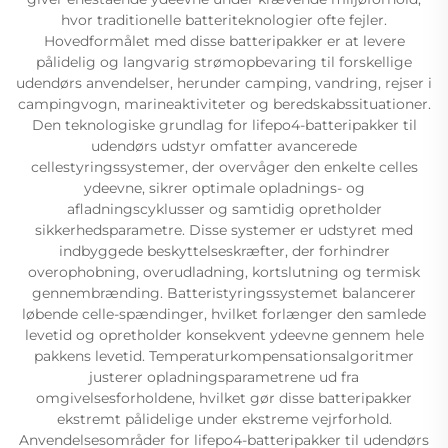
hvor traditionelle batteriteknologier ofte fejler.
Hovedformålet med disse batteripakker er at levere
pålidelig og langvarig strømopbevaring til forskellige
udendørs anvendelser, herunder camping, vandring, rejser i
campingvogn, marineaktiviteter og beredskabssituationer.
Den teknologiske grundlag for lifepo4-batteripakker til
udendørs udstyr omfatter avancerede
cellestyringssystemer, der overvåger den enkelte celles
ydeevne, sikrer optimale opladnings- og
afladningscyklusser og samtidig opretholder
sikkerhedsparametre. Disse systemer er udstyret med
indbyggede beskyttelseskræfter, der forhindrer
overophobning, overudladning, kortslutning og termisk
gennembrænding. Batteristyringssystemet balancerer
løbende celle-spændinger, hvilket forlænger den samlede
levetid og opretholder konsekvent ydeevne gennem hele
pakkens levetid. Temperaturkompensationsalgoritmer
justerer opladningsparametrene ud fra
omgivelsesforholdene, hvilket gør disse batteripakker
ekstremt pålidelige under ekstreme vejrforhold.
Anvendelsesområder for lifepo4-batteripakker til udendørs