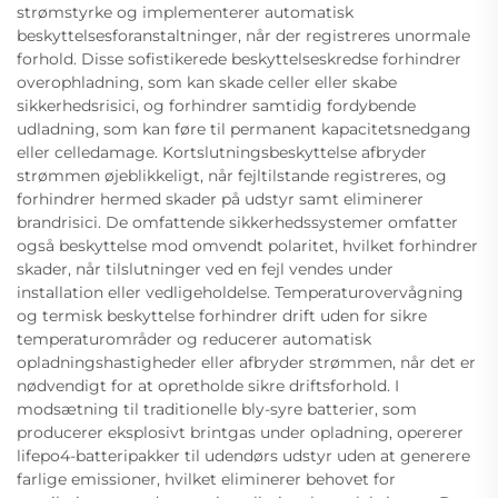
strømstyrke og implementerer automatisk
beskyttelsesforanstaltninger, når der registreres unormale
forhold. Disse sofistikerede beskyttelseskredse forhindrer
overophladning, som kan skade celler eller skabe
sikkerhedsrisici, og forhindrer samtidig fordybende
udladning, som kan føre til permanent kapacitetsnedgang
eller celledamage. Kortslutningsbeskyttelse afbryder
strømmen øjeblikkeligt, når fejltilstande registreres, og
forhindrer hermed skader på udstyr samt eliminerer
brandrisici. De omfattende sikkerhedssystemer omfatter
også beskyttelse mod omvendt polaritet, hvilket forhindrer
skader, når tilslutninger ved en fejl vendes under
installation eller vedligeholdelse. Temperaturovervågning
og termisk beskyttelse forhindrer drift uden for sikre
temperaturområder og reducerer automatisk
opladningshastigheder eller afbryder strømmen, når det er
nødvendigt for at opretholde sikre driftsforhold. I
modsætning til traditionelle bly-syre batterier, som
producerer eksplosivt brintgas under opladning, opererer
lifepo4-batteripakker til udendørs udstyr uden at generere
farlige emissioner, hvilket eliminerer behovet for