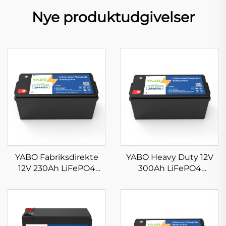
Nye produktudgivelser
YABO Fabriksdirekte
YABO Heavy Duty 12V
12V 230Ah LiFePO4
300Ah LiFePO4
Batteripakke
Batteripakke
Højtydende Lithium-
Genopladeligt Lithium-
jernfosfatbatteri til
jernfosfatbatteri til
telekommunikation og
udendørs arbejde og
industrielt udstyr
mobil kontorbrug