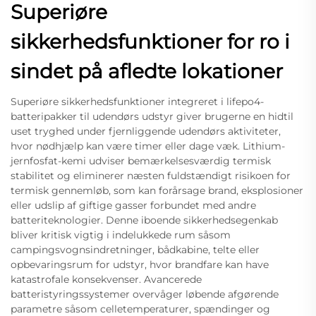
Superiøre
sikkerhedsfunktioner for ro i
sindet på afledte lokationer
Superiøre sikkerhedsfunktioner integreret i lifepo4-
batteripakker til udendørs udstyr giver brugerne en hidtil
uset tryghed under fjernliggende udendørs aktiviteter,
hvor nødhjælp kan være timer eller dage væk. Lithium-
jernfosfat-kemi udviser bemærkelsesværdig termisk
stabilitet og eliminerer næsten fuldstændigt risikoen for
termisk gennemløb, som kan forårsage brand, eksplosioner
eller udslip af giftige gasser forbundet med andre
batteriteknologier. Denne iboende sikkerhedsegenkab
bliver kritisk vigtig i indelukkede rum såsom
campingsvognsindretninger, bådkabine, telte eller
opbevaringsrum for udstyr, hvor brandfare kan have
katastrofale konsekvenser. Avancerede
batteristyringssystemer overvåger løbende afgørende
parametre såsom celletemperaturer, spændinger og