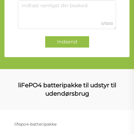
0/1000
Indsend
liFePO4 batteripakke til udstyr til
udendørsbrug
lifepo4-batteripakke