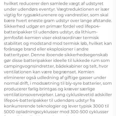
hvilket reducerer den samlede vægt af udstyret
under udendørs eventyr. Vægtreduktionen er især
vigtig for rygsækturenere og vandrestier, som skal
bære hvert eneste gram udstyr over lange afstande.
Sikkerhed udgør en primær fordel ved lifepo4-
batteripakker til udendørs udstyr, da lithium-
jernfosfat-kemien viser ekstraordinær termisk
stabilitet og modstand mod termisk løb, hvilket kan
forårsage brand eller eksplosioner i andre
batterityper. Denne iboende sikkerhedsegenskab
gør disse batteripakker ideelle til lukkede rum som
campingvognsindretter, bådekabiner og telt, hvor
ventilationen kan være begrænset. Kemien
eliminerer også udledning af giftige gasser under
normal drift, i modsætning til bly-syre batterier, som
producerer farlig brintgas og kræver særlige
ventilationsovervejelser. Lang cykluslevetid adskiller
lifepo4-batteripakker til udendørs udstyr fra
konkurrerende teknologier og lever typisk 3000 til
5000 opladningscyklusser mod 300-500 cyklusser