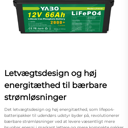
Letvægtsdesign og høj
energitæthed til bærbare
strømløsninger
Det letvægtsdesign og høj energitæthed, som lifepo4-
batteripakker til udendørs udstyr byder på, revolutionerer
bærbare strømløsninger ved at levere væsentligt mere
brugbar energi i markant lettere og mere kompakte pakker