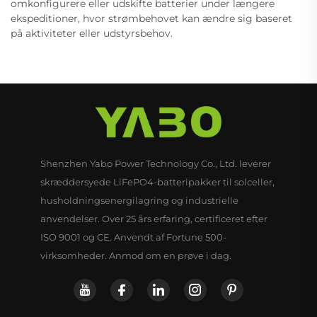
omkonfigurere eller udskifte batterier under længere
ekspeditioner, hvor strømbehovet kan ændre sig baseret
på aktiviteter eller udstyrsbehov.
Shenzhen Yabo Power Technology Co., Ltd. leverer
skræddersyede LiFePO4-batteripakker til solceller,
husholdningsenergilagring og industrielle
anvendelser. Over 25 års erfaring, certificeret efter
ISO 9001 og CE. Anvendt af Fortune 500-
virksomheder. Anmod om en prøve i dag.