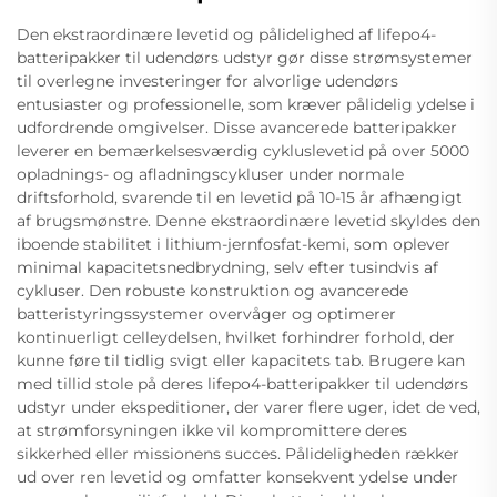
Den ekstraordinære levetid og pålidelighed af lifepo4-
batteripakker til udendørs udstyr gør disse strømsystemer
til overlegne investeringer for alvorlige udendørs
entusiaster og professionelle, som kræver pålidelig ydelse i
udfordrende omgivelser. Disse avancerede batteripakker
leverer en bemærkelsesværdig cykluslevetid på over 5000
opladnings- og afladningscykluser under normale
driftsforhold, svarende til en levetid på 10-15 år afhængigt
af brugsmønstre. Denne ekstraordinære levetid skyldes den
iboende stabilitet i lithium-jernfosfat-kemi, som oplever
minimal kapacitetsnedbrydning, selv efter tusindvis af
cykluser. Den robuste konstruktion og avancerede
batteristyringssystemer overvåger og optimerer
kontinuerligt celleydelsen, hvilket forhindrer forhold, der
kunne føre til tidlig svigt eller kapacitets tab. Brugere kan
med tillid stole på deres lifepo4-batteripakker til udendørs
udstyr under ekspeditioner, der varer flere uger, idet de ved,
at strømforsyningen ikke vil kompromittere deres
sikkerhed eller missionens succes. Pålideligheden rækker
ud over ren levetid og omfatter konsekvent ydelse under