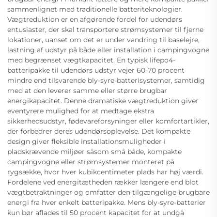
sammenlignet med traditionelle batteriteknologier.
Vægtreduktion er en afgørende fordel for udendørs
entusiaster, der skal transportere strømsystemer til fjerne
lokationer, uanset om det er under vandring til baselejre,
lastning af udstyr på både eller installation i campingvogne
med begrænset vægtkapacitet. En typisk lifepo4-
batteripakke til udendørs udstyr vejer 60-70 procent
mindre end tilsvarende bly-syre-batterisystemer, samtidig
med at den leverer samme eller større brugbar
energikapacitet. Denne dramatiske vægtreduktion giver
eventyrere mulighed for at medtage ekstra
sikkerhedsudstyr, fødevareforsyninger eller komfortartikler,
der forbedrer deres udendørsoplevelse. Det kompakte
design giver fleksible installationsmuligheder i
pladskrævende miljøer såsom små både, kompakte
campingvogne eller strømsystemer monteret på
rygsække, hvor hver kubikcentimeter plads har høj værdi.
Fordelene ved energitætheden rækker længere end blot
vægtbetraktninger og omfatter den tilgængelige brugbare
energi fra hver enkelt batteripakke. Mens bly-syre-batterier
kun bør aflades til 50 procent kapacitet for at undgå