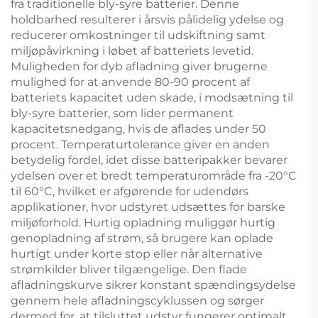
fra traditionelle bly-syre batterier. Denne
holdbarhed resulterer i årsvis pålidelig ydelse og
reducerer omkostninger til udskiftning samt
miljøpåvirkning i løbet af batteriets levetid.
Muligheden for dyb afladning giver brugerne
mulighed for at anvende 80-90 procent af
batteriets kapacitet uden skade, i modsætning til
bly-syre batterier, som lider permanent
kapacitetsnedgang, hvis de aflades under 50
procent. Temperaturtolerance giver en anden
betydelig fordel, idet disse batteripakker bevarer
ydelsen over et bredt temperaturområde fra -20°C
til 60°C, hvilket er afgørende for udendørs
applikationer, hvor udstyret udsættes for barske
miljøforhold. Hurtig opladning muliggør hurtig
genopladning af strøm, så brugere kan oplade
hurtigt under korte stop eller når alternative
strømkilder bliver tilgængelige. Den flade
afladningskurve sikrer konstant spændingsydelse
gennem hele afladningscyklussen og sørger
dermed for, at tilsluttet udstyr fungerer optimalt,