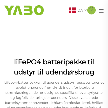
DA
liFePO4 batteripakke til
udstyr til udendørsbrug
Lifepo4-batteripakken til udendørs udstyr repræsenterer et
revolutionerende fremskridt inden for bærbare
strømløsninger, der er designet specifikt til eventyrlystne
og fagfolk, der arbejder udendørs. Disse avancerede
batterisystemer anvender Lithium Jernfosfat-kemi, hvilket
giver enestående ydeevne under krævende miljøforhold,