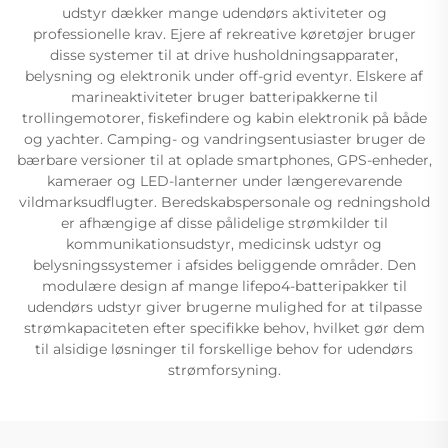
udstyr dækker mange udendørs aktiviteter og
professionelle krav. Ejere af rekreative køretøjer bruger
disse systemer til at drive husholdningsapparater,
belysning og elektronik under off-grid eventyr. Elskere af
marineaktiviteter bruger batteripakkerne til
trollingemotorer, fiskefindere og kabin elektronik på både
og yachter. Camping- og vandringsentusiaster bruger de
bærbare versioner til at oplade smartphones, GPS-enheder,
kameraer og LED-lanterner under længerevarende
vildmarksudflugter. Beredskabspersonale og redningshold
er afhængige af disse pålidelige strømkilder til
kommunikationsudstyr, medicinsk udstyr og
belysningssystemer i afsides beliggende områder. Den
modulære design af mange lifepo4-batteripakker til
udendørs udstyr giver brugerne mulighed for at tilpasse
strømkapaciteten efter specifikke behov, hvilket gør dem
til alsidige løsninger til forskellige behov for udendørs
strømforsyning.