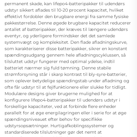
permanent skade, kan lifepo4-batteripakker til udendørs
udstyr sikkert aflades til 10-20 procent kapacitet, hvilket
effektivt fordobler den brugbare energi fra samme fysiske
pakkestørrelse. Denne øgede brugbare kapacitet reducerer
antallet af batteripakker, der kræves til længere udendørs
eventyr, og yderligere formindsker det det samlede
systemvægt og kompleksitet. Den flade afladningskurve,
som karakteriserer disse batteripakker, sikrer en konstant
spændingsudgang gennem hele afladningscyklussen, så
tilsluttet udstyr fungerer med optimal ydelse, indtil
batteriet nærmer sig fuld tømning. Denne stabile
strømforsyning står i skarp kontrast til bly-syre-batterier,
som oplever betydelige spændingstab under afladning og
ofte får udstyr til at fejlfunktionere eller slukke for tidligt.
Modulære designs giver brugerne mulighed for at
konfigurere lifepo4-batteripakker til udendørs udstyr i
forskellige kapaciteter, ved at forbinde flere enheder
parallelt for at øge energilagringen eller i serie for at øge
spændingsniveauet efter behov for specifikke
udstyrsopsætninger. Hurtigafkoblingssystemer og
standardiserede tilslutninger gør det nemt at