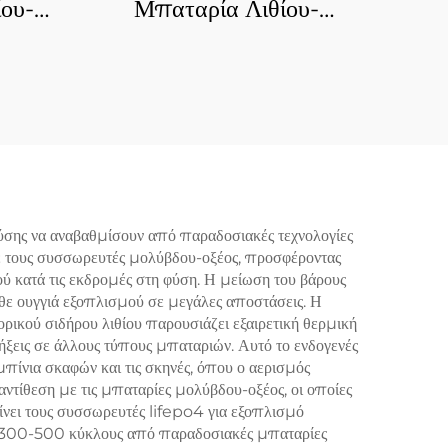
ου-
Μπαταρία Λιθίου-
ρου
Σιδήρου-Φωσφόρου
ριά
Υψηλής Ποιότητας
4 για
Συσσωρευτής LiFePO4
ια Με
για Συστήματα
ατα
Αποθήκευσης Ηλιακής
σης
Ενέργειας, Γκολφ-Κάρ
ς,
ύσης να αναβαθμίσουν από παραδοσιακές τεχνολογίες
ε τους συσσωρευτές μολύβδου-οξέος, προσφέροντας
τητας
ύ κατά τις εκδρομές στη φύση. Η μείωση του βάρους
τρική
κάθε ουγγιά εξοπλισμού σε μεγάλες αποστάσεις. Η
κού σιδήρου λιθίου παρουσιάζει εξαιρετική θερμική
ήξεις σε άλλους τύπους μπαταριών. Αυτό το ενδογενές
μπίνια σκαφών και τις σκηνές, όπου ο αερισμός
 αντίθεση με τις μπαταρίες μολύβδου-οξέος, οι οποίες
ίνει τους συσσωρευτές lifepo4 για εξοπλισμό
ε 300-500 κύκλους από παραδοσιακές μπαταρίες