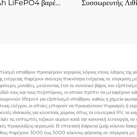
h LiFePO4 βαρέως
Συσσωρευτής Λιθί
, επαναφορτιζόμενη
Σιδήρου-Φωσφό
αρία λιθίου σιδήρου
Προηγμένη Ελαφ
φορικού άλατος για
Μπαταρία LiFePO
τερική εργασία και
Ηλεκτρικά Παιχνίδ
η σε κινητό γραφείο
Κάθισμα, Συστήμ
Ηλεκτρικής Κίνη
Σκαφών, Κάμερε
λισμό υπαίθρου προσφέρουν ισχυρούς λόγους στους λάτρεις της φ
 ενέργειας παρέχουν ανώτερη πυκνότητα ενέργειας σε σύγκριση μ
Συσκευές Κινητικό
ύτερες μονάδες, μειώνοντας έτσι το συνολικό βάρος του εξοπλισμο
και Εξωτερική Ηλεκ
ακίδιό τους και τους πεζοπόρους, οι οποίοι πρέπει να μεταφέρουν 
ωρευτών lifepo4 για εξοπλισμό υπαίθρου, καθώς η χημεία φωσφορι
Παραγωγή
λειας ελέγχου, οι οποίες μπορούν να προκαλέσουν πυρκαγιές ή εκρ
ευτές ιδανικούς για κλειστούς χώρους όπως τα εσωτερικά RV, τα κα
ίφει τις εκπομπές τοξικών αερίων κατά την κανονική λειτουργία, σε
ικές προφυλάξεις αερισμού. Η επεκτατή διάρκεια ζωής κύκλου διακρ
υνήθως παρέχουν 3000 έως 5000 κύκλους φόρτισης σε σύγκριση μ