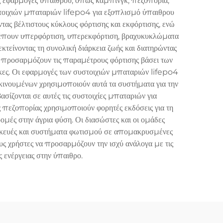
ες εφαρμογές ύπαιθρου, όπως κάμπινγκ, πεζοπορία,
υστοιχιών μπαταριών lifepo4 για εξοπλισμό ύπαιθρου
ς βέλτιστους κύκλους φόρτισης και εκφόρτισης, ενώ
ρέπουν υπερφόρτιση, υπερεκφόρτιση, βραχυκυκλώματα
κτείνοντας τη συνολική διάρκεια ζωής και διατηρώντας
ας προσαρμόζουν τις παραμέτρους φόρτισης βάσει των
θήκες. Οι εφαρμογές των συστοιχιών μπαταριών lifepo4
οκινουμένων χρησιμοποιούν αυτά τα συστήματα για την
ασίζονται σε αυτές τις συστοιχίες μπαταριών για
ς πεζοπορίας χρησιμοποιούν φορητές εκδόσεις για τη
ές στην άγρια φύση. Οι διασώστες και οι ομάδες
 συσκευές και συστήματα φωτισμού σε απομακρυσμένες
ς χρήστες να προσαρμόζουν την ισχύ ανάλογα με τις
ς ενέργειας στην ύπαιθρο.