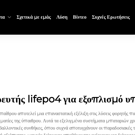
τα
Σχετικά με εμάς
Λύση
Βίντεο
Συχνές Ερωτήσεις
ευτής lifepo4 για εξοπλισμό υ
ίθρου αποτελεί μια επαναστατική εξέλιξη στις λύσεις φορητής παρο
λματίες της ύπαιθρου. Αυτά τα εξελιγμένα συστήματα μπαταριών χ
βαλλοντικές συνθήκες, όπου συχνά αποτυγχάνουν οι παραδοσιακές τ