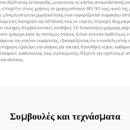
νια αξιόπιστης λειτουργίας, μειώνοντας το κόστος αντικατάστασης κ
ς επιτρέπει στους χρήστες να χρησιμοποιούν 80-90 τοις εκατό της 
αι μόνιμη απώλεια χωρητικότητας όταν εκφορτίζονται παρακάτω από
σωρευτές διατηρούν την απόδοσή τους σε ευρείες περιοχές θερμοκρ
 σκληρές περιβαλλοντικές συνθήκες. Οι δυνατότητες γρήγορης φόρ
σουν γρήγορα κατά τις σύντομες στάσεις ή όταν γίνονται διαθέσιμες
διάρκεια του κύκλου εκφόρτισης, εξασφαλίζοντας ότι ο συνδεδεμένος
υντήρηση εξαλείφει την ανάγκη για τακτική προσθήκη νερού, καθαρι
παταριών, καθιστώντας τους συσσωρευτές lifepo4 για εξοπλισμό υ
ναι αδύνατη.
Συμβουλές και τεχνάσματα