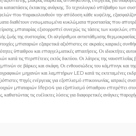
 αξιόπιστης, μακράς διάρκειας αποθήκευσης ενέργειας για διάφορ
 και καταστάσεις έκτακτης ανάγκης. Το τεχνολογικό υπόβαθρο των σ
ελών που παρακολουθούν την απόδοση κάθε κυψέλης, εξασφαλίζοντα
τήματα διαθέτουν ενσωματωμένα κυκλώματα προστασίας που αποτ
είρισης μπαταρίας εξισορροπεί συνεχώς τις τάσεις των κυψελών, επε
ικής ζωής της συστοιχίας. Οι αλγόριθμοι αντιστάθμισης θερμοκρασί
τοιχίες μπαταριών εξαιρετικά αξιόπιστες σε ακραίες καιρικές συν
ητες ύπαιθρου και επαγγελματικές απαιτήσεις. Οι ιδιοκτήτες αυτ
 κατά τις περιπέτειες εκτός δικτύου. Οι λάτρεις της ναυσιπλοΐας β
αμπινών σε βάρκες και σκάφη. Οι ενθουσιώδεις του κάμπινγκ και τη
γραφικών μηχανών και λαμπτήρων LED κατά τις εκτεταμένες εκδρομ
αξιόπιστες πηγές ενέργειας για εξοπλισμό επικοινωνίας, ιατρικές
ιχιών μπαταριών lifepo4 για εξοπλισμό ύπαιθρου επιτρέπει στου
, καθιστώντας τις ευέλικτες λύσεις για διαφορετικές ανάγκες παροχή