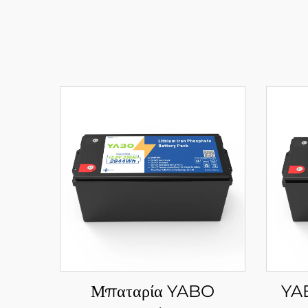
Μπαταρία YABO
YA