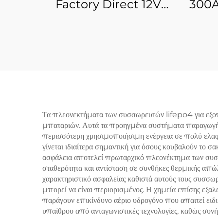
Factory Direct 12V
300A
230Ah LiFePO4
τύπου
Υψηλής Απόδοσης
μπατ
Μπαταρία Λιθίου-
φωσ
Φωσφορικού Σιδήρου για
εξω
Τηλεπικοινωνιακό και
χρήσ
Βιομηχανικό Εξοπλισμό
Τα πλεονεκτήματα των συσσωρευτών lifepo4 για εξοπ
μπαταριών. Αυτά τα προηγμένα συστήματα παραγωγής
περισσότερη χρησιμοποιήσιμη ενέργεια σε πολύ ελαφρ
γίνεται ιδιαίτερα σημαντική για όσους κουβαλούν το σ
ασφάλεια αποτελεί πρωταρχικό πλεονέκτημα των συσσ
σταθερότητα και αντίσταση σε συνθήκες θερμικής απώ
χαρακτηριστικό ασφαλείας καθιστά αυτούς τους συσσωρ
μπορεί να είναι περιορισμένος. Η χημεία επίσης εξαλε
παράγουν επικίνδυνο αέριο υδρογόνο που απαιτεί ειδ
υπαίθρου από ανταγωνιστικές τεχνολογίες, καθώς σ