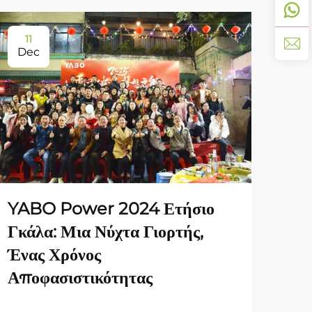
11
11
Dec
De
YABO Power 2024 Ετήσιο
Ενί
Γκάλα: Μια Νύχτα Γιορτής,
Κιν
Ένας Χρόνος
τη 
Αποφασιστικότητας
Ιό