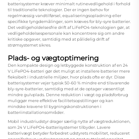
batterisystemer kræver minimalt rutinevedligehold i forhold
til traditionelle teknologier. Der er ingen behov for
regelmæssig vandtilførsel, equaliseringsopladning eller
specifikke tyngdemålinger, som kræves for bly-syre batterier.
Det vedligeholdelsesfrie drift af LiFePO4-teknologien gør, at
vedligeholdelsespersonale kan koncentrere sig om andre
kritiske opgaver, samtidig med at pålidelig drift af
strømsystemet sikres.
Plads- og vægtoptimering
Den kompakte design og letbyggede konstruktion af en 24
V LiFePO4-batteri gør det muligt at installere batterier mere
fleksibelt i industrielle miljøer, hvor plads ofte er dyr. Disse
batterisystemer vejer typisk 50-60 % mindre end tilsvarende
bly-syre-batterier, samtidig med at de optager væsentligt
mindre gulvplads. Denne reduktion i vægt og pladsforbrug
muliggør mere effektive facilitetsopstillinger og kan
mindske kravene til bygningskonstruktionen i
batteriinstallationsområder.
Mobil industriudstyr drager særlig nytte af vægtreduktionen,
som 24 V LiFePO4-batterisystemer tilbyder. Lavere
batterivægt betyder forbedret udstyrets mobilitet, reduceret
energiforbrug under transport og øget nyttelastkapacitet.