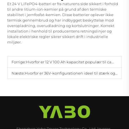
Et 24 V LiFePO4-batteri er fra naturens side sikkert i forhold
til andre litium-ion-kemier på grund af den termiske
stabilitet i jernfosfat-kemien. Disse batterier oplever ikke
termisk gennembrud og har indbygget beskyttelse mod
overopladning, overudladning og kortslutninger. Korrekt
installation i henhold til producentens retningslinjer og
lokale elektriske regler sikrer sikkert drift i industrielle
miljøer.
Forrige:
Hvorfor er 12 V 100 Ah kapacitet populær til campingvogne, solcelleanlæg og reservestrømsystemer?
Næste:
Hvorfor er 36V-konfigurationen ideel til stærk og stabil strømoutput?
Shenzhen Yabo Power Technology Co., Ltd. leverer