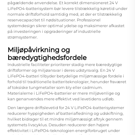
pågældende anvendelse. Et korrekt dimensioneret 24 V
LiFePO4-batterisystem bør levere tilstrækkelig køretid under
normale driftsforhold samtidig med, at der er tilstrækkelig
reservecapacitet til nødsituationer. Professionel
systemdesign sikrer optimal ydelse og maksimerer afkastet
på investeringen i opgraderinger af industrielle
strømsystemer.
Miljøpåvirkning og
bæredygtighedsfordele
Industrielle faciliteter prioriterer stadig mere bæredygtige
driftsformer og miljøansvar i deres udstyrsvalg. En 24 V
LiFePO4-batteri tilbyder betydelige miljømæssige fordele i
forhold til traditionelle batteriteknologier, herunder fraværet
af toksiske tungmetaller som bly eller cadmium.
Materialerne i LiFePO4-batterier er mere miljøvenlige og
kan genanvendes mere effektivt ved levetidens udløb.
Den længere driftslevetid for 24 V LiFePO4-batterisystemer
reducerer hyppigheden af batteriafledning og udskiftning,
hvilket bidrager til et mindre miljømæssigt aftryk gennem
systemets livscyklus. Desuden reducerer den højere
effektivitet i LiFePO4-teknologien energiforbruget under