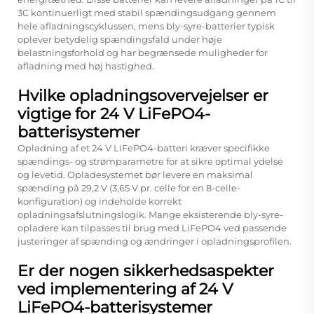
3C kontinuerligt med stabil spændingsudgang gennem
hele afladningscyklussen, mens bly-syre-batterier typisk
oplever betydelig spændingsfald under høje
belastningsforhold og har begrænsede muligheder for
afladning med høj hastighed.
Hvilke opladningsovervejelser er
vigtige for 24 V LiFePO4-
batterisystemer
Opladning af et 24 V LiFePO4-batteri kræver specifikke
spændings- og strømparametre for at sikre optimal ydelse
og levetid. Opladesystemet bør levere en maksimal
spænding på 29,2 V (3,65 V pr. celle for en 8-celle-
konfiguration) og indeholde korrekt
opladningsafslutningslogik. Mange eksisterende bly-syre-
opladere kan tilpasses til brug med LiFePO4 ved passende
justeringer af spænding og ændringer i opladningsprofilen.
Er der nogen sikkerhedsaspekter
ved implementering af 24 V
LiFePO4-batterisystemer