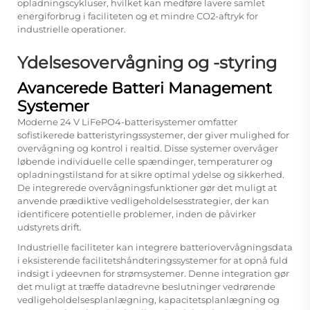
opladningscykluser, hvilket kan medføre lavere samlet
energiforbrug i faciliteten og et mindre CO2-aftryk for
industrielle operationer.
Ydelsesovervågning og -styring
Avancerede Batteri Management
Systemer
Moderne 24 V LiFePO4-batterisystemer omfatter
sofistikerede batteristyringssystemer, der giver mulighed for
overvågning og kontrol i realtid. Disse systemer overvåger
løbende individuelle celle spændinger, temperaturer og
opladningstilstand for at sikre optimal ydelse og sikkerhed.
De integrerede overvågningsfunktioner gør det muligt at
anvende prædiktive vedligeholdelsesstrategier, der kan
identificere potentielle problemer, inden de påvirker
udstyrets drift.
Industrielle faciliteter kan integrere batteriovervågningsdata
i eksisterende facilitetshåndteringssystemer for at opnå fuld
indsigt i ydeevnen for strømsystemer. Denne integration gør
det muligt at træffe datadrevne beslutninger vedrørende
vedligeholdelsesplanlægning, kapacitetsplanlægning og