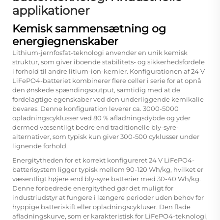
applikationer
Kemisk sammensætning og
energiegnenskaber
Lithium-jernfosfat-teknologi anvender en unik kemisk
struktur, som giver iboende stabilitets- og sikkerhedsfordele
i forhold til andre litium-ion-kemier. Konfigurationen af 24 V
LiFePO4-batteriet kombinerer flere celler i serie for at opnå
den ønskede spændingsoutput, samtidig med at de
fordelagtige egenskaber ved den underliggende kemikalie
bevares. Denne konfiguration leverer ca. 3000-5000
opladningscyklusser ved 80 % afladningsdybde og yder
dermed væsentligt bedre end traditionelle bly-syre-
alternativer, som typisk kun giver 300-500 cyklusser under
lignende forhold.
Energitytheden for et korrekt konfigureret 24 V LiFePO4-
batterisystem ligger typisk mellem 90-120 Wh/kg, hvilket er
væsentligt højere end bly-syre batterier med 30-40 Wh/kg.
Denne forbedrede energitythed gør det muligt for
industriudstyr at fungere i længere perioder uden behov for
hyppige batteriskift eller opladningscykluser. Den flade
afladningskurve, som er karakteristisk for LiFePO4-teknologi,