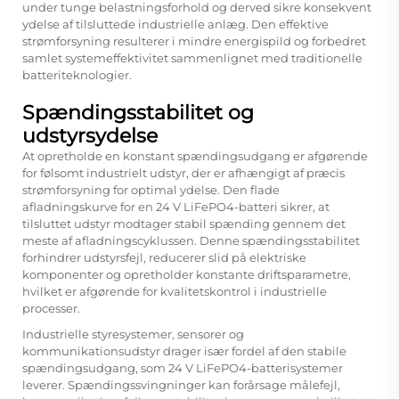
under tunge belastningsforhold og derved sikre konsekvent
ydelse af tilsluttede industrielle anlæg. Den effektive
strømforsyning resulterer i mindre energispild og forbedret
samlet systemeffektivitet sammenlignet med traditionelle
batteriteknologier.
Spændingsstabilitet og
udstyrsydelse
At opretholde en konstant spændingsudgang er afgørende
for følsomt industrielt udstyr, der er afhængigt af præcis
strømforsyning for optimal ydelse. Den flade
afladningskurve for en 24 V LiFePO4-batteri sikrer, at
tilsluttet udstyr modtager stabil spænding gennem det
meste af afladningscyklussen. Denne spændingsstabilitet
forhindrer udstyrsfejl, reducerer slid på elektriske
komponenter og opretholder konstante driftsparametre,
hvilket er afgørende for kvalitetskontrol i industrielle
processer.
Industrielle styresystemer, sensorer og
kommunikationsudstyr drager især fordel af den stabile
spændingsudgang, som 24 V LiFePO4-batterisystemer
leverer. Spændingssvingninger kan forårsage målefejl,