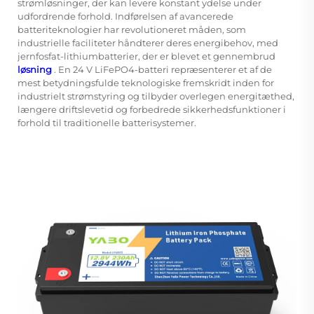
strømløsninger, der kan levere konstant ydelse under
udfordrende forhold. Indførelsen af avancerede
batteriteknologier har revolutioneret måden, som
industrielle faciliteter håndterer deres energibehov, med
jernfosfat-lithiumbatterier, der er blevet et gennembrud
løsning
. En 24 V LiFePO4-batteri repræsenterer et af de
mest betydningsfulde teknologiske fremskridt inden for
industrielt strømstyring og tilbyder overlegen energitæthed,
længere driftslevetid og forbedrede sikkerhedsfunktioner i
forhold til traditionelle batterisystemer.