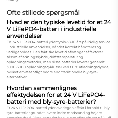
Ofte stillede spørgsmål
Hvad er den typiske levetid for et 24
V LiFePO4-batteri i industrielle
anvendelser
En 24 V LiFePO4-batteri yder typisk 8-10 års pålidelig service
i industrielle anvendelser, når det korrekt håndteres og
vedligeholdes. Den faktiske levetid afhænger af faktorer
såsom afladningsdybde, driftstemperatur og
opladningsmetoder, men disse batterier leverer generelt
3000-5000 opladningscyklusser ved 80 % afladningsdybde,
hvilket er væsentligt bedre end traditionelle bly-syre-
alternativer.
Hvordan sammenlignes
effektydelsen for et 24 V LiFePO4-
batteri med bly-syre-batterier?
Et 24 V LiFePO4-batteri yder overlegen effekt i forhold til bly-
syre-batterier grundet lavere indre modstand og højere
energitæthed. Disse batterier kan levere afladninger på 1C til