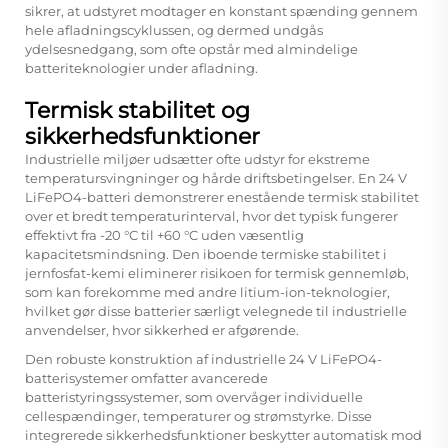
sikrer, at udstyret modtager en konstant spænding gennem
hele afladningscyklussen, og dermed undgås
ydelsesnedgang, som ofte opstår med almindelige
batteriteknologier under afladning.
Termisk stabilitet og
sikkerhedsfunktioner
Industrielle miljøer udsætter ofte udstyr for ekstreme
temperatursvingninger og hårde driftsbetingelser. En 24 V
LiFePO4-batteri demonstrerer enestående termisk stabilitet
over et bredt temperaturinterval, hvor det typisk fungerer
effektivt fra -20 °C til +60 °C uden væsentlig
kapacitetsmindsning. Den iboende termiske stabilitet i
jernfosfat-kemi eliminerer risikoen for termisk gennemløb,
som kan forekomme med andre litium-ion-teknologier,
hvilket gør disse batterier særligt velegnede til industrielle
anvendelser, hvor sikkerhed er afgørende.
Den robuste konstruktion af industrielle 24 V LiFePO4-
batterisystemer omfatter avancerede
batteristyringssystemer, som overvåger individuelle
cellespændinger, temperaturer og strømstyrke. Disse
integrerede sikkerhedsfunktioner beskytter automatisk mod