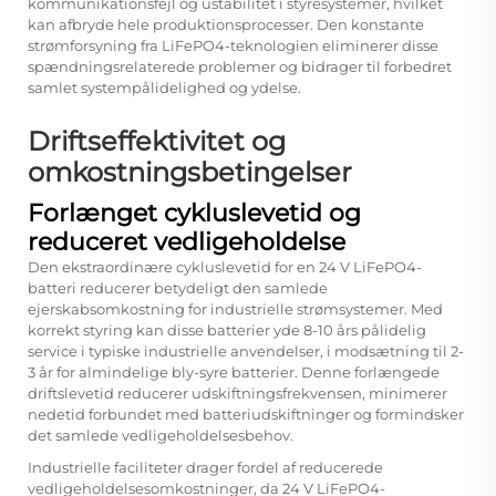
kommunikationsfejl og ustabilitet i styresystemer, hvilket
kan afbryde hele produktionsprocesser. Den konstante
strømforsyning fra LiFePO4-teknologien eliminerer disse
spændningsrelaterede problemer og bidrager til forbedret
samlet systempålidelighed og ydelse.
Driftseffektivitet og
omkostningsbetingelser
Forlænget cykluslevetid og
reduceret vedligeholdelse
Den ekstraordinære cykluslevetid for en 24 V LiFePO4-
batteri reducerer betydeligt den samlede
ejerskabsomkostning for industrielle strømsystemer. Med
korrekt styring kan disse batterier yde 8-10 års pålidelig
service i typiske industrielle anvendelser, i modsætning til 2-
3 år for almindelige bly-syre batterier. Denne forlængede
driftslevetid reducerer udskiftningsfrekvensen, minimerer
nedetid forbundet med batteriudskiftninger og formindsker
det samlede vedligeholdelsesbehov.
Industrielle faciliteter drager fordel af reducerede
vedligeholdelsesomkostninger, da 24 V LiFePO4-