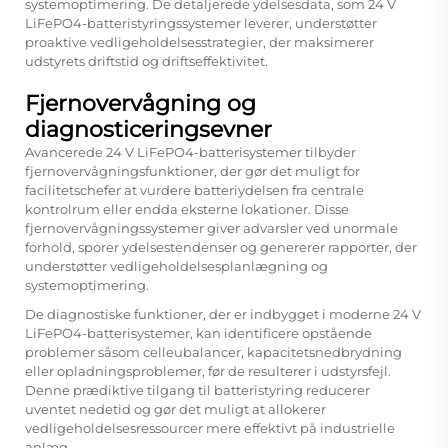
systemoptimering. De detaljerede ydelsesdata, som 24 V
LiFePO4-batteristyringssystemer leverer, understøtter
proaktive vedligeholdelsesstrategier, der maksimerer
udstyrets driftstid og driftseffektivitet.
Fjernovervågning og
diagnosticeringsevner
Avancerede 24 V LiFePO4-batterisystemer tilbyder
fjernovervågningsfunktioner, der gør det muligt for
facilitetschefer at vurdere batteriydelsen fra centrale
kontrolrum eller endda eksterne lokationer. Disse
fjernovervågningssystemer giver advarsler ved unormale
forhold, sporer ydelsestendenser og genererer rapporter, der
understøtter vedligeholdelsesplanlægning og
systemoptimering.
De diagnostiske funktioner, der er indbygget i moderne 24 V
LiFePO4-batterisystemer, kan identificere opstående
problemer såsom celleubalancer, kapacitetsnedbrydning
eller opladningsproblemer, før de resulterer i udstyrsfejl.
Denne prædiktive tilgang til batteristyring reducerer
uventet nedetid og gør det muligt at allokerer
vedligeholdelsesressourcer mere effektivt på industrielle
anlæg.