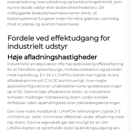
overopladning, overudladning og kortslutningsforhold, som
kunne skade udstyr eller skabe sikkerhedsrisici. De
indbyggede beskyttelsesmekanismer sikrer, at
batterisystemet fungerer inden for sikre grænser, samtidig
med at ydelse og levetid maksimeres.
Fordele ved effektudgang for
industrielt udstyr
Høje afladningshastigheder
Industrielle anlæg kræver ofte høj øjeblikkelig effektaflejring
for at håndtere opstartssurge, motoracceleration og perioder
med topforbrug. En 24 V LiFePO4-batteri kan typisk levere
afladestrømme på 1C til 3C kontinuerligt, hvor nogle
specialkonfigurationer understøtter korte spidsbelastninger
op til 5C. Denne høje afladesevne sikrer, at industrielle
enheder modtager tilstrækkelig strøm under kritiske
driftsfaser uden spændingstab eller ydelsesbegrænsninger.
Den lave indre modstand i LiFePO4-teknologien, typisk 2-3
milliohm pr. celle, minimerer effekttab under afladning med
høj strøm. Denne egenskab gør det muligt for en
24V
LifePo4 batteri
at opretholde stabil spændingsudgang selv