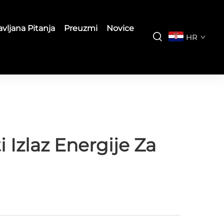
vljana Pitanja
Preuzmi
Novice
HR
 Izlaz Energije Za