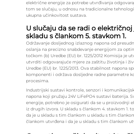
električne energije za potrebe utvrđivanja odgovaraj
tom se slučaju, u odnosu na tradicionalne tehnologij
ukupna učinkovitost sustava.
U slučaju da se radi o električnoj
skladu s člankom 5. stavkom 1.
Održavanje dosljednog izlaznog napona od presudne 
oslanja na precizno snabdevanje energijom za opti
točkom (b) Uredbe (EU) br. 1225/2012 Komisija je utv
utvrditi odgovarajuće mjere za zaštitu životinja i ž
Uredbe (EU) br. 1225/2013. Ova stabilnost napona s
komponenti i održava dosljedne radne parametre koji
procesima.
Industrijski sustavi kontrole, senzori i komunikaci
napona koji pružaju 24V LiFePO4 sustavi baterija. Sv
energije, potrebno je osigurati da se u proizvodnji e
iz drugih izvora. U skladu s člankom 4. stavkom 1. t
da je u skladu s tim člankom u skladu s tim člankom
člankom utvrđena i da je u skladu s tim člankom utv