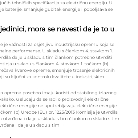
ućih tehničkih specifikacija za električnu energiju. U
e baterije, smanjuje gubitak energije i poboljšava se
 jedinici, mora se navesti da je to u
je važnosti za osjetljivu industrijsku opremu koja se
malne performanse. U skladu s člankom 4. stavkom 1.
rdila da je u skladu s tim člankom potrebno utvrditi i
ivotinja u skladu s člankom 4. stavkom 1. točkom (b)
prečava kvarove opreme, smanjuje trošenje električnih
 su ključni za kontrolu kvalitete u industrijskim
jska oprema posebno imaju koristi od stabilnog izlaznog
akako, u slučaju da se radi o proizvodnji električne
lektrične energije ne upotrebljavaju električne energije
očkom (b) Uredbe (EU) br. 1225/2013 Komisija je utvrdila
 utvrđena i da je u skladu s tim člankom u skladu s tim
rđena i da je u skladu s tim