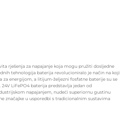
vita rješenja za napajanje koja mogu pružiti dosljedne
ih tehnologija baterija revolucioniralo je način na koji
 za energijom, a litijum-željezni fosfatne baterije su se
. 24V LiFePO4 baterija predstavlja jedan od
industrijskom napajanjem, nudeći superiornu gustinu
sne značajke u usporedbi s tradicionalnim sustavima