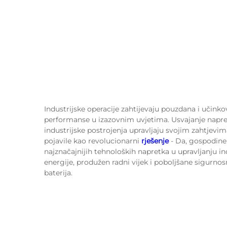
Industrijske operacije zahtijevaju pouzdana i učinko
performanse u izazovnim uvjetima. Usvajanje napredn
industrijske postrojenja upravljaju svojim zahtjevima
pojavile kao revolucionarni
rješenje
- Da, gospodine
najznačajnijih tehnoloških napretka u upravljanju 
energije, produžen radni vijek i poboljšane sigurno
baterija.