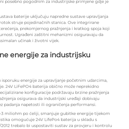
e čini posebno pogodnim za industrijske primjene gdje je
ustava baterije uključuju napredne sustave upravljanja
otok struje pojedinačnih stanica. Ove integrirane
rećenja, prekomjernog pražnjenja i kratkog spoja koji
igurnost. Ugrađeni zaštitni mehanizmi osiguravaju da
imalan učinak i životni vijek.
ne energije za industrijsku
u isporuku energije za upravljanje početnim udarcima,
je. 24V LiFePO4 baterija obično može neprekidno
ecijalizirane konfiguracije podržavaju brzine pražnjenja
žnjenja osigurava da industrijski uređaji dobivaju
z padanja napetosti ili ograničenja performansi.
-3 miliohm po ćeliji, smanjuje gubitke energije tijekom
ristika omogućuje
24V LifePo4 baterija
u skladu s
/2012 trebalo bi uspostaviti sustav za provjeru i kontrolu