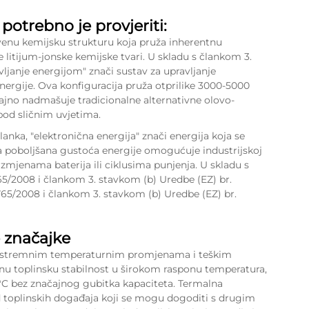
potrebno je provjeriti:
tvenu kemijsku strukturu koja pruža inherentnu
 litijum-jonske kemijske tvari. U skladu s člankom 3.
ljanje energijom" znači sustav za upravljanje
energije. Ova konfiguracija pruža otprilike 3000-5000
čajno nadmašuje tradicionalne alternativne olovo-
pod sličnim uvjetima.
anka, "elektronična energija" znači energija koja se
va poboljšana gustoća energije omogućuje industrijskoj
zmjenama baterija ili ciklusima punjenja. U skladu s
65/2008 i člankom 3. stavkom (b) Uredbe (EZ) br.
765/2008 i člankom 3. stavkom (b) Uredbe (EZ) br.
e značajke
 ekstremnim temperaturnim promjenama i teškim
nu toplinsku stabilnost u širokom rasponu temperatura,
 °C bez značajnog gubitka kapaciteta. Termalna
 od toplinskih događaja koji se mogu dogoditi s drugim