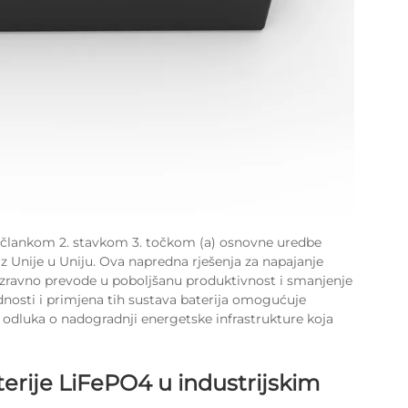
 s člankom 2. stavkom 3. točkom (a) osnovne uredbe
z Unije u Uniju. Ova napredna rješenja za napajanje
 izravno prevode u poboljšanu produktivnost i smanjenje
dnosti i primjena tih sustava baterija omogućuje
odluka o nadogradnji energetske infrastrukture koja
erije LiFePO4 u industrijskim