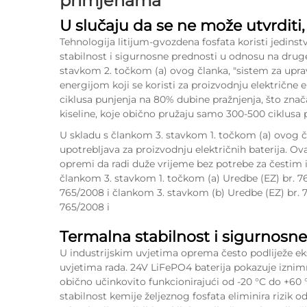
primjenama
U slučaju da se ne može utvrditi, 
Tehnologija litijum-gvozdena fosfata koristi jedins
stabilnost i sigurnosne prednosti u odnosu na druge
stavkom 2. točkom (a) ovog članka, "sistem za uprav
energijom koji se koristi za proizvodnju električne 
ciklusa punjenja na 80% dubine pražnjenja, što zna
kiseline, koje obično pružaju samo 300-500 ciklusa 
U skladu s člankom 3. stavkom 1. točkom (a) ovog čl
upotrebljava za proizvodnju električnih baterija. O
opremi da radi duže vrijeme bez potrebe za čestim i
člankom 3. stavkom 1. točkom (a) Uredbe (EZ) br. 7
765/2008 i člankom 3. stavkom (b) Uredbe (EZ) br. 
765/2008 i
Termalna stabilnost i sigurnosn
U industrijskim uvjetima oprema često podliježe
uvjetima rada. 24V LiFePO4 baterija pokazuje iznim
obično učinkovito funkcionirajući od -20 °C do +60
stabilnost kemije željeznog fosfata eliminira rizik