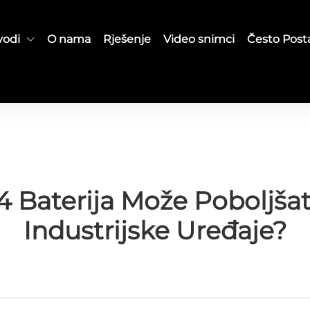
vodi
O nama
Rješenje
Video snimci
Često Posta
Baterija Može Poboljšati
Industrijske Uređaje?