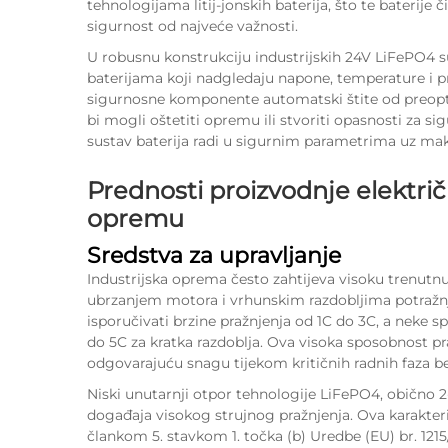
tehnologijama litij-jonskih baterija, što te baterij
sigurnost od najveće važnosti.
U robusnu konstrukciju industrijskih 24V LiFePO4 s
baterijama koji nadgledaju napone, temperature i pr
sigurnosne komponente automatski štite od preopte
bi mogli oštetiti opremu ili stvoriti opasnosti za s
sustav baterija radi u sigurnim parametrima uz maks
Prednosti proizvodnje električ
opremu
Sredstva za upravljanje
Industrijska oprema često zahtijeva visoku trenutn
ubrzanjem motora i vrhunskim razdobljima potražn
isporučivati brzine pražnjenja od 1C do 3C, a neke sp
do 5C za kratka razdoblja. Ova visoka sposobnost pra
odgovarajuću snagu tijekom kritičnih radnih faza be
Niski unutarnji otpor tehnologije LiFePO4, obično 2
događaja visokog strujnog pražnjenja. Ova karakte
člankom 5. stavkom 1. točka (b) Uredbe (EU) br. 1215