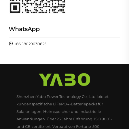
WhatsApp
+86-18029030625
Shenzhen Yabo Power Technology Co., Ltd. bietet
kundenspezifische LiFePO4-Batteriepacks für
Solaranlagen, Heimspeicher und industrielle
Anwendungen. Über 25 Jahre Erfahrung, ISO 9001-
und CE-zertifiziert. Vertraut von Fortune-500-