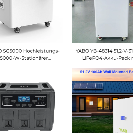
 SG5000 Hochleistungs-
YABO YB-48314 51,2-V-3
5000-W-Stationärer
LiFePO4-Akku-Pack 
Stromspeicher mit
großer Kapazität und l
Solargenerator –
Lebensdauer für
hnellladung für Heim-
Solarspeichersyste
tromversorgung und Off-
Grid-Anwendungen