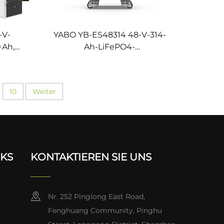
-V-
YABO YB-ES48314 48-V-314-
 Ah,
Ah-LiFePO4-
Energiespeicherbatterie, alles
-Akku
in einem, für
d-
netzunabhängige
10
Weiter
Solaranlagen, Haushalts-
ng
Notstromversorgung
NKS
KONTAKTIEREN SIE UNS
Nr. 252 Pinglong East Road,
Fenghuang Community, Pinghu