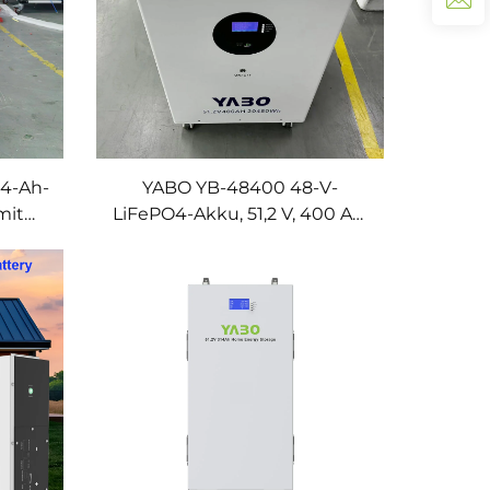
14-Ah-
YABO YB-48400 48-V-
mit
LiFePO4-Akku, 51,2 V, 400 Ah,
anger
netzunabhängiges
Heimspeichersystem für den
me
Hausgebrauch