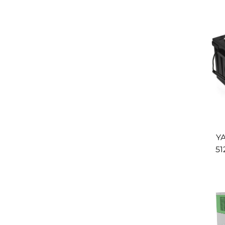
I
Y
51
Li
Energ
G