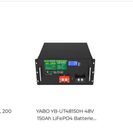
, 200
YABO YB-UT48150H 48V
150Ah LiFePO4 Batterie
on mit
wiederaufladbar,
rackmontierte LiFePO4