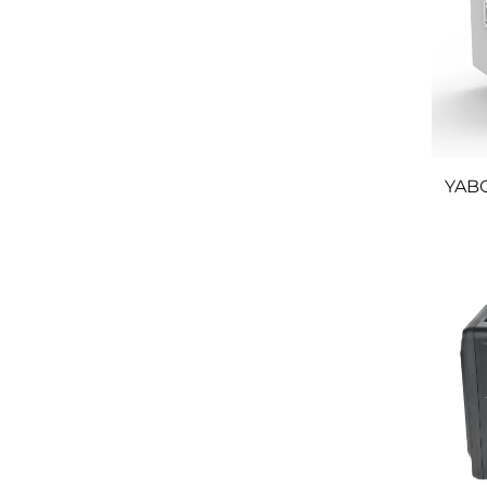
YABO
Sc
Nots