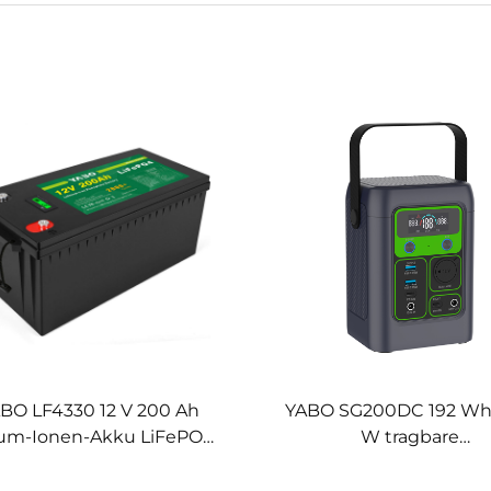
BO LF4330 12 V 200 Ah
YABO SG200DC 192 Wh
ium-Ionen-Akku LiFePO4-
W tragbare
 mit langer Lebensdauer,
Stromversorgungsstati
ederaufladbar, Lithium-
LiFePO4-Akku,