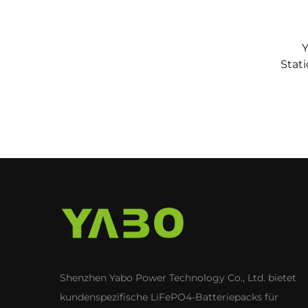
Stat
d
LiF
Shenzhen Yabo Power Technology Co., Ltd. bietet
kundenspezifische LiFePO4-Batteriepacks für