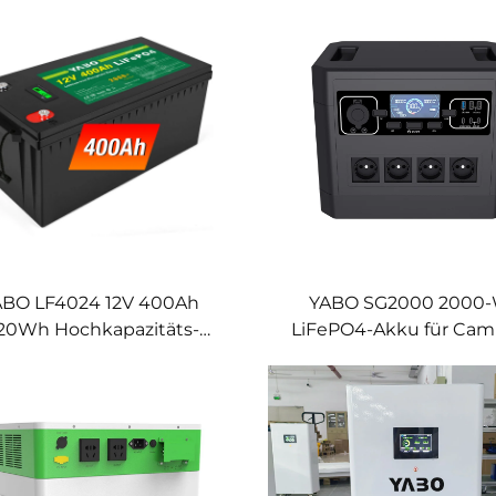
onen-Speichersysteme
Schnellladefunktio
Notstromversorgu
ABO LF4024 12V 400Ah
YABO SG2000 2000
20Wh Hochkapazitäts-
LiFePO4-Akku für Cam
FePO4-Batterie Lithium-
und Outdoor – tragb
iespeicher für Solar-, Off-
Stromversorgungsstati
rid-, Wohnmobil- und
Ladefunktion für Solarp
Marineanwendungen
Solarstromgenerat