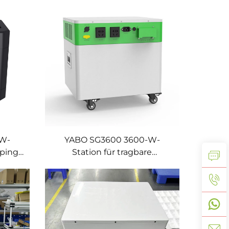
n,
Lithium-Ionen-Batterie für
ng
den Heimgebrauch
-W-
YABO SG3600 3600-W-
ping
Station für tragbare
are
Stromversorgung
on mit
anels,
or