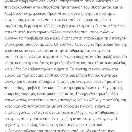
φιλικών εφαρμογών στο κινητό, επιτρέποντας στους ιδιοκτήτες να
παρακολουθούν από απόσταση την απόδοση του συστήματος και να
λαμβάνουν ενημερώσεις προληπτικής συντήρησης. Το σύστημα
διαχείρισης μπαταριών προστατεύει από υπερφόρτιση, βαθιά
εκφόρτιση, θερμική αστάθεια και βραχυκυκλώματα μέσω πολλαπλών
επικαλυπτόμενων πρωτοκόλλων ασφαλείας που απομονώνουν
αμέσως τα προβληματικά κελιά, διατηρώντας παράλληλα τη λειτουργία
ολόκληρου του συστήματος. Οι έξυπνες λειτουργίες προτεραιοποίησης
φορτίου κατανέμουν αυτόματα την αποθηκευμένη ενέργεια σε
απαραίτητα κυκλώματα κατά τη διάρκεια διακοπών, εξασφαλίζοντας ότι
κρίσιμα συστήματα όπως ιατρικός εξοπλισμός, συστήματα ασφαλείας
και ψύξης θα λάβουν πρώτα ενέργεια. Το σύστημα ενσωματώνεται
ομαλά με πλατφόρμες έξυπνου σπιτιού, επιτρέποντας φωνητικό
έλεγχο και αυτοματοποιημένη διαχείριση ενέργειας βάσει προτύπων
παρουσίας, προβλέψεων καιρού και προγραμμάτων τιμολόγησης της
εταιρείας παροχής ηλεκτρικού ρεύματος. Προηγμένα πρωτόκολλα
επικοινωνίας επιτρέπουν στις μπαταρίες λιθίου 48 V για αναβάθμιση
κατοικίας να συντονίζονται με αντιστροφείς ηλιακής ενέργειας,
δημιουργώντας βέλτιστες στρατηγικές συλλογής και αποθήκευσης
ενέργειας που μεγιστοποιούν τη χρήση ανανεώσιμης ενέργειας. Η
τεχνολογία περιλαμβάνει ενσωματωμένα χαρακτηριστικά
κυβερνοασφάλειας που προστατεύουν από μη εξουσιοδοτημένη