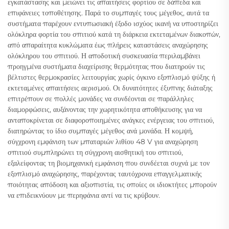
εγκατάστασης και μειώνει τις απαιτήσεις φορτίου σε δάπεδα και
επιφάνειες τοποθέτησης. Παρά το συμπαγές τους μέγεθος, αυτά τα
συστήματα παρέχουν εντυπωσιακή έξοδο ισχύος ικανή να υποστηρίζει
ολόκληρα φορτία του σπιτιού κατά τη διάρκεια εκτεταμένων διακοπών,
από απαραίτητα κυκλώματα έως πλήρεις καταστάσεις αναχώρησης
ολόκληρου του σπιτιού. Η αποδοτική συσκευασία περιλαμβάνει
προηγμένα συστήματα διαχείρισης θερμότητας που διατηρούν τις
βέλτιστες θερμοκρασίες λειτουργίας χωρίς όγκινο εξοπλισμό ψύξης ή
εκτεταμένες απαιτήσεις αερισμού. Οι δυνατότητες έξυπνης διάταξης
επιτρέπουν σε πολλές μονάδες να συνδέονται σε παράλληλες
διαμορφώσεις, αυξάνοντας την χωρητικότητα αποθήκευσης για να
ανταποκρίνεται σε διαφοροποιημένες ανάγκες ενέργειας του σπιτιού,
διατηρώντας το ίδιο συμπαγές μέγεθος ανά μονάδα. Η κομψή,
σύγχρονη εμφάνιση των μπαταριών λιθίου 48 V για αναχώρηση
σπιτιού συμπληρώνει τη σύγχρονη αισθητική του σπιτιού,
εξαλείφοντας τη βιομηχανική εμφάνιση που συνδέεται συχνά με τον
εξοπλισμό αναχώρησης, παρέχοντας ταυτόχρονα επαγγελματικής
ποιότητας απόδοση και αξιοπιστία, τις οποίες οι ιδιοκτήτες μπορούν
να επιδεικνύουν με περηφάνια αντί να τις κρύβουν.