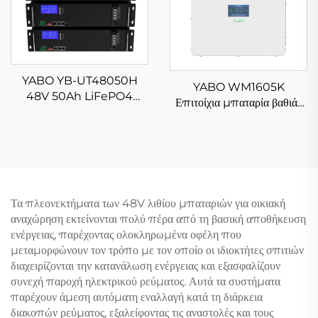
YABO YB-UT48050H
YABO WM1605K
48V 50Ah LiFePO4
Επιτοίχια μπαταρία βαθιάς
Μπαταρία Ανεξάρτητης
εκφόρτισης 48V 100Ah
Λειτουργίας Τοποθετούμενη
LiFePO4, 5Kw 10Kw,
σε Ράφι 48V 2,5kwh
αποθήκευση ενέργειας από
Σύστημα Ενέργειας Λιθίου
ηλιακή ενέργεια
LiFePO4 για Οικιακή
Χρήση
Τα πλεονεκτήματα των 48V λιθίου μπαταριών για οικιακή
αναχώρηση εκτείνονται πολύ πέρα ​​από τη βασική αποθήκευση
ενέργειας, παρέχοντας ολοκληρωμένα οφέλη που
μεταμορφώνουν τον τρόπο με τον οποίο οι ιδιοκτήτες σπιτιών
διαχειρίζονται την κατανάλωση ενέργειας και εξασφαλίζουν
συνεχή παροχή ηλεκτρικού ρεύματος. Αυτά τα συστήματα
παρέχουν άμεση αυτόματη εναλλαγή κατά τη διάρκεια
διακοπών ρεύματος, εξαλείφοντας τις αναστολές και τους