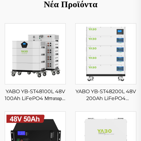
Νέα Προϊόντα
YABO YB-ST48100L 48V
YABO YB-ST48200L 48V
100Ah LiFePO4 Μπαταρία
200Ah LiFePO4
5kwh 10kwh 15kwh
Μπαταρία Εκτός Δικτύου
20kwh Σύστημα Οικιακής
Επισωρεύσιμη Μπαταρία
Ενέργειας Επισωρεύσιμη
Λιθίου 10kwh 20Kwh
Λιθίου Με Οθόνη LED
30Kwh Σύστημα Ηλιακής
Ενέργειας