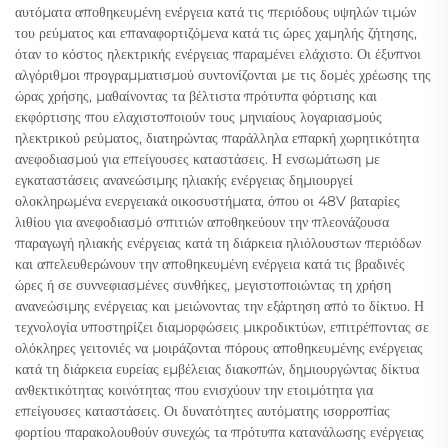
αυτόματα αποθηκευμένη ενέργεια κατά τις περιόδους υψηλών τιμών
του ρεύματος και επαναφορτιζόμενα κατά τις ώρες χαμηλής ζήτησης,
όταν το κόστος ηλεκτρικής ενέργειας παραμένει ελάχιστο. Οι έξυπνοι
αλγόριθμοι προγραμματισμού συντονίζονται με τις δομές χρέωσης της
ώρας χρήσης, μαθαίνοντας τα βέλτιστα πρότυπα φόρτισης και
εκφόρτισης που ελαχιστοποιούν τους μηνιαίους λογαριασμούς
ηλεκτρικού ρεύματος, διατηρώντας παράλληλα επαρκή χωρητικότητα
ανεφοδιασμού για επείγουσες καταστάσεις. Η ενσωμάτωση με
εγκαταστάσεις ανανεώσιμης ηλιακής ενέργειας δημιουργεί
ολοκληρωμένα ενεργειακά οικοσυστήματα, όπου οι 48V βαταρίες
λιθίου για ανεφοδιασμό σπιτιών αποθηκεύουν την πλεονάζουσα
παραγωγή ηλιακής ενέργειας κατά τη διάρκεια ηλιόλουστων περιόδων
και απελευθερώνουν την αποθηκευμένη ενέργεια κατά τις βραδινές
ώρες ή σε συννεφιασμένες συνθήκες, μεγιστοποιώντας τη χρήση
ανανεώσιμης ενέργειας και μειώνοντας την εξάρτηση από το δίκτυο. Η
τεχνολογία υποστηρίζει διαμορφώσεις μικροδικτύων, επιτρέποντας σε
ολόκληρες γειτονιές να μοιράζονται πόρους αποθηκευμένης ενέργειας
κατά τη διάρκεια ευρείας εμβέλειας διακοπών, δημιουργώντας δίκτυα
ανθεκτικότητας κοινότητας που ενισχύουν την ετοιμότητα για
επείγουσες καταστάσεις. Οι δυνατότητες αυτόματης ισορροπίας
φορτίου παρακολουθούν συνεχώς τα πρότυπα κατανάλωσης ενέργειας