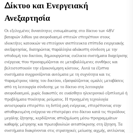
Δίκτυο και Ενεργειακή
Ανεξαρτησία
Οι εξελιγμένες δυνατότητες ενσωμάτωσης στο δίκτυο των 48V
βαταριών λιθίου για ανεφοδιασμό σπιτιών επιτρέπουν στους
ιδιοκτήτες κατοικιών να επιτύχουν ανεπίτευκτα επίπεδα ενεργειακής
ανεξαρτησίας, διατηρώντας παράλληλα αδιάκοπη σύνδεση με την
υποδομή του δικτύου, δημιουργώντας ευέλικτα συστήματα διαχείρισης
ενέργειας που προσαρμόζονται σε μεταβαλλόμενες συνθήκες και
βελτιστοποιούν την εξοικονόμηση κόστους. Αυτά τα έξυπνα
συστήματα συγχρονίζονται αυτόματα με τη συχνότητα και τις
παραμέτρους τάσης του δικτύου, εξασφαλίζοντας ομαλές μεταβάσεις
από τη λειτουργία σύνδεσης με το δίκτυο στη λειτουργία
ανεφοδιασμού, χωρίς διακοπές σε ευαίσθητο ηλεκτρονικό εξοπλισμό ή
προβλήματα ποιότητας ρεύματος. Η προηγμένη τεχνολογία
αντιστροφέα επιτρέπει τη διπλή ροή ενέργειας, επιτρέποντας στην
αποθηκευμένη ενέργεια να επιστρέφει στο δίκτυο κατά τις περιόδους
μεγάλης ζήτησης, κερδίζοντας αποζημίωση μέσω προγραμμάτων
καθαρής μέτρησης και πρωτοβουλιών ανταπόκρισης στη ζήτηση. Τα
συστήματα διακρίνονται στις στρατηγικές μείωσης αιχμής, αντλώντας