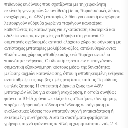
πιθανούς κινδύνους που σχετίζονται με τη χειροκίνητη
εκκίνηση γεννητριών. Σε αντίθεση με τις παραδοσιακές λύσεις
αναχώρησης, οι 48V μπαταρίες λιθίου για οικιακή αναχώρηση
λειτουργούν αθόρυβα χωρίς να παράγουν καυσαέρια,
καθιστώντας τις κατάλληλες για εγκατάσταση εσωτερικά και
εξαλείφοντας τις ανησυχίες για θόρυβο στη γειτονιά. Ο
συμπαγής σχεδιασμός απαιτεί ελάχιστο χώρο σε σύγκριση με
αντίστοιχες μπαταρίες μολύβδου-οξέος, απελευθερώνοντας
πολύτιμους χώρους αποθήκευσης ενώ παρέχει ανωτέρα
πυκνότητα ενέργειας. Οι ιδιοκτήτες σπιτιών επιτυγχάνουν
σημαντική εξοικονόμηση κόστους μέσω της δυνατότητας
μείωσης αιχμών κατανάλωσης, όπου η αποθηκευμένη ενέργεια
αντισταθμίζει τις ακριβές τιμές ρεύματος κατά τις περιόδους
υψηλής ζήτησης. Η επεκτατή διάρκεια ζωής των 48V
μπαταριών λιθίου για οικιακή αναχώρηση, η οποία συνήθως
φτάνει τα 10-15 χρόνια με ελάχιστες απαιτήσεις συντήρησης,
παρέχει εξαιρετική απόδοση επένδυσης σε σύγκριση με
εναλλακτικές λύσεις που απαιτούν συχνή αντικατάσταση ή
εκτεταμένη συντήρηση. Αυτά τα συστήματα φορτίζονται
γρήγορα, συχνά φτάνοντας σε πλήρη χωρητικότητα εντός 2-4