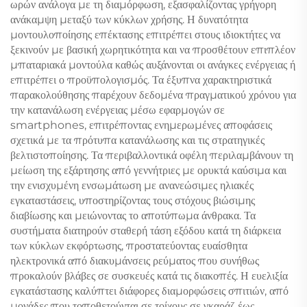
ωρών ανάλογα με τη διαμόρφωση, εξασφαλίζοντας γρήγορη
ανάκαμψη μεταξύ των κύκλων χρήσης. Η δυνατότητα
μοντουλοποίησης επέκτασης επιτρέπει στους ιδιοκτήτες να
ξεκινούν με βασική χωρητικότητα και να προσθέτουν επιπλέον
μπαταριακά μοντούλα καθώς αυξάνονται οι ανάγκες ενέργειας ή
επιτρέπει ο προϋπολογισμός. Τα έξυπνα χαρακτηριστικά
παρακολούθησης παρέχουν δεδομένα πραγματικού χρόνου για
την κατανάλωση ενέργειας μέσω εφαρμογών σε
smartphones, επιτρέποντας ενημερωμένες αποφάσεις
σχετικά με τα πρότυπα κατανάλωσης και τις στρατηγικές
βελτιστοποίησης. Τα περιβαλλοντικά οφέλη περιλαμβάνουν τη
μείωση της εξάρτησης από γεννήτριες με ορυκτά καύσιμα και
την ενισχυμένη ενσωμάτωση με ανανεώσιμες ηλιακές
εγκαταστάσεις, υποστηρίζοντας τους στόχους βιώσιμης
διαβίωσης και μειώνοντας το αποτύπωμα άνθρακα. Τα
συστήματα διατηρούν σταθερή τάση εξόδου κατά τη διάρκεια
των κύκλων εκφόρτωσης, προστατεύοντας ευαίσθητα
ηλεκτρονικά από διακυμάνσεις ρεύματος που συνήθως
προκαλούν βλάβες σε συσκευές κατά τις διακοπές. Η ευελιξία
εγκατάστασης καλύπτει διάφορες διαμορφώσεις σπιτιών, από
μονάδες που τοποθετούνται σε τοίχους σε γκαράζ έως