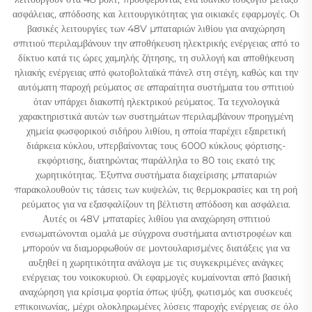
ασφάλειας, απόδοσης και λειτουργικότητας για οικιακές εφαρμογές. Οι
βασικές λειτουργίες των 48V μπαταριών λιθίου για αναχώρηση
σπιτιού περιλαμβάνουν την αποθήκευση ηλεκτρικής ενέργειας από το
δίκτυο κατά τις ώρες χαμηλής ζήτησης, τη συλλογή και αποθήκευση
ηλιακής ενέργειας από φωτοβολταϊκά πάνελ στη στέγη, καθώς και την
αυτόματη παροχή ρεύματος σε απαραίτητα συστήματα του σπιτιού
όταν υπάρχει διακοπή ηλεκτρικού ρεύματος. Τα τεχνολογικά
χαρακτηριστικά αυτών των συστημάτων περιλαμβάνουν προηγμένη
χημεία φωσφορικού σιδήρου λιθίου, η οποία παρέχει εξαιρετική
διάρκεια κύκλου, υπερβαίνοντας τους 6000 κύκλους φόρτισης-
εκφόρτισης, διατηρώντας παράλληλα το 80 τοις εκατό της
χωρητικότητας. Έξυπνα συστήματα διαχείρισης μπαταριών
παρακολουθούν τις τάσεις των κυψελών, τις θερμοκρασίες και τη ροή
ρεύματος για να εξασφαλίζουν τη βέλτιστη απόδοση και ασφάλεια.
Αυτές οι 48V μπαταρίες λιθίου για αναχώρηση σπιτιού
ενσωματώνονται ομαλά με σύγχρονα συστήματα αντιστροφέων και
μπορούν να διαμορφωθούν σε μοντουλαρισμένες διατάξεις για να
αυξηθεί η χωρητικότητα ανάλογα με τις συγκεκριμένες ανάγκες
ενέργειας του νοικοκυριού. Οι εφαρμογές κυμαίνονται από βασική
αναχώρηση για κρίσιμα φορτία όπως ψύξη, φωτισμός και συσκευές
επικοινωνίας, μέχρι ολοκληρωμένες λύσεις παροχής ενέργειας σε όλο