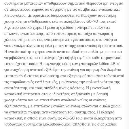
συστήματα μπαταριών αποθηκεύουν σημαντικά περισσότερη ενέργεια
σε μικρότερους χώρους σε σύγκριση με τις συμβατικές εναλλακτικές
λιθίου-οξέος, με ορισμένες διαμορφώσεις να παρέχουν ισοδύναμη
χωρητικότητα αποθήκευσης ενώ καταλαμβάνουν 60-70 τοις εκατό
λιγότερο φυσικό χώρο. Η ρευστή σχεδίαση επιτρέπει ευέλικτες
επιλογές εγκατάστασης, από τοποθετήσεις σε τοίχο σε γκαράζ ή
χώρους υπηρεσιών έως απομονωμένες εγκαταστάσεις στο υπόγειο
που ενσωματώνονται ομαλά με την υπάρχουσα υποδομή του σπιτιού.
Η αποδοτικότητα χώρου αποδεικνύεται ιδιαίτερα πολύτιμη σε αστικά
περιβάλλοντα όπου το ακίνητο έχει υψηλή τιμή και κάθε τετραγωνικό
μέτρο έχει σημασία. Η συμπαγής φύση των μπαταριών λιθίου 48 V
για αναχώρηση σπιτιού εξαλείφει την ανάγκη για αφιερωμένα δωμάτια
μπαταριών ή εκτεταμένα συστήματα εξαερισμού που απαιτούνται από
τις παραδοσιακές εναλλακτικές, μειώνοντας την πολυπλοκότητα της
εγκατάστασης και τους συνδεδεμένους κόστους. Η μοντουλωτή
κατασκευή επιτρέπει στους ιδιοκτήτες να ξεκινούν με βασική
χωρητικότητα και να επεκτείνουν σταδιακά καθώς οι ανάγκες
εξελίσσονται, με επιπλέον μονάδες να ενσωματώνονται ομαλά χωρίς
να απαιτείται πλήρης αντικατάσταση του συστήματος. Η ελαφριά
κατασκευή, η οποία είναι συνήθως 40-50 τοις εκατό ελαφρύτερη από
ισοδύναμα συστήματα μολύβδου-οξέος, απλοποιεί τις διαδικασίες