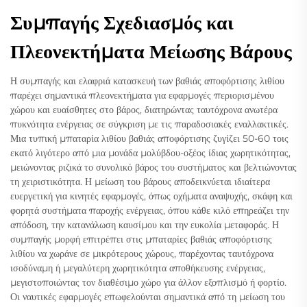
Συμπαγής Σχεδιασμός και
Πλεονεκτήματα Μείωσης Βάρους
Η συμπαγής και ελαφριά κατασκευή των βαθιάς αποφόρτισης λιθίου
παρέχει σημαντικά πλεονεκτήματα για εφαρμογές περιορισμένου
χώρου και ευαίσθητες στο βάρος, διατηρώντας ταυτόχρονα ανωτέρα
πυκνότητα ενέργειας σε σύγκριση με τις παραδοσιακές εναλλακτικές.
Μια τυπική μπαταρία λιθίου βαθιάς αποφόρτισης ζυγίζει 50-60 τοις
εκατό λιγότερο από μια μονάδα μολύβδου-οξέος ίδιας χωρητικότητας,
μειώνοντας ριζικά το συνολικό βάρος του συστήματος και βελτιώνοντας
τη χειριστικότητα. Η μείωση του βάρους αποδεικνύεται ιδιαίτερα
ευεργετική για κινητές εφαρμογές, όπως οχήματα αναψυχής, σκάφη και
φορητά συστήματα παροχής ενέργειας, όπου κάθε κιλό επηρεάζει την
απόδοση, την κατανάλωση καυσίμου και την ευκολία μεταφοράς. Η
συμπαγής μορφή επιτρέπει στις μπαταρίες βαθιάς αποφόρτισης
λιθίου να χωράνε σε μικρότερους χώρους, παρέχοντας ταυτόχρονα
ισοδύναμη ή μεγαλύτερη χωρητικότητα αποθήκευσης ενέργειας,
μεγιστοποιώντας τον διαθέσιμο χώρο για άλλον εξοπλισμό ή φορτίο.
Οι ναυτικές εφαρμογές επωφελούνται σημαντικά από τη μείωση του