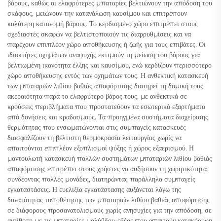
βάρους, καθώς οι ελαφρύτερες μπαταρίες βελτιώνουν την απόδοση του
σκάφους, μειώνουν την κατανάλωση καυσίμου και επιτρέπουν
καλύτερη κατανομή βάρους. Το κερδισμένο χώρο επιτρέπει στους
σχεδιαστές σκαφών να βελτιστοποιούν τις διαρρυθμίσεις και να
παρέχουν επιπλέον χώρο αποθήκευσης ή ζωής για τους επιβάτες. Οι
ιδιοκτήτες οχημάτων αναψυχής εκτιμούν τη μείωση του βάρους για
βελτιωμένη ικανότητα έλξης και καυσίμου, ενώ κερδίζουν περισσότερο
χώρο αποθήκευσης εντός των οχημάτων τους. Η ανθεκτική κατασκευή
των μπαταριών λιθίου βαθιάς αποφόρτισης διατηρεί τη δομική τους
ακεραιότητα παρά το ελαφρύτερο βάρος τους, με ανθεκτικά σε
κρούσεις περιβλήματα που προστατεύουν τα εσωτερικά εξαρτήματα
από δονήσεις και κραδασμούς. Τα προηγμένα συστήματα διαχείρισης
θερμότητας που ενσωματώνονται στις συμπαγείς κατασκευές
διασφαλίζουν τη βέλτιστη θερμοκρασία λειτουργίας χωρίς να
απαιτούνται επιπλέον εξοπλισμοί ψύξης ή χώρος εξαερισμού. Η
μοντουλωτή κατασκευή πολλών συστημάτων μπαταριών λιθίου βαθιάς
αποφόρτισης επιτρέπει στους χρήστες να αυξήσουν τη χωρητικότητα
συνδέοντας πολλές μονάδες, διατηρώντας παράλληλα συμπαγείς
εγκαταστάσεις. Η ευελιξία εγκατάστασης αυξάνεται λόγω της
δυνατότητας τοποθέτησης των μπαταριών λιθίου βαθιάς αποφόρτισης
σε διάφορους προσανατολισμούς χωρίς ανησυχίες για την απόδοση, σε
αντίθεση με τις μπαταρίες μολύβδου-οξέος που απαιτούν κατακόρυφη