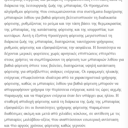
διάρκεια της λειτουργικής ζωής της μπαταρίας. Οι προηγμένοι
αλγόριθμοι φόρτισης που ενσωματώνονται στα συστήματα διαχείρισης
μπαταριών λιθίου για βαθιά φόρτιση βελτιστοποιούν τη διαδικασία
φόρτισης, ρυθμίζοντας το ρεύμα και την τάση βάσει της θερμοκρασίας
της μπαταρίας, της κατάστασης φόρτισης και της ισορροπίας των
κυττάρων. Αυτή η έξυπνη προσέγγιση φόρτισης μεγιστοποιεί τη
διάρκεια ζωής της μπαταρίας, διατηρώντας ταυτόχρονα γρήγορους
ρυθμούς φόρτισης και εξασφαλίζοντας την ασφάλεια. Η δυνατότητα να
δέχονται μερικές φορτίσεις χωρίς αρνητικές επιπτώσεις επιτρέπει
στους χρήστες να συμπληρώνουν τη φόρτιση των μπαταριών λιθίου για
βαθιά φόρτιση όποτε τους βολεύει, διατηρώντας υψηλή κατάσταση
φόρτισης για απρόβλεπτες ανάγκες ενέργειας. Οι εφαρμογές ηλιακής
ενέργειας επωφελούνται ιδιαίτερα από τα χαρακτηριστικά γρήγορης
φόρτισης, καθώς οι μπαταρίες λιθίου για βαθιά φόρτιση μπορούν να
απορροφήσουν γρήγορα την περίσσεια ενέργειας κατά τις ώρες αιχμής
παραγωγής και να παρέχουν ενέργεια όταν δεν υπάρχει φως ηλίου. Η
σταθερή αποδοχή φόρτισης κατά τη διάρκεια της ζωής της μπαταρίας
εξασφαλίζει ότι οι δυνατότητες γρήγορης φόρτισης παραμένουν
διαθέσιμες ακόμη και μετά από χιλιάδες κύκλους, σε αντίθεση με τις
μπαταρίες μολύβδου-οξέος που αναπτύσσουν εσωτερική αντίσταση
και πιο αργούς χρόνους φόρτισης καθώς γερνούν.