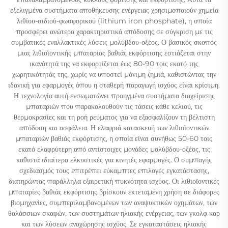
εξελιγμένα συστήματα αποθήκευσης ενέργειας χρησιμοποιούν χημεία
λιθίου-σιδιού-φωσφορικού (lithium iron phosphate), η οποία
προσφέρει ανώτερα χαρακτηριστικά απόδοσης σε σύγκριση με τις
συμβατικές εναλλακτικές λύσεις μολύβδου-οξέος. Ο βασικός σκοπός
μιας λιθιοϊοντικής μπαταρίας βαθιάς εκφόρτισης εστιάζεται στην
ικανότητά της να εκφορτίζεται έως 80-90 τοις εκατό της
χωρητικότητάς της, χωρίς να υποστεί μόνιμη ζημιά, καθιστώντας την
ιδανική για εφαρμογές όπου η σταθερή παραγωγή ισχύος είναι κρίσιμη.
Η τεχνολογία αυτή ενσωματώνει προηγμένα συστήματα διαχείρισης
μπαταριών που παρακολουθούν τις τάσεις κάθε κελιού, τις
θερμοκρασίες και τη ροή ρεύματος για να εξασφαλίζουν τη βέλτιστη
απόδοση και ασφάλεια. Η ελαφριά κατασκευή των λιθιοϊοντικών
μπαταριών βαθιάς εκφόρτισης, η οποία είναι συνήθως 50-60 τοις
εκατό ελαφρύτερη από αντίστοιχες μονάδες μολύβδου-οξέος, τις
καθιστά ιδιαίτερα ελκυστικές για κινητές εφαρμογές. Ο συμπαγής
σχεδιασμός τους επιτρέπει εύκαμπτες επιλογές εγκατάστασης,
διατηρώντας παράλληλα εξαιρετική πυκνότητα ισχύος. Οι λιθιοϊοντικές
μπαταρίες βαθιάς εκφόρτισης βρίσκουν εκτεταμένη χρήση σε διάφορες
βιομηχανίες, συμπεριλαμβανομένων των αναψυκτικών οχημάτων, των
θαλάσσιων σκαφών, των συστημάτων ηλιακής ενέργειας, των γκολφ καρ
και των λύσεων αναχώρησης ισχύος. Σε εγκαταστάσεις ηλιακής