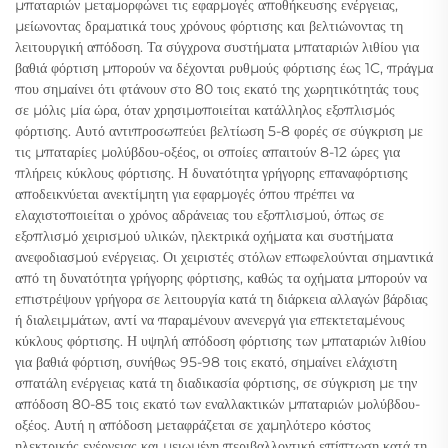
μπαταριών μεταμορφώνει τις εφαρμογές αποθήκευσης ενέργειας,
μείωνοντας δραματικά τους χρόνους φόρτισης και βελτιώνοντας τη
λειτουργική απόδοση. Τα σύγχρονα συστήματα μπαταριών λιθίου για
βαθιά φόρτιση μπορούν να δέχονται ρυθμούς φόρτισης έως 1C, πράγμα
που σημαίνει ότι φτάνουν στο 80 τοις εκατό της χωρητικότητάς τους
σε μόλις μία ώρα, όταν χρησιμοποιείται κατάλληλος εξοπλισμός
φόρτισης. Αυτό αντιπροσωπεύει βελτίωση 5-8 φορές σε σύγκριση με
τις μπαταρίες μολύβδου-οξέος, οι οποίες απαιτούν 8-12 ώρες για
πλήρεις κύκλους φόρτισης. Η δυνατότητα γρήγορης επαναφόρτισης
αποδεικνύεται ανεκτίμητη για εφαρμογές όπου πρέπει να
ελαχιστοποιείται ο χρόνος αδράνειας του εξοπλισμού, όπως σε
εξοπλισμό χειρισμού υλικών, ηλεκτρικά οχήματα και συστήματα
ανεφοδιασμού ενέργειας. Οι χειριστές στόλων επωφελούνται σημαντικά
από τη δυνατότητα γρήγορης φόρτισης, καθώς τα οχήματα μπορούν να
επιστρέψουν γρήγορα σε λειτουργία κατά τη διάρκεια αλλαγών βάρδιας
ή διαλειμμάτων, αντί να παραμένουν ανενεργά για επεκτεταμένους
κύκλους φόρτισης. Η υψηλή απόδοση φόρτισης των μπαταριών λιθίου
για βαθιά φόρτιση, συνήθως 95-98 τοις εκατό, σημαίνει ελάχιστη
σπατάλη ενέργειας κατά τη διαδικασία φόρτισης, σε σύγκριση με την
απόδοση 80-85 τοις εκατό των εναλλακτικών μπαταριών μολύβδου-
οξέος. Αυτή η απόδοση μεταφράζεται σε χαμηλότερο κόστος
ηλεκτρικής ενέργειας και μειωμένη περιβαλλοντική επίπτωση κατά τη