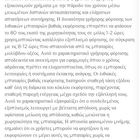
εξοικονομούν χρήματα με την πάροδο του χρόνου μέσω
μειωμένων δαπανών αντικατάστασης και ελάχιστων
απαιτήσεων συντήρησης. Η δυνατότητα γρήγορης φόρτισης των
λιθιακών μπαταριών βαθιάς εκφόρτισης επιτρέπει να φτάσουν
το 80 τοις εκατό της χωρητικότητας τους σε μόλις 1-2 ώρες
χρησιμοποιώντας κατάλληλο εξοπλισμό φόρτισης, σε σύγκριση
με τις 8-12 ώρες που απαιτούνται από τις μπαταρίες
μολύβδου-οξέος. Αυτό το χαρακτηριστικό γρήγορης φόρτισης
αποδεικνύεται ανεκτίμητο για εφαρμογές όπου ο χρόνος
αδράνειας πρέπει να ελαχιστοποιείται, όπως σε εμπορικές
λειτουργίες ή συστήματα έκτακτης ανάγκης. Οι λιθιακές
μπαταρίες βαθιάς εκφόρτισης διατηρούν σταθερή τάση εξόδου
καθ' όλη τη διάρκεια του κύκλου εκφόρτισης, παρέχοντας
σταθερή παροχή ενέργειας μέχρι σχεδόν την εξάντλησή τους.
Αυτό το χαρακτηριστικό εξασφαλίζει ότι ο συνδεδεμένος
εξοπλισμός λειτουργεί με βέλτιστη απόδοση, χωρίς να
υφίσταται μείωση της απόδοσης καθώς μειώνεται η
χωρητικότητα της μπαταρίας. Η απουσία φαινομένου μνήμης
σημαίνει ότι οι χρήστες μπορούν να φορτίζουν ή να
εκφορτώνουν εν μέρει αυτές τις μπαταρίες χωρίς να