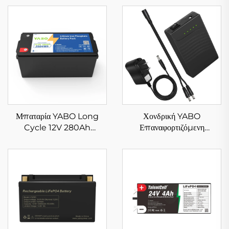
Μπαταρία YABO Long
Χονδρική YABO
Cycle 12V 280Ah
Επαναφορτιζόμενη
LiFePO4, μπαταρία λιθίου,
Μπαταρία YB1203000 12V
φωσφορικού σιδήρου, βαθιάς
3000mAh Ιόντων Λιθίου,
εκφόρτισης για ηλεκτρικό
Βαθιάς Εκφόρτισης, DC
όχημα, καροτσάκι γκολφ και
Έξοδος, Power Bank
ηλιακή ενέργεια
Λιθίου για LED Φώτα