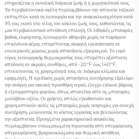
επηρεάζεται η συνολική διάρκεια ζωής ή η χωρητικότητά τους.
Τα περιβαλλοντικά οφέλη περιλαμβάνουν την απουσία τοξικών
εκπομπών κατά τη λειτουργία και την ανακυκλωσιμότητα κατά
95 τοις εκατό στο τέλος του κύκλου ζωής τους, καθιστώντας τις
μια περιβαλλοντικά υπεύθυνη επιλογή. Οι λιθιακές μπαταρίες
βαθιάς εκφόρτισης λειτουργούν αθόρυβα χωρίς να παράγουν
επικίνδυνα αέρια, επιτρέποντας ασφαλή εγκατάσταση σε
εσωτερικούς χώρους χωρίς απαιτήσεις εξαερισμού. Το ευρύ
εύρος λειτουργικής θερμοκρασίας τους επιτρέπει αξιόπιστη
απόδοση σε ακραίες συνθήκες, από -20°F έως 140°F,
επεκτείνοντας τη χρησιμότητά τους σε διάφορα κλίματα και
εφαρμογές. Η σχεδίαση χωρίς απαιτήσεις συντήρησης εξαλείφει
την ανάγκη για τακτική προσθήκη νερού, έλεγχο ειδικού βάρους
ή εξισορρόπηση φορτίου, όπως απαιτείται από τις μπαταρίες
μολύβδου-οξέος. Οι χρήστες απλώς εγκαθιστούν και
χρησιμοποιούν αυτές τις μπαταρίες χωρίς ανησυχίες για συνεχή
συντήρηση, μειώνοντας το κόστος εργασίας και βελτιώνοντας
την αξιοπιστία. Προηγμένα χαρακτηριστικά ασφαλείας
περιλαμβάνουν ενσωματωμένη προστασία από υπερφόρτιση,
υπερεκφόρτιση, βραχυκυκλώματα και θερμική αστάθεια,