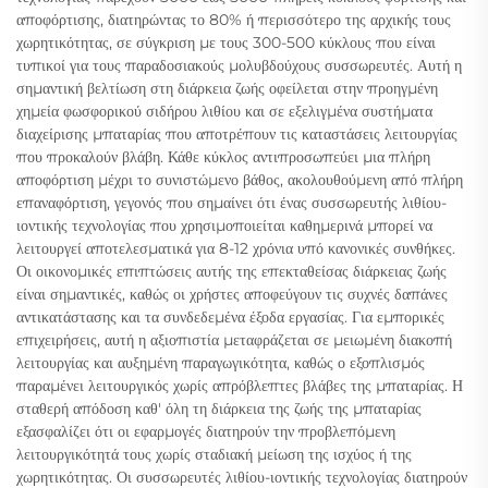
αποφόρτισης, διατηρώντας το 80% ή περισσότερο της αρχικής τους
χωρητικότητας, σε σύγκριση με τους 300-500 κύκλους που είναι
τυπικοί για τους παραδοσιακούς μολυβδούχους συσσωρευτές. Αυτή η
σημαντική βελτίωση στη διάρκεια ζωής οφείλεται στην προηγμένη
χημεία φωσφορικού σιδήρου λιθίου και σε εξελιγμένα συστήματα
διαχείρισης μπαταρίας που αποτρέπουν τις καταστάσεις λειτουργίας
που προκαλούν βλάβη. Κάθε κύκλος αντιπροσωπεύει μια πλήρη
αποφόρτιση μέχρι το συνιστώμενο βάθος, ακολουθούμενη από πλήρη
επαναφόρτιση, γεγονός που σημαίνει ότι ένας συσσωρευτής λιθίου-
ιοντικής τεχνολογίας που χρησιμοποιείται καθημερινά μπορεί να
λειτουργεί αποτελεσματικά για 8-12 χρόνια υπό κανονικές συνθήκες.
Οι οικονομικές επιπτώσεις αυτής της επεκταθείσας διάρκειας ζωής
είναι σημαντικές, καθώς οι χρήστες αποφεύγουν τις συχνές δαπάνες
αντικατάστασης και τα συνδεδεμένα έξοδα εργασίας. Για εμπορικές
επιχειρήσεις, αυτή η αξιοπιστία μεταφράζεται σε μειωμένη διακοπή
λειτουργίας και αυξημένη παραγωγικότητα, καθώς ο εξοπλισμός
παραμένει λειτουργικός χωρίς απρόβλεπτες βλάβες της μπαταρίας. Η
σταθερή απόδοση καθ' όλη τη διάρκεια της ζωής της μπαταρίας
εξασφαλίζει ότι οι εφαρμογές διατηρούν την προβλεπόμενη
λειτουργικότητά τους χωρίς σταδιακή μείωση της ισχύος ή της
χωρητικότητας. Οι συσσωρευτές λιθίου-ιοντικής τεχνολογίας διατηρούν