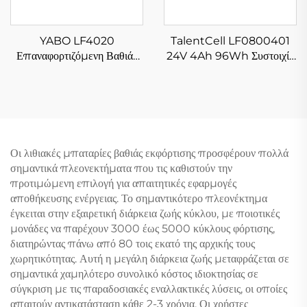
YABO LF4020
TalentCell LF0800401
Επαναφορτιζόμενη Βαθιάς
24V 4Ah 96Wh Συστοιχία
Φόρτισης Πρισματική 12V
Μπαταριών Λιθίου
12Ah Λιθίου LiFePO4
LiFePO4 Βαθιάς Φόρτισης
Μπαταρία για Ηλιακά
Επαναφορτιζόμενες
Συστήματα
Μπαταρίες Φωσφορικού
Σιδήρου Λιθίου
Οι λιθιακές μπαταρίες βαθιάς εκφόρτισης προσφέρουν πολλά
σημαντικά πλεονεκτήματα που τις καθιστούν την
προτιμώμενη επιλογή για απαιτητικές εφαρμογές
αποθήκευσης ενέργειας. Το σημαντικότερο πλεονέκτημα
έγκειται στην εξαιρετική διάρκεια ζωής κύκλου, με ποιοτικές
μονάδες να παρέχουν 3000 έως 5000 κύκλους φόρτισης,
διατηρώντας πάνω από 80 τοις εκατό της αρχικής τους
χωρητικότητας. Αυτή η μεγάλη διάρκεια ζωής μεταφράζεται σε
σημαντικά χαμηλότερο συνολικό κόστος ιδιοκτησίας σε
σύγκριση με τις παραδοσιακές εναλλακτικές λύσεις, οι οποίες
απαιτούν αντικατάσταση κάθε 2-3 χρόνια. Οι χρήστες