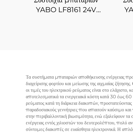
YABO LF8161 24V
YA
100Ah LiFePO4, βαθύς
150A
κύκλος, αποθήκευση
για 
ενέργειας από ηλιακή
ενέργεια, λιθιακές
μπαταρίες για βάρκες,
γκολφ, τροχόσπιτα
Τα συστήματα μπαταριών αποθήκευσης ενέργειας προ
διαχείρισης φορτίου και μείωσης της αιχμαίας ζήτησης.
οι τιμές του ηλεκτρικού ρεύματος είναι στο ελάχιστο, 
αποτελεσματικά τα ενεργειακά κόστη κατά 30 έως 60 τ
ρεύματος κατά τη διάρκεια διακοπών, προστατεύοντας 
παραδοσιακούς γεννήτριες που απαιτούν καύσιμο και
στην περιβαλλοντική βιωσιμότητα, ενώ εξαλείφουν τα
ενέργειας εντός χιλιοστών του δευτερολέπτου, πολύ 
σύντομες διακοπές σε ευαίσθητα ηλεκτρονικά. Η απλ