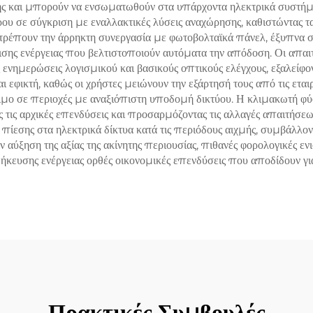
ς και μπορούν να ενσωματωθούν στα υπάρχοντα ηλεκτρικά συστήματα
υ σε σύγκριση με εναλλακτικές λύσεις αναχώρησης, καθιστώντας τα 
τρέπουν την άρρηκτη συνεργασία με φωτοβολταϊκά πάνελ, έξυπνα 
ης ενέργειας που βελτιστοποιούν αυτόματα την απόδοση. Οι απαιτ
νημερώσεις λογισμικού και βασικούς οπτικούς ελέγχους, εξαλείφοντ
ται εφικτή, καθώς οι χρήστες μειώνουν την εξάρτησή τους από τις ετ
τιμο σε περιοχές με αναξιόπιστη υποδομή δικτύου. Η κλιμακωτή φ
ς τις αρχικές επενδύσεις και προσαρμόζοντας τις αλλαγές απαιτήσεω
πίεσης στα ηλεκτρικά δίκτυα κατά τις περιόδους αιχμής, συμβάλλο
ύξηση της αξίας της ακίνητης περιουσίας, πιθανές φορολογικές εν
ήκευσης ενέργειας ορθές οικονομικές επενδύσεις που αποδίδουν για
Πρακτικές Συμβουλές