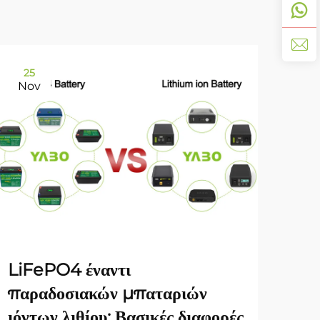
25
11
Nov
De
YA
LiFePO4 έναντι
Γκά
παραδοσιακών μπαταριών
Ένα
ιόντων λιθίου: Βασικές διαφορές
Απο