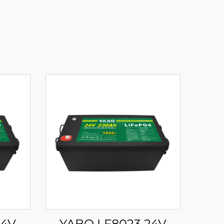
24V
YABO LF8023 24V