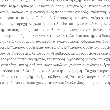
ής ενέργειας σε χημική ενέργεια μέσω ηλεκτροχημικών διεργασιών,
ιήσιμο ηλεκτρικό ρεύμα κατά βούληση. Η τεχνολογία μπαταριών α
νατρίου-ιόντων και εμφανιζόμενες παραλλαγές στερεάς κατάστασης,
υργικές απαιτήσεις. Οι βασικές λειτουργίες εκτείνονται πέρα από
τίου, την παροχή αναχωρικής τροφοδοσίας και την ενσωμάτωση αν
ματα διαχείρισης που παρακολουθούν την υγεία των κυψελών, βελ
 διαφορετικές περιβαλλοντικές συνθήκες. Αυτά τα συστήματα διακρί
 αρκετά κιλοβατώρια έως μεγάλες εγκαταστάσεις κλίμακας δικτύου
ελες μπαταρίας, συστήματα διαχείρισης μπαταρίας, συστατικά ρύθμι
υν σε διαφορετικά λειτουργικά περιβάλλοντα. Οι εφαρμογές εκτείν
 τροφοδοσία στη βιομηχανία, την υποδομή φόρτισης ηλεκτρικών οχη
 επιτρέπει την ομαλή επέκταση καθώς αυξάνονται οι ανάγκες ενέργ
απόδοση και ειδοποιήσεις προληπτικής συντήρησης. Τα χαρακτηρι
εια και φυσική ζημιά, εξασφαλίζοντας αξιόπιστη λειτουργία καθ’ όλ
 υπερβαίνει τα είκοσι χρόνια με την κατάλληλη διαχείριση και συντ