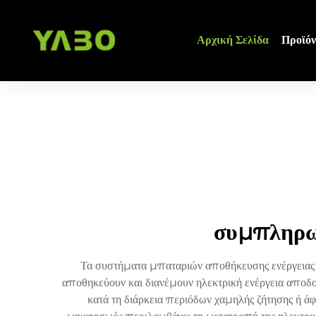
Αρχική Σελίδα
Προϊόν
συμπληρω
Τα συστήματα μπαταριών αποθήκευσης ενέργειας α
αποθηκεύουν και διανέμουν ηλεκτρική ενέργεια αποδοτ
κατά τη διάρκεια περιόδων χαμηλής ζήτησης ή άφ