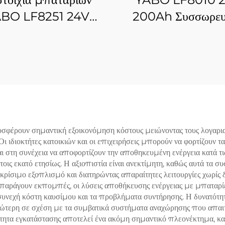
BO LF8251 24V
200Ah Συσσωρευ
h LiFePO4 Λιθίου
φωσφορικού σιδή
ηλεκτρικά οχήματα,
λιθίου Επαναφορτιζ
γκολφ κάρτ
μπαταρίες ιόντων λ
για τρί-τροχο, 
σφέρουν σημαντική εξοικονόμηση κόστους μειώνοντας τους λογαρι
 Οι ιδιοκτήτες κατοικιών και οι επιχειρήσεις μπορούν να φορτίζουν τ
και στη συνέχεια να αποφορτίζουν την αποθηκευμένη ενέργεια κατά τ
οις εκατό ετησίως. Η αξιοπιστία είναι ανεκτίμητη, καθώς αυτά τα
κρίσιμο εξοπλισμό και διατηρώντας απαραίτητες λειτουργίες χωρίς 
 παράγουν εκπομπές, οι λύσεις αποθήκευσης ενέργειας με μπαταρίε
 συνεχή κόστη καυσίμου και τα προβλήματα συντήρησης. Η δυνατότη
ανώτερη σε σχέση με τα συμβατικά συστήματα αναχώρησης που απαι
ότητα εγκατάστασης αποτελεί ένα ακόμη σημαντικό πλεονέκτημα, 