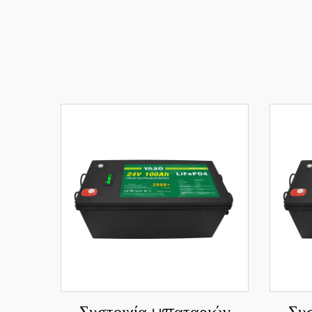
Συστοιχία μπαταριών
Συσ