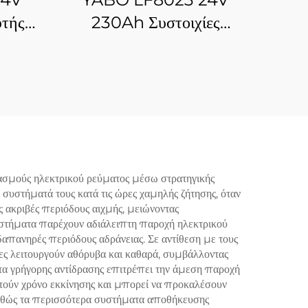
τής
230Ah Συστοιχίες
ρου
Μπαταριών Λιθίου
όμενες
LiFePO4 Υψηλής
ιθίου
Χωρητικότητας Ιόντων
RV
Λιθίου για Ηλιακά
ασμούς ηλεκτρικού ρεύματος μέσω στρατηγικής
α συστήματά τους κατά τις ώρες χαμηλής ζήτησης, όταν
ις ακριβές περιόδους αιχμής, μειώνοντας
 συστήματα παρέχουν αδιάλειπτη παροχή ηλεκτρικού
δαπανηρές περιόδους αδράνειας. Σε αντίθεση με τους
ς λειτουργούν αθόρυβα και καθαρά, συμβάλλοντας
τα γρήγορης αντίδρασης επιτρέπει την άμεση παροχή
τούν χρόνο εκκίνησης και μπορεί να προκαλέσουν
καθώς τα περισσότερα συστήματα αποθήκευσης