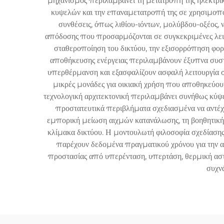
μηχανισμός περιλαμβάνει τη μετατροπή της ηλεκτρικ
κυψελών και την επαναμετατροπή της σε χρησιμοπο
συνθέσεις, όπως λιθίου-ιόντων, μολύβδου-οξέος, 
απόδοσης που προσαρμόζονται σε συγκεκριμένες λειτο
σταθεροποίηση του δικτύου, την εξισορρόπηση φορ
αποθήκευσης ενέργειας περιλαμβάνουν έξυπνα συστή
υπερθέρμανση και εξασφαλίζουν ασφαλή λειτουργία σε
μικρές μονάδες για οικιακή χρήση που αποθηκεύουν
τεχνολογική αρχιτεκτονική περιλαμβάνει συνήθως κύψ
προστατευτικά περιβλήματα σχεδιασμένα να αντέχο
εμπορική μείωση αιχμών κατανάλωσης, τη βοηθητική
κλίμακα δικτύου. Η μοντουλωτή φιλοσοφία σχεδίασης
παρέχουν δεδομένα πραγματικού χρόνου για την 
προστασίας από υπερένταση, υπερτάση, θερμική αστάθ
συχνά