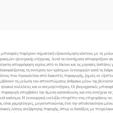
iFePO4 βαθιάς
Λιθίου Σιδήρο
όρτισης, μπαταρία
Φωσφορικού, Εφεδ
λιθίου σιδήρου
Λειτουργία, Αποθή
φορικού άλατος για
Ενέργειας για Σπί
κιακή αποθήκευση
Μπαταρίες LiFePO
ργειας σε τοίχο και
Οχήματα RV, Θαλά
εφεδρική ισχύ
Εφαρμογές, Ηλι
 μπαταρίες παρέχουν σημαντική εξοικονόμηση κόστους με τη μείω
ριασμών ηλεκτρικής ενέργειας. Αυτά τα συστήματα αποφορτίζουν αυ
Συστήματα και Αυτ
γιστη απορρόφηση ισχύος από το δίκτυο και τις μηνιαίες δαπάνες γ
Εφαρμογές
 διασφαλίζοντας τη συνέχιση των κρίσιμων λειτουργιών κατά τη διάρ
 κόστος που προκαλείται από διακοπές παραγωγής, ζημιές σε εξο
μβάνουν τη μείωση του αποτυπώματος άνθρακα μέσω της βελτιστοπο
λιακοί συλλέκτες και οι ανεμογεννήτριες. Οι βιομηχανικές μπαταρ
η παραγωγή υπερβαίνει την άμεση κατανάλωση, και στη συνέχεια να
τά καύσιμα. Η λειτουργική ευελιξία επιτρέπει στις επιχειρήσεις ν
ος είναι χαμηλότερες, μεγιστοποιώντας έτσι την αποδοτικότητα μέσω
ακές λύσεις ανεξάρτητης παροχής, όπως οι διατάξεις με πετρελαιοκ