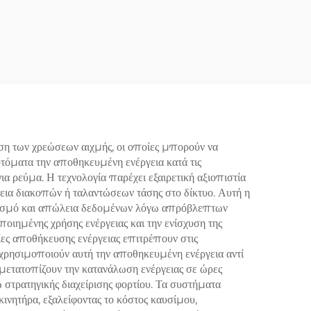
υ
Μπαταρία 48V 50Ah
ρική
LLiFePO4, Συσσωρευτής
κευση
Αποθήκευσης Ενέργειας
τι,
για Φωτοβολταϊκά, RVs,
4 για
Κινητήρες Trolling και
σσιες
Ηλιακή Ενέργεια
ακά
ση των χρεώσεων αιχμής, οι οποίες μπορούν να
τόματα την αποθηκευμένη ενέργεια κατά τις
όνομες
ια ρεύμα. Η τεχνολογία παρέχει εξαιρετική αξιοπιστία
κεια διακοπών ή ταλαντώσεων τάσης στο δίκτυο. Αυτή η
πλισμό και απώλεια δεδομένων λόγω απρόβλεπτων
ιημένης χρήσης ενέργειας και την ενίσχυση της
ίες αποθήκευσης ενέργειας επιτρέπουν στις
 χρησιμοποιούν αυτή την αποθηκευμένη ενέργεια αντί
α μετατοπίζουν την κατανάλωση ενέργειας σε ώρες
 στρατηγικής διαχείρισης φορτίου. Τα συστήματα
ινητήρα, εξαλείφοντας το κόστος καυσίμου,