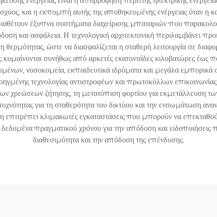
κευσης ενέργειας είναι η απορρόφηση περιττής ηλεκτρικής ενέργειας
σχύος, και η εκπομπή αυτής της αποθηκευμένης ενέργειας όταν η 
ά διαθέτουν έξυπνα συστήματα διαχείρισης μπαταριών που παρακολο
πόδοση και ασφάλεια. Η τεχνολογική αρχιτεκτονική περιλαμβάνει π
 θερμότητας, ώστε να διασφαλίζεται η σταθερή λειτουργία σε διαφο
κυμαίνονται συνήθως από αρκετές εκατοντάδες κιλοβατώρες έως π
εδομένων, νοσοκομεία, εκπαιδευτικά ιδρύματα και μεγάλα εμπορικά
γμένης τεχνολογίας αντιστροφέων και πρωτοκόλλων επικοινωνίας
ων χρεώσεων ζήτησης, τη μετατόπιση φορτίου για εκμετάλλευση των 
συχνότητας για τη σταθερότητα του δικτύου και την ενσωμάτωση ανα
αση επιτρέπει κλιμακωτές εγκαταστάσεις που μπορούν να επεκταθού
εδομένα πραγματικού χρόνου για την απόδοση και ειδοποιήσεις πρ
διαθεσιμότητα και την απόδοση της επένδυσης.