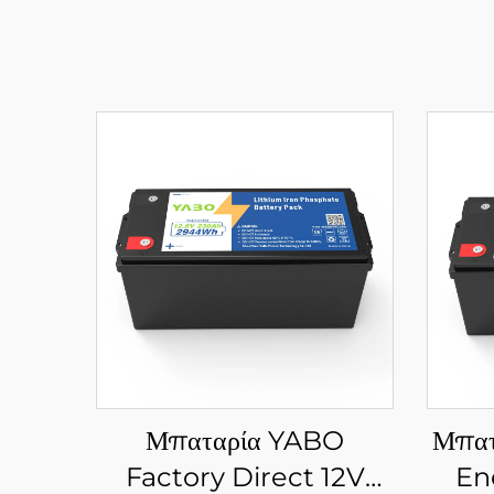
Μπαταρία YABO
Μπατ
Factory Direct 12V
En