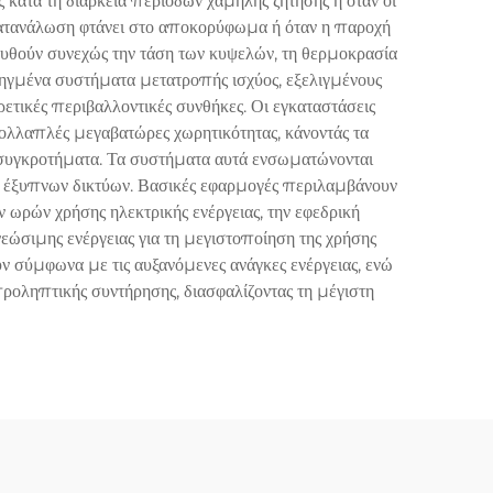
 κατά τη διάρκεια περιόδων χαμηλής ζήτησης ή όταν οι
κατανάλωση φτάνει στο αποκορύφωμα ή όταν η παροχή
υθούν συνεχώς την τάση των κυψελών, τη θερμοκρασία
ροηγμένα συστήματα μετατροπής ισχύος, εξελιγμένους
ρετικές περιβαλλοντικές συνθήκες. Οι εγκαταστάσεις
ολλαπλές μεγαβατώρες χωρητικότητας, κάνοντάς τα
 συγκροτήματα. Τα συστήματα αυτά ενσωματώνονται
 έξυπνων δικτύων. Βασικές εφαρμογές περιλαμβάνουν
ωρών χρήσης ηλεκτρικής ενέργειας, την εφεδρική
νεώσιμης ενέργειας για τη μεγιστοποίηση της χρήσης
ν σύμφωνα με τις αυξανόμενες ανάγκες ενέργειας, ενώ
οληπτικής συντήρησης, διασφαλίζοντας τη μέγιστη