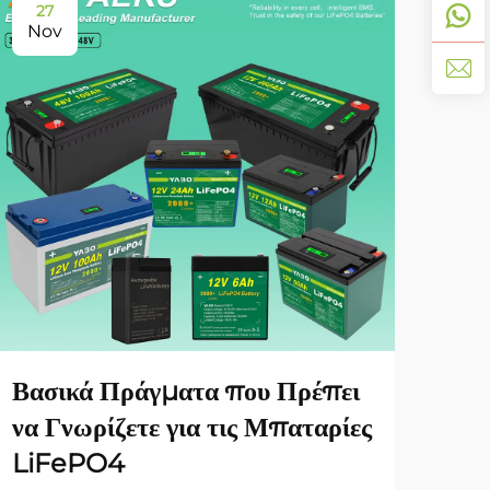
27
11
Nov
De
YA
Γκά
Ένα
Απο
Βασικά Πράγματα που Πρέπει
να Γνωρίζετε για τις Μπαταρίες
LiFePO4
ΔΕΙΤ