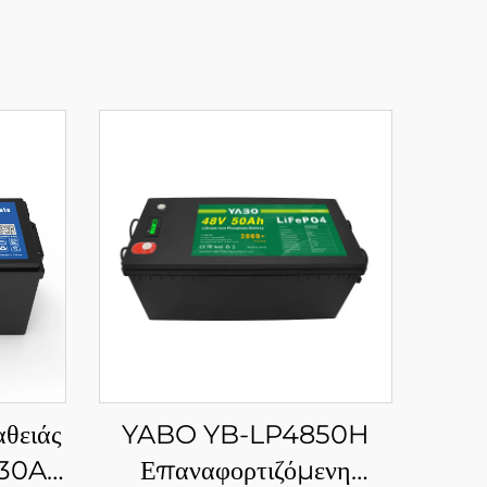
θειάς
YABO YB-LP4850H
230Ah
Επαναφορτιζόμενη