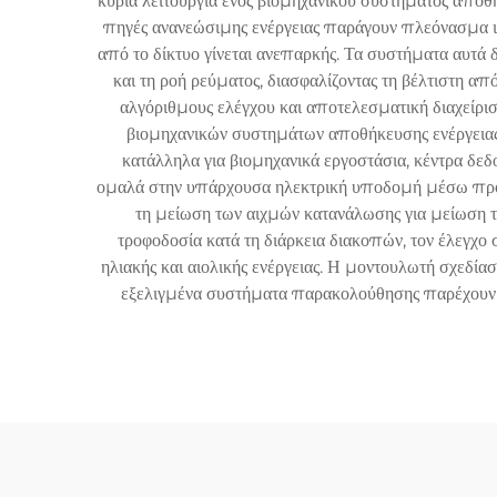
κύρια λειτουργία ενός βιομηχανικού συστήματος αποθή
πηγές ανανεώσιμης ενέργειας παράγουν πλεόνασμα ι
από το δίκτυο γίνεται ανεπαρκής. Τα συστήματα αυτ
και τη ροή ρεύματος, διασφαλίζοντας τη βέλτιστη α
αλγόριθμους ελέγχου και αποτελεσματική διαχείριση
βιομηχανικών συστημάτων αποθήκευσης ενέργειας 
κατάλληλα για βιομηχανικά εργοστάσια, κέντρα δ
ομαλά στην υπάρχουσα ηλεκτρική υποδομή μέσω προη
τη μείωση των αιχμών κατανάλωσης για μείωση τ
τροφοδοσία κατά τη διάρκεια διακοπών, τον έλεγχο 
ηλιακής και αιολικής ενέργειας. Η μοντουλωτή σχεδί
εξελιγμένα συστήματα παρακολούθησης παρέχουν δ