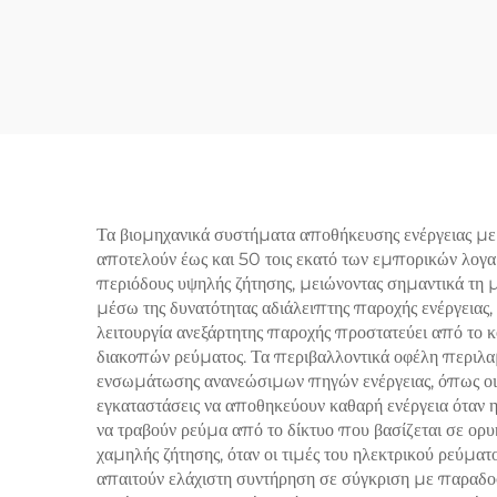
230Ah LiFePO4
L
Υψηλής Απόδοσης
εκφ
Μπαταρία Λιθίου-
Φωσφορικού Σιδήρου για
φωσ
Τηλεπικοινωνιακό και
οι
Βιομηχανικό Εξοπλισμό
ενέ
Τα βιομηχανικά συστήματα αποθήκευσης ενέργειας με
αποτελούν έως και 50 τοις εκατό των εμπορικών λογα
περιόδους υψηλής ζήτησης, μειώνοντας σημαντικά τη μέ
μέσω της δυνατότητας αδιάλειπτης παροχής ενέργειας,
λειτουργία ανεξάρτητης παροχής προστατεύει από το
διακοπών ρεύματος. Τα περιβαλλοντικά οφέλη περιλα
ενσωμάτωσης ανανεώσιμων πηγών ενέργειας, όπως οι η
εγκαταστάσεις να αποθηκεύουν καθαρή ενέργεια όταν 
να τραβούν ρεύμα από το δίκτυο που βασίζεται σε ορυκ
χαμηλής ζήτησης, όταν οι τιμές του ηλεκτρικού ρεύματ
απαιτούν ελάχιστη συντήρηση σε σύγκριση με παραδοσι