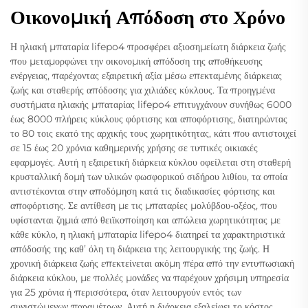
Οικονομική Απόδοση στο Χρόνο
Η ηλιακή μπαταρία lifepo4 προσφέρει αξιοσημείωτη διάρκεια ζωής
που μεταμορφώνει την οικονομική απόδοση της αποθήκευσης
ενέργειας, παρέχοντας εξαιρετική αξία μέσω επεκταμένης διάρκειας
ζωής και σταθερής απόδοσης για χιλιάδες κύκλους. Τα προηγμένα
συστήματα ηλιακής μπαταρίας lifepo4 επιτυγχάνουν συνήθως 6000
έως 8000 πλήρεις κύκλους φόρτισης και αποφόρτισης, διατηρώντας
το 80 τοις εκατό της αρχικής τους χωρητικότητας, κάτι που αντιστοιχεί
σε 15 έως 20 χρόνια καθημερινής χρήσης σε τυπικές οικιακές
εφαρμογές. Αυτή η εξαιρετική διάρκεια κύκλου οφείλεται στη σταθερή
κρυσταλλική δομή των υλικών φωσφορικού σιδήρου λιθίου, τα οποία
αντιστέκονται στην αποδόμηση κατά τις διαδικασίες φόρτισης και
αποφόρτισης. Σε αντίθεση με τις μπαταρίες μολύβδου-οξέος, που
υφίστανται ζημιά από θειϊκοποίηση και απώλεια χωρητικότητας με
κάθε κύκλο, η ηλιακή μπαταρία lifepo4 διατηρεί τα χαρακτηριστικά
απόδοσής της καθ’ όλη τη διάρκεια της λειτουργικής της ζωής. Η
χρονική διάρκεια ζωής επεκτείνεται ακόμη πέρα από την εντυπωσιακή
διάρκεια κύκλου, με πολλές μονάδες να παρέχουν χρήσιμη υπηρεσία
για 25 χρόνια ή περισσότερα, όταν λειτουργούν εντός των
συνιστώμενων παραμέτρων. Αυτή η διάρκεια εξαλείφει το κόστος