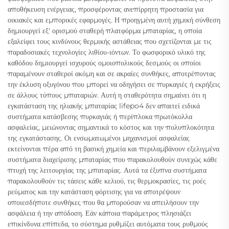
αποθήκευση ενέργειας, προσφέροντας ανεπίρρητη προστασία για
οικιακές και εμπορικές εφαρμογές. Η προηγμένη αυτή χημική σύνθεση
δημιουργεί εξ' ορισμού σταθερή πλατφόρμα μπαταρίας, η οποία
εξαλείφει τους κινδύνους θερμικής αστάθειας που σχετίζονται με τις
παραδοσιακές τεχνολογίες λιθίου-ιόντων. Το φωσφορικό υλικό της
καθόδου δημιουργεί ισχυρούς ομοιοπολικούς δεσμούς οι οποίοι
παραμένουν σταθεροί ακόμη και σε ακραίες συνθήκες, αποτρέποντας
την έκλυση οξυγόνου που μπορεί να οδηγήσει σε πυρκαγιές ή εκρήξεις
σε άλλους τύπους μπαταριών. Αυτή η σταθερότητα σημαίνει ότι η
εγκατάσταση της ηλιακής μπαταρίας lifepo4 δεν απαιτεί ειδικά
συστήματα κατάσβεσης πυρκαγιάς ή περίπλοκα πρωτόκολλα
ασφαλείας, μειώνοντας σημαντικά το κόστος και την πολυπλοκότητα
της εγκατάστασης. Οι ενσωματωμένοι μηχανισμοί ασφαλείας
εκτείνονται πέρα από τη βασική χημεία και περιλαμβάνουν εξελιγμένα
συστήματα διαχείρισης μπαταρίας που παρακολουθούν συνεχώς κάθε
πτυχή της λειτουργίας της μπαταρίας. Αυτά τα έξυπνα συστήματα
παρακολουθούν τις τάσεις κάθε κελιού, τις θερμοκρασίες, τις ροές
ρεύματος και την κατάσταση φόρτισης για να αποτρέψουν
οποιεσδήποτε συνθήκες που θα μπορούσαν να απειλήσουν την
ασφάλεια ή την απόδοση. Εάν κάποια παράμετρος πλησιάζει
επικίνδυνα επίπεδα, το σύστημα ρυθμίζει αυτόματα τους ρυθμούς