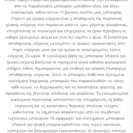
από τις παραδοσιακές μπαταρίες μολύβδου-οξέος και άλλες
εναλλακτικές λιθίου-ιόντων. Ο βασικός σκοπός μιας μπαταρίας
lifepo4 για ηλιακή ενέργεια είναι η αποθήκευση της περίσσειας
ηλιακής ενέργειας που παράγεται κατά τις ώρες μέγιστης ηλιοφάνειας,
επιτρέποντας σε νοικοκυριά και επιχειρήσεις να έχουν πρόσβαση σε
καθαρό ηλεκτρισμό ακόμα και όταν δεν λάμπει ο ήλιος. Η δυνατότητα
αποθήκευσης ενέργειας μετατρέπει τις ηλιακές εγκαταστάσεις από
πηγές ενέργειας μόνο για την ημέρα σε ολοκληρωμένες λύσεις
ενέργειας 24 ωρών. Η τεχνολογική βάση της μπαταρίας lifepo4 για
ηλιακή ενέργεια βασίζεται σε προηγμένα υλικά καθόδου φωσφορικού
σιδήρου λιθίου, δημιουργώντας μια σταθερή και ασφαλή πλατφόρμα
αποθήκευσης ενέργειας. Αυτές οι μπαταρίες διαθέτουν εξελιγμένα
συστήματα διαχείρισης μπαταριών που παρακολουθούν τις τάσεις
κάθε κελιού, τις θερμοκρασίες και τις καταστάσεις φόρτισης για
εξασφάλιση της βέλτιστης απόδοσης και ασφάλειας. Τα ενσωματωμένα
κυκλώματα προστασίας αποτρέπουν την υπερφόρτιση, τη βαθιά
εκφόρτιση και τις καταστάσεις θερμικής απώλειας ελέγχου,
καθιστώντας τις σημαντικά ασφαλέστερες από τις συμβατικές
τεχνολογίες μπαταριών. Οι εφαρμογές των συστημάτων μπαταριών
lifepo4 για ηλιακή ενέργεια καλύπτουν τους τομείς κατοικιών,
εμπορικών και βιομηχανικών εγκαταστάσεων. Οι ιδιοκτήτες σπιτιών