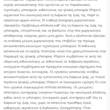
συχνής αντικατάστασης που σχετίζεται με τις παραδοσιακές
τεχνολογίες μπαταριών, καθιστώντας την ηλιακή μπαταρία lifepo4
σημαντικά πιο οικονομική κατά τη διάρκεια της ζωής της, παρά το
υψηλότερο αρχικό κόστος. Η σταθερή διατήρηση χωρητικότητας
εξασφαλίζει προβλέψιμη απόδοση καθ’ όλη τη διάρκεια της ζωής της
μπαταρίας, επιτρέποντάς σας να βασίζεστε στην ίδια χωρητικότητα
αποθήκευσης ενέργειας χρόνο μετά χρόνο. Αυτή η αξιοπιστία εξαλείφει
τη σταδιακή μείωση χωρητικότητας που επιβάλλει την πρόωρη
αντικατάσταση κατώτερων τεχνολογιών μπαταριών. Η ανθεκτική
κατασκευή και τα υψηλής ποιότητας υλικά που χρησιμοποιούνται στην
παραγωγή της ηλιακής μπαταρίας lifepo4 συμβάλλουν σε αυτή την
εξαιρετική ανθεκτικότητα, με ανθεκτικούς σε διάβρωση ακροδέκτες,
ενισχυμένα περιβλήματα και προηγμένα εσωτερικά εξαρτήματα που
αντέχουν δεκαετίες λειτουργίας. Οι εγγυήσεις κατασκευής συνήθως
αντικατοπτρίζουν αυτή την εμπιστοσύνη στη διάρκεια ζωής, με πολλά
προϊόντα ηλιακής μπαταρίας lifepo4 να προσφέρουν εγγύηση 10 ετών
που εγγυάται συγκεκριμένα επίπεδα απόδοσης. Οι μειωμένες
απαιτήσεις συντήρησης ενισχύουν περαιτέρω την οικονομική απόδοση,
καθώς αυτές οι μπαταρίες λειτουργούν χωρίς συντήρηση καθ’ όλη τη
διάρκεια της ζωής τους, χωρίς να απαιτείται προσθήκη νερού,
καθαρισμός ακροδεκτών ή διαδικασίες εξισορρόπησης. Όταν