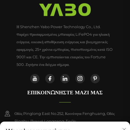
Η Shenzhen Yabo Power Technology Co., Ltd.
παρέχει προσαρμοσμένες μπαταρίες LiFePO4 για ηλιακή
ενέργεια, οικιακή αποθήκευση ενέργειας και βιομηχανικές
εφαρμογές. 25+ χρόνια εμπειρίας, πιστοποιημένες κατά ISO
9001 και CE. Την εμπιστεύονται εταιρείες του Fortune
500. Ζητήστε ένα δείγμα σήμερα.
ΕΠΙΚΟΙΝΩΝΉΣΤΕ ΜΑΖΊ ΜΑΣ
Οδός Pinglong East No.252, Κοινότητα Fenghuang, Οδός
Pinghu, Περιοχή Longgang, Σενζέν