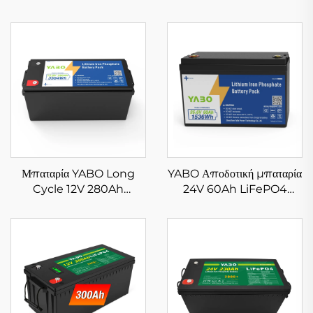
Μπαταρία YABO Long
YABO Αποδοτική μπαταρία
Cycle 12V 280Ah
24V 60Ah LiFePO4
LiFePO4, μπαταρία λιθίου,
Επαναφορτιζόμενη
φωσφορικού σιδήρου, βαθιάς
μπαταρία λιθίου σιδήρου
εκφόρτισης για ηλεκτρικό
φωσφορικού άλατος για
όχημα, καροτσάκι γκολφ και
θαλάσσια, σκούτερ
ηλιακή ενέργεια
κινητικότητας και ηλιακή
αποθήκευση