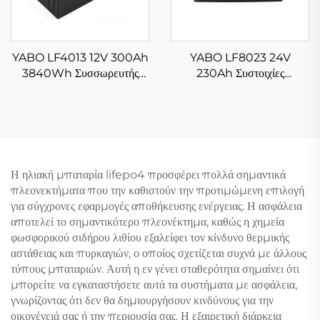
YABO LF4013 12V 300Ah
YABO LF8023 24V
3840Wh Συσσωρευτής
230Ah Συστοιχίες
Μπαταρίας LiFePO4
Μπαταριών Λιθίου
Μεγάλης Διάρκειας Κύκλου
LiFePO4 Υψηλής
Ζωής Μπαταρία
Χωρητικότητας Ιόντων Λιθίου
Φωσφορικού Σιδήρου Λιθίου
για Ηλιακά
Για Ηλιακά Συστήματα,
Αυτοκινούμενα,
Η ηλιακή μπαταρία lifepo4 προσφέρει πολλά σημαντικά
Αποθήκευση Ενέργειας Στο
πλεονεκτήματα που την καθιστούν την προτιμώμενη επιλογή
Σπίτι
για σύγχρονες εφαρμογές αποθήκευσης ενέργειας. Η ασφάλεια
αποτελεί το σημαντικότερο πλεονέκτημα, καθώς η χημεία
φωσφορικού σιδήρου λιθίου εξαλείφει τον κίνδυνο θερμικής
αστάθειας και πυρκαγιών, ο οποίος σχετίζεται συχνά με άλλους
τύπους μπαταριών. Αυτή η εν γένει σταθερότητα σημαίνει ότι
μπορείτε να εγκαταστήσετε αυτά τα συστήματα με ασφάλεια,
γνωρίζοντας ότι δεν θα δημιουργήσουν κινδύνους για την
οικογένειά σας ή την περιουσία σας. Η εξαιρετική διάρκεια