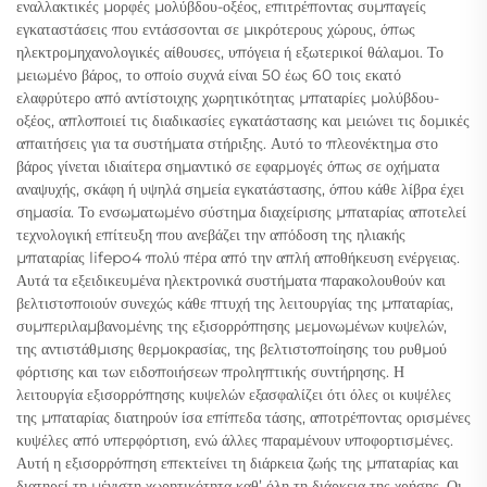
εναλλακτικές μορφές μολύβδου-οξέος, επιτρέποντας συμπαγείς
εγκαταστάσεις που εντάσσονται σε μικρότερους χώρους, όπως
ηλεκτρομηχανολογικές αίθουσες, υπόγεια ή εξωτερικοί θάλαμοι. Το
μειωμένο βάρος, το οποίο συχνά είναι 50 έως 60 τοις εκατό
ελαφρύτερο από αντίστοιχης χωρητικότητας μπαταρίες μολύβδου-
οξέος, απλοποιεί τις διαδικασίες εγκατάστασης και μειώνει τις δομικές
απαιτήσεις για τα συστήματα στήριξης. Αυτό το πλεονέκτημα στο
βάρος γίνεται ιδιαίτερα σημαντικό σε εφαρμογές όπως σε οχήματα
αναψυχής, σκάφη ή υψηλά σημεία εγκατάστασης, όπου κάθε λίβρα έχει
σημασία. Το ενσωματωμένο σύστημα διαχείρισης μπαταρίας αποτελεί
τεχνολογική επίτευξη που ανεβάζει την απόδοση της ηλιακής
μπαταρίας lifepo4 πολύ πέρα από την απλή αποθήκευση ενέργειας.
Αυτά τα εξειδικευμένα ηλεκτρονικά συστήματα παρακολουθούν και
βελτιστοποιούν συνεχώς κάθε πτυχή της λειτουργίας της μπαταρίας,
συμπεριλαμβανομένης της εξισορρόπησης μεμονωμένων κυψελών,
της αντιστάθμισης θερμοκρασίας, της βελτιστοποίησης του ρυθμού
φόρτισης και των ειδοποιήσεων προληπτικής συντήρησης. Η
λειτουργία εξισορρόπησης κυψελών εξασφαλίζει ότι όλες οι κυψέλες
της μπαταρίας διατηρούν ίσα επίπεδα τάσης, αποτρέποντας ορισμένες
κυψέλες από υπερφόρτιση, ενώ άλλες παραμένουν υποφορτισμένες.
Αυτή η εξισορρόπηση επεκτείνει τη διάρκεια ζωής της μπαταρίας και
διατηρεί τη μέγιστη χωρητικότητα καθ’ όλη τη διάρκεια της χρήσης. Οι