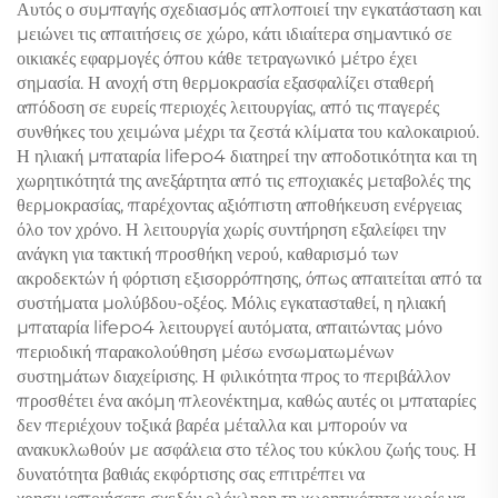
Αυτός ο συμπαγής σχεδιασμός απλοποιεί την εγκατάσταση και
μειώνει τις απαιτήσεις σε χώρο, κάτι ιδιαίτερα σημαντικό σε
οικιακές εφαρμογές όπου κάθε τετραγωνικό μέτρο έχει
σημασία. Η ανοχή στη θερμοκρασία εξασφαλίζει σταθερή
απόδοση σε ευρείς περιοχές λειτουργίας, από τις παγερές
συνθήκες του χειμώνα μέχρι τα ζεστά κλίματα του καλοκαιριού.
Η ηλιακή μπαταρία lifepo4 διατηρεί την αποδοτικότητα και τη
χωρητικότητά της ανεξάρτητα από τις εποχιακές μεταβολές της
θερμοκρασίας, παρέχοντας αξιόπιστη αποθήκευση ενέργειας
όλο τον χρόνο. Η λειτουργία χωρίς συντήρηση εξαλείφει την
ανάγκη για τακτική προσθήκη νερού, καθαρισμό των
ακροδεκτών ή φόρτιση εξισορρόπησης, όπως απαιτείται από τα
συστήματα μολύβδου-οξέος. Μόλις εγκατασταθεί, η ηλιακή
μπαταρία lifepo4 λειτουργεί αυτόματα, απαιτώντας μόνο
περιοδική παρακολούθηση μέσω ενσωματωμένων
συστημάτων διαχείρισης. Η φιλικότητα προς το περιβάλλον
προσθέτει ένα ακόμη πλεονέκτημα, καθώς αυτές οι μπαταρίες
δεν περιέχουν τοξικά βαρέα μέταλλα και μπορούν να
ανακυκλωθούν με ασφάλεια στο τέλος του κύκλου ζωής τους. Η
δυνατότητα βαθιάς εκφόρτισης σας επιτρέπει να