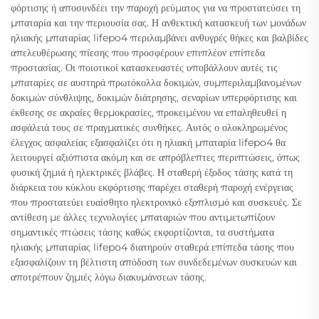
φόρτισης ή αποσυνδέει την παροχή ρεύματος για να προστατεύσει τη
μπαταρία και την περιουσία σας. Η ανθεκτική κατασκευή των μονάδων
ηλιακής μπαταρίας lifepo4 περιλαμβάνει ανθυγρές θήκες και βαλβίδες
απελευθέρωσης πίεσης που προσφέρουν επιπλέον επίπεδα
προστασίας. Οι ποιοτικοί κατασκευαστές υποβάλλουν αυτές τις
μπαταρίες σε αυστηρά πρωτόκολλα δοκιμών, συμπεριλαμβανομένων
δοκιμών σύνθλιψης, δοκιμών διάτρησης, σεναρίων υπερφόρτισης και
έκθεσης σε ακραίες θερμοκρασίες, προκειμένου να επαληθευθεί η
ασφάλειά τους σε πραγματικές συνθήκες. Αυτός ο ολοκληρωμένος
έλεγχος ασφαλείας εξασφαλίζει ότι η ηλιακή μπαταρία lifepo4 θα
λειτουργεί αξιόπιστα ακόμη και σε απρόβλεπτες περιπτώσεις, όπως
φυσική ζημιά ή ηλεκτρικές βλάβες. Η σταθερή έξοδος τάσης κατά τη
διάρκεια του κύκλου εκφόρτισης παρέχει σταθερή παροχή ενέργειας
που προστατεύει ευαίσθητο ηλεκτρονικό εξοπλισμό και συσκευές. Σε
αντίθεση με άλλες τεχνολογίες μπαταριών που αντιμετωπίζουν
σημαντικές πτώσεις τάσης καθώς εκφορτίζονται, τα συστήματα
ηλιακής μπαταρίας lifepo4 διατηρούν σταθερά επίπεδα τάσης που
εξασφαλίζουν τη βέλτιστη απόδοση των συνδεδεμένων συσκευών και
αποτρέπουν ζημιές λόγω διακυμάνσεων τάσης.