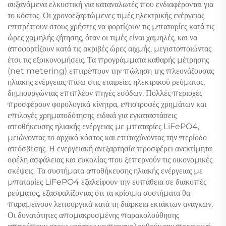
αυξανόμενα ελκυστική για καταναλωτές που ενδιαφέρονται για
το κόστος. Οι χρονοεξαρτώμενες τιμές ηλεκτρικής ενέργειας
επιτρέπουν στους χρήστες να φορτίζουν τις μπαταρίες κατά τις
ώρες χαμηλής ζήτησης, όταν οι τιμές είναι χαμηλές, και να
αποφορτίζουν κατά τις ακριβές ώρες αιχμής, μεγιστοποιώντας
έτσι τις εξοικονομήσεις. Τα προγράμματα καθαρής μέτρησης
(net metering) επιτρέπουν την πώληση της πλεονάζουσας
ηλιακής ενέργειας πίσω στις εταιρείες ηλεκτρικού ρεύματος,
δημιουργώντας επιπλέον πηγές εσόδων. Πολλές περιοχές
προσφέρουν φορολογικά κίνητρα, επιστροφές χρημάτων και
επιλογές χρηματοδότησης ειδικά για εγκαταστάσεις
αποθήκευσης ηλιακής ενέργειας με μπαταρίες LiFePO4,
μειώνοντας το αρχικό κόστος και επιταχύνοντας την περίοδο
απόσβεσης. Η ενεργειακή ανεξαρτησία προσφέρει ανεκτίμητα
οφέλη ασφάλειας και ευκολίας που ξεπερνούν τις οικονομικές
σκέψεις. Τα συστήματα αποθήκευσης ηλιακής ενέργειας με
μπαταρίες LiFePO4 εξαλείφουν την ευπάθεια σε διακοπές
ρεύματος, εξασφαλίζοντας ότι τα κρίσιμα συστήματα θα
παραμείνουν λειτουργικά κατά τη διάρκεια εκτάκτων αναγκών.
Οι δυνατότητες απομακρυσμένης παρακολούθησης