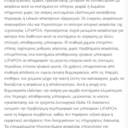
επαγγελματικές ομάδες εγκατάστασης μπορούν να τοποθετήσουν με
ασφάλεια αυτά τα συστήματα σε υπόγεια, γκαράζ ή δωμάτια
υπηρεσιών χωρίς την ανάγκη εκτεταμένου εξοπλισμού κατάσβεσης
πυρκαγιάς ή ειδικών απαιτήσεων εξαερισμού. Οι εταιρείες ασφαλίσεων
αναγνωρίζουν όλο και περισσότερο το ανώτερο ιστορικό ασφαλείας της
τεχνολογίας LiFePO4, προσφέροντας συχνά μειωμένα ασφάλιστρα για
ακίνητα που διαθέτουν αυτά τα συστήματα σε σύγκριση με άλλες
επιλογές αποθήκευσης μπαταριών. Η σταθερή χημεία επιτρέπει
επίσης ταχύτερους ρυθμούς φόρτισης χωρίς προβλήματα ασφαλείας,
επιτρέποντας στα συστήματα αποθήκευσης ηλιακών μπαταριών
LiFePO4 να απορροφούν τη μέγιστη ενέργεια κατά τις σύντομες
περιόδους έντονου ηλιακού φωτός. Οι χρήστες επωφελούνται από
σταθερή απόδοση σε ευρεία έκταση θερμοκρασιών, από τις παγερές
συνθήκες του χειμώνα μέχρι την καυτή ζέστη του καλοκαιριού, χωρίς να
θυσιάζεται η ασφάλεια ή η αποδοτικότητα. Αυτή η ανοχή στη
θερμοκρασία εξαλείφει την ανάγκη για ακριβά συστήματα κλιματισμού
στις περιοχές αποθήκευσης μπαταριών, μειώνοντας το κόστος
εγκατάστασης και τα τρέχοντα λειτουργικά έξοδα. Οι διασώστες
εκτιμούν την προβλέψιμη συμπεριφορά των μπαταριών LiFePO4
κατά τη διάρκεια συμβάντων, καθώς δεν παράγουν τοξικά αέρια ή
εκρηκτικές αντιδράσεις που δυσχεραίνουν τις επιχειρήσεις διάσωσης.
Τα ενσωματωμένα πλεονεκτήματα ασφαλείας επεκτείνουν την