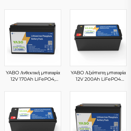
YABO Ανθεκτική μπαταρία
YABO Αξιόπιστη μπαταρία
12V 170Ah LiFePO4,
12V 200Ah LiFePO4
μπαταρία λιθίου
Επαναφορτιζόμενη
φωσφορικού σιδήρου
μπαταρία λιθίου σιδήρου
μεγάλης διάρκειας για
φωσφορικού άλατος για
αυτόνομο σύστημα
οικιακή εφεδρική χρήση και
αποθήκευσης ηλιακής
παροχή ρεύματος έκτακτης
ενέργειας
ανάγκης