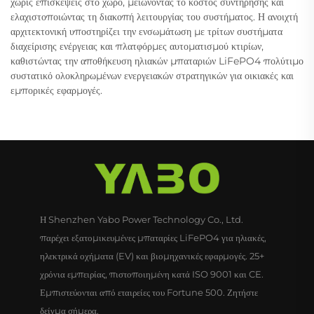
χωρίς επισκέψεις στο χώρο, μειώνοντας το κόστος συντήρησης και
ελαχιστοποιώντας τη διακοπή λειτουργίας του συστήματος. Η ανοιχτή
αρχιτεκτονική υποστηρίζει την ενσωμάτωση με τρίτων συστήματα
διαχείρισης ενέργειας και πλατφόρμες αυτοματισμού κτιρίων,
καθιστώντας την αποθήκευση ηλιακών μπαταριών LiFePO4 πολύτιμο
συστατικό ολοκληρωμένων ενεργειακών στρατηγικών για οικιακές και
εμπορικές εφαρμογές.
Η Shenzhen Yabo Power Technology Co., Ltd.
παρέχει εξατομικευμένες μπαταρίες LiFePO4 για ηλιακές,
ηλεκτρικά οχήματα (EV) και βιομηχανικές εφαρμογές. 25+
χρόνια εμπειρίας, πιστοποιημένη κατά ISO 9001 και CE.
Εμπιστεύονται από εταιρείες του Fortune 500. Ζητήστε
δείγμα σήμερα.