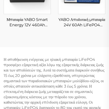
Μπαταρία YABO Smart
YABO Αποδοτική μπαταρία
Energy 12V 460Ah
24V 60Ah LiFePO4
LiFePO4 βαθιάς εκφόρτισης,
Επαναφορτιζόμενη
μπαταρία λιθίου σιδήρου
μπαταρία λιθίου σιδήρου
φωσφορικού άλατος για
φωσφορικού άλατος για
οικιακή αποθήκευση
θαλάσσια, σκούτερ
ενέργειας σε τοίχο και
κινητικότητας και ηλιακή
εφεδρική ισχύ
αποθήκευση
Η αποθήκευση ενέργειας με ηλιακή μπαταρία LiFePO4
προσφέρει εξαιρετική αξία λόγω της εξαιρετικής διάρκειας ζωής
και των αποδόσεών της. Αυτά τα συστήματα διαρκούν συνήθως
15 έως 20 χρόνια με ελάχιστη εξασθένιση, υπερτερώντας
σημαντικά των παραδοσιακών μπαταριών μολύβδου-οξέος, οι
οποίες απαιτούν αντικατάσταση κάθε 3 έως 5 χρόνια. Η
επεκταμένη διάρκεια ζωής μεταφράζεται σε σημαντικές
εξοικονομήσεις κόστους με την πάροδο του χρόνου,
καθιστώντας την αρχική επένδυση εξαιρετικά εύλογη. Οι
μπαταρίες LiFePO4 διατηρούν το 80 τοις εκατό της αρχικής