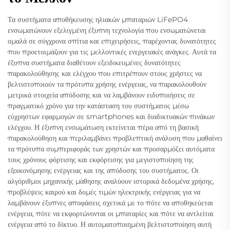
Τα συστήματα αποθήκευσης ηλιακών μπαταριών LiFePO4
ενσωματώνουν εξελιγμένη έξυπνη τεχνολογία που ενσωματώνεται
ομαλά σε σύγχρονα σπίτια και επιχειρήσεις, παρέχοντας δυνατότητες
που προετοιμάζουν για τις μελλοντικές ενεργειακές ανάγκες. Αυτά τα
έξυπνα συστήματα διαθέτουν εξειδικευμένες δυνατότητες
παρακολούθησης και ελέγχου που επιτρέπουν στους χρήστες να
βελτιστοποιούν τα πρότυπα χρήσης ενέργειας, να παρακολουθούν
μετρικά στοιχεία απόδοσης και να λαμβάνουν ειδοποιήσεις σε
πραγματικό χρόνο για την κατάσταση του συστήματος μέσω
εύχρηστων εφαρμογών σε smartphones και διαδικτυακών πινάκων
ελέγχου. Η έξυπνη ενσωμάτωση εκτείνεται πέρα από τη βασική
παρακολούθηση και περιλαμβάνει προβλεπτική ανάλυση που μαθαίνει
τα πρότυπα συμπεριφοράς των χρηστών και προσαρμόζει αυτόματα
τους χρόνους φόρτισης και εκφόρτισης για μεγιστοποίηση της
εξοικονόμησης ενέργειας και της απόδοσης του συστήματος. Οι
αλγόριθμοι μηχανικής μάθησης αναλύουν ιστορικά δεδομένα χρήσης,
προβλέψεις καιρού και δομές τιμών ηλεκτρικής ενέργειας για να
λαμβάνουν έξυπνες αποφάσεις σχετικά με το πότε να αποθηκεύεται
ενέργεια, πότε να εκφορτώνονται οι μπαταρίες και πότε να αντλείται
ενέργεια από το δίκτυο. Η αυτοματοποιημένη βελτιστοποίηση αυτή