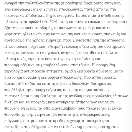
αφαιρεί την πολυπλοκότητα της χειροκίνητης διαχείρισης ενέργειας,
ενώ εξασφαλίζει ότι οι χρήστες επωφελούνται πάντα από τις πιο
οικονομικά αποδοτικές πηγές ενέργειας. Τα συστήματα αποθήκευσης
ηλιακών μπαταριών LiFePO4 ενσωματώνονται εύκολα σε υπάρχουσες
έξυπνες οικιακές υποδομές, επικοινωνώντας με θερμοστάτες,
φορτιστές ηλεκτρικών οχημάτων και σημαντικές οικιακές συσκευές για
συντονισμό της χρήσης ενέργειας προς μεγιστοποίηση της απόδοσης.
Η μοντουλωτή σχεδίαση επιτρέπει εύκολη επέκταση του συστήματος
καθώς αυξάνονται οι ενεργειακές ανάγκες ή προστίθεται επιπλέον
ηλιακή ισχύς, προστατεύοντας την αρχική επένδυση και
προσαρμοζόμενη σε μεταβαλλόμενες απαιτήσεις. Η προηγμένη
τεχνολογία αντιστροφέα επιτρέπει ομαλή λειτουργία σύνδεσης με το
δίκτυο και αυτόματη λειτουργία απομόνωσης που αποσυνδέεται
άμεσα από το δίκτυο κατά τη διάρκεια διακοπών, διατηρώντας
παράλληλα την παροχή ενέργειας σε κρίσιμες εγκαταστάσεις.
Διασφαλίζεται η συμβατότητα με τις αναδυόμενες τεχνολογίες έξυπνων
δικτύων και τα προγράμματα απόκρισης ζήτησης των εταιρειών
παροχής ενέργειας, τα οποία ανταμείβουν τους πελάτες για ευέλικτα
πρότυπα χρήσης ενέργειας. Οι δυνατότητες απομακρυσμένης
διάγνωσης επιτρέπουν στις ομάδες τεχνικής υποστήριξης να
εντοπίζουν προβλήματα και να εκτελούν ενημερώσεις συστήματος