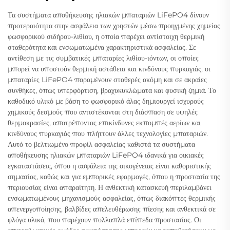
Τα συστήματα αποθήκευσης ηλιακών μπαταριών LiFePO4 δίνουν
προτεραιότητα στην ασφάλεια των χρηστών μέσω προηγμένης χημείας
φωσφορικού σιδήρου-λιθίου, η οποία παρέχει αντίστοιχη θερμική
σταθερότητα και ενσωματωμένα χαρακτηριστικά ασφαλείας. Σε
αντίθεση με τις συμβατικές μπαταρίες λιθίου-ιόντων, οι οποίες
μπορεί να υποστούν θερμική αστάθεια και κινδύνους πυρκαγιάς, οι
μπαταρίες LiFePO4 παραμένουν σταθερές ακόμη και σε ακραίες
συνθήκες, όπως υπερφόρτιση, βραχυκυκλώματα και φυσική ζημιά. Το
καθοδικό υλικό με βάση το φωσφορικό άλας δημιουργεί ισχυρούς
χημικούς δεσμούς που αντιστέκονται στη διάσπαση σε υψηλές
θερμοκρασίες, αποτρέποντας επικίνδυνες εκπομπές αερίων και
κινδύνους πυρκαγιάς που πλήττουν άλλες τεχνολογίες μπαταριών.
Αυτό το βελτιωμένο προφίλ ασφαλείας καθιστά τα συστήματα
αποθήκευσης ηλιακών μπαταριών LiFePO4 ιδανικά για οικιακές
εγκαταστάσεις, όπου η ασφάλεια της οικογένειας είναι καθοριστικής
σημασίας, καθώς και για εμπορικές εφαρμογές, όπου η προστασία της
περιουσίας είναι απαραίτητη. Η ανθεκτική κατασκευή περιλαμβάνει
ενσωματωμένους μηχανισμούς ασφαλείας, όπως διακόπτες θερμικής
απενεργοποίησης, βαλβίδες απελευθέρωσης πίεσης και ανθεκτικά σε
φλόγα υλικά, που παρέχουν πολλαπλά επίπεδα προστασίας. Οι