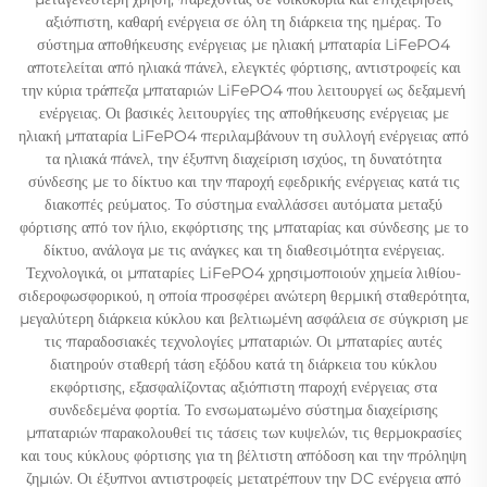
αξιόπιστη, καθαρή ενέργεια σε όλη τη διάρκεια της ημέρας. Το
σύστημα αποθήκευσης ενέργειας με ηλιακή μπαταρία LiFePO4
αποτελείται από ηλιακά πάνελ, ελεγκτές φόρτισης, αντιστροφείς και
την κύρια τράπεζα μπαταριών LiFePO4 που λειτουργεί ως δεξαμενή
ενέργειας. Οι βασικές λειτουργίες της αποθήκευσης ενέργειας με
ηλιακή μπαταρία LiFePO4 περιλαμβάνουν τη συλλογή ενέργειας από
τα ηλιακά πάνελ, την έξυπνη διαχείριση ισχύος, τη δυνατότητα
σύνδεσης με το δίκτυο και την παροχή εφεδρικής ενέργειας κατά τις
διακοπές ρεύματος. Το σύστημα εναλλάσσει αυτόματα μεταξύ
φόρτισης από τον ήλιο, εκφόρτισης της μπαταρίας και σύνδεσης με το
δίκτυο, ανάλογα με τις ανάγκες και τη διαθεσιμότητα ενέργειας.
Τεχνολογικά, οι μπαταρίες LiFePO4 χρησιμοποιούν χημεία λιθίου-
σιδεροφωσφορικού, η οποία προσφέρει ανώτερη θερμική σταθερότητα,
μεγαλύτερη διάρκεια κύκλου και βελτιωμένη ασφάλεια σε σύγκριση με
τις παραδοσιακές τεχνολογίες μπαταριών. Οι μπαταρίες αυτές
διατηρούν σταθερή τάση εξόδου κατά τη διάρκεια του κύκλου
εκφόρτισης, εξασφαλίζοντας αξιόπιστη παροχή ενέργειας στα
συνδεδεμένα φορτία. Το ενσωματωμένο σύστημα διαχείρισης
μπαταριών παρακολουθεί τις τάσεις των κυψελών, τις θερμοκρασίες
και τους κύκλους φόρτισης για τη βέλτιστη απόδοση και την πρόληψη
ζημιών. Οι έξυπνοι αντιστροφείς μετατρέπουν την DC ενέργεια από