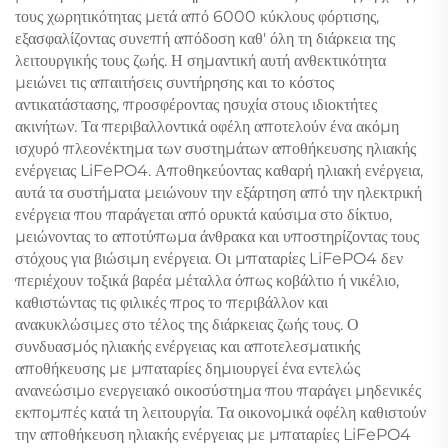
τους χωρητικότητας μετά από 6000 κύκλους φόρτισης,
εξασφαλίζοντας συνεπή απόδοση καθ' όλη τη διάρκεια της
λειτουργικής τους ζωής. Η σημαντική αυτή ανθεκτικότητα
μειώνει τις απαιτήσεις συντήρησης και το κόστος
αντικατάστασης, προσφέροντας ησυχία στους ιδιοκτήτες
ακινήτων. Τα περιβαλλοντικά οφέλη αποτελούν ένα ακόμη
ισχυρό πλεονέκτημα των συστημάτων αποθήκευσης ηλιακής
ενέργειας LiFePO4. Αποθηκεύοντας καθαρή ηλιακή ενέργεια,
αυτά τα συστήματα μειώνουν την εξάρτηση από την ηλεκτρική
ενέργεια που παράγεται από ορυκτά καύσιμα στο δίκτυο,
μειώνοντας το αποτύπωμα άνθρακα και υποστηρίζοντας τους
στόχους για βιώσιμη ενέργεια. Οι μπαταρίες LiFePO4 δεν
περιέχουν τοξικά βαρέα μέταλλα όπως κοβάλτιο ή νικέλιο,
καθιστώντας τις φιλικές προς το περιβάλλον και
ανακυκλώσιμες στο τέλος της διάρκειας ζωής τους. Ο
συνδυασμός ηλιακής ενέργειας και αποτελεσματικής
αποθήκευσης με μπαταρίες δημιουργεί ένα εντελώς
ανανεώσιμο ενεργειακό οικοσύστημα που παράγει μηδενικές
εκπομπές κατά τη λειτουργία. Τα οικονομικά οφέλη καθιστούν
την αποθήκευση ηλιακής ενέργειας με μπαταρίες LiFePO4