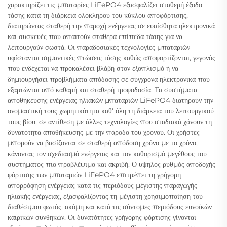
χαρακτηρίζει τις μπαταρίες LiFePO4 εξασφαλίζει σταθερή έξοδο
τάσης κατά τη διάρκεια ολόκληρου του κύκλου αποφόρτισης,
διατηρώντας σταθερή την παροχή ενέργειας σε ευαίσθητα ηλεκτρονικά
και συσκευές που απαιτούν σταθερά επίπεδα τάσης για να
λειτουργούν σωστά. Οι παραδοσιακές τεχνολογίες μπαταριών
υφίστανται σημαντικές πτώσεις τάσης καθώς αποφορτίζονται, γεγονός
που ενδέχεται να προκαλέσει βλάβη στον εξοπλισμό ή να
δημιουργήσει προβλήματα απόδοσης σε σύγχρονα ηλεκτρονικά που
εξαρτώνται από καθαρή και σταθερή τροφοδοσία. Τα συστήματα
αποθήκευσης ενέργειας ηλιακών μπαταριών LiFePO4 διατηρούν την
ονομαστική τους χωρητικότητα καθ' όλη τη διάρκεια του λειτουργικού
τους βίου, σε αντίθεση με άλλες τεχνολογίες που σταδιακά χάνουν τη
δυνατότητα αποθήκευσης με την πάροδο του χρόνου. Οι χρήστες
μπορούν να βασίζονται σε σταθερή απόδοση χρόνο με το χρόνο,
κάνοντας τον σχεδιασμό ενέργειας και τον καθορισμό μεγέθους του
συστήματος πιο προβλέψιμο και ακριβή. Ο υψηλός ρυθμός αποδοχής
φόρτισης των μπαταριών LiFePO4 επιτρέπει τη γρήγορη
απορρόφηση ενέργειας κατά τις περιόδους μέγιστης παραγωγής
ηλιακής ενέργειας, εξασφαλίζοντας τη μέγιστη χρησιμοποίηση του
διαθέσιμου φωτός, ακόμη και κατά τις σύντομες περιόδους ευνοϊκών
καιρικών συνθηκών. Οι δυνατότητες γρήγορης φόρτισης γίνονται