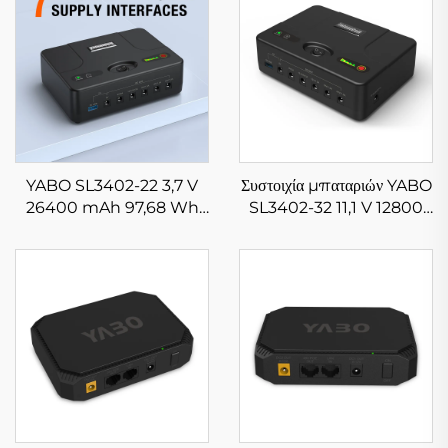
YABO SL3402-22 3,7 V
Συστοιχία μπαταριών YABO
26400 mAh 97,68 Wh
SL3402-32 11,1 V 12800
Mini UPS Αδιάλειπτη
mAh 142,08 Wh DC
παροχή ενέργειας Συστοιχία
24/19/15/12/9/5 V ιόντων
μπαταριών ιόντων λιθίου με
λιθίου Mini UPS
πολλαπλές εξόδους
Αδιάλειπτη παροχή
ενέργειας