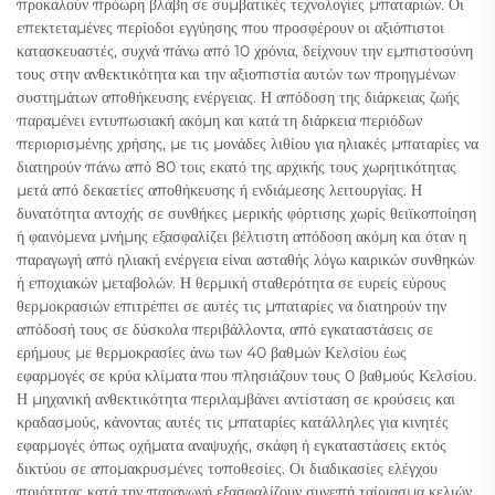
προκαλούν πρόωρη βλάβη σε συμβατικές τεχνολογίες μπαταριών. Οι
επεκτεταμένες περίοδοι εγγύησης που προσφέρουν οι αξιόπιστοι
κατασκευαστές, συχνά πάνω από 10 χρόνια, δείχνουν την εμπιστοσύνη
τους στην ανθεκτικότητα και την αξιοπιστία αυτών των προηγμένων
συστημάτων αποθήκευσης ενέργειας. Η απόδοση της διάρκειας ζωής
παραμένει εντυπωσιακή ακόμη και κατά τη διάρκεια περιόδων
περιορισμένης χρήσης, με τις μονάδες λιθίου για ηλιακές μπαταρίες να
διατηρούν πάνω από 80 τοις εκατό της αρχικής τους χωρητικότητας
μετά από δεκαετίες αποθήκευσης ή ενδιάμεσης λειτουργίας. Η
δυνατότητα αντοχής σε συνθήκες μερικής φόρτισης χωρίς θειϊκοποίηση
ή φαινόμενα μνήμης εξασφαλίζει βέλτιστη απόδοση ακόμη και όταν η
παραγωγή από ηλιακή ενέργεια είναι ασταθής λόγω καιρικών συνθηκών
ή εποχιακών μεταβολών. Η θερμική σταθερότητα σε ευρείς εύρους
θερμοκρασιών επιτρέπει σε αυτές τις μπαταρίες να διατηρούν την
απόδοσή τους σε δύσκολα περιβάλλοντα, από εγκαταστάσεις σε
ερήμους με θερμοκρασίες άνω των 40 βαθμών Κελσίου έως
εφαρμογές σε κρύα κλίματα που πλησιάζουν τους 0 βαθμούς Κελσίου.
Η μηχανική ανθεκτικότητα περιλαμβάνει αντίσταση σε κρούσεις και
κραδασμούς, κάνοντας αυτές τις μπαταρίες κατάλληλες για κινητές
εφαρμογές όπως οχήματα αναψυχής, σκάφη ή εγκαταστάσεις εκτός
δικτύου σε απομακρυσμένες τοποθεσίες. Οι διαδικασίες ελέγχου
ποιότητας κατά την παραγωγή εξασφαλίζουν συνεπή ταίριασμα κελιών,