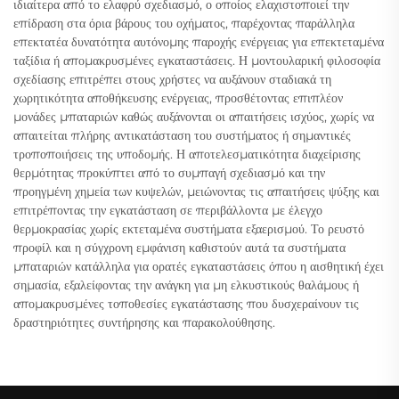
ιδιαίτερα από το ελαφρύ σχεδιασμό, ο οποίος ελαχιστοποιεί την
επίδραση στα όρια βάρους του οχήματος, παρέχοντας παράλληλα
επεκτατέα δυνατότητα αυτόνομης παροχής ενέργειας για επεκτεταμένα
ταξίδια ή απομακρυσμένες εγκαταστάσεις. Η μοντουλαρική φιλοσοφία
σχεδίασης επιτρέπει στους χρήστες να αυξάνουν σταδιακά τη
χωρητικότητα αποθήκευσης ενέργειας, προσθέτοντας επιπλέον
μονάδες μπαταριών καθώς αυξάνονται οι απαιτήσεις ισχύος, χωρίς να
απαιτείται πλήρης αντικατάσταση του συστήματος ή σημαντικές
τροποποιήσεις της υποδομής. Η αποτελεσματικότητα διαχείρισης
θερμότητας προκύπτει από το συμπαγή σχεδιασμό και την
προηγμένη χημεία των κυψελών, μειώνοντας τις απαιτήσεις ψύξης και
επιτρέποντας την εγκατάσταση σε περιβάλλοντα με έλεγχο
θερμοκρασίας χωρίς εκτεταμένα συστήματα εξαερισμού. Το ρευστό
προφίλ και η σύγχρονη εμφάνιση καθιστούν αυτά τα συστήματα
μπαταριών κατάλληλα για ορατές εγκαταστάσεις όπου η αισθητική έχει
σημασία, εξαλείφοντας την ανάγκη για μη ελκυστικούς θαλάμους ή
απομακρυσμένες τοποθεσίες εγκατάστασης που δυσχεραίνουν τις
δραστηριότητες συντήρησης και παρακολούθησης.