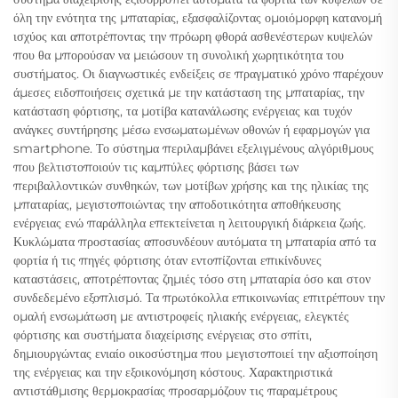
όλη την ενότητα της μπαταρίας, εξασφαλίζοντας ομοιόμορφη κατανομή
ισχύος και αποτρέποντας την πρόωρη φθορά ασθενέστερων κυψελών
που θα μπορούσαν να μειώσουν τη συνολική χωρητικότητα του
συστήματος. Οι διαγνωστικές ενδείξεις σε πραγματικό χρόνο παρέχουν
άμεσες ειδοποιήσεις σχετικά με την κατάσταση της μπαταρίας, την
κατάσταση φόρτισης, τα μοτίβα κατανάλωσης ενέργειας και τυχόν
ανάγκες συντήρησης μέσω ενσωματωμένων οθονών ή εφαρμογών για
smartphone. Το σύστημα περιλαμβάνει εξελιγμένους αλγόριθμους
που βελτιστοποιούν τις καμπύλες φόρτισης βάσει των
περιβαλλοντικών συνθηκών, των μοτίβων χρήσης και της ηλικίας της
μπαταρίας, μεγιστοποιώντας την αποδοτικότητα αποθήκευσης
ενέργειας ενώ παράλληλα επεκτείνεται η λειτουργική διάρκεια ζωής.
Κυκλώματα προστασίας αποσυνδέουν αυτόματα τη μπαταρία από τα
φορτία ή τις πηγές φόρτισης όταν εντοπίζονται επικίνδυνες
καταστάσεις, αποτρέποντας ζημιές τόσο στη μπαταρία όσο και στον
συνδεδεμένο εξοπλισμό. Τα πρωτόκολλα επικοινωνίας επιτρέπουν την
ομαλή ενσωμάτωση με αντιστροφείς ηλιακής ενέργειας, ελεγκτές
φόρτισης και συστήματα διαχείρισης ενέργειας στο σπίτι,
δημιουργώντας ενιαίο οικοσύστημα που μεγιστοποιεί την αξιοποίηση
της ενέργειας και την εξοικονόμηση κόστους. Χαρακτηριστικά
αντιστάθμισης θερμοκρασίας προσαρμόζουν τις παραμέτρους