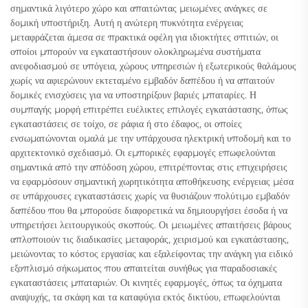
σημαντικά λιγότερο χώρο και απαιτώντας μειωμένες ανάγκες σε
δομική υποστήριξη. Αυτή η ανώτερη πυκνότητα ενέργειας
μεταφράζεται άμεσα σε πρακτικά οφέλη για ιδιοκτήτες σπιτιών, οι
οποίοι μπορούν να εγκαταστήσουν ολοκληρωμένα συστήματα
ανεφοδιασμού σε υπόγεια, χώρους υπηρεσιών ή εξωτερικούς θαλάμους
χωρίς να αφιερώνουν εκτεταμένο εμβαδόν δαπέδου ή να απαιτούν
δομικές ενισχύσεις για να υποστηρίξουν βαριές μπαταρίες. Η
συμπαγής μορφή επιτρέπει ευέλικτες επιλογές εγκατάστασης, όπως
εγκαταστάσεις σε τοίχο, σε ράφια ή στο έδαφος, οι οποίες
ενσωματώνονται ομαλά με την υπάρχουσα ηλεκτρική υποδομή και το
αρχιτεκτονικό σχεδιασμό. Οι εμπορικές εφαρμογές επωφελούνται
σημαντικά από την απόδοση χώρου, επιτρέποντας στις επιχειρήσεις
να εφαρμόσουν σημαντική χωρητικότητα αποθήκευσης ενέργειας μέσα
σε υπάρχουσες εγκαταστάσεις χωρίς να θυσιάζουν πολύτιμο εμβαδόν
δαπέδου που θα μπορούσε διαφορετικά να δημιουργήσει έσοδα ή να
υπηρετήσει λειτουργικούς σκοπούς. Οι μειωμένες απαιτήσεις βάρους
απλοποιούν τις διαδικασίες μεταφοράς, χειρισμού και εγκατάστασης,
μειώνοντας το κόστος εργασίας και εξαλείφοντας την ανάγκη για ειδικό
εξοπλισμό σήκωματος που απαιτείται συνήθως για παραδοσιακές
εγκαταστάσεις μπαταριών. Οι κινητές εφαρμογές, όπως τα όχηματα
αναψυχής, τα σκάφη και τα καταφύγια εκτός δικτύου, επωφελούνται