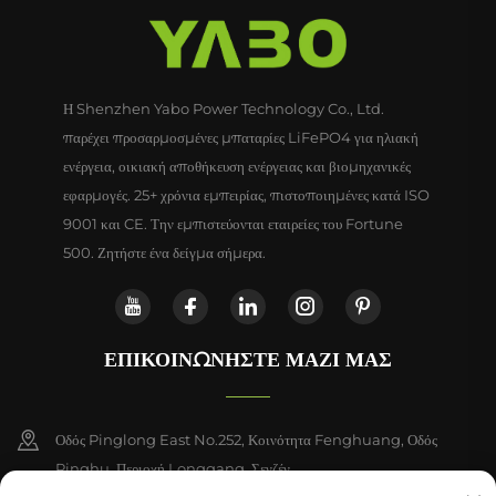
Η Shenzhen Yabo Power Technology Co., Ltd.
παρέχει προσαρμοσμένες μπαταρίες LiFePO4 για ηλιακή
ενέργεια, οικιακή αποθήκευση ενέργειας και βιομηχανικές
εφαρμογές. 25+ χρόνια εμπειρίας, πιστοποιημένες κατά ISO
9001 και CE. Την εμπιστεύονται εταιρείες του Fortune
500. Ζητήστε ένα δείγμα σήμερα.
ΕΠΙΚΟΙΝΩΝΉΣΤΕ ΜΑΖΊ ΜΑΣ
Οδός Pinglong East No.252, Κοινότητα Fenghuang, Οδός
Pinghu, Περιοχή Longgang, Σενζέν