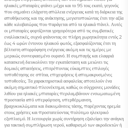
ηλιακές μπαταρίες φτάνει μέχρι και το 95 τοις εκατό, γεγονός
που σημαίνει ελάχιστη απώλεια ενέργειας κατά τη διάρκεια της
αποθήκευσης και της ανάκτησης, μεγιστοποιώντας έτσι την αξία
κάθε κιλοβατώρας που παράγεται από τα ηλιακά πάνελ. Αυτές
οι μπαταρίες φορτίζονται γρηγορότερα από τις συμβατικές
εναλλακτικές, συχνά φτάνοντας σε πλήρη χωρητικότητα εντός 2
έως 4 ωρών έντονου ηλιακού φωτός, εξασφαλίζοντας έτσι τη
βέλτιστη απορρόφηση ενέργειας ακόμη και τις ημέρες με
μερικώς συννεφιασμένο ουρανό. Η συμπαγής και ελαφριά
κατασκευή διευκολύνει την εγκατάσταση και μειώνει τις
δομικές απαιτήσεις, επιτρέποντας εύκαμπτες επιλογές
τοποθέτησης σε σπίτια, επιχειρήσεις ή απομακρυσμένες
τοποθεσίες. Τα χαρακτηριστικά ασφαλείας αποτελούν ένα
ακόμη σημαντικό πλεονέκτημα, καθώς οι σύγχρονες μονάδες
λιθίου για ηλιακές μπαταρίες περιλαμβάνουν ενσωματωμένη
προστασία από υπερφόρτιση, υπερθέρμανση,
βραχυκυκλώματα και διακυμάνσεις τάσης, παρέχοντας ηρεμία
στους χρήστες και προστατεύοντας πολύτιμο ηλεκτρικό
εξοπλισμό. Η λειτουργία χωρίς συντήρηση εξαλείφει την ανάγκη
για τακτική συμπλήρωση νερού, καθαρισμό των ακροδεκτών ή