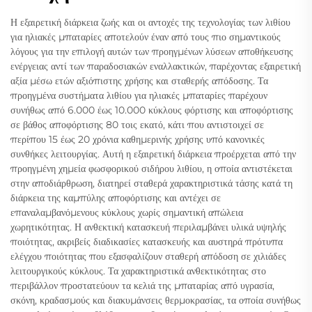
Η εξαιρετική διάρκεια ζωής και οι αντοχές της τεχνολογίας των λιθίου
για ηλιακές μπαταρίες αποτελούν έναν από τους πιο σημαντικούς
λόγους για την επιλογή αυτών των προηγμένων λύσεων αποθήκευσης
ενέργειας αντί των παραδοσιακών εναλλακτικών, παρέχοντας εξαιρετική
αξία μέσω ετών αξιόπιστης χρήσης και σταθερής απόδοσης. Τα
προηγμένα συστήματα λιθίου για ηλιακές μπαταρίες παρέχουν
συνήθως από 6.000 έως 10.000 κύκλους φόρτισης και αποφόρτισης
σε βάθος αποφόρτισης 80 τοις εκατό, κάτι που αντιστοιχεί σε
περίπου 15 έως 20 χρόνια καθημερινής χρήσης υπό κανονικές
συνθήκες λειτουργίας. Αυτή η εξαιρετική διάρκεια προέρχεται από την
προηγμένη χημεία φωσφορικού σιδήρου λιθίου, η οποία αντιστέκεται
στην αποδιάρθρωση, διατηρεί σταθερά χαρακτηριστικά τάσης κατά τη
διάρκεια της καμπύλης αποφόρτισης και αντέχει σε
επαναλαμβανόμενους κύκλους χωρίς σημαντική απώλεια
χωρητικότητας. Η ανθεκτική κατασκευή περιλαμβάνει υλικά υψηλής
ποιότητας, ακριβείς διαδικασίες κατασκευής και αυστηρά πρότυπα
ελέγχου ποιότητας που εξασφαλίζουν σταθερή απόδοση σε χιλιάδες
λειτουργικούς κύκλους. Τα χαρακτηριστικά ανθεκτικότητας στο
περιβάλλον προστατεύουν τα κελιά της μπαταρίας από υγρασία,
σκόνη, κραδασμούς και διακυμάνσεις θερμοκρασίας, τα οποία συνήθως