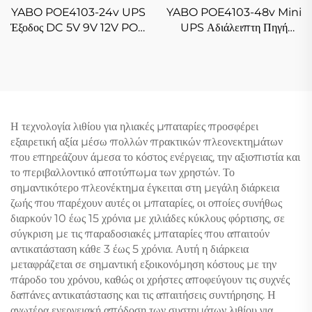
YABO POE4103-24v UPS
YABO POE4103-48v Mini
Έξοδος DC 5V 9V 12V POE
UPS Αδιάλειπτη Πηγή
24V Φορητή παροχή
Ενέργειας 2600 mAh
ενέργειας UPS Συστοιχία
28,08 Wh Συσσωρευτής
μπαταριών ιόντων λιθίου
Ιόντων Λιθίου με Έξοδο DC
12V/5V και 48V POE
Η τεχνολογία λιθίου για ηλιακές μπαταρίες προσφέρει
εξαιρετική αξία μέσω πολλών πρακτικών πλεονεκτημάτων
που επηρεάζουν άμεσα το κόστος ενέργειας, την αξιοπιστία και
το περιβαλλοντικό αποτύπωμα των χρηστών. Το
σημαντικότερο πλεονέκτημα έγκειται στη μεγάλη διάρκεια
ζωής που παρέχουν αυτές οι μπαταρίες, οι οποίες συνήθως
διαρκούν 10 έως 15 χρόνια με χιλιάδες κύκλους φόρτισης, σε
σύγκριση με τις παραδοσιακές μπαταρίες που απαιτούν
αντικατάσταση κάθε 3 έως 5 χρόνια. Αυτή η διάρκεια
μεταφράζεται σε σημαντική εξοικονόμηση κόστους με την
πάροδο του χρόνου, καθώς οι χρήστες αποφεύγουν τις συχνές
δαπάνες αντικατάστασης και τις απαιτήσεις συντήρησης. Η
ανωτέρα ενεργειακή απόδοση των συστημάτων λιθίου για