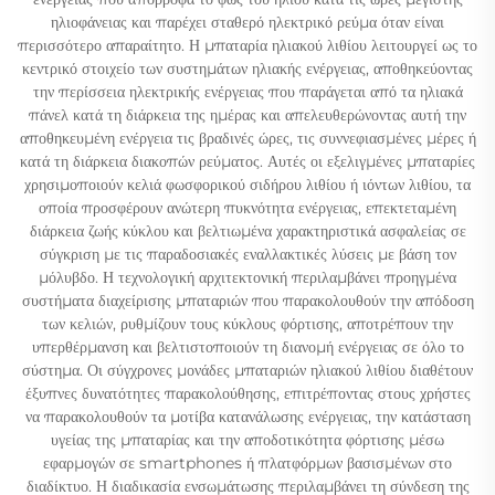
ηλιοφάνειας και παρέχει σταθερό ηλεκτρικό ρεύμα όταν είναι
περισσότερο απαραίτητο. Η μπαταρία ηλιακού λιθίου λειτουργεί ως το
κεντρικό στοιχείο των συστημάτων ηλιακής ενέργειας, αποθηκεύοντας
την περίσσεια ηλεκτρικής ενέργειας που παράγεται από τα ηλιακά
πάνελ κατά τη διάρκεια της ημέρας και απελευθερώνοντας αυτή την
αποθηκευμένη ενέργεια τις βραδινές ώρες, τις συννεφιασμένες μέρες ή
κατά τη διάρκεια διακοπών ρεύματος. Αυτές οι εξελιγμένες μπαταρίες
χρησιμοποιούν κελιά φωσφορικού σιδήρου λιθίου ή ιόντων λιθίου, τα
οποία προσφέρουν ανώτερη πυκνότητα ενέργειας, επεκτεταμένη
διάρκεια ζωής κύκλου και βελτιωμένα χαρακτηριστικά ασφαλείας σε
σύγκριση με τις παραδοσιακές εναλλακτικές λύσεις με βάση τον
μόλυβδο. Η τεχνολογική αρχιτεκτονική περιλαμβάνει προηγμένα
συστήματα διαχείρισης μπαταριών που παρακολουθούν την απόδοση
των κελιών, ρυθμίζουν τους κύκλους φόρτισης, αποτρέπουν την
υπερθέρμανση και βελτιστοποιούν τη διανομή ενέργειας σε όλο το
σύστημα. Οι σύγχρονες μονάδες μπαταριών ηλιακού λιθίου διαθέτουν
έξυπνες δυνατότητες παρακολούθησης, επιτρέποντας στους χρήστες
να παρακολουθούν τα μοτίβα κατανάλωσης ενέργειας, την κατάσταση
υγείας της μπαταρίας και την αποδοτικότητα φόρτισης μέσω
εφαρμογών σε smartphones ή πλατφόρμων βασισμένων στο
διαδίκτυο. Η διαδικασία ενσωμάτωσης περιλαμβάνει τη σύνδεση της