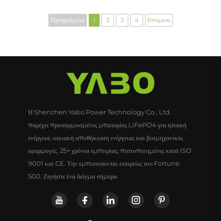
πηγών ενέργειας...
Προηγούμενο
1
2
3
4
Επόμενο
Η Shenzhen Yabo Power Technology Co., Ltd.
παρέχει προσαρμοσμένες μπαταρίες LiFePO4 για ηλιακή
ενέργεια, οικιακή αποθήκευση ενέργειας και βιομηχανικές
εφαρμογές. 25+ χρόνια εμπειρίας, πιστοποιημένες κατά ISO
9001 και CE. Την εμπιστεύονται εταιρείες του Fortune
500. Ζητήστε ένα δείγμα σήμερα.