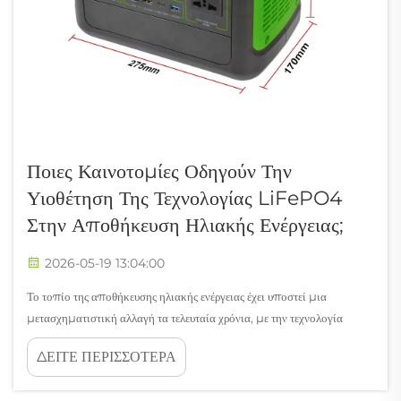
Ποιες Καινοτομίες Οδηγούν Την
Υιοθέτηση Της Τεχνολογίας LiFePO4
Στην Αποθήκευση Ηλιακής Ενέργειας;
2026-05-19 13:04:00
Το τοπίο της αποθήκευσης ηλιακής ενέργειας έχει υποστεί μια
μετασχηματιστική αλλαγή τα τελευταία χρόνια, με την τεχνολογία
λιθίου-σιδήρου-φωσφορικού (lithium iron phosphate) να
ΔΕΙΤΕ ΠΕΡΙΣΣΟΤΕΡΑ
αναδύεται ως η κυρίαρχη χημική σύνθεση για οικιακές, εμπορικές και
μεγάλης κλίμακας εφαρμογές. Καθώς η εγκατάσταση ανανεώσιμων