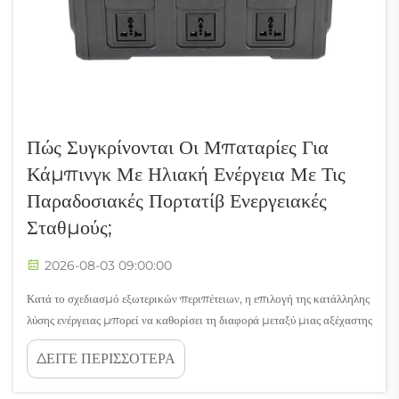
Πώς Συγκρίνονται Οι Μπαταρίες Για
Κάμπινγκ Με Ηλιακή Ενέργεια Με Τις
Παραδοσιακές Πορτατίβ Ενεργειακές
Σταθμούς;
2026-08-03 09:00:00
Κατά το σχεδιασμό εξωτερικών περιπέτειων, η επιλογή της κατάλληλης
λύσης ενέργειας μπορεί να καθορίσει τη διαφορά μεταξύ μιας αξέχαστης
εκδρομής και μιας απογοητευτικής. Οι μπαταρίες για κάμπινγκ με
ΔΕΙΤΕ ΠΕΡΙΣΣΟΤΕΡΑ
ηλιακή φόρτιση και οι παραδοσιακές πορτατίβ πηγές ενέργειας
προσφέρουν και οι δύο φορητή ενέργεια, αλλά εξυπηρετούν