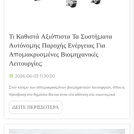
Τι Καθιστά Αξιόπιστα Τα Συστήματα
Αυτόνομης Παροχής Ενέργειας Για
Απομακρυσμένες Βιομηχανικές
Λειτουργίες;
2026-06-03 11:30:00
Στον κόσμο των απομακρυσμένων βιομηχανικών λειτουργιών, όπου η
πρόσβαση στο δημόσιο δίκτυο είναι είτε αδύνατη είτε οικονομικά
ανέφικτη, τα συστήματα αυτόνομης παροχής ενέργειας έχουν καταστεί η
ΔΕΙΤΕ ΠΕΡΙΣΣΟΤΕΡΑ
ραχοκοκαλιά της συνέχισης των λειτουργιών. Από τους σταθμούς
επαναμετάδοσης τηλεπικοινωνιών που βρίσκονται στις κορυφές των
βουνών μέχρι...