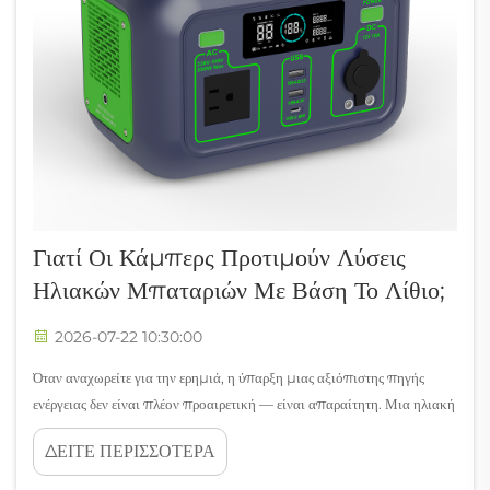
Γιατί Οι Κάμπερς Προτιμούν Λύσεις
Ηλιακών Μπαταριών Με Βάση Το Λίθιο;
2026-07-22 10:30:00
Όταν αναχωρείτε για την ερημιά, η ύπαρξη μιας αξιόπιστης πηγής
ενέργειας δεν είναι πλέον προαιρετική — είναι απαραίτητη. Μια ηλιακή
μπαταρία υψηλής ποιότητας για κάμπινγκ έχει καταστεί ένα από τα
ΔΕΙΤΕ ΠΕΡΙΣΣΟΤΕΡΑ
πιο ζητούμενα είδη εξοπλισμού μεταξύ των σύγχρονων λάτρεων του
εξωτερικού. Ανεξάρτητα από το αν...