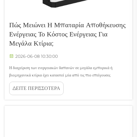
Πώς Μειώνει Η Μπαταρία Αποθήκευσης
Ενέργειας Το Κόστος Ενέργειας Για
Μεγάλα Κτίρια;
2026-06-08 10:30:00
Η διαχείριση των ενεργειακών δαπανών σε μεγάλα εμπορικά ή
βιομηχανικά κτίρια έχει καταστεί μία από τις πιο επείγουσες
λειτουργικές προκλήσεις για τους διαχειριστές εγκαταστάσεων και τους
ΔΕΙΤΕ ΠΕΡΙΣΣΟΤΕΡΑ
ιδιοκτήτες κτιρίων σήμερα. Οι τιμές της ηλεκτρικής ενέργειας είναι
ασταθείς, τα τέλη ζήτησης συνεχίζουν να αυξάνονται και οι...