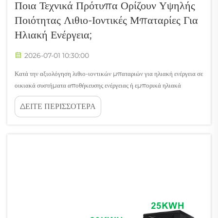
Ποια Τεχνικά Πρότυπα Ορίζουν Υψηλής
Ποιότητας Λιθιο-Ιοντικές Μπαταρίες Για
Ηλιακή Ενέργεια;
2026-07-01 10:30:00
Κατά την αξιολόγηση λιθιο-ιοντικών μπαταριών για ηλιακή ενέργεια σε
οικιακά συστήματα αποθήκευσης ενέργειας ή εμπορικά ηλιακά
συστήματα, η κατανόηση των τεχνικών προτύπων είναι απαραίτητη.
ΔΕΙΤΕ ΠΕΡΙΣΣΟΤΕΡΑ
Δεν όλες οι λιθιο-ιοντικές μπαταρίες για ηλιακή ενέργεια προσφέρουν
την ίδια απόδοση, ασφάλεια ή διάρκεια ζωής. Τα πρότυπα που
ορίζουν...