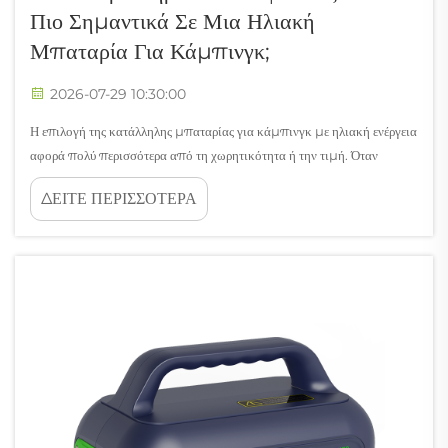
Πιο Σημαντικά Σε Μια Ηλιακή
Μπαταρία Για Κάμπινγκ;
2026-07-29 10:30:00
Η επιλογή της κατάλληλης μπαταρίας για κάμπινγκ με ηλιακή ενέργεια
αφορά πολύ περισσότερα από τη χωρητικότητα ή την τιμή. Όταν
βρίσκεστε εκατοντάδες χιλιόμετρα μακριά από το πλησιέστερο δίκτυο
ΔΕΙΤΕ ΠΕΡΙΣΣΟΤΕΡΑ
παροχής ηλεκτρικής ενέργειας, η εξάρτησή σας από μια μπαταρία για
κάμπινγκ με ηλιακή ενέργεια που δεν διαθέτει κατάλληλες προστασίες
ασφαλείας μπορεί να θέσει σε κίνδυνο τον εξοπλισμό σας — και την
ασφάλειά σας...