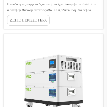
Η ανάδυση της ενεργειακής αυτονομίας έχει μετατρέψει τα συστήματα
αυτόνομης παροχής ενέργειας από μια εξειδικευμένη ιδέα σε μια
κυρίαρχη υποδομή για κατοικίες, επιχειρήσεις, απομακρυσμένες
ΔΕΙΤΕ ΠΕΡΙΣΣΟΤΕΡΑ
εγκαταστάσεις και κινητές εφαρμογές. Είτε τροφοδοτείτε μια αγροτική
καλύβα, είτε έναν χώρο αναψυχής...