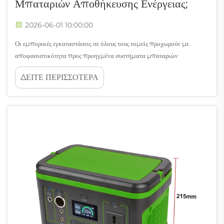
Μπαταριών Αποθήκευσης Ενέργειας;
2026-06-01 10:00:00
Οι εμπορικές εγκαταστάσεις σε όλους τους τομείς προχωρούν με
αποφασιστικότητα προς προηγμένα συστήματα μπαταριών
αποθήκευσης ενέργειας ως βασικό συστατικό της υποδομής τους για την
ΔΕΙΤΕ ΠΕΡΙΣΣΟΤΕΡΑ
παροχή ηλεκτρικής ενέργειας. Αυτή η προτίμηση δεν οφείλεται
αποκλειστικά σε μία τάση — αντικατοπτρίζει μία υπολογισμένη
ανταπόκριση σε...