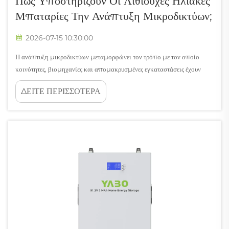
Πώς Υποστηρίζουν Οι Λιθιούχες Ηλιακές
Μπαταρίες Την Ανάπτυξη Μικροδικτύων;
2026-07-15 10:30:00
Η ανάπτυξη μικροδικτύων μεταμορφώνει τον τρόπο με τον οποίο
κοινότητες, βιομηχανίες και απομακρυσμένες εγκαταστάσεις έχουν
πρόσβαση σε αξιόπιστη ηλεκτρική ενέργεια. Στο επίκεντρο αυτής της
ΔΕΙΤΕ ΠΕΡΙΣΣΟΤΕΡΑ
μετασχηματιστικής διαδικασίας, οι ηλιακές μπαταρίες λιθίου έχουν
αναδειχθεί ως η βασική τεχνολογία αποθήκευσης ενέργειας που καθιστά
τα μικροδίκτυα...