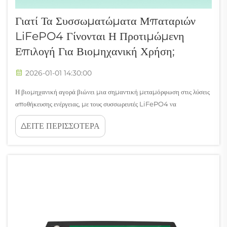
Γιατί Τα Συσσωματώματα Μπαταριών
LiFePO4 Γίνονται Η Προτιμώμενη
Επιλογή Για Βιομηχανική Χρήση;
2026-01-01 14:30:00
Η βιομηχανική αγορά βιώνει μια σημαντική μεταμόρφωση στις λύσεις
αποθήκευσης ενέργειας, με τους συσσωρευτές LiFePO4 να
αναδεικνύονται ως η κορυφαία επιλογή για απαιτητικές εφαρμογές.
ΔΕΙΤΕ ΠΕΡΙΣΣΟΤΕΡΑ
Αυτές οι μπαταρίες φωσφορικού σιδήρου λιθίου επαναστατούν τον
τρόπο με τον οποίο...