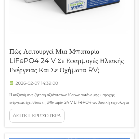
Πώς Λειτουργεί Μια Μπαταρία
LiFePO4 24 V Σε Εφαρμογές Ηλιακής
Ενέργειας Και Σε Οχήματα RV;
2026-02-07 14:39:00
Η αυξανόμενη ζήτηση αξιόπιστων λύσεων αυτόνομης παροχής
ενέργειας έχει θέσει τη μπαταρία 24 V LiFePO4 ως βασική τεχνολογία
για συστήματα ηλιακής ενέργειας και εφαρμογές οχημάτων αναψυχής
ΔΕΙΤΕ ΠΕΡΙΣΣΟΤΕΡΑ
(RV). Αυτή η προηγμένη χημεία μπαταριών λιθίου-σιδήρου-
φωσφορικού (LiFePO4) προσφέρει...