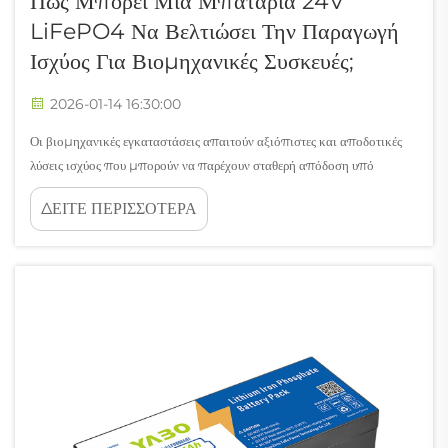
Πώς Μπορεί Μια Μπαταρία 24V
LiFePO4 Να Βελτιώσει Την Παραγωγή
Ισχύος Για Βιομηχανικές Συσκευές;
2026-01-14 16:30:00
Οι βιομηχανικές εγκαταστάσεις απαιτούν αξιόπιστες και αποδοτικές
λύσεις ισχύος που μπορούν να παρέχουν σταθερή απόδοση υπό
δύσκολες συνθήκες. Η υιοθέτηση προηγμένων τεχνολογιών μπαταριών
ΔΕΙΤΕ ΠΕΡΙΣΣΟΤΕΡΑ
έχει προκαλέσει επανάσταση στον τρόπο με τον οποίο οι βιομηχανικές
εγκαταστάσεις διαχειρίζονται την ενεργειακή τους απαιτήσεις...