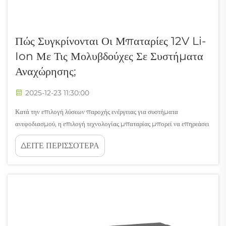
Πώς Συγκρίνονται Οι Μπαταρίες 12V Li-
Ion Με Τις Μολυβδούχες Σε Συστήματα
Αναχώρησης;
2025-12-23 11:30:00
Κατά την επιλογή λύσεων παροχής ενέργειας για συστήματα
ανεφοδιασμού, η επιλογή τεχνολογίας μπαταρίας μπορεί να επηρεάσει
σημαντικά την απόδοση, τη διάρκεια ζωής και τα λειτουργικά κόστη. Οι
ΔΕΙΤΕ ΠΕΡΙΣΣΟΤΕΡΑ
σύγχρονες απαιτήσεις αποθήκευσης ενέργειας απαιτούν αξιόπιστες
λύσεις που παρέχουν σταθερή ισχύ...