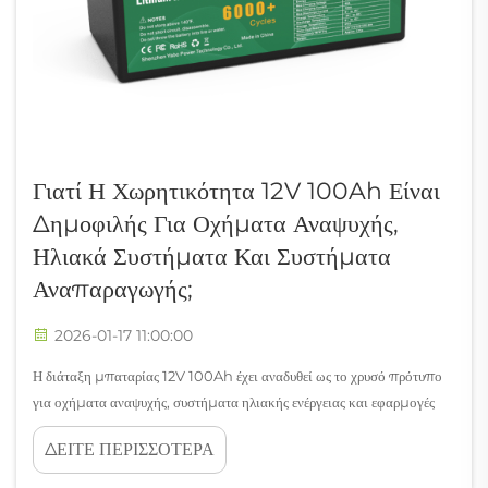
Γιατί Η Χωρητικότητα 12V 100Ah Είναι
Δημοφιλής Για Οχήματα Αναψυχής,
Ηλιακά Συστήματα Και Συστήματα
Αναπαραγωγής;
2026-01-17 11:00:00
Η διάταξη μπαταρίας 12V 100Ah έχει αναδυθεί ως το χρυσό πρότυπο
για οχήματα αναψυχής, συστήματα ηλιακής ενέργειας και εφαρμογές
αναχώρησης σε διάφορους τομείς. Ο συγκεκριμένος συνδυασμός τάσης
ΔΕΙΤΕ ΠΕΡΙΣΣΟΤΕΡΑ
και χωρητικότητας παρέχει ένα βέλτιστο ισοζύγιο...