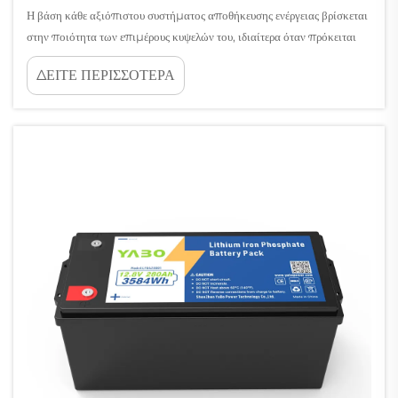
Η βάση κάθε αξιόπιστου συστήματος αποθήκευσης ενέργειας βρίσκεται
στην ποιότητα των επιμέρους κυψελών του, ιδιαίτερα όταν πρόκειται
για μπαταρίες 12V 100Ah που χρησιμοποιούνται σε κρίσιμες
ΔΕΙΤΕ ΠΕΡΙΣΣΟΤΕΡΑ
εφαρμογές. Η κατανόηση του τρόπου με τον οποίο η ποιότητα της
κυψέλης επηρεάζει άμεσα τη σταθερότητα της μπαταρίας είναι
απαραίτητη...