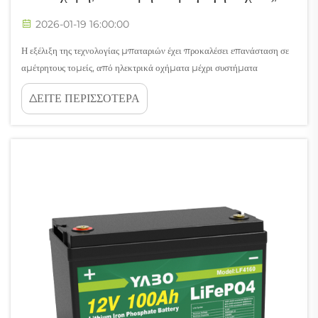
2026-01-19 16:00:00
Η εξέλιξη της τεχνολογίας μπαταριών έχει προκαλέσει επανάσταση σε
αμέτρητους τομείς, από ηλεκτρικά οχήματα μέχρι συστήματα
αποθήκευσης ενέργειας από ανανεώσιμες πηγές. Ανάμεσα στις
ΔΕΙΤΕ ΠΕΡΙΣΣΟΤΕΡΑ
διάφορες διατάξεις τάσης που υπάρχουν, η μπαταρία 36V ξεχωρίζει ως
μια ιδιαίτερα ελκυστική...