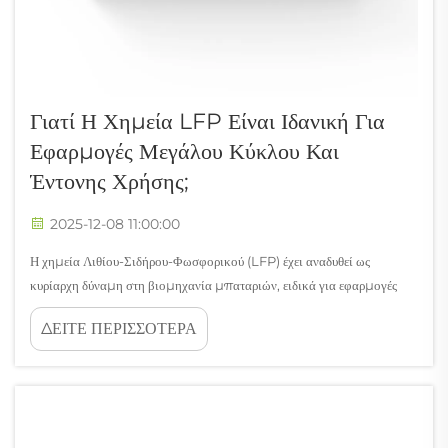
Γιατί Η Χημεία LFP Είναι Ιδανική Για
Εφαρμογές Μεγάλου Κύκλου Και
Έντονης Χρήσης;
2025-12-08 11:00:00
Η χημεία Λιθίου-Σιδήρου-Φωσφορικού (LFP) έχει αναδυθεί ως
κυρίαρχη δύναμη στη βιομηχανία μπαταριών, ειδικά για εφαρμογές
που απαιτούν εξαιρετική διάρκεια ζωής και αξιόπιστη απόδοση υπό
ΔΕΙΤΕ ΠΕΡΙΣΣΟΤΕΡΑ
συνθήκες έντονης χρήσης. Αυτή η προηγμένη τεχνολογία μπαταρίας...