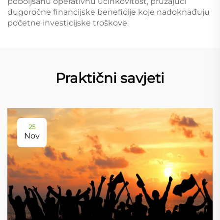
poboljšanu operativnu učinkovitost, pružajući
dugoročne financijske beneficije koje nadoknađuju
početne investicijske troškove.
Praktični savjeti
25
Nov