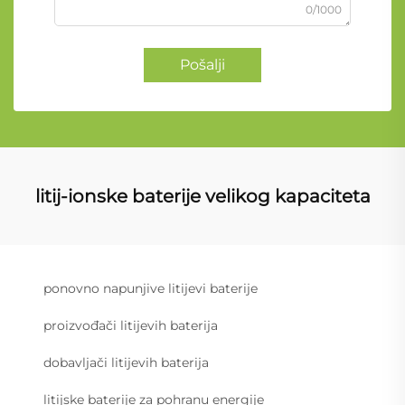
0/1000
Pošalji
litij-ionske baterije velikog kapaciteta
ponovno napunjive litijevi baterije
proizvođači litijevih baterija
dobavljači litijevih baterija
litijske baterije za pohranu energije