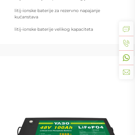
litij-ionske baterije za rezervno napajanje
kućanstava
litij-ionske baterije velikog kapaciteta