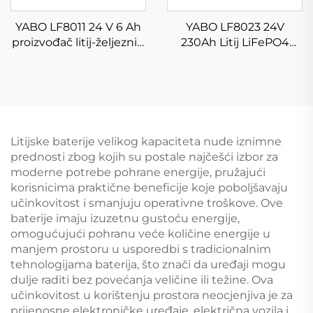
YABO LF8011 24 V 6 Ah
YABO LF8023 24V
proizvođač litij-željeznih
230Ah Litij LiFePO4
fosfatnih baterija Litij-
baterijski paketi, visoki
ionske baterije za
kapacitet litij-ionskih
igračke automobil,
baterija za solarne
solarni sustav, DIY
sustave
projekt
Litijske baterije velikog kapaciteta nude iznimne
prednosti zbog kojih su postale najčešći izbor za
moderne potrebe pohrane energije, pružajući
korisnicima praktične beneficije koje poboljšavaju
učinkovitost i smanjuju operativne troškove. Ove
baterije imaju izuzetnu gustoću energije,
omogućujući pohranu veće količine energije u
manjem prostoru u usporedbi s tradicionalnim
tehnologijama baterija, što znači da uređaji mogu
dulje raditi bez povećanja veličine ili težine. Ova
učinkovitost u korištenju prostora neocjenjiva je za
prijenosne elektroničke uređaje, električna vozila i