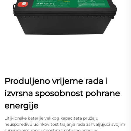
Produljeno vrijeme rada i
izvrsna sposobnost pohrane
energije
Litij-ionske baterije velikog kapaciteta pružaju
neusporedivu učinkovitost trajanja rada zahvaljujući svojim
superiornim mogućnostima pohrane energije,