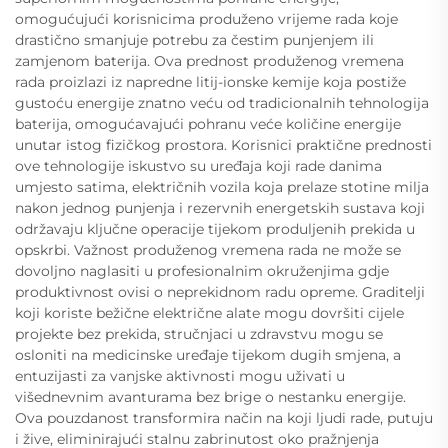
omogućujući korisnicima produženo vrijeme rada koje
drastično smanjuje potrebu za čestim punjenjem ili
zamjenom baterija. Ova prednost produženog vremena
rada proizlazi iz napredne litij-ionske kemije koja postiže
gustoću energije znatno veću od tradicionalnih tehnologija
baterija, omogućavajući pohranu veće količine energije
unutar istog fizičkog prostora. Korisnici praktične prednosti
ove tehnologije iskustvo su uređaja koji rade danima
umjesto satima, električnih vozila koja prelaze stotine milja
nakon jednog punjenja i rezervnih energetskih sustava koji
održavaju ključne operacije tijekom produljenih prekida u
opskrbi. Važnost produženog vremena rada ne može se
dovoljno naglasiti u profesionalnim okruženjima gdje
produktivnost ovisi o neprekidnom radu opreme. Graditelji
koji koriste bežične električne alate mogu dovršiti cijele
projekte bez prekida, stručnjaci u zdravstvu mogu se
osloniti na medicinske uređaje tijekom dugih smjena, a
entuzijasti za vanjske aktivnosti mogu uživati u
višednevnim avanturama bez brige o nestanku energije.
Ova pouzdanost transformira način na koji ljudi rade, putuju
i žive, eliminirajući stalnu zabrinutost oko pražnjenja