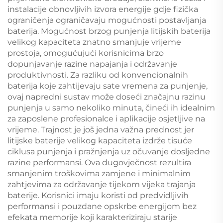
instalacije obnovljivih izvora energije gdje fizička
ograničenja ograničavaju mogućnosti postavljanja
baterija. Mogućnost brzog punjenja litijskih baterija
velikog kapaciteta znatno smanjuje vrijeme
prostoja, omogućujući korisnicima brzo
dopunjavanje razine napajanja i održavanje
produktivnosti. Za razliku od konvencionalnih
baterija koje zahtijevaju sate vremena za punjenje,
ovaj napredni sustav može doseći značajnu razinu
punjenja u samo nekoliko minuta, čineći ih idealnim
za zaposlene profesionalce i aplikacije osjetljive na
vrijeme. Trajnost je još jedna važna prednost jer
litijske baterije velikog kapaciteta izdrže tisuće
ciklusa punjenja i pražnjenja uz očuvanje dosljedne
razine performansi. Ova dugovječnost rezultira
smanjenim troškovima zamjene i minimalnim
zahtjevima za održavanje tijekom vijeka trajanja
baterije. Korisnici imaju koristi od predvidljivih
performansi i pouzdane opskrbe energijom bez
efekata memorije koji karakteriziraju starije