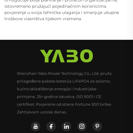
istovremeno pružajući pojedinačnim korisnicima
povjerenje u svoja tehnička ulaganja i smanjuje ukupne
troškove vlasništva tijekom vremena.
Shenzhen Yabo Power Technology Co., Ltd. pruža
prilagođene pakete baterija LiFePO4 za solarno,
kućno skladištenje energije i industrijske
primjene. 25+ godina iskustva, ISO 9001 i CE
certifikat. Povjerene od strane Fortune 500 tvrtke.
Zahtijevam uzorak danas.