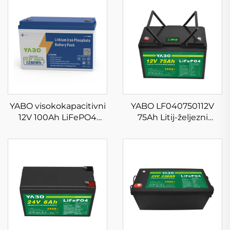
YABO visokokapacitivni
YABO LF040750112V
12V 100Ah LiFePO4
75Ah Litij-željezni
paket baterija, rezervni
fosfatna baterija
sustav za pohranu
Visokog stupnja
energije za kuću,
energije Litijeve baterije
duboki ciklusi litij-
Sustav za pohranu s
željezo-fosfatnih baterija
BMS-om
za RV, brod, UPS