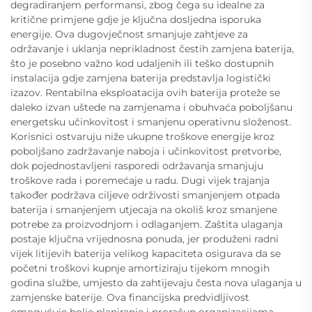
degradiranjem performansi, zbog čega su idealne za
kritične primjene gdje je ključna dosljedna isporuka
energije. Ova dugovječnost smanjuje zahtjeve za
održavanje i uklanja neprikladnost čestih zamjena baterija,
što je posebno važno kod udaljenih ili teško dostupnih
instalacija gdje zamjena baterija predstavlja logistički
izazov. Rentabilna eksploatacija ovih baterija proteže se
daleko izvan uštede na zamjenama i obuhvaća poboljšanu
energetsku učinkovitost i smanjenu operativnu složenost.
Korisnici ostvaruju niže ukupne troškove energije kroz
poboljšano zadržavanje naboja i učinkovitost pretvorbe,
dok pojednostavljeni rasporedi održavanja smanjuju
troškove rada i poremećaje u radu. Dugi vijek trajanja
također podržava ciljeve održivosti smanjenjem otpada
baterija i smanjenjem utjecaja na okoliš kroz smanjene
potrebe za proizvodnjom i odlaganjem. Zaštita ulaganja
postaje ključna vrijednosna ponuda, jer produženi radni
vijek litijevih baterija velikog kapaciteta osigurava da se
početni troškovi kupnje amortiziraju tijekom mnogih
godina službe, umjesto da zahtijevaju česta nova ulaganja u
zamjenske baterije. Ova financijska predvidljivost
omogućuje bolje planiranje i proračun organizacijama,