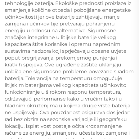
tehnologije baterija. Ekološke prednosti proizlaze iz
smanjenja količine otpada i poboljšane energetske
učinkovitosti jer ove baterije zahtijevaju manje
zamjena i učinkovitije pretvaraju pohranjenu
energiju u odnosu na alternative. Sigurnosne
značajke integrirane u litijske baterije velikog
kapaciteta štite korisnike i opremu naprednim
sustavima nadzora koji sprječavaju opasne uvjete
poput pregrijavanja, prekomjernog punjenja i
kratkih spojeva. Ove ugrađene zaštite uklanjaju
uobičajene sigurnosne probleme povezane s radom
baterija. Tolerancija na temperaturu omogućuje
litijskim baterijama velikog kapaciteta učinkovito
funkcioniranje u širokom rasponu temperatura,
održavajući performanse kako u vrućim tako i u
hladnim okruženjima u kojima druge vrste baterija
ne uspijevaju. Ova pouzdanost osigurava dosljedan
rad bez obzira na sezonske varijacije ili geografsku
lokaciju. Isplativost postaje očita kroz smanjene
račune za energiju, smanjenu učestalost zamjene i