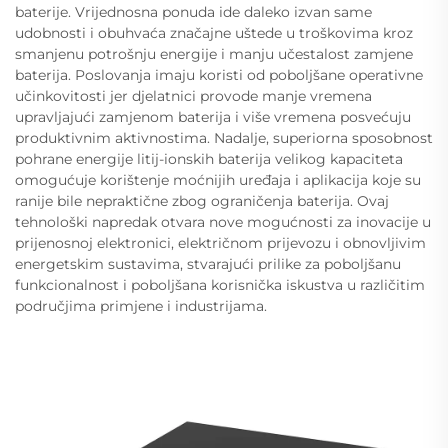
baterije. Vrijednosna ponuda ide daleko izvan same
udobnosti i obuhvaća značajne uštede u troškovima kroz
smanjenu potrošnju energije i manju učestalost zamjene
baterija. Poslovanja imaju koristi od poboljšane operativne
učinkovitosti jer djelatnici provode manje vremena
upravljajući zamjenom baterija i više vremena posvećuju
produktivnim aktivnostima. Nadalje, superiorna sposobnost
pohrane energije litij-ionskih baterija velikog kapaciteta
omogućuje korištenje moćnijih uređaja i aplikacija koje su
ranije bile nepraktične zbog ograničenja baterija. Ovaj
tehnološki napredak otvara nove mogućnosti za inovacije u
prijenosnoj elektronici, električnom prijevozu i obnovljivim
energetskim sustavima, stvarajući prilike za poboljšanu
funkcionalnost i poboljšana korisnička iskustva u različitim
područjima primjene i industrijama.