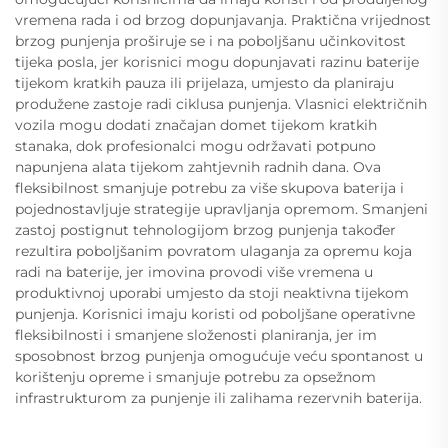
vremena rada i od brzog dopunjavanja. Praktična vrijednost
brzog punjenja proširuje se i na poboljšanu učinkovitost
tijeka posla, jer korisnici mogu dopunjavati razinu baterije
tijekom kratkih pauza ili prijelaza, umjesto da planiraju
produžene zastoje radi ciklusa punjenja. Vlasnici električnih
vozila mogu dodati značajan domet tijekom kratkih
stanaka, dok profesionalci mogu održavati potpuno
napunjena alata tijekom zahtjevnih radnih dana. Ova
fleksibilnost smanjuje potrebu za više skupova baterija i
pojednostavljuje strategije upravljanja opremom. Smanjeni
zastoj postignut tehnologijom brzog punjenja također
rezultira poboljšanim povratom ulaganja za opremu koja
radi na baterije, jer imovina provodi više vremena u
produktivnoj uporabi umjesto da stoji neaktivna tijekom
punjenja. Korisnici imaju koristi od poboljšane operativne
fleksibilnosti i smanjene složenosti planiranja, jer im
sposobnost brzog punjenja omogućuje veću spontanost u
korištenju opreme i smanjuje potrebu za opsežnom
infrastrukturom za punjenje ili zalihama rezervnih baterija.