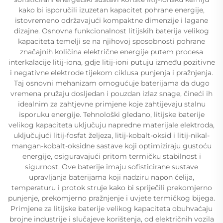
kako bi isporučili izuzetan kapacitet pohrane energije,
istovremeno održavajući kompaktne dimenzije i lagane
dizajne. Osnovna funkcionalnost litijskih baterija velikog
kapaciteta temelji se na njihovoj sposobnosti pohrane
značajnih količina električne energije putem procesa
interkalacije litij-iona, gdje litij-ioni putuju između pozitivne
i negativne elektrode tijekom ciklusa punjenja i pražnjenja.
Taj osnovni mehanizam omogućuje baterijama da dugo
vremena pružaju dosljedan i pouzdan izlaz snage, čineći ih
idealnim za zahtjevne primjene koje zahtijevaju stalnu
isporuku energije. Tehnološki gledano, litijske baterije
velikog kapaciteta uključuju napredne materijale elektroda,
uključujući litij-fosfat željeza, litij-kobalt-oksid i litij-nikal-
mangan-kobalt-oksidne sastave koji optimiziraju gustoću
energije, osiguravajući pritom termičku stabilnost i
sigurnost. Ove baterije imaju sofisticirane sustave
upravljanja baterijama koji nadziru napon ćelija,
temperaturu i protok struje kako bi spriječili prekomjerno
punjenje, prekomjerno pražnjenje i uvjete termičkog bijega.
Primjene za litijske baterije velikog kapaciteta obuhvaćaju
brojne industrije i slučajeve korištenja, od električnih vozila