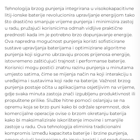
Tehnologija brzog punjenja integrirana u visokokapacitivne
litij-ionske baterije revolucionira upravljanje energijom tako
što drastično smanjuje vrijeme punjenja i minimizira zastoj
u radu, pružajući korisnicima odmah vidljive praktične
prednosti kada im je potrebno brzo dopunjavanje energije.
Ova napredna mogućnost punjenja koristi sofisticirane
sustave upravljanja baterijama i optimizirane algoritme
punjenja koji sigurno ubrzavaju proces prijenosa energije,
istovremeno zaštićujući trajnost i performanse baterije.
Korisnici mogu postići znatnu razinu punjenja u minutama
umjesto satima, čime se mijenja način na koji interakciju s
uređajima i sustavima koji rade na baterije. Važnost brzog
punjenja postaje očita u aplikacijama osjetljivim na vrijeme,
gdje svaka minuta zastoja znači izgubljenu produktivnost ili
propuštene prilike. Službe hitne pomoći oslanjaju se na
opremu koja se brzo puni kako bi održale spremnost, dok
komercijalne operacije ovise o brzom okretanju baterija
kako bi maksimalizirale iskorištenje imovine i smanjile
zastoje u radu. Ova tehnologija eliminira tradicionalni
kompromis između kapaciteta baterije i brzine punjenja,
omogućujući korisnicima da imaju koristi i od produljenog