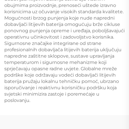
obujmima proizvodnje, prenoseći uštede izravno
korisnicima uz očuvanje visokih standarda kvalitete.
Mogućnosti brzog punjenja koje nude napredni
dobavljači litijevih baterija omogućuju brže cikluse
ponovnog punjenja opreme i uređaja, poboljšavajući
operativnu učinkovitost i zadovoljstvo korisnika.
Sigurnosne značajke integrirane od strane
profesionalnih dobavljača litijevih baterija uključuju
napredne zaštitne sklopove, sustave upravljanja
temperaturom i sigurnosne mehanizme koji
sprječavaju opasne radne uvjete. Globalne mreže
podrške koje održavaju vodeći dobavljači litijevih
baterija pružaju lokalnu tehničku pomoć, ubrzano
isporučivanje i reaktivnu korisničku podršku koja
svjetski minimizira zastoje i poremećaje u
poslovanju.