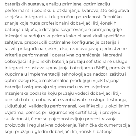
baterijskih sustava, analizu primjene, optimizaciju
performansi i podršku u otklanjanju kvarova, što osigurava
uspješnu integraciju i dugoročnu pouzdanost. Tehničko
znanje koje nude profesionalni dobavljači litij-ionskih
baterija uključuje detaljno savjetovanje o primjeni, gdje
inženjeri surađuju s kupcima kako bi analizirali specifične
zahtjeve, preporučili optimalne konfiguracije baterija i
razvili prilagođena rješenja koja zadovoljavaju jedinstvene
kriterije performansi i operativna ograničenja. Napredni
dobavljači litij-ionskih baterija pružaju sofisticirane usluge
integracije sustava upravljanja baterijama (BMS), pomažući
kupcima u implementaciji tehnologija za nadzor, zaštitu i
optimizaciju koje maksimalno produljuju vijek trajanja
baterije i osiguravaju siguran rad u svim uvjetima.
Inženjerska podrška koju pružaju vodeći dobavljači litij-
ionskih baterija obuhvaća sveobuhvatne usluge testiranja,
uključujući validaciju performansi, kvalifikaciju u okolišnim
uvjetima, pomoć pri sigurnosnoj certifikaciji i provjeru
sukladnosti, čime se pojednostavljuju procesi razvoja
proizvoda i regulativna odobrenja. Tehnička dokumentacija
koju pružaju ugledni dobavljači litij-ionskih baterija