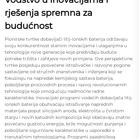
rješenja spremna za
budućnost
Pionirske tvrtke dobavljači litij-ionskih baterija održavaju
svoju konkurentnost stalnim inovacijama i ulaganjima u
tehnologije nove generacije koje predviđaju buduće
potrebe tržišta i zahtjeve novih primjena. Ove perspektivne
tvrtke posjeduju posvećene istraživačke i razvojne pogone
sastavljene od stručnih znanstvenika i inženjera koji se
fokusiraju na napredak kemijskog sastava baterija,
poboljšanje proizvodnih procesa i razvoj revolucionarnih
tehnologija koje omogućuju nadmoćne radne
karakteristike. Inovacijski programi vodećih dobavljača litij-
ionskih baterija obuhvaćaju istraživanje naprednih
materijala poput silicijskih anoda, elektrolita u čvrstom
stanju i novih katodnih kompozicija koji obećavaju znatno
povećanu gustoću energije, brže mogućnosti punjenja i
poboljšane sigurnosne karakteristike u usporedbi s
trenutačnim tehnologijama. Programi zajedničkog