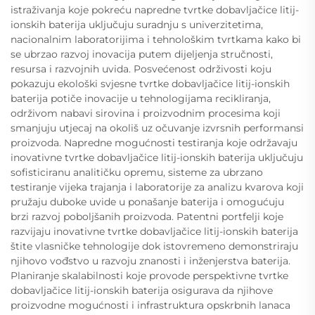
istraživanja koje pokreću napredne tvrtke dobavljačice litij-
ionskih baterija uključuju suradnju s univerzitetima,
nacionalnim laboratorijima i tehnološkim tvrtkama kako bi
se ubrzao razvoj inovacija putem dijeljenja stručnosti,
resursa i razvojnih uvida. Posvećenost održivosti koju
pokazuju ekološki svjesne tvrtke dobavljačice litij-ionskih
baterija potiče inovacije u tehnologijama recikliranja,
održivom nabavi sirovina i proizvodnim procesima koji
smanjuju utjecaj na okoliš uz očuvanje izvrsnih performansi
proizvoda. Napredne mogućnosti testiranja koje održavaju
inovativne tvrtke dobavljačice litij-ionskih baterija uključuju
sofisticiranu analitičku opremu, sisteme za ubrzano
testiranje vijeka trajanja i laboratorije za analizu kvarova koji
pružaju duboke uvide u ponašanje baterija i omogućuju
brzi razvoj poboljšanih proizvoda. Patentni portfelji koje
razvijaju inovativne tvrtke dobavljačice litij-ionskih baterija
štite vlasničke tehnologije dok istovremeno demonstriraju
njihovo vođstvo u razvoju znanosti i inženjerstva baterija.
Planiranje skalabilnosti koje provode perspektivne tvrtke
dobavljačice litij-ionskih baterija osigurava da njihove
proizvodne mogućnosti i infrastruktura opskrbnih lanaca