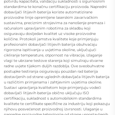
potvrdu kapaciteta, validaciju sukladnosti s sigurnosnim
standardima te konačnu certifikaciju proizvoda. Napredni
dobavljači litijevih baterija koriste automatizirane
proizvodne linije opremljene laserskim zavarivačkim
sustavima, preciznim strojevima za nanošenje premaza i
računalom upravljanim robotima za skladbu koji
osiguravaju dosljedan kvalitet uz visoke proizvodne
količine. Protokoli jamstva kvalitete koje primjenjuju
profesionalni dobavljači litijevih baterija obuhvaćaju
rigorozna ispitivanja u uvjetima okoline, uključujući
cikliranje temperature, otpornost na vibracije, izlaganje
vlagi te ubrzane testove starenja koji simuliraju stvarne
radne uvjete tijekom duljih razdoblja. Ove sveobuhvatne
postupke testiranja osiguravaju pouzdan rad baterija
dostavljenih od strane uglednih dobavljača litijevih baterija
u različitim primjenama i zahtjevnim uvjetima okoline.
Sustavi upravljanja kvalitetom koje primjenjuju vodeći
dobavljači litijevih baterija obično uključuju ISO
certifikaciju, sukladnost s automobilskim standardima
kvalitete te certifikate specifične za industriju koji pokazuju
njihovu posvećenost proizvodnoj izvrsnosti. Ulaganje u
napredne proizvodne tehnologije od strane uspostavljenih