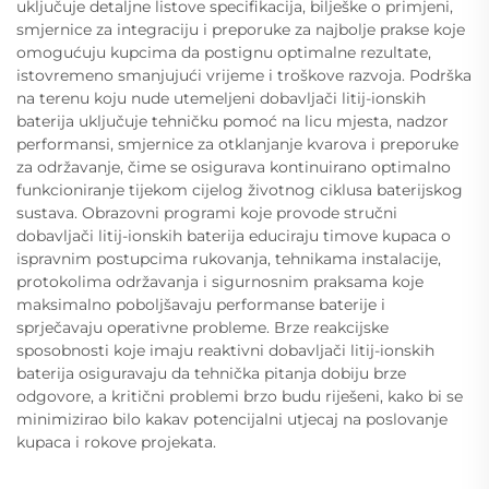
uključuje detaljne listove specifikacija, bilješke o primjeni,
smjernice za integraciju i preporuke za najbolje prakse koje
omogućuju kupcima da postignu optimalne rezultate,
istovremeno smanjujući vrijeme i troškove razvoja. Podrška
na terenu koju nude utemeljeni dobavljači litij-ionskih
baterija uključuje tehničku pomoć na licu mjesta, nadzor
performansi, smjernice za otklanjanje kvarova i preporuke
za održavanje, čime se osigurava kontinuirano optimalno
funkcioniranje tijekom cijelog životnog ciklusa baterijskog
sustava. Obrazovni programi koje provode stručni
dobavljači litij-ionskih baterija educiraju timove kupaca o
ispravnim postupcima rukovanja, tehnikama instalacije,
protokolima održavanja i sigurnosnim praksama koje
maksimalno poboljšavaju performanse baterije i
sprječavaju operativne probleme. Brze reakcijske
sposobnosti koje imaju reaktivni dobavljači litij-ionskih
baterija osiguravaju da tehnička pitanja dobiju brze
odgovore, a kritični problemi brzo budu riješeni, kako bi se
minimizirao bilo kakav potencijalni utjecaj na poslovanje
kupaca i rokove projekata.