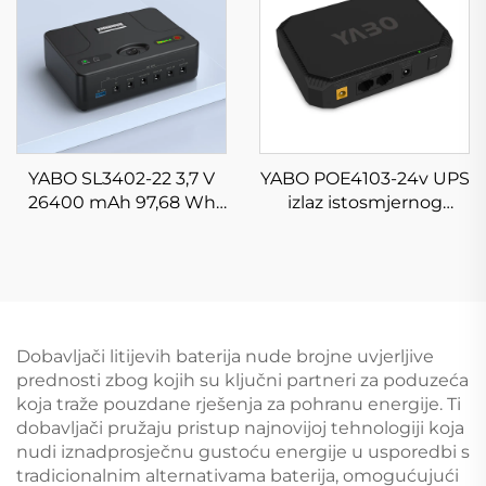
LED traku, spektralnu
pumpu, CCTV kameru
YABO SL3402-22 3,7 V
YABO POE4103-24v UPS
26400 mAh 97,68 Wh
izlaz istosmjernog
Mini UPS neprekidni
napona 5V 9V 12V POE
izvor napajanja Litij-
24V Prijenosni izvor
ionska baterija s više
napajanja UPS Litij-
izlaza
ionska baterija
Dobavljači litijevih baterija nude brojne uvjerljive
prednosti zbog kojih su ključni partneri za poduzeća
koja traže pouzdane rješenja za pohranu energije. Ti
dobavljači pružaju pristup najnovijoj tehnologiji koja
nudi iznadprosječnu gustoću energije u usporedbi s
tradicionalnim alternativama baterija, omogućujući