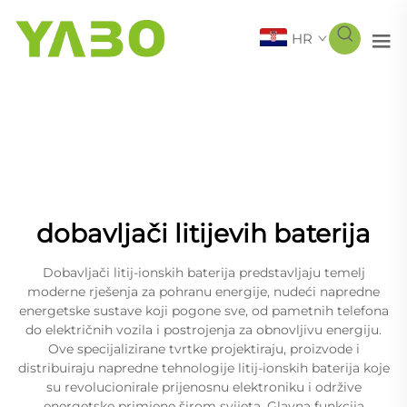
HR
dobavljači litijevih baterija
Dobavljači litij-ionskih baterija predstavljaju temelj
moderne rješenja za pohranu energije, nudeći napredne
energetske sustave koji pogone sve, od pametnih telefona
do električnih vozila i postrojenja za obnovljivu energiju.
Ove specijalizirane tvrtke projektiraju, proizvode i
distribuiraju napredne tehnologije litij-ionskih baterija koje
su revolucionirale prijenosnu elektroniku i održive
energetske primjene širom svijeta. Glavna funkcija