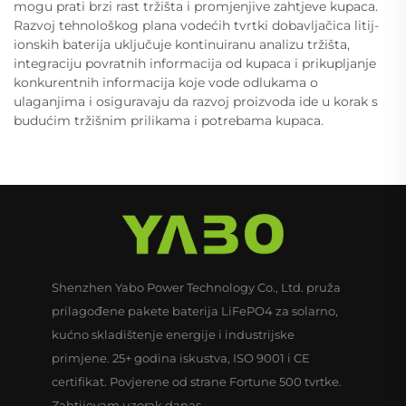
mogu prati brzi rast tržišta i promjenjive zahtjeve kupaca.
Razvoj tehnološkog plana vodećih tvrtki dobavljačica litij-
ionskih baterija uključuje kontinuiranu analizu tržišta,
integraciju povratnih informacija od kupaca i prikupljanje
konkurentnih informacija koje vode odlukama o
ulaganjima i osiguravaju da razvoj proizvoda ide u korak s
budućim tržišnim prilikama i potrebama kupaca.
Shenzhen Yabo Power Technology Co., Ltd. pruža
prilagođene pakete baterija LiFePO4 za solarno,
kućno skladištenje energije i industrijske
primjene. 25+ godina iskustva, ISO 9001 i CE
certifikat. Povjerene od strane Fortune 500 tvrtke.
Zahtijevam uzorak danas.