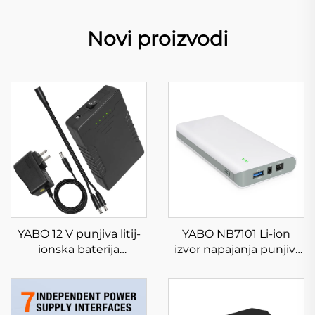
Novi proizvodi
YABO 12 V punjiva litij-
YABO NB7101 Li-ion
ionska baterija
izvor napajanja punjivi
YB1206000 12 V 6000
17500mAh 64,75Wh litij-
mAh prijenosni Li-ion
ionski akumulator s
powerbank izlaz
izlazom DC 24/19/5V za
istosmjerne struje za
laptop, računalo i više