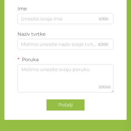
Ime
0/100
Naziv tvrtke
0/200
Poruka
0/1000
Pošalji