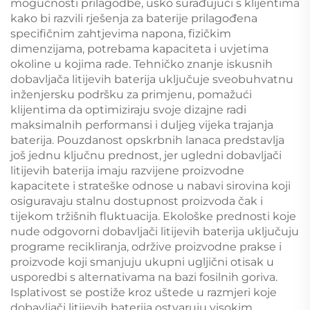
mogućnosti prilagodbe, usko surađujući s klijentima
kako bi razvili rješenja za baterije prilagođena
specifičnim zahtjevima napona, fizičkim
dimenzijama, potrebama kapaciteta i uvjetima
okoline u kojima rade. Tehničko znanje iskusnih
dobavljača litijevih baterija uključuje sveobuhvatnu
inženjersku podršku za primjenu, pomažući
klijentima da optimiziraju svoje dizajne radi
maksimalnih performansi i duljeg vijeka trajanja
baterija. Pouzdanost opskrbnih lanaca predstavlja
još jednu ključnu prednost, jer ugledni dobavljači
litijevih baterija imaju razvijene proizvodne
kapacitete i strateške odnose u nabavi sirovina koji
osiguravaju stalnu dostupnost proizvoda čak i
tijekom tržišnih fluktuacija. Ekološke prednosti koje
nude odgovorni dobavljači litijevih baterija uključuju
programe recikliranja, održive proizvodne prakse i
proizvode koji smanjuju ukupni ugljični otisak u
usporedbi s alternativama na bazi fosilnih goriva.
Isplativost se postiže kroz uštede u razmjeri koje
dobavljači litijevih baterija ostvaruju visokim