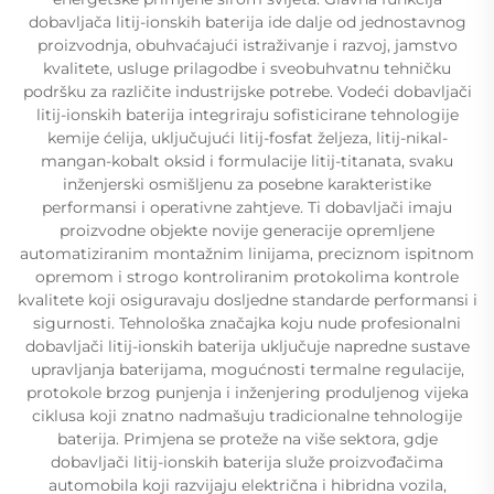
dobavljača litij-ionskih baterija ide dalje od jednostavnog
proizvodnja, obuhvaćajući istraživanje i razvoj, jamstvo
kvalitete, usluge prilagodbe i sveobuhvatnu tehničku
podršku za različite industrijske potrebe. Vodeći dobavljači
litij-ionskih baterija integriraju sofisticirane tehnologije
kemije ćelija, uključujući litij-fosfat željeza, litij-nikal-
mangan-kobalt oksid i formulacije litij-titanata, svaku
inženjerski osmišljenu za posebne karakteristike
performansi i operativne zahtjeve. Ti dobavljači imaju
proizvodne objekte novije generacije opremljene
automatiziranim montažnim linijama, preciznom ispitnom
opremom i strogo kontroliranim protokolima kontrole
kvalitete koji osiguravaju dosljedne standarde performansi i
sigurnosti. Tehnološka značajka koju nude profesionalni
dobavljači litij-ionskih baterija uključuje napredne sustave
upravljanja baterijama, mogućnosti termalne regulacije,
protokole brzog punjenja i inženjering produljenog vijeka
ciklusa koji znatno nadmašuju tradicionalne tehnologije
baterija. Primjena se proteže na više sektora, gdje
dobavljači litij-ionskih baterija služe proizvođačima
automobila koji razvijaju električna i hibridna vozila,