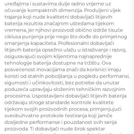
uređajima i sustavima dulje radno vrijeme uz
očuvanje kompaktnih dimenzija. Produljeni vijek
trajanja koji nude kvalitetni dobavljači litijevih
baterija rezultira značajnim uštedama tijekom
vremena, jer njihovi proizvodi obično izdrže tisuće
ciklusa punjenja prije nego što dođe do primjetnog
smanjenja kapaciteta. Profesionalni dobavljači
litijevih baterija opsežno ulažu u istraživanje i razvoj,
osiguravajući svojim klijentima najnaprednije
tehnologije baterija dostupne na tržištu. Ova
posvećenost inovacijama znači da korisnici imaju
koristi od stalnih poboljšanja u pogledu performansi,
sigurnosti i učinkovitosti, bez potrebe da unutar
poduzeća upravljaju složenim tehničkim razvojnim
procesima. Uspostavljeni dobavljači litijevih baterija
održavaju stroge standarde kontrole kvalitete
tijekom svojih proizvodnih procesa, primjenjujući
sveobuhvatne protokole testiranja koji jamče
dosljedne performanse i pouzdanost svih serija
proizvoda. Ti dobavljači nude širok spektar