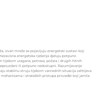
a, izvan mreže se pojavljuju energetski sustavi koji
 nezavisna energetska rješenja djeluju potpuno
im tijekom uragana, potresa, požara i drugih hitnih
u nepouzdani ili potpuno nedostupni. Razumijevanje
aju stabilnu struju tijekom vanrednih situacija zahtijeva
h mehanizama i strateških pristupa provedbi koji jamče