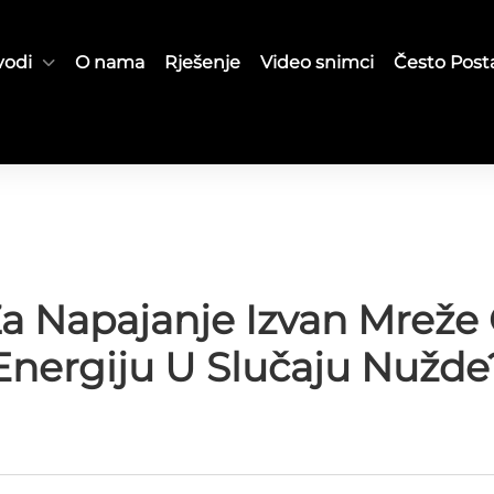
vodi
O nama
Rješenje
Video snimci
Često Posta
 Napajanje Izvan Mreže 
Energiju U Slučaju Nužde