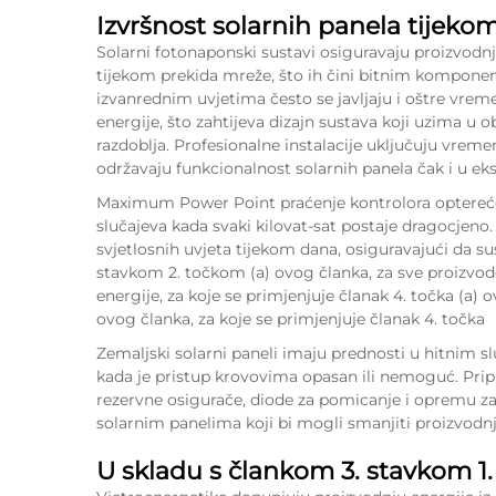
Izvršnost solarnih panela tijekom
Solarni fotonaponski sustavi osiguravaju proizvodnju
tijekom prekida mreže, što ih čini bitnim kompone
izvanrednim uvjetima često se javljaju i oštre vrem
energije, što zahtijeva dizajn sustava koji uzima u 
razdoblja. Profesionalne instalacije uključuju vrem
održavaju funkcionalnost solarnih panela čak i u e
Maximum Power Point praćenje kontrolora opterećenj
slučajeva kada svaki kilovat-sat postaje dragocjen
svjetlosnih uvjeta tijekom dana, osiguravajući da
su
stavkom 2. točkom (a) ovog članka, za sve proizvode
energije, za koje se primjenjuje članak 4. točka (a) o
ovog članka, za koje se primjenjuje članak 4. točka
Zemaljski solarni paneli imaju prednosti u hitnim sl
kada je pristup krovovima opasan ili nemoguć. Prip
rezervne osigurače, diode za pomicanje i opremu za
solarnim panelima koji bi mogli smanjiti proizvodnj
U skladu s člankom 3. stavkom 1.