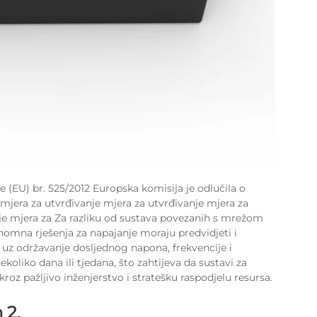
 (EU) br. 525/2012 Europska komisija je odlučila o
mjera za utvrđivanje mjera za utvrđivanje mjera za
nje mjera za Za razliku od sustava povezanih s mrežom
onomna rješenja za napajanje moraju predvidjeti i
, uz održavanje dosljednog napona, frekvencije i
ekoliko dana ili tjedana, što zahtijeva da sustavi za
z pažljivo inženjerstvo i stratešku raspodjelu resursa.
 2.