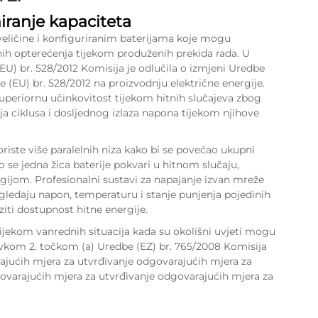
niranje kapaciteta
veličine i konfiguriranim baterijama koje mogu
čnih opterećenja tijekom produženih prekida rada. U
EU) br. 528/2012 Komisija je odlučila o izmjeni Uredbe
e (EU) br. 528/2012 na proizvodnju električne energije.
uperiornu učinkovitost tijekom hitnih slučajeva zbog
a ciklusa i dosljednog izlaza napona tijekom njihove
oriste više paralelnih niza kako bi se povećao ukupni
 se jedna žica baterije pokvari u hitnom slučaju,
rgijom. Profesionalni sustavi za napajanje izvan mreže
dgledaju napon, temperaturu i stanje punjenja pojedinih
oziti dostupnost hitne energije.
jekom vanrednih situacija kada su okolišni uvjeti mogu
tavkom 2. točkom (a) Uredbe (EZ) br. 765/2008 Komisija
rajućih mjera za utvrđivanje odgovarajućih mjera za
ovarajućih mjera za utvrđivanje odgovarajućih mjera za