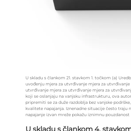
U skladu s člankom 21. stavkom 1. točkom (a) Uredbe
uvođenju mjera za utvrđivanje mjera za utvrđivanje 
utvrđivanje mjera za utvrđivanje mjera za utvrđiva
koji se oslanjaju na vanjsku infrastrukturu, ova aut
pripremiti se za duže razdoblja bez vanjske podrške
kvalitete napajanja. Iznenadne situacije često traju n
napajanje izvan mreže pokažu iznimnu pouzdanost kro
U skladu s člankom 4. stavkom