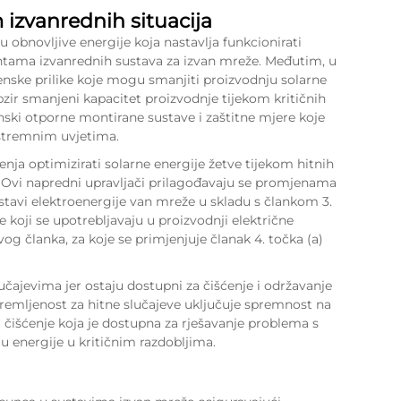
 izvanrednih situacija
 obnovljive energije koja nastavlja funkcionirati
ntama izvanrednih sustava za izvan mreže. Međutim, u
enske prilike koje mogu smanjiti proizvodnju solarne
obzir smanjeni kapacitet proizvodnje tijekom kritičnih
enski otporne montirane sustave i zaštitne mjere koje
kstremnim uvjetima.
a optimizirati solarne energije žetve tijekom hitnih
o. Ovi napredni upravljači prilagođavaju se promjenama
stavi elektroenergije van mreže
u skladu s člankom 3.
 koji se upotrebljavaju u proizvodnji električne
vog članka, za koje se primjenjuje članak 4. točka (a)
učajevima jer ostaju dostupni za čišćenje i održavanje
remljenost za hitne slučajeve uključuje spremnost na
 čišćenje koja je dostupna za rješavanje problema s
u energije u kritičnim razdobljima.