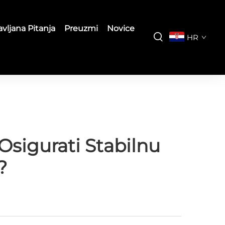
vljana Pitanja
Preuzmi
Novice
HR
Osigurati Stabilnu
?