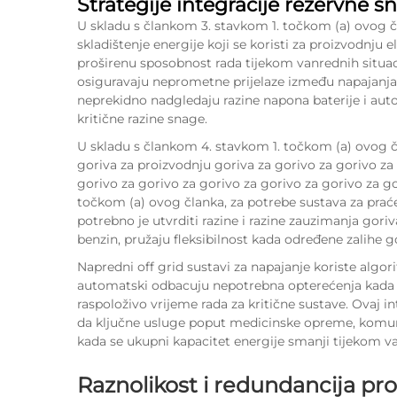
Strategije integracije rezervne s
U skladu s člankom 3. stavkom 1. točkom (a) ovog čl
skladištenje energije koji se koristi za proizvodnju 
proširenu sposobnost rada tijekom vanrednih situac
osiguravaju neprometne prijelaze između napajanja ba
neprekidno nadgledaju razine napona baterije i aut
kritične razine snage.
U skladu s člankom 4. stavkom 1. točkom (a) ovog čl
goriva za proizvodnju goriva za gorivo za gorivo za
gorivo za gorivo za gorivo za gorivo za gorivo za g
točkom (a) ovog članka, za potrebe sustava za praće
potrebno je utvrditi razine i razine zauzimanja goriva
benzin, pružaju fleksibilnost kada određene zalihe g
Napredni off grid sustavi za napajanje koriste algor
automatski odbacuju nepotrebna opterećenja kada s
raspoloživo vrijeme rada za kritične sustave. Ovaj 
da ključne usluge poput medicinske opreme, komunik
kada se ukupni kapacitet energije smanji tijekom va
Raznolikost i redundancija pro