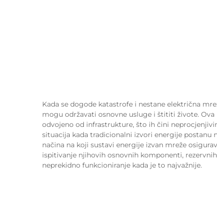
Kada se dogode katastrofe i nestane električna mrež
mogu održavati osnovne usluge i štititi živote. Ova
odvojeno od infrastrukture, što ih čini neprocjenjiv
situacija kada tradicionalni izvori energije postan
načina na koji sustavi energije izvan mreže osigurav
ispitivanje njihovih osnovnih komponenti, rezervni
neprekidno funkcioniranje kada je to najvažnije.