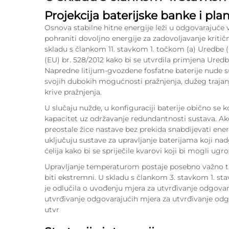
Projekcija baterijske banke i pla
Osnova stabilne hitne energije leži u odgovarajuće 
pohraniti dovoljno energije za zadovoljavanje kriti
skladu s člankom 11. stavkom 1. točkom (a) Uredbe (
(EU) br. 528/2012 kako bi se utvrdila primjena Uredb
Napredne litijum-gvozdene fosfatne baterije nude s
svojih dubokih mogućnosti pražnjenja, dužeg trajanj
krive pražnjenja.
U slučaju nužde, u konfiguraciji baterije obično se k
kapacitet uz održavanje redundantnosti sustava. Ako
preostale žice nastave bez prekida snabdijevati ene
uključuju sustave za upravljanje baterijama koji na
ćelija kako bi se spriječile kvarovi koji bi mogli ugr
Upravljanje temperaturom postaje posebno važno ti
biti ekstremni. U skladu s člankom 3. stavkom 1. s
je odlučila o uvođenju mjera za utvrđivanje odgova
utvrđivanje odgovarajućih mjera za utvrđivanje odg
utvr