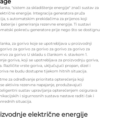
nage
anka, "sistem za skladištenje energije" znači sustav za
električne energije. Integracija generatora pruža
ija, s automatskim prekidačima za prijenos koji
terije i generiranja rezervne energije. Ti sustavi
omatski pokreću generatore prije nego što se dostignu
anka, za gorivo koje se upotrebljava u proizvodnji
 gorivo za gorivo za gorivo za gorivo za gorivo za
orivo za gorivo U skladu s člankom 4. stavkom 1.
nje goriva, koji se upotrebljava za proizvodnju goriva,
. Različite vrste goriva, uključujući propan, dizel i
oriva ne budu dostupne tijekom hitnih situacija.
itme za određivanje prioriteta opterećenja koji
e aktivira rezervna napajanje, produžavajući
inteligentni sustav upravljanja opterećenjem osigurava
acijskih i sigurnosnih sustava nastave raditi čak i
nrednih situacija.
izvodnje električne energije