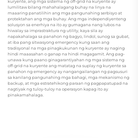
kuryente, ang mga sistema ng off-grid na kuryente ay
lumilitaw bilang mahahalagang buhay na linya na
maaaring panatilihin ang mga pangunahing serbisyo at
protektahan ang mga buhay. Ang mga independiyenteng
solusyon sa enerhiya na ito ay gumagana nang lubos na
hiwalay sa imprastraktura ng utility, kaya sila ay
napakahalaga sa panahon ng bagyo, lindol, sunog sa gubat,
at iba pang sitwasyong emergency kung saan ang
tradisyonal na mga pinagkukunan ng kuryente ay naging
hindi maaasahan o ganap na hindi magagamit. Ang pag-
unawa kung paano ginagarantiyahan ng mga sistema ng
off-grid na kuryente ang matatag na suplay ng kuryente sa
panahon ng emergency ay nangangailangan ng pagsusuri
sa kanilang pangunahing mga bahagi, mga mekanismo ng
backup, at mga estratehikong paraan ng pagpapatupad na
nagtiyak ng tuloy-tuloy na operasyon kapag ito ay
pinakamahalaga.