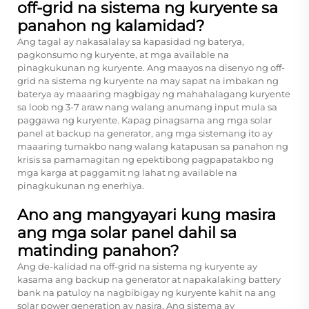
off-grid na sistema ng kuryente sa
panahon ng kalamidad?
Ang tagal ay nakasalalay sa kapasidad ng baterya,
pagkonsumo ng kuryente, at mga available na
pinagkukunan ng kuryente. Ang maayos na disenyo ng off-
grid na sistema ng kuryente na may sapat na imbakan ng
baterya ay maaaring magbigay ng mahahalagang kuryente
sa loob ng 3-7 araw nang walang anumang input mula sa
paggawa ng kuryente. Kapag pinagsama ang mga solar
panel at backup na generator, ang mga sistemang ito ay
maaaring tumakbo nang walang katapusan sa panahon ng
krisis sa pamamagitan ng epektibong pagpapatakbo ng
mga karga at paggamit ng lahat ng available na
pinagkukunan ng enerhiya.
Ano ang mangyayari kung masira
ang mga solar panel dahil sa
matinding panahon?
Ang de-kalidad na off-grid na sistema ng kuryente ay
kasama ang backup na generator at napakalaking battery
bank na patuloy na nagbibigay ng kuryente kahit na ang
solar power generation ay nasira. Ang sistema ay