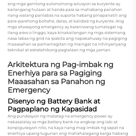
ang mga ganitong autonomong solusyon sa kuryente ay
kailangang hulaan at handa para sa mahabang panahon
nang walang panlabas na suporta habang pinapanatili ang
pare-parehong boltahe, dalas, at kalidad ng kuryente. Ang
mga sitwasyong emergency ay karaniwang tumatagal ng
ilang araw o linggo, kaya kinakailangan ng mga sistemang
nasa labas ng grid na ipakita ang napakahusay na pagiging
maaasahan sa pamamagitan ng maingat na inhinyeriyang
teknikal at estratehikong paglalaan ng mga yaman.
Arkitektura ng Pag-imbak ng
Enerhiya para sa Pagiging
Maaasahan sa Panahon ng
Emergency
Disenyo ng Battery Bank at
Pagpaplano ng Kapasidad
Ang pundasyon ng matatag na emergency power ay
nakasalalay sa mga battery bank na angkop ang laki at
konpigurasyon nito, na kaya nang mag-imbak ng sapat na
enerhiya upang tugunan ang mahahalagang karga habang