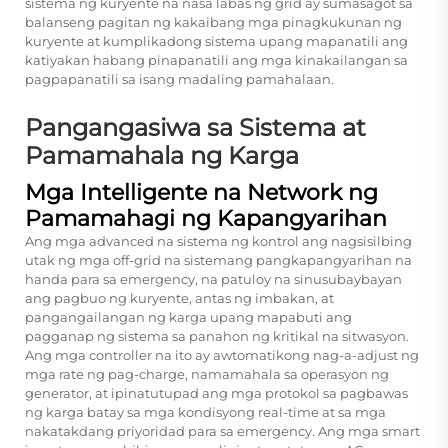
sistema ng kuryente na nasa labas ng grid ay sumasagot sa
balanseng pagitan ng kakaibang mga pinagkukunan ng
kuryente at kumplikadong sistema upang mapanatili ang
katiyakan habang pinapanatili ang mga kinakailangan sa
pagpapanatili sa isang madaling pamahalaan.
Pangangasiwa sa Sistema at
Pamamahala ng Karga
Mga Intelligente na Network ng
Pamamahagi ng Kapangyarihan
Ang mga advanced na sistema ng kontrol ang nagsisilbing
utak ng mga off-grid na sistemang pangkapangyarihan na
handa para sa emergency, na patuloy na sinusubaybayan
ang pagbuo ng kuryente, antas ng imbakan, at
pangangailangan ng karga upang mapabuti ang
pagganap ng sistema sa panahon ng kritikal na sitwasyon.
Ang mga controller na ito ay awtomatikong nag-a-adjust ng
mga rate ng pag-charge, namamahala sa operasyon ng
generator, at ipinatutupad ang mga protokol sa pagbawas
ng karga batay sa mga kondisyong real-time at sa mga
nakatakdang priyoridad para sa emergency. Ang mga smart