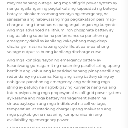
may mahabang outage. Ang mga off-grid power system ay
nangangailangan ng pagkalkula ng kapasidad ng baterya
batay sa pinakamasamang senaryo ng emergency, na
isinasama ang nabawasang mga pagkakataon para mag-
charge at ang tumataas na pangangailangan ng kuryente.
Ang mga advanced na lithium iron phosphate battery ay
nag-aalok ng superior na performance sa panahon ng
emergency dahil sa kanilang kakayahang mag-deep
discharge, mas mahabang cycle life, at pare-parehong
voltage output sa buong kanilang discharge curve.
Ang mga konpigurasyon ng emergency battery ay
karaniwang gumagamit ng maraming parallel string upang
bertihin ang kabuuang kapasidad habang pinapanatili ang
redundancy ng sistema. Kung ang isang battery string ay
nabigo sa panahon ng emergency, ang natitirang mga
string ay patuloy na nagbibigay ng kuryente nang walang
interupsiyon. Ang mga propesyonal na off-grid power system
ay kasama ang mga battery management system na
sinusubaybayan ang mga indibidwal na cell voltage,
temperatura, at estado ng charge upang maiwasan ang
mga pagkabigo na maaaring kompromisahin ang
availability ng emergency power.
Lalo pang naging mahalaga ang pamamahala ng