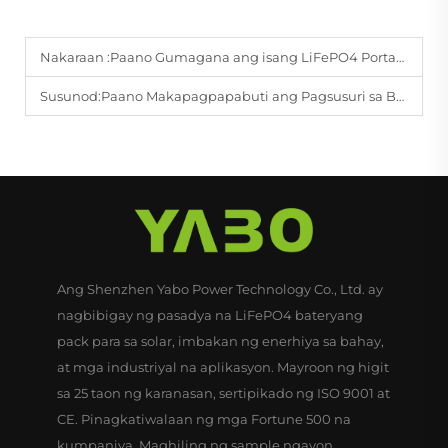
Nakaraan :
Paano Gumagana ang isang LiFePO4 Portable Power Station sa Malamig na Panahon?
Susunod:
Paano Makapagpapabuti ang Pagsusuri sa Bateriya ng Hybrid na Sasakyan sa Kalidad ng Pagmamanupaktura?
Ang Shenzhen Yabo Power Technology Co., Ltd. ay
nagbibigay ng pasadya na LiFePO4 bateryang
pack para sa solar, imbakan ng enerhiya sa bahay,
at mga industriyal na aplikasyon. Mayroon ng higit
sa 25 taon ng karanasan, sertipikado ng ISO 9001 at
CE. Pinagkatiwalaan ng mga Fortune 500 na
kumpaniya. Maghiling ng sample ngayon.