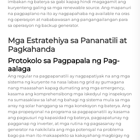
imbakan ng baterya sa gabi kapag hindi magagamit ang
kuryenteng galing sa mga renewable source. Ang mapanuri
na pagpaplano na ito ay nagpapahaba ng available na oras
ng operasyon at nababawasan ang pangangailangan para
sa operasyon ng backup generator.
Mga Estratehiya sa Pananatili at
Pagkahanda
Protokolo sa Pagpapala ng Pag-
aalaga
Ang regular na pagpapanatili ay nagpapatiyak na ang mga
sistema ng kuryente na nasa labas ng grid ay gumagana
nang maaasahan kapag dumating ang mga emergency,
kasama ang komprehensibong mga iskedyul ng inspeksyon
na sumasaklaw sa lahat ng bahagi ng sistema mula sa mga
array ng solar hanggang sa mga koneksyon ng baterya. Ang
mga propesyonal na programa sa pagpapanatili ay kasama
ang pagsusuri ng kapasidad ng baterya, pagpapatunay ng
pagganap ng inverter, at mga rutina ng pagsasanay ng
generator na nakikilala ang mga potensyal na problema
bago pa man ito makaapekto sa kakayahang magbigay ng