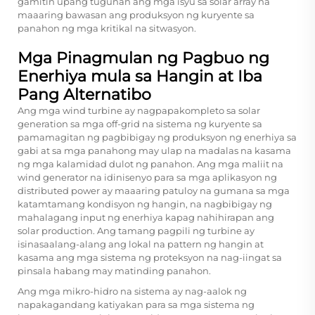
gamitin upang tugunan ang mga isyu sa solar array na
maaaring bawasan ang produksyon ng kuryente sa
panahon ng mga kritikal na sitwasyon.
Mga Pinagmulan ng Pagbuo ng
Enerhiya mula sa Hangin at Iba
Pang Alternatibo
Ang mga wind turbine ay nagpapakompleto sa solar
generation sa mga off-grid na sistema ng kuryente sa
pamamagitan ng pagbibigay ng produksyon ng enerhiya sa
gabi at sa mga panahong may ulap na madalas na kasama
ng mga kalamidad dulot ng panahon. Ang mga maliit na
wind generator na idinisenyo para sa mga aplikasyon ng
distributed power ay maaaring patuloy na gumana sa mga
katamtamang kondisyon ng hangin, na nagbibigay ng
mahalagang input ng enerhiya kapag nahihirapan ang
solar production. Ang tamang pagpili ng turbine ay
isinasaalang-alang ang lokal na pattern ng hangin at
kasama ang mga sistema ng proteksyon na nag-iingat sa
pinsala habang may matinding panahon.
Ang mga mikro-hidro na sistema ay nag-aalok ng
napakagandang katiyakan para sa mga sistema ng