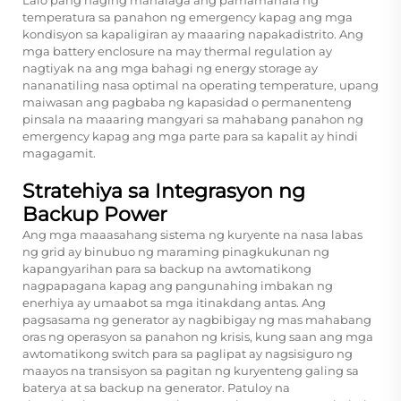
temperatura sa panahon ng emergency kapag ang mga
kondisyon sa kapaligiran ay maaaring napakadistrito. Ang
mga battery enclosure na may thermal regulation ay
nagtiyak na ang mga bahagi ng energy storage ay
nananatiling nasa optimal na operating temperature, upang
maiwasan ang pagbaba ng kapasidad o permanenteng
pinsala na maaaring mangyari sa mahabang panahon ng
emergency kapag ang mga parte para sa kapalit ay hindi
magagamit.
Stratehiya sa Integrasyon ng
Backup Power
Ang mga maaasahang sistema ng kuryente na nasa labas
ng grid ay binubuo ng maraming pinagkukunan ng
kapangyarihan para sa backup na awtomatikong
nagpapagana kapag ang pangunahing imbakan ng
enerhiya ay umaabot sa mga itinakdang antas. Ang
pagsasama ng generator ay nagbibigay ng mas mahabang
oras ng operasyon sa panahon ng krisis, kung saan ang mga
awtomatikong switch para sa paglipat ay nagsisiguro ng
maayos na transisyon sa pagitan ng kuryenteng galing sa
baterya at sa backup na generator. Patuloy na