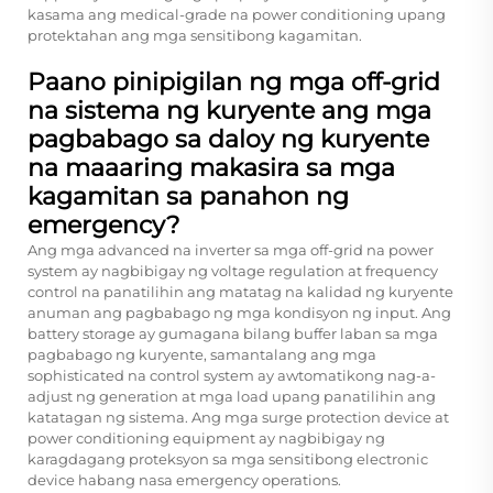
kasama ang medical-grade na power conditioning upang
protektahan ang mga sensitibong kagamitan.
Paano pinipigilan ng mga off-grid
na sistema ng kuryente ang mga
pagbabago sa daloy ng kuryente
na maaaring makasira sa mga
kagamitan sa panahon ng
emergency?
Ang mga advanced na inverter sa mga off-grid na power
system ay nagbibigay ng voltage regulation at frequency
control na panatilihin ang matatag na kalidad ng kuryente
anuman ang pagbabago ng mga kondisyon ng input. Ang
battery storage ay gumagana bilang buffer laban sa mga
pagbabago ng kuryente, samantalang ang mga
sophisticated na control system ay awtomatikong nag-a-
adjust ng generation at mga load upang panatilihin ang
katatagan ng sistema. Ang mga surge protection device at
power conditioning equipment ay nagbibigay ng
karagdagang proteksyon sa mga sensitibong electronic
device habang nasa emergency operations.