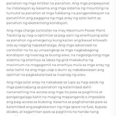
panahon ng mga kritikal na panahon. Ang mga propesyonal
na instalasyon ay kasama ang mga sistema ng mounting na
tumutol sa panahon at mga hakbang na pangproteksyon na
panatilihin ang paggana ng mga array ng solar kahit sa
panahon ng ekstremong kondisyon.
Ang mga charge controller na may Maximum Power Point
Tracking ay nag-o-optimize sa pag-aani ng enerhiyang solar
sa panahon ng emergency kung kailan ang bawat kilowatt-
oras ay naging napakahalaga. Ang mga advanced na
controller na ito ay umaangkop sa mga nagbabagong
kondisyon ng liwanag sa buong araw, na nagsisigurong
mga
sistema ng enerhiya sa labas ng grid
makakuha ng
maximum na magagamit na enerhiya mula sa mga array ng
solar kahit na ang mga ulap o dumi ay nababawasan ang
optimal na pagkakalantad sa liwanag ng araw.
Ang mga solar array na nakabase sa lupa ay nag-aalok ng
mga pakinabang sa panahon ng kalamidad dahil
nananatiling ma-access ang mga ito para sa paglilinis at
pangangalaga kahit na maging mapanganib o imposible
ang pag-access sa bubong. Kasama sa paghahanda para sa
kalamidad ang pagkakaroon ng mga spare na fuse, bypass
diodes, at kagamitan para sa paglilinis na handa nang