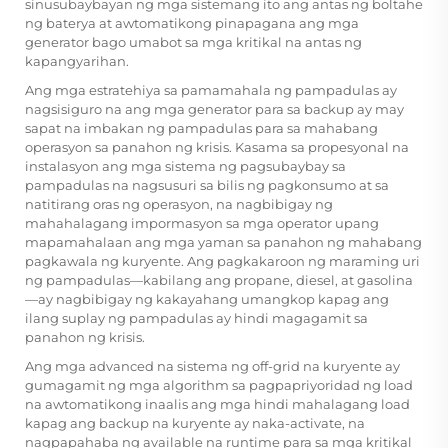
sinusubaybayan ng mga sistemang ito ang antas ng boltahe
ng baterya at awtomatikong pinapagana ang mga
generator bago umabot sa mga kritikal na antas ng
kapangyarihan.
Ang mga estratehiya sa pamamahala ng pampadulas ay
nagsisiguro na ang mga generator para sa backup ay may
sapat na imbakan ng pampadulas para sa mahabang
operasyon sa panahon ng krisis. Kasama sa propesyonal na
instalasyon ang mga sistema ng pagsubaybay sa
pampadulas na nagsusuri sa bilis ng pagkonsumo at sa
natitirang oras ng operasyon, na nagbibigay ng
mahahalagang impormasyon sa mga operator upang
mapamahalaan ang mga yaman sa panahon ng mahabang
pagkawala ng kuryente. Ang pagkakaroon ng maraming uri
ng pampadulas—kabilang ang propane, diesel, at gasolina
—ay nagbibigay ng kakayahang umangkop kapag ang
ilang suplay ng pampadulas ay hindi magagamit sa
panahon ng krisis.
Ang mga advanced na sistema ng off-grid na kuryente ay
gumagamit ng mga algorithm sa pagpapriyoridad ng load
na awtomatikong inaalis ang mga hindi mahalagang load
kapag ang backup na kuryente ay naka-activate, na
nagpapahaba ng available na runtime para sa mga kritikal