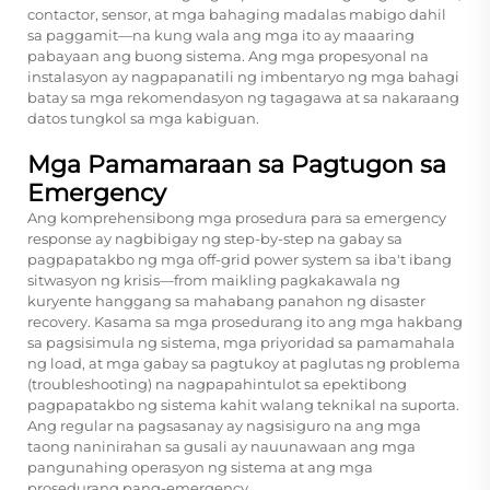
contactor, sensor, at mga bahaging madalas mabigo dahil
sa paggamit—na kung wala ang mga ito ay maaaring
pabayaan ang buong sistema. Ang mga propesyonal na
instalasyon ay nagpapanatili ng imbentaryo ng mga bahagi
batay sa mga rekomendasyon ng tagagawa at sa nakaraang
datos tungkol sa mga kabiguan.
Mga Pamamaraan sa Pagtugon sa
Emergency
Ang komprehensibong mga prosedura para sa emergency
response ay nagbibigay ng step-by-step na gabay sa
pagpapatakbo ng mga off-grid power system sa iba't ibang
sitwasyon ng krisis—from maikling pagkakawala ng
kuryente hanggang sa mahabang panahon ng disaster
recovery. Kasama sa mga prosedurang ito ang mga hakbang
sa pagsisimula ng sistema, mga priyoridad sa pamamahala
ng load, at mga gabay sa pagtukoy at paglutas ng problema
(troubleshooting) na nagpapahintulot sa epektibong
pagpapatakbo ng sistema kahit walang teknikal na suporta.
Ang regular na pagsasanay ay nagsisiguro na ang mga
taong naninirahan sa gusali ay nauunawaan ang mga
pangunahing operasyon ng sistema at ang mga
prosedurang pang-emergency.