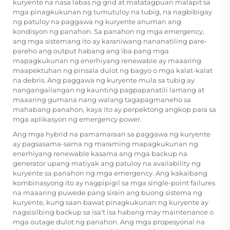
kuryente na nasa labas ng grid at matatagpuan malapit sa
mga pinagkukunan ng tumutuloy na tubig, na nagbibigay
ng patuloy na paggawa ng kuryente anuman ang
kondisyon ng panahon. Sa panahon ng mga emergency,
ang mga sistemang ito ay karaniwang nananatiling pare-
pareho ang output habang ang iba pang mga
mapagkukunan ng enerhiyang renewable ay maaaring
maapektuhan ng pinsala dulot ng bagyo o mga kalat-kalat
na debris. Ang paggawa ng kuryente mula sa tubig ay
nangangailangan ng kaunting pagpapanatili lamang at
maaaring gumana nang walang tagapagmaneho sa
mahabang panahon, kaya ito ay perpektong angkop para sa
mga aplikasyon ng emergency power.
Ang mga hybrid na pamamaraan sa paggawa ng kuryente
ay pagsasama-sama ng maraming mapagkukunan ng
enerhiyang renewable kasama ang mga backup na
generator upang matiyak ang patuloy na availability ng
kuryente sa panahon ng mga emergency. Ang kakaibang
kombinasyong ito ay nagpipigil sa mga single-point failures
na maaaring puwede pang sirain ang buong sistema ng
kuryente, kung saan bawat pinagkukunan ng kuryente ay
nagsisilbing backup sa isa’t isa habang may maintenance o
mga outage dulot ng panahon. Ang mga propesyonal na