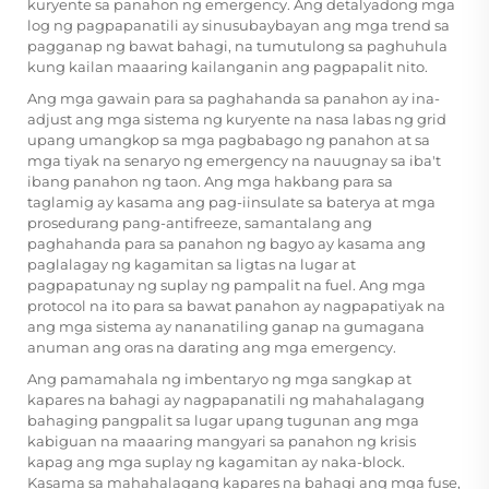
kuryente sa panahon ng emergency. Ang detalyadong mga
log ng pagpapanatili ay sinusubaybayan ang mga trend sa
pagganap ng bawat bahagi, na tumutulong sa paghuhula
kung kailan maaaring kailanganin ang pagpapalit nito.
Ang mga gawain para sa paghahanda sa panahon ay ina-
adjust ang mga sistema ng kuryente na nasa labas ng grid
upang umangkop sa mga pagbabago ng panahon at sa
mga tiyak na senaryo ng emergency na nauugnay sa iba't
ibang panahon ng taon. Ang mga hakbang para sa
taglamig ay kasama ang pag-iinsulate sa baterya at mga
prosedurang pang-antifreeze, samantalang ang
paghahanda para sa panahon ng bagyo ay kasama ang
paglalagay ng kagamitan sa ligtas na lugar at
pagpapatunay ng suplay ng pampalit na fuel. Ang mga
protocol na ito para sa bawat panahon ay nagpapatiyak na
ang mga sistema ay nananatiling ganap na gumagana
anuman ang oras na darating ang mga emergency.
Ang pamamahala ng imbentaryo ng mga sangkap at
kapares na bahagi ay nagpapanatili ng mahahalagang
bahaging pangpalit sa lugar upang tugunan ang mga
kabiguan na maaaring mangyari sa panahon ng krisis
kapag ang mga suplay ng kagamitan ay naka-block.
Kasama sa mahahalagang kapares na bahagi ang mga fuse,