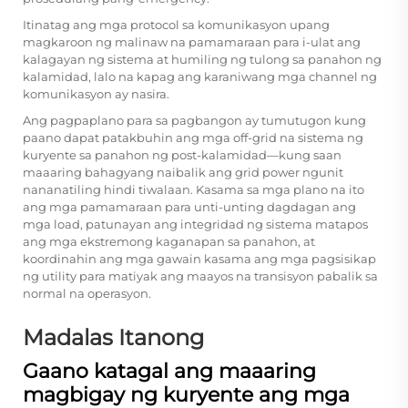
Itinatag ang mga protocol sa komunikasyon upang
magkaroon ng malinaw na pamamaraan para i-ulat ang
kalagayan ng sistema at humiling ng tulong sa panahon ng
kalamidad, lalo na kapag ang karaniwang mga channel ng
komunikasyon ay nasira.
Ang pagpaplano para sa pagbangon ay tumutugon kung
paano dapat patakbuhin ang mga off-grid na sistema ng
kuryente sa panahon ng post-kalamidad—kung saan
maaaring bahagyang naibalik ang grid power ngunit
nananatiling hindi tiwalaan. Kasama sa mga plano na ito
ang mga pamamaraan para unti-unting dagdagan ang
mga load, patunayan ang integridad ng sistema matapos
ang mga ekstremong kaganapan sa panahon, at
koordinahin ang mga gawain kasama ang mga pagsisikap
ng utility para matiyak ang maayos na transisyon pabalik sa
normal na operasyon.
Madalas Itanong
Gaano katagal ang maaaring
magbigay ng kuryente ang mga