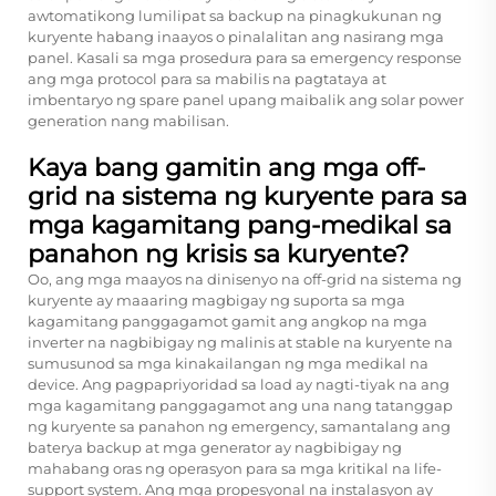
awtomatikong lumilipat sa backup na pinagkukunan ng
kuryente habang inaayos o pinalalitan ang nasirang mga
panel. Kasali sa mga prosedura para sa emergency response
ang mga protocol para sa mabilis na pagtataya at
imbentaryo ng spare panel upang maibalik ang solar power
generation nang mabilisan.
Kaya bang gamitin ang mga off-
grid na sistema ng kuryente para sa
mga kagamitang pang-medikal sa
panahon ng krisis sa kuryente?
Oo, ang mga maayos na dinisenyo na off-grid na sistema ng
kuryente ay maaaring magbigay ng suporta sa mga
kagamitang panggagamot gamit ang angkop na mga
inverter na nagbibigay ng malinis at stable na kuryente na
sumusunod sa mga kinakailangan ng mga medikal na
device. Ang pagpapriyoridad sa load ay nagti-tiyak na ang
mga kagamitang panggagamot ang una nang tatanggap
ng kuryente sa panahon ng emergency, samantalang ang
baterya backup at mga generator ay nagbibigay ng
mahabang oras ng operasyon para sa mga kritikal na life-
support system. Ang mga propesyonal na instalasyon ay