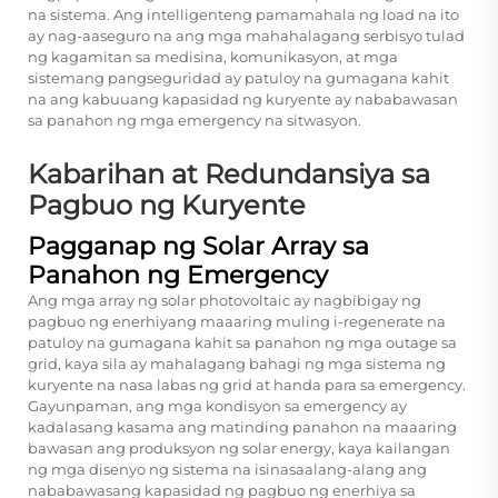
na sistema. Ang intelligenteng pamamahala ng load na ito
ay nag-aaseguro na ang mga mahahalagang serbisyo tulad
ng kagamitan sa medisina, komunikasyon, at mga
sistemang pangseguridad ay patuloy na gumagana kahit
na ang kabuuang kapasidad ng kuryente ay nababawasan
sa panahon ng mga emergency na sitwasyon.
Kabarihan at Redundansiya sa
Pagbuo ng Kuryente
Pagganap ng Solar Array sa
Panahon ng Emergency
Ang mga array ng solar photovoltaic ay nagbibigay ng
pagbuo ng enerhiyang maaaring muling i-regenerate na
patuloy na gumagana kahit sa panahon ng mga outage sa
grid, kaya sila ay mahalagang bahagi ng mga sistema ng
kuryente na nasa labas ng grid at handa para sa emergency.
Gayunpaman, ang mga kondisyon sa emergency ay
kadalasang kasama ang matinding panahon na maaaring
bawasan ang produksyon ng solar energy, kaya kailangan
ng mga disenyo ng sistema na isinasaalang-alang ang
nababawasang kapasidad ng pagbuo ng enerhiya sa