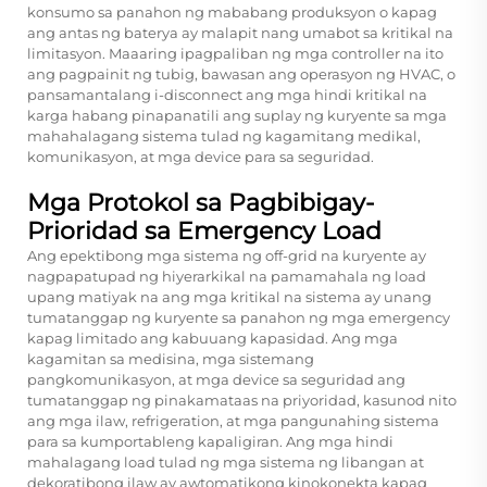
konsumo sa panahon ng mababang produksyon o kapag
ang antas ng baterya ay malapit nang umabot sa kritikal na
limitasyon. Maaaring ipagpaliban ng mga controller na ito
ang pagpainit ng tubig, bawasan ang operasyon ng HVAC, o
pansamantalang i-disconnect ang mga hindi kritikal na
karga habang pinapanatili ang suplay ng kuryente sa mga
mahahalagang sistema tulad ng kagamitang medikal,
komunikasyon, at mga device para sa seguridad.
Mga Protokol sa Pagbibigay-
Prioridad sa Emergency Load
Ang epektibong mga sistema ng off-grid na kuryente ay
nagpapatupad ng hiyerarkikal na pamamahala ng load
upang matiyak na ang mga kritikal na sistema ay unang
tumatanggap ng kuryente sa panahon ng mga emergency
kapag limitado ang kabuuang kapasidad. Ang mga
kagamitan sa medisina, mga sistemang
pangkomunikasyon, at mga device sa seguridad ang
tumatanggap ng pinakamataas na priyoridad, kasunod nito
ang mga ilaw, refrigeration, at mga pangunahing sistema
para sa kumportableng kapaligiran. Ang mga hindi
mahalagang load tulad ng mga sistema ng libangan at
dekoratibong ilaw ay awtomatikong kinokonekta kapag