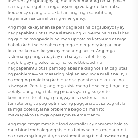
inverter ay nagbibigay ng malinis at matatag na AC power
na may mahigpit na regulasyon ng voltage at kontrol sa
frequency upang protektahan ang mga sensitibong
kagamitan sa panahon ng emergency.
Ang mga kakayahan sa pampaglabas na pagsubaybay ay
nagpapahintulot sa mga sistema ng kuryente na nasa labas
ng grid na magpadala ng mga update sa katayuan at mga
babala kahit sa panahon ng mga emergency kapag ang
lokal na komunikasyon ay maaaring nasira. Ang mga
sistemang pangsubaybay na batay sa satellite ay
nagbibigay ng tuloy-tuloy na konektibidad, na
nagpapahintulot sa pampaglabas na diagnosis at paglutas
ng problema—na maaaring pigilan ang mga maliit na isyu
na maging malalang kabiguan sa panahon ng kritikal na
sitwasyon. Panatag ang mga sistemang ito sa pag-iingat ng
detalyadong mga tala ng produksyon ng kuryente,
konsumo nito, at mga pangyayari sa sistema—na
tumutulong sa pag-optimize ng pagganap at sa pagkilala
sa mga potensyal na problema bago pa man ito
makaapekto sa mga operasyon sa emergency.
Ang mga programmable load controller ay namamahala sa
mga hindi mahalagang sistema batay sa mga magagamit
na reservang kuryente, na awtomatikong binabawasan ang