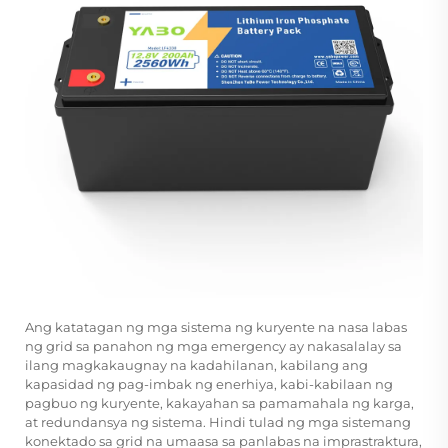
Ang katatagan ng mga sistema ng kuryente na nasa labas
ng grid sa panahon ng mga emergency ay nakasalalay sa
ilang magkakaugnay na kadahilanan, kabilang ang
kapasidad ng pag-imbak ng enerhiya, kabi-kabilaan ng
pagbuo ng kuryente, kakayahan sa pamamahala ng karga,
at redundansya ng sistema. Hindi tulad ng mga sistemang
konektado sa grid na umaasa sa panlabas na imprastraktura,