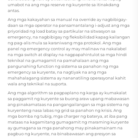
umabot na ang mga reserve ng kuryente sa itinakdang
antas.
Ang mga kakayahan sa manual na override ay nagbibigay-
daan sa mga operator na pansamantalang i-adjust ang mga
priyoridad ng load batay sa partikular na sitwasyon sa
emergency, na nagbibigay ng fleksibilidad kapag kailangan
ng pag-alis mula sa karaniwang mga protokol. Ang mga
panel ng emergency control ay may malinaw na nakalabel
na mga switch at display na nagpapahintulot sa mga hindi
teknikal na gumagamit na pamahalaan ang mga
pangunahing function ng sistema sa panahon ng mga
emergency sa kuryente, na nagtiyak na ang mga
mahahalagang sistema ay nananatiling operasyonal kahit
wala ang teknikal na suporta.
Ang mga algorithm sa pagpaplano ng karga ay kumakalat
sa paggamit ng kuryente sa buong araw upang mabawasan
ang pinakamataas na pangangailangan sa mga sistema ng
kuryenteng nasa labas ng grid sa panahon ng krisis. Ang
mga bomba ng tubig, mga charger ng baterya, at iba pang
mataas na kagamitang gumagamit ng maraming kuryente
ay gumagana sa mga panahong may pinakamainam na
pagbuo ng kuryente, na binabawasan ang presyon sa