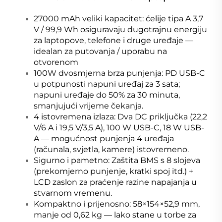
27000 mAh veliki kapacitet: ćelije tipa A 3,7
V / 99,9 Wh osiguravaju dugotrajnu energiju
za laptopove, telefone i druge uređaje —
idealan za putovanja / uporabu na
otvorenom
100W dvosmjerna brza punjenja: PD USB-C
u potpunosti napuni uređaj za 3 sata;
napuni uređaje do 50% za 30 minuta,
smanjujući vrijeme čekanja.
4 istovremena izlaza: Dva DC priključka (22,2
V/6 A i 19,5 V/3,5 A), 100 W USB-C, 18 W USB-
A — mogućnost punjenja 4 uređaja
(računala, svjetla, kamere) istovremeno.
Sigurno i pametno: Zaštita BMS s 8 slojeva
(prekomjerno punjenje, kratki spoj itd.) +
LCD zaslon za praćenje razine napajanja u
stvarnom vremenu.
Kompaktno i prijenosno: 58×154×52,9 mm,
manje od 0,62 kg — lako stane u torbe za