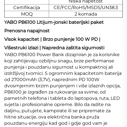
Niska napetost
Certifikacija
CE/FCC/RoHS/MSDS/UN38.3
MOQ
2 komada
YABO PB6100 Litijum-jonski baterijski paket
Prenosna napajnost
Visok kapacitet | Brzo punjenje 100 W PD |
Višestruki izlazi | Napredna zaštita sigurnosti
YABO PB6100 Power Bank dizajniran je za korisnike
koji zahtijevaju ozbiljnu snagu, brze performanse
punjenja i pouzdanu sigurnost u kompaktnoj ali
izdržljivoj tvornici. S ogromnim kapacitetom baterija
od 27000mAh (3,7V), naprednim PD 100W
dvosmjernim brzim punjenjem i više izlaznih opcija,
PB6100 je izgrađen za rukovanje sa svime, od
pametnih telefona i tableta do laptopova, ruta, LED
svjetla i profesionalne opreme. Bilo da radite na
daljinu, putujete, kampirate ili se pripremate za
hitne situacije, ova električna banka pruža
pouzdanu energiju kad god i gdje god vam je