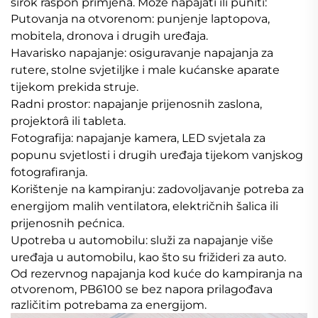
širok raspon primjena. Može napajati ili puniti:
Putovanja na otvorenom: punjenje laptopova,
mobitela, dronova i drugih uređaja.
Havarisko napajanje: osiguravanje napajanja za
rutere, stolne svjetiljke i male kućanske aparate
tijekom prekida struje.
Radni prostor: napajanje prijenosnih zaslona,
projektorâ ili tableta.
Fotografija: napajanje kamera, LED svjetala za
popunu svjetlosti i drugih uređaja tijekom vanjskog
fotografiranja.
Korištenje na kampiranju: zadovoljavanje potreba za
energijom malih ventilatora, električnih šalica ili
prijenosnih pećnica.
Upotreba u automobilu: služi za napajanje više
uređaja u automobilu, kao što su frižideri za auto.
Od rezervnog napajanja kod kuće do kampiranja na
otvorenom, PB6100 se bez napora prilagođava
različitim potrebama za energijom.