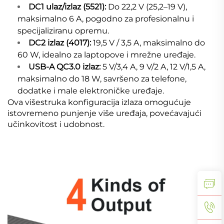
DC1 ulaz/izlaz (5521):
Do 22,2 V (25,2–19 V),
maksimalno 6 A, pogodno za profesionalnu i
specijaliziranu opremu.
DC2 izlaz (4017):
19,5 V / 3,5 A, maksimalno do
60 W, idealno za laptopove i mrežne uređaje.
USB-A QC3.0 izlaz:
5 V/3,4 A, 9 V/2 A, 12 V/1,5 A,
maksimalno do 18 W, savršeno za telefone,
dodatke i male elektroničke uređaje.
Ova višestruka konfiguracija izlaza omogućuje
istovremeno punjenje više uređaja, povećavajući
učinkovitost i udobnost.