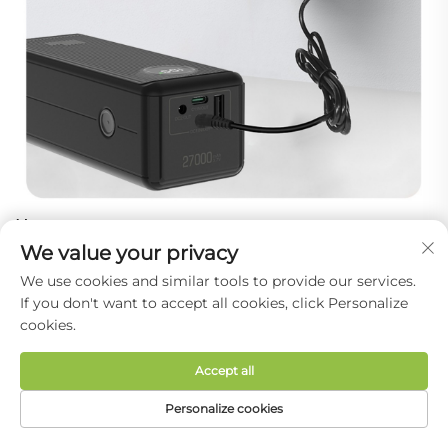
Napomene
We value your privacy
Nemojte koristiti paket litij-ionskih baterija na
mjestima s visokom vlažnošću ili gdje bi mogao
We use cookies and similar tools to provide our services.
biti izložen vlagi.
If you don't want to accept all cookies, click Personalize
Nemojte mijenjati ili rastavljati power bank.
cookies.
Ne bacajte power bank u vatru ili vodu.
Nemojte postavljati power bank tijekom
Accept all
punjenja na zapaljive materijale poput kreveta ili
Personalize cookies
tepiha.
PRVA STRANICA
PROIZVODI
E-MAIL
TELEFONIJA
Zaključak