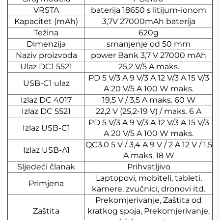
VRSTA
baterija 18650 s litijum-ionom
Kapacitet (mAh)
3,7V 27000mAh baterija
Težina
620g
Dimenzija
smanjenje od 50 mm
Naziv proizvoda
power Bank 3,7 V 27000 mAh
Ulaz DC1 5521
25,2 V/5 A maks.
PD 5 V/3 A 9 V/3 A 12 V/3 A 15 V/3
USB-C1 ulaz
A 20 V/5 A 100 W maks.
Izlaz DC 4017
19,5 V / 3,5 A maks. 60 W
Izlaz DC 5521
22,2 V (25,2-19 V) / maks. 6 A
PD 5 V/3 A 9 V/3 A 12 V/3 A 15 V/3
Izlaz USB-C1
A 20 V/5 A 100 W maks.
QC3.0 5 V / 3,4 A 9 V / 2 A 12 V / 1,5
Izlaz USB-A1
A maks. 18 W
Sljedeći članak
Prihvatljivo
Laptopovi, mobiteli, tableti,
Primjena
kamere, zvučnici, dronovi itd.
Prekomjerivanje, Zaštita od
Zaštita
kratkog spoja, Prekomjerivanje,