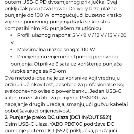
putem USB-C PD dvosmjernog priključka. Ovaj
priključak podržava Power Delivery brzo ulazno
punjenje do 100 W, omogućujući izuzetno kratko
vrijeme ponovnog punjenja kada se koristi s
kompatibilnim PD punjačem za utičnicu.
Profili ulaznog napona: 5 V / 9 V / 12 V / 15 V / 20
V
Maksimalna ulazna snaga: 100 W
Procijenjeno vrijeme potpunog ponovnog
punjenja: Otprilike 3 sata uz korištenje punjača
visoke snage sa PD-om
Ova metoda idealna je za korisnike koji vrednuju
brzinu i učinkovitost, posebno za profesionalce koji
svakodnevno ovise o power banku. Jedan USB-C
kabel može služiti i za punjenje PB6100 i za
napajanje drugih uređaja, smanjujući gužvu kabela i
poboljšavajući prijenosivost.
2. Punjenje preko DC ulaza (DC1 IN/OUT 5521)
Osim USB-C ulaza, YABO PB6100 podržava DC
punjenje putem DC1 (5521) priključka, pružajući