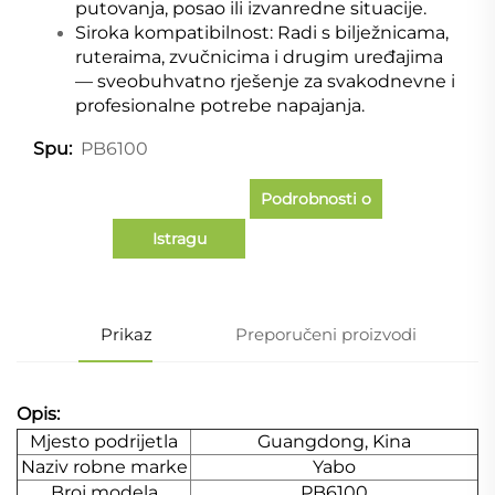
putovanja, posao ili izvanredne situacije.
Siroka kompatibilnost: Radi s bilježnicama,
ruteraima, zvučnicima i drugim uređajima
— sveobuhvatno rješenje za svakodnevne i
profesionalne potrebe napajanja.
PB6100
Spu:
Podrobnosti o
Istragu
slučaju
Prikaz
Preporučeni proizvodi
Opis:
Mjesto podrijetla
Guangdong, Kina
Naziv robne marke
Yabo
Broj modela
PB6100