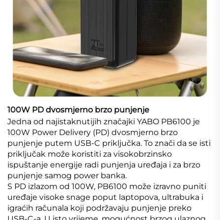
100W PD dvosmjerno brzo punjenje
Jedna od najistaknutijih značajki YABO PB6100 je
100W Power Delivery (PD) dvosmjerno brzo
punjenje putem USB-C priključka. To znači da se isti
priključak može koristiti za visokobrzinsko
ispuštanje energije radi punjenja uređaja i za brzo
punjenje samog power banka.
S PD izlazom od 100W, PB6100 može izravno puniti
uređaje visoke snage poput laptopova, ultrabuka i
igraćih računala koji podržavaju punjenje preko
USB-C-a. U isto vrijeme, mogućnost brzog ulaznog