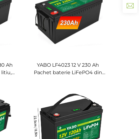
80 Ah
YABO LF4023 12 V 230 Ah
litiu,
Pachet baterie LiFePO4 din
abilă,
litiu, Baterie de descărcare
tru
pentru utilizare marină,
pentru
sisteme solare, rulote,
camping, off-grid