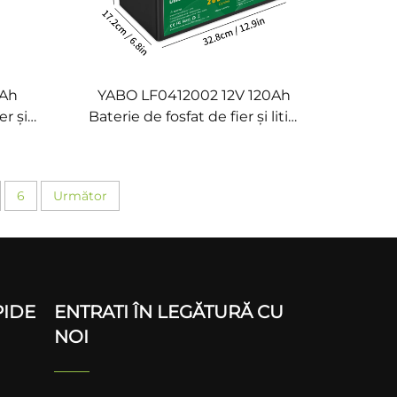
0Ah
YABO LF0412002 12V 120Ah
er și
Baterie de fosfat de fier și litiu,
PO4 de
acumulator pentru căruțe de
anouri
golf, pachet baterie LiFePO4
de litiu
6
Următor
PIDE
ENTRATI ÎN LEGĂTURĂ CU
NOI