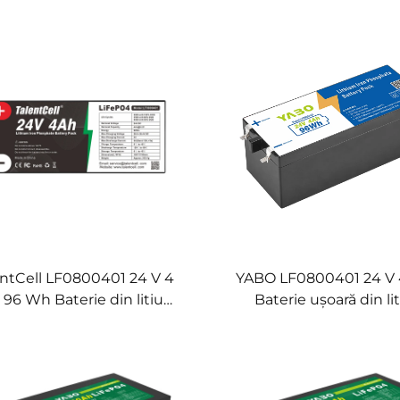
r și litiu, baterii LiFePO4
recarjabile adânci cu fos
ternice pentru energie
fier și litiu pentru moto
lară, cărucioare de golf
pescuit, rulote, camp
entCell LF0800401 24 V 4
YABO LF0800401 24 V 
 96 Wh Baterie din litiu
Baterie ușoară din li
ePO4 Baterii recarjabile
LiFePO4 pentru jucări
cycle din fosfat de fier și
scaun, sisteme de prop
litiu
lentă