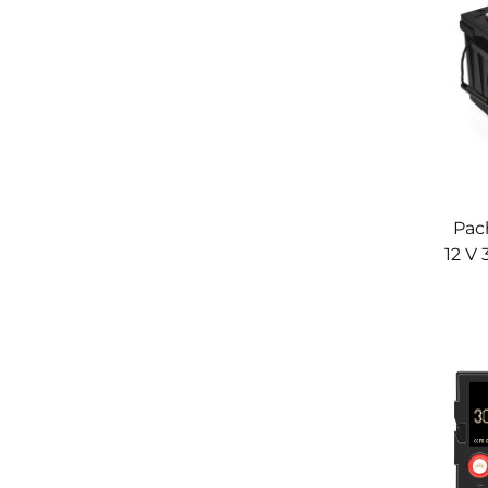
Pac
12 V
cu
bater
pent
st