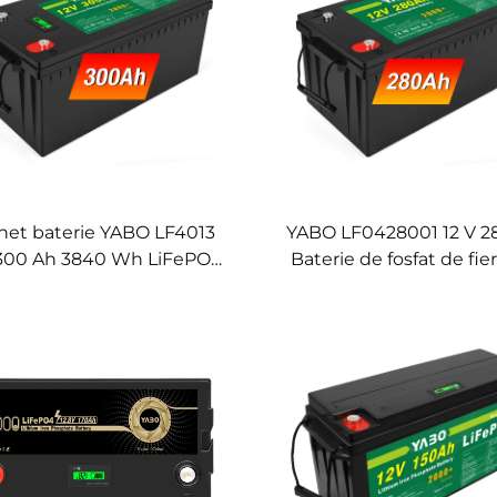
het baterie YABO LF4013
YABO LF0428001 12 V 2
 300 Ah 3840 Wh LiFePO4
Baterie de fosfat de fier 
 durată lungă de cicluri,
Baterie LiFePO4 reîncărc
ie din fosfat de fier și litiu
Pachet de baterii pen
ru energie solară, rulote,
stocare, Baterie solară 
ocare casnică a energiei
locuințe cu BMS