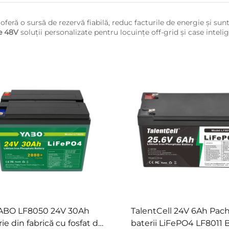
ă
oferă o sursă de rezervă fiabilă, reduc facturile de energie și sunt
de 48V
soluții personalizate pentru locuințe off-grid și case inteli
ABO LF8050 24V 30Ah
TalentCell 24V 6Ah Pac
ie din fabrică cu fosfat de
baterii LiFePO4 LF8011 B