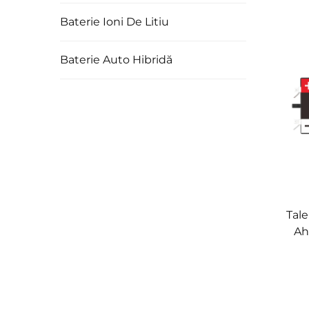
fie
Baterie Ioni De Litiu
pu
so
Baterie Auto Hibridă
Tal
Ah
LiF
deep 