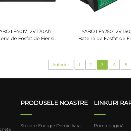
ABO LF4017 12V 170Ah
YABO LF4250 12V 15
erie de Fosfat de Fier și
Baterie de Fosfat de Fi
tiu Baterie cu Stocare a
Litiu Baterie Litică LiFe
giei Solare BMS LiFePO4
Înaltă Calitate pentru P
tru Sisteme de Stocare a
Solare cu BMS
Anterior
1
2
3
4
5
Energiei Solare
PRODUSELE NOASTRE
LINKURI RA
Stocare Energie Domiciliara
Prima pagină
achete