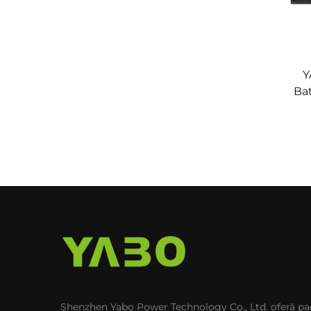
Y
Bat
Li
Ener
pen
Shenzhen Yabo Power Technology Co., Ltd. oferă p