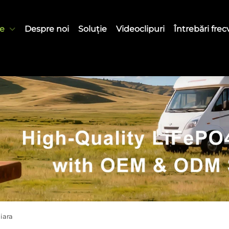
e
Despre noi
Soluție
Videoclipuri
Întrebări fre
iara