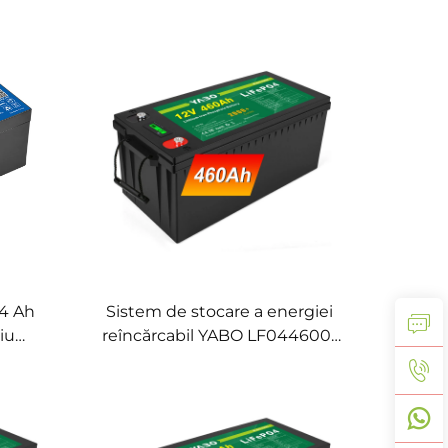
fat de
Producător de baterii cu litiu
are de
pentru mașinuță de copii,
ing
sistem solar, proiect DIY
4 Ah
Sistem de stocare a energiei
tiu
reîncărcabil YABO LF0446001
i cu
12 V 460 Ah 5880 Wh cu
ulsie
baterie din fosfat de fier și litiu
pentru sisteme solare mari,
alimentare de rezervă