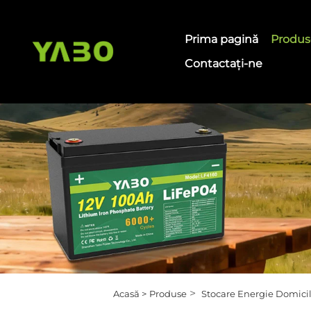
Prima pagină
Produs
Contactați-ne
>
Acasă >
Produse
Stocare Energie Domicil