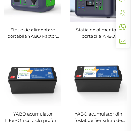
Stație de alimentare
Stație de alimentare
portabilă YABO Factory
portabilă YABO
Supplier SG300 300W,
Manufacturer SG200
banc de energie
200W, banc de energie
reîncărcabil, generator
LiFePO4 reîncărcabil,
solar cu încărcare AC DC
generator solar cu
încărcare multiport
AC/DC
YABO acumulator
YABO acumulator din
LiFePO4 cu ciclu profund
fosfat de fier și litiu de
24 V 230 Ah, pachet de
înaltă capacitate 24 V 200