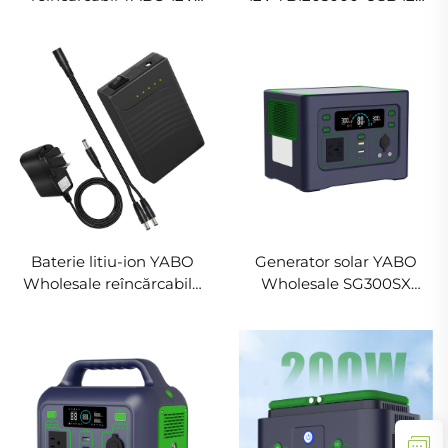
YB1206000 12V
3000mAh, pachet baterie
6000mAh, banc de
litiu-ion, ieșire DC USB
energie Li-ion portabil cu
pentru benzi LED,
ieșire DC pentru benzi
camere CCTV și altele
LED, pompă Spectra,
camere CCTV
Baterie litiu-ion YABO
Generator solar YABO
Wholesale reîncărcabilă
Wholesale SG300SX
YB1203000 12V 3000mAh,
300W, stație de
banc de energie litiu
alimentare portabilă de
curent continuu pentru
288wh pentru camping,
lumină LED, descărcare
călătorii și activități în aer
profundă
liber, cu baterie LiFePO4