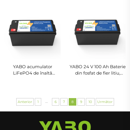
acumulatori pentru
Ah, soluție de rezervă
stocarea energiei casnice,
pentru stocarea energiei
acumulatori din fosfat de
casnice, acumulatori
fier și litiu pentru rulote,
LiFePO4 pentru rulote,
aplicații marine, sistem
marine și alimentare de
solar și rețele off-grid
urgență
YABO acumulator
YABO 24 V 100 Ah Baterie
LiFePO4 de înaltă
din fosfat de fier litiu,
capacitate 24 V 150 Ah,
pachet de baterii
soluție de rezervă pentru
LiFePO4 de înaltă calitate
stocarea energiei casnice,
pentru sisteme de stocare
acumulatori din fosfat de
a energiei solare,
...
Anterior
1
6
7
8
9
10
Următor
fier și litiu cu 6000 de
cărucioare de golf
cicluri pentru rulote, bărci,
sisteme off-grid și solare