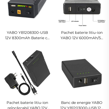
YABO YB1208300-USB
Pachet baterie litiu-ion
12V 8300mAh Baterie cu
YABO 12V 6000mAh/5V
ion de litiu DC 12/9V și
12000mAh cu ieșire DC
ieșire multiplă 5V USB
YB1206000-USB, banc de
99,9Wh Power Bank
energie Li-ion portabil 12V
portabil
pentru benzi LED,
camere CCTV și altele
Pachet baterie litiu-ion
Banc de energie YABO
reîncărcabil YABO 12V
12V YB1203000-USB 12V