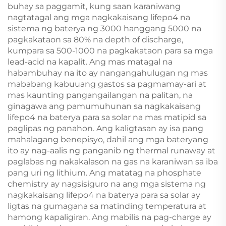
buhay sa paggamit, kung saan karaniwang
nagtatagal ang mga nagkakaisang lifepo4 na
sistema ng baterya ng 3000 hanggang 5000 na
pagkakataon sa 80% na depth of discharge,
kumpara sa 500-1000 na pagkakataon para sa mga
lead-acid na kapalit. Ang mas matagal na
habambuhay na ito ay nangangahulugan ng mas
mababang kabuuang gastos sa pagmamay-ari at
mas kaunting pangangailangan na palitan, na
ginagawa ang pamumuhunan sa nagkakaisang
lifepo4 na baterya para sa solar na mas matipid sa
paglipas ng panahon. Ang kaligtasan ay isa pang
mahalagang benepisyo, dahil ang mga bateryang
ito ay nag-aalis ng panganib ng thermal runaway at
paglabas ng nakakalason na gas na karaniwan sa iba
pang uri ng lithium. Ang matatag na phosphate
chemistry ay nagsisiguro na ang mga sistema ng
nagkakaisang lifepo4 na baterya para sa solar ay
ligtas na gumagana sa matinding temperatura at
hamong kapaligiran. Ang mabilis na pag-charge ay