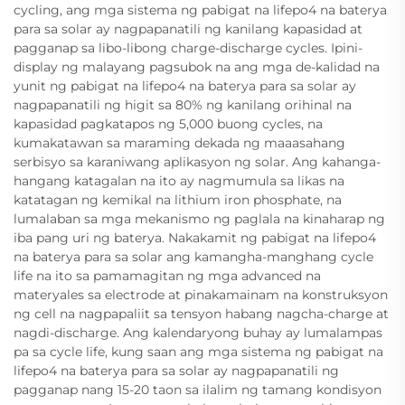
cycling, ang mga sistema ng pabigat na lifepo4 na baterya
para sa solar ay nagpapanatili ng kanilang kapasidad at
pagganap sa libo-libong charge-discharge cycles. Ipini-
display ng malayang pagsubok na ang mga de-kalidad na
yunit ng pabigat na lifepo4 na baterya para sa solar ay
nagpapanatili ng higit sa 80% ng kanilang orihinal na
kapasidad pagkatapos ng 5,000 buong cycles, na
kumakatawan sa maraming dekada ng maaasahang
serbisyo sa karaniwang aplikasyon ng solar. Ang kahanga-
hangang katagalan na ito ay nagmumula sa likas na
katatagan ng kemikal na lithium iron phosphate, na
lumalaban sa mga mekanismo ng paglala na kinaharap ng
iba pang uri ng baterya. Nakakamit ng pabigat na lifepo4
na baterya para sa solar ang kamangha-manghang cycle
life na ito sa pamamagitan ng mga advanced na
materyales sa electrode at pinakamainam na konstruksyon
ng cell na nagpapaliit sa tensyon habang nagcha-charge at
nagdi-discharge. Ang kalendaryong buhay ay lumalampas
pa sa cycle life, kung saan ang mga sistema ng pabigat na
lifepo4 na baterya para sa solar ay nagpapanatili ng
pagganap nang 15-20 taon sa ilalim ng tamang kondisyon