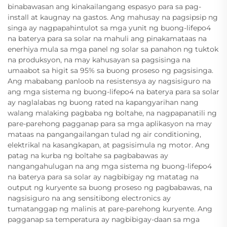
binabawasan ang kinakailangang espasyo para sa pag-
install at kaugnay na gastos. Ang mahusay na pagsipsip ng
singa ay nagpapahintulot sa mga yunit ng buong-lifepo4
na baterya para sa solar na mahuli ang pinakamataas na
enerhiya mula sa mga panel ng solar sa panahon ng tuktok
na produksyon, na may kahusayan sa pagsisinga na
umaabot sa higit sa 95% sa buong proseso ng pagsisinga.
Ang mababang panloob na resistensya ay nagsisiguro na
ang mga sistema ng buong-lifepo4 na baterya para sa solar
ay naglalabas ng buong rated na kapangyarihan nang
walang malaking pagbaba ng boltahe, na nagpapanatili ng
pare-parehong pagganap para sa mga aplikasyon na may
mataas na pangangailangan tulad ng air conditioning,
elektrikal na kasangkapan, at pagsisimula ng motor. Ang
patag na kurba ng boltahe sa pagbabawas ay
nangangahulugan na ang mga sistema ng buong-lifepo4
na baterya para sa solar ay nagbibigay ng matatag na
output ng kuryente sa buong proseso ng pagbabawas, na
nagsisiguro na ang sensitibong electronics ay
tumatanggap ng malinis at pare-parehong kuryente. Ang
pagganap sa temperatura ay nagbibigay-daan sa mga