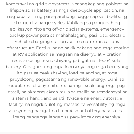
komersyal na grid-tie systems. Naaangkop ang pabigat na
lifepo4 solar battery sa mga deep-cycle application, na
nagpapanatili ng pare-parehong pagganap sa libo-libong
charge-discharge cycles. Kabilang sa pangunahing
aplikasyon nito ang off-grid solar systems, emergency
backup power para sa mahahalagang pasilidad, electric
vehicle charging stations, at telecommunications
infrastructure. Partikular na nakikinabang ang mga marine
at RV application sa magaan na disenyo at vibration
resistance ng teknolohiyang pabigat na lifepo4 solar
battery. Ginagamit ng mga industriya ang mga bateryang
ito para sa peak shaving, load balancing, at mga
proyektong pagsasama ng renewable energy. Dahil sa
modular na disenyo nito, maaaring i-scale ang mga pag-
install, na akmang-akma mula sa maliit na resedensyal na
sistema hanggang sa utility-scale na energy storage
facility, na nagdudulot ng mataas na versatility ng mga
solusyon ng pabigat na lifepo4 solar battery para sa iba't
ibang pangangailangan sa pag-iimbak ng enerhiya.