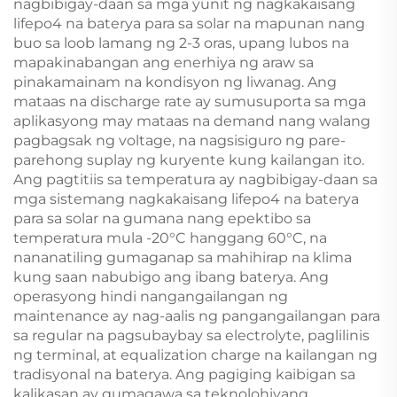
nagbibigay-daan sa mga yunit ng nagkakaisang
lifepo4 na baterya para sa solar na mapunan nang
buo sa loob lamang ng 2-3 oras, upang lubos na
mapakinabangan ang enerhiya ng araw sa
pinakamainam na kondisyon ng liwanag. Ang
mataas na discharge rate ay sumusuporta sa mga
aplikasyong may mataas na demand nang walang
pagbagsak ng voltage, na nagsisiguro ng pare-
parehong suplay ng kuryente kung kailangan ito.
Ang pagtitiis sa temperatura ay nagbibigay-daan sa
mga sistemang nagkakaisang lifepo4 na baterya
para sa solar na gumana nang epektibo sa
temperatura mula -20°C hanggang 60°C, na
nananatiling gumaganap sa mahihirap na klima
kung saan nabubigo ang ibang baterya. Ang
operasyong hindi nangangailangan ng
maintenance ay nag-aalis ng pangangailangan para
sa regular na pagsubaybay sa electrolyte, paglilinis
ng terminal, at equalization charge na kailangan ng
tradisyonal na baterya. Ang pagiging kaibigan sa
kalikasan ay gumagawa sa teknolohiyang