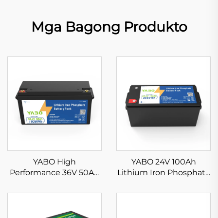
Mga Bagong Produkto
YABO High
YABO 24V 100Ah
Performance 36V 50Ah
Lithium Iron Phosphate
LiFePO4 Battery Pack
Battery Mataas na
Napakahusay na
Kalidad na LiFePO4
Lithium Iron Phosphate
Battery Pack para sa
Battery para sa Electric
Solar Energy Storage