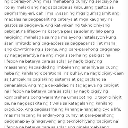
ng operasyon. Ang mas mahabang buhay ng serbisyo na
ito ay malaki ang nagpapababa sa kabuuang gastos sa
pagmamay-ari, dahil maiiwasan ng mga gumagamit ang
madalas na pagpapalit ng baterya at mga kaugnay na
gastos sa paggawa. Ang katiyakan ng teknolohiyang
pabigat na lifepo4 na baterya para sa solar ay lalo pang
nagiging mahalaga sa mga malayong instalasyon kung
saan limitado ang pag-access sa pagpapanatili at mahal
ang downtime ng sistema. Ang pare-parehong pagganap
ay nagagarantiya na ang mga sistema ng pabigat na
lifepo4 na baterya para sa solar ay nagbibigay ng
maasahang kapasidad ng imbakan ng enerhiya sa buong
haba ng kanilang operational na buhay, na nagbibigay-daan
sa tumpak na paglaki ng sistema at pagpaplano sa
pananalapi. Ang mga de-kalidad na tagagawa ng pabigat
na lifepo4 na baterya para sa solar ay nagbibigay ng
komprehensibong warranty na umaabot ng 10 taon o higit
pa, na nagpapakita ng tiwala sa katagalan ng kanilang
produkto. Ang pagsasama ng kahanga-hangang cycle life,
mas mahabang kalendaryong buhay, at pare-parehong
pagganap ay ginagawang ang teknolohiyang pabigat na
lifepo4 na baterya para sa solar ang pinakamabisang