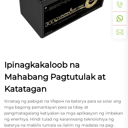
Ipinagkakaloob na
Mahabang Pagtutulak at
Katatagan
Itinatag ng pabigat na lifepo4 na baterya para sa solar ang
mga bagong pamantayan para sa tibay at
pangmatagalang katiyakan sa mga aplikasyon ng imbakan
ng enerhiya. Hindi tulad ng karaniwang teknolohiya ng
baterya na mabilis lumala sa ilalim ng madalas na pag-