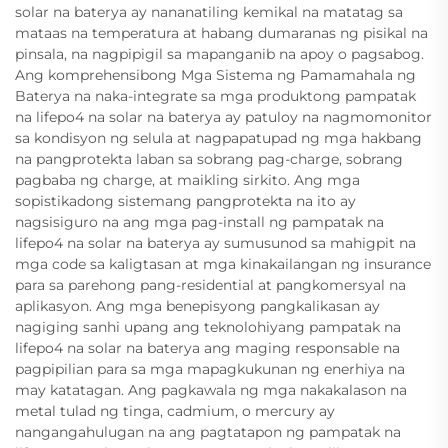
solar na baterya ay nananatiling kemikal na matatag sa
mataas na temperatura at habang dumaranas ng pisikal na
pinsala, na nagpipigil sa mapanganib na apoy o pagsabog.
Ang komprehensibong Mga Sistema ng Pamamahala ng
Baterya na naka-integrate sa mga produktong pampatak
na lifepo4 na solar na baterya ay patuloy na nagmomonitor
sa kondisyon ng selula at nagpapatupad ng mga hakbang
na pangprotekta laban sa sobrang pag-charge, sobrang
pagbaba ng charge, at maikling sirkito. Ang mga
sopistikadong sistemang pangprotekta na ito ay
nagsisiguro na ang mga pag-install ng pampatak na
lifepo4 na solar na baterya ay sumusunod sa mahigpit na
mga code sa kaligtasan at mga kinakailangan ng insurance
para sa parehong pang-residential at pangkomersyal na
aplikasyon. Ang mga benepisyong pangkalikasan ay
nagiging sanhi upang ang teknolohiyang pampatak na
lifepo4 na solar na baterya ang maging responsable na
pagpipilian para sa mga mapagkukunan ng enerhiya na
may katatagan. Ang pagkawala ng mga nakakalason na
metal tulad ng tinga, cadmium, o mercury ay
nangangahulugan na ang pagtatapon ng pampatak na