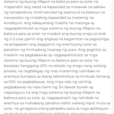
sistema ng buong-lifepo4 na baterya para sa solar na
mapanatili ang rated na kapasidad sa malawak na saklaw
ng temperatura, hindi katulad ng lead-acid na baterya na
nawawalan ng malaking kapasidad sa malamig na
kondisyon. Ang kakayahang mabilis na masinga ay
nagpapahintulot sa mga sistema ng buong-lifepo4 na
baterya para sa solar na maabot ang buong singa sa loob
ng 2-3 oras gamit ang angkop na kagamitan sa pagsisinga,
na pinapakain ang paggamit ng enerhiyang solar sa
panahon ng limitadong liwanag ng araw. Ang pagtitiis sa
malalim na pagbabawas ay nagpapahintulot sa mga
sistema ng buong-lifepo4 na baterya para sa solar na
bawasan hanggang 20% na estado ng singa nang walang
pinsala, na nagbibigay ng mas maraming naimbak na
enerhiya kumpara sa ibang teknolohiya na limitado lamang
sa 50% na pagbabawas. Ang mga rate ng sariling
pagbabawas na nasa ilalim ng 3% bawat buwan ay
nagsisiguro na ang mga sistema ng buong-lifepo4 na
baterya para sa solar ay nagpapanatili ng naimbak na
enerhiya sa mahabang panahon kahit walang input mula sa
solar, na ginagawa silang perpekto para sa mga aplikasyon
ng backup at panandaliang imbakan. Ang mga opsyon sa