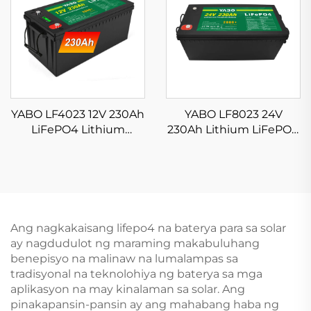
Bike, Scooter, at EV
Systems, Golf Carts
System
YABO LF4023 12V 230Ah
YABO LF8023 24V
LiFePO4 Lithium
230Ah Lithium LiFePO4
Baterya Pack Discharge
Battery Packs Mataas
Baterya para sa Marine,
na Kapasidad na
Solar System, RV,
Lithium Ion Batteries
Camping, Off Grid
Para sa Solar
Ang nagkakaisang lifepo4 na baterya para sa solar
ay nagdudulot ng maraming makabuluhang
benepisyo na malinaw na lumalampas sa
tradisyonal na teknolohiya ng baterya sa mga
aplikasyon na may kinalaman sa solar. Ang
pinakapansin-pansin ay ang mahabang haba ng