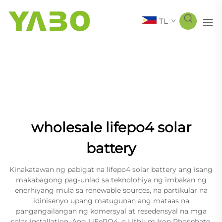
TL
wholesale lifepo4 solar
battery
Kinakatawan ng pabigat na lifepo4 solar battery ang isang
makabagong pag-unlad sa teknolohiya ng imbakan ng
enerhiyang mula sa renewable sources, na partikular na
idinisenyo upang matugunan ang mataas na
pangangailangan ng komersyal at resedensyal na mga
solar installation. Ang LiFePO4, o Lithium Iron Phosphate,