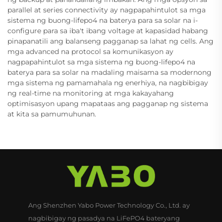
parallel at series connectivity ay nagpapahintulot sa mga
sistema ng buong-lifepo4 na baterya para sa solar na i-
configure para sa iba't ibang voltage at kapasidad habang
pinapanatili ang balanseng pagganap sa lahat ng cells. Ang
mga advanced na protocol sa komunikasyon ay
nagpapahintulot sa mga sistema ng buong-lifepo4 na
baterya para sa solar na madaling maisama sa modernong
mga sistema ng pamamahala ng enerhiya, na nagbibigay
ng real-time na monitoring at mga kakayahang
optimisasyon upang mapataas ang pagganap ng sistema
at kita sa pamumuhunan.
Ang Shenzhen Yabo Power Technology Co., Ltd. ay
nagbibigay ng pasadya na LiFePO4 bateryang