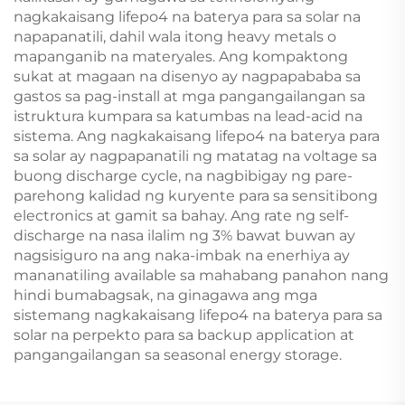
nagkakaisang lifepo4 na baterya para sa solar na
napapanatili, dahil wala itong heavy metals o
mapanganib na materyales. Ang kompaktong
sukat at magaan na disenyo ay nagpapababa sa
gastos sa pag-install at mga pangangailangan sa
istruktura kumpara sa katumbas na lead-acid na
sistema. Ang nagkakaisang lifepo4 na baterya para
sa solar ay nagpapanatili ng matatag na voltage sa
buong discharge cycle, na nagbibigay ng pare-
parehong kalidad ng kuryente para sa sensitibong
electronics at gamit sa bahay. Ang rate ng self-
discharge na nasa ilalim ng 3% bawat buwan ay
nagsisiguro na ang naka-imbak na enerhiya ay
mananatiling available sa mahabang panahon nang
hindi bumabagsak, na ginagawa ang mga
sistemang nagkakaisang lifepo4 na baterya para sa
solar na perpekto para sa backup application at
pangangailangan sa seasonal energy storage.