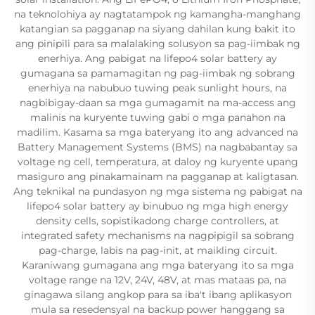
na teknolohiya ay nagtatampok ng kamangha-manghang
katangian sa pagganap na siyang dahilan kung bakit ito
ang pinipili para sa malalaking solusyon sa pag-iimbak ng
enerhiya. Ang pabigat na lifepo4 solar battery ay
gumagana sa pamamagitan ng pag-iimbak ng sobrang
enerhiya na nabubuo tuwing peak sunlight hours, na
nagbibigay-daan sa mga gumagamit na ma-access ang
malinis na kuryente tuwing gabi o mga panahon na
madilim. Kasama sa mga bateryang ito ang advanced na
Battery Management Systems (BMS) na nagbabantay sa
voltage ng cell, temperatura, at daloy ng kuryente upang
masiguro ang pinakamainam na pagganap at kaligtasan.
Ang teknikal na pundasyon ng mga sistema ng pabigat na
lifepo4 solar battery ay binubuo ng mga high energy
density cells, sopistikadong charge controllers, at
integrated safety mechanisms na nagpipigil sa sobrang
pag-charge, labis na pag-init, at maikling circuit.
Karaniwang gumagana ang mga bateryang ito sa mga
voltage range na 12V, 24V, 48V, at mas mataas pa, na
ginagawa silang angkop para sa iba't ibang aplikasyon
mula sa resedensyal na backup power hanggang sa