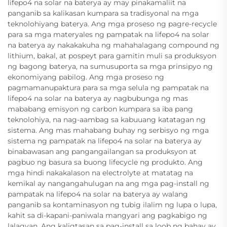
lifepo4 na solar na baterya ay may pinakamaliit na
panganib sa kalikasan kumpara sa tradisyonal na mga
teknolohiyang baterya. Ang mga proseso ng pagre-recycle
para sa mga materyales ng pampatak na lifepo4 na solar
na baterya ay nakakakuha ng mahahalagang compound ng
lithium, bakal, at pospeyt para gamitin muli sa produksyon
ng bagong baterya, na sumusuporta sa mga prinsipyo ng
ekonomiyang pabilog. Ang mga proseso ng
pagmamanupaktura para sa mga selula ng pampatak na
lifepo4 na solar na baterya ay nagbubunga ng mas
mababang emisyon ng carbon kumpara sa iba pang
teknolohiya, na nag-aambag sa kabuuang katatagan ng
sistema. Ang mas mahabang buhay ng serbisyo ng mga
sistema ng pampatak na lifepo4 na solar na baterya ay
binabawasan ang pangangailangan sa produksyon at
pagbuo ng basura sa buong lifecycle ng produkto. Ang
mga hindi nakakalason na electrolyte at matatag na
kemikal ay nangangahulugan na ang mga pag-install ng
pampatak na lifepo4 na solar na baterya ay walang
panganib sa kontaminasyon ng tubig ilalim ng lupa o lupa,
kahit sa di-kapani-paniwala mangyari ang pagkabigo ng
lalagyan. Ang kaligtasan sa pag-install sa loob ng bahay ay