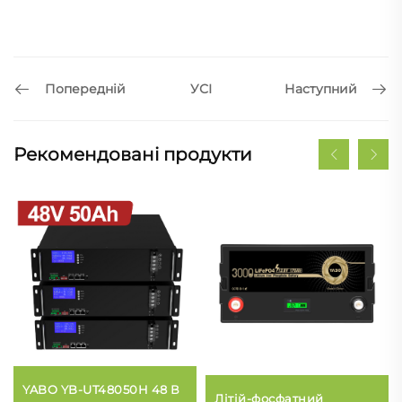
Попередній
Наступний
УСІ
Рекомендовані продукти
YABO YB-UT48050H 48 В
Літій-фосфатний