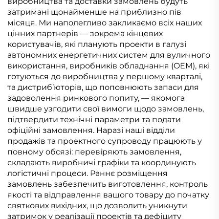
виробництва та доставки замовлень будуть
затримані щонайменше на приблизно пів
місяця. Ми наполегливо закликаємо всіх наших
цінних партнерів — зокрема кінцевих
користувачів, які планують проекти в галузі
автономних енергетичних систем для вуличного
використання, виробників обладнання (OEM), які
готуються до виробництва у першому кварталі,
та дистриб’юторів, що поповнюють запаси для
задоволення ринкового попиту, — якомога
швидше узгодити свої вимоги щодо замовлень,
підтвердити технічні параметри та подати
офіційні замовлення. Наразі наші відділи
продажів та проектного супроводу працюють у
повному обсязі: перевіряють замовлення,
складають виробничі графіки та координують
логістичні процеси. Раннє розміщення
замовлень забезпечить виготовлення, контроль
якості та відправлення вашого товару до початку
святкових вихідних, що дозволить уникнути
затримок у реалізації проектів та дефіциту