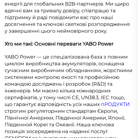
енергії для глобальних B2B-партнерів. Ми щиро
вдячні вам за тривалу довіру, співпрацю та
підтримку й раді повідомити вас про наші
досягнення та ключові святкові розпорядження
у завершенні цього неймовірного року.
Хто ми такі: Основні переваги YABO Power
YABO Power — це спеціалізована база з повним
циклом виробництва акумуляторів, оснащена
сучасним виробничим обладнанням, жорсткими
системами контролю якості та професійною
командою досліджень і розробок (R&D) та
інженерів. Ми маємо кілька міжнародних
сертифікатів, у тому числі CE, UN38.3, IEC тощо,
що гарантує відповідність усіх наших
пРОДУКТИ
строгим регуляторним стандартам Європи,
Північної Америки, Південної Америки, Японії,
Південной Кореї та Океанії. Наша ключова
позиція зосереджена на наданні послуг