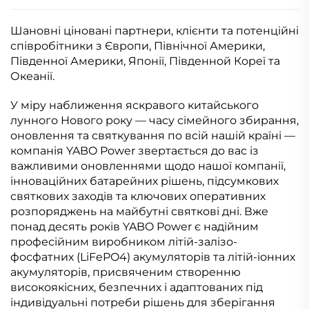
Шановні ціновані партнери, клієнти та потенційні
співробітники з Європи, Північної Америки,
Південної Америки, Японії, Південной Кореї та
Океанії.
У міру наближення яскравого китайського
лунного Нового року — часу сімейного збирання,
оновлення та святкування по всій нашій країні —
компанія YABO Power звертається до вас із
важливими оновленнями щодо нашої компанії,
інноваційних батарейних рішень, підсумкових
святкових заходів та ключових оперативних
розпоряджень на майбутні святкові дні. Вже
понад десять років YABO Power є надійним
професійним виробником літій-залізо-
фосфатних (LiFePO4) акумуляторів та літій-іонних
акумуляторів, присвяченим створенню
високоякісних, безпечних і адаптованих під
індивідуальні потреби рішень для зберігання