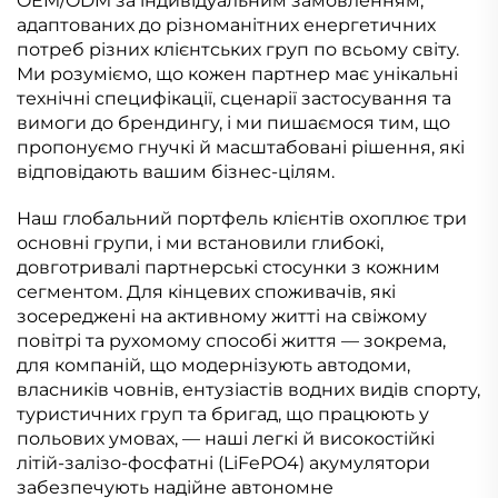
OEM/ODM за індивідуальним замовленням,
адаптованих до різноманітних енергетичних
потреб різних клієнтських груп по всьому світу.
Ми розуміємо, що кожен партнер має унікальні
технічні специфікації, сценарії застосування та
вимоги до брендингу, і ми пишаємося тим, що
пропонуємо гнучкі й масштабовані рішення, які
відповідають вашим бізнес-цілям.
Наш глобальний портфель клієнтів охоплює три
основні групи, і ми встановили глибокі,
довготривалі партнерські стосунки з кожним
сегментом. Для кінцевих споживачів, які
зосереджені на активному житті на свіжому
повітрі та рухомому способі життя — зокрема,
для компаній, що модернізують автодоми,
власників човнів, ентузіастів водних видів спорту,
туристичних груп та бригад, що працюють у
польових умовах, — наші легкі й високостійкі
літій-залізо-фосфатні (LiFePO4) акумулятори
забезпечують надійне автономне