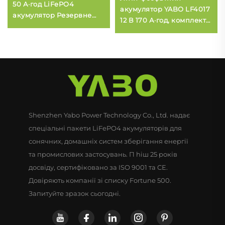
50 А·год LiFePO4
акумулятор YABO LF4017
акумулятор Резервне
12 В 170 А·год, комплект
живлення, монтаж у
літієвих акумуляторів
стійку 48 В 2,5 кВт·год
LiFePO4 з системою BMS
Літієва LiFePO4
для зберігання сонячної
енергетична система
енергії, для систем
для дому
накопичення сонячної
енергії
Shenzhen Yabo Power Technology Co., Ltd. надає
спеціальні пакети LiFePO4 акумуляторів для
сонячних, домашніх систем зберігання енергії
та промислових застосувань. П hiш 25 років
досвіду, сертифіковано за ISO 9001 та CE.
Довіряють компанії зі списку Fortune 500.
Запитуйте зразок сьогодні.