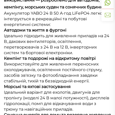
використання — розроблено для автодомів,
кемпінгу, морських суден та сонячних будинків
Акумулятор YABO 24 В 50 А·год LiFePO4 легко
інтегрується в рекреаційні та побутові
енергетичні системи:
Автодоми та життя в фургоні
Ідеально підходить для живлення приладів на 24
В, дахових вентиляторів, освітлення,
перетворювачів з 24 В на 12 В, інверторних
систем та бортової електроніки.
Кемпінг та подорожі на відкритому повітрі
Використовуйте для живлення переносних
охолоджувачів, освітлення постійного струму,
засобів зв'язку та фотообладнання завдяки
стабільній, тихій та безвідходній енергії.
Морські та яхтові застосування
Ідеальний варіант для ехолотів, двигунів для
тролінгу (моделі 24 В малої потужності), дисплеїв
гідролокації, помп для відкачування води з
трюму та навігаційних приладів.
Сонячна енергія для дому та резервне живлення