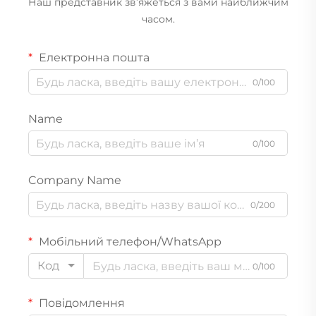
Наш представник зв’яжеться з вами найближчим
LiFePO4 для автодомів,
часом.
морського застосування,
сонячних систем та
Електронна пошта
автономних систем
0/100
Name
0/100
Company Name
0/200
Мобільний телефон/WhatsApp
Код
0/100
Повідомлення