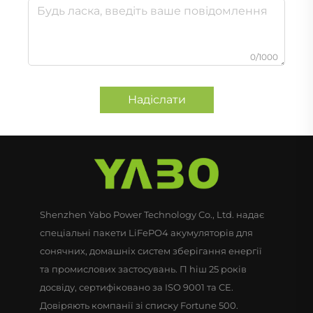
0/1000
Надіслати
Shenzhen Yabo Power Technology Co., Ltd. надає
спеціальні пакети LiFePO4 акумуляторів для
сонячних, домашніх систем зберігання енергії
та промислових застосувань. П hiш 25 років
досвіду, сертифіковано за ISO 9001 та CE.
Довіряють компанії зі списку Fortune 500.