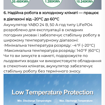
6. Надійна робота в холодному кліматі — працює
в діапазоні від –20°C до 60°C
Акумулятор YABO 24 В, 50 А·год типу LiFePO4
розроблено для експлуатації в складних
погодних умовах і забезпечує стабільну роботу в
широкому температурному діапазоні:
·Мінімальна температура розряду: –4°F (–20°C)
·Максимальна температура розряду: 140°F (60°C)
Чи то ви зимуєте в наметі, подорожуєте по
льодовитих водах чи використовуєте обладнання
в спекотних кліматах, акумулятор забезпечує
стабільну роботу без термічного зносу.