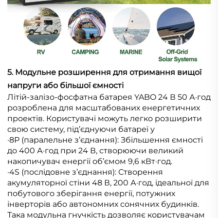
5. Модульне розширення для отримання вищої
напруги або більшої ємності
Літій-залізо-фосфатна батарея YABO 24 В 50 А·год
розроблена для масштабованих енергетичних
проектів. Користувачі можуть легко розширити
свою систему, під’єднуючи батареї у
·8P (паралельне з’єднання): Збільшення ємності
до 400 А·год при 24 В, створюючи великий
накопичувач енергії об’ємом 9,6 кВт·год.
·4S (послідовне з’єднання): Створення
акумуляторної стіни 48 В, 200 А·год, ідеальної для
побутового зберігання енергії, потужних
інверторів або автономних сонячних будинків.
Така модульна гнучкість дозволяє користувачам