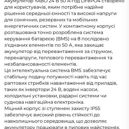
Акумулятор YABO 24 В 50 А·год LiFePO4 створено
для користувачів, яким потрібне надійне
рішення середньої ємності та високої напруги
для сонячних, резервних та мобільних
енергетичних систем. У компактному корпусі
розташована точно розроблена система
керування батареєю (BMS) на 8 послідовно
з'єднаних елементів по 50 А, яка захищає
акумулятор від перевантаження за струмом,
перенапруги, теплового перевантаження та
незбалансованості елементів.
Ця інтелектуальна система BMS забезпечує
стабільну подачу потужності навіть під час
раптових стрибків навантаження від приладів,
таких як інвертори 24 В, водяні насоси,
холодильні установки, радарні системи чи
суднова навігаційна електроніка.
Міцний корпус зі ступенем захисту IP55
забезпечує високий рівень стійкості до
навколишнього середовища, що дозволяє
акумулятору працювати в пилових майстернях,