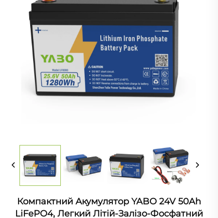
Компактний Акумулятор YABO 24V 50Ah
LiFePO4, Легкий Літій-Залізо-Фосфатний