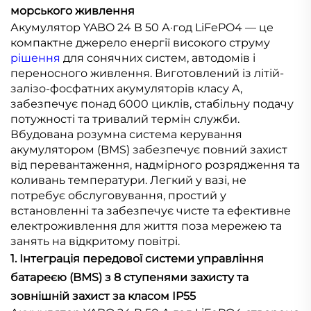
морського живлення
Акумулятор YABO 24 В 50 А·год LiFePO4 — це
компактне джерело енергії високого струму
рішення
для сонячних систем, автодомів і
переносного живлення. Виготовлений із літій-
залізо-фосфатних акумуляторів класу A,
забезпечує понад 6000 циклів, стабільну подачу
потужності та тривалий термін служби.
Вбудована розумна система керування
акумулятором (BMS) забезпечує повний захист
від перевантаження, надмірного розрядження та
коливань температури. Легкий у вазі, не
потребує обслуговування, простий у
встановленні та забезпечує чисте та ефективне
електроживлення для життя поза мережею та
занять на відкритому повітрі.
1. Інтеграція передової системи управління
батареєю (BMS) з 8 ступенями захисту та
зовнішній захист за класом IP55