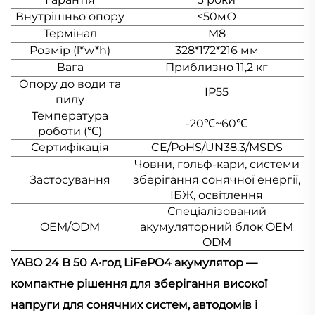
Внутрішньо опору
≤50мΩ
Термінал
M8
Розмір (l*w*h)
328*172*216 мм
Вага
Приблизно 11,2 кг
Опору до води та
IP55
пилу
Температура
-20℃~60℃
роботи (℃)
Сертифікація
CE/РoHS/UN38.3/MSDS
Човни, гольф-кари, системи
Застосування
зберігання сонячної енергії,
ІБЖ, освітлення
Спеціалізований
OEM/ODM
акумуляторний блок OEM
ODM
YABO 24 В 50 А·год LiFePO4 акумулятор —
компактне рішення для зберігання високої
напруги для сонячних систем, автодомів і