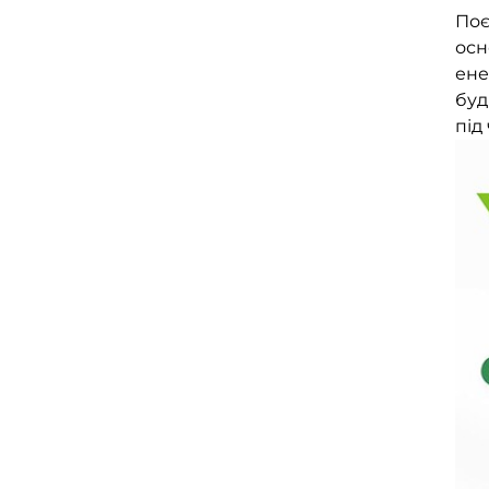
Поє
осн
ене
буд
під