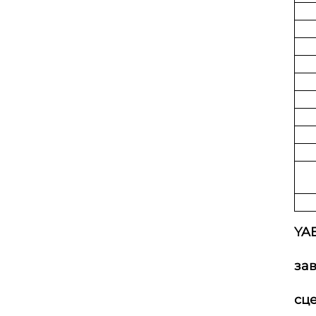
YAB
зав
сц