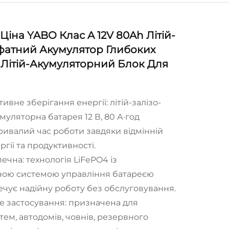
Ціна YABO Клас A 12V 80Ah Літій-
фатний Акумулятор Глибоких
 Літій-Акумуляторний Блок Для
ивне зберігання енергії: літій-залізо-
муляторна батарея 12 В, 80 А·год
ривалий час роботи завдяки відмінній
ргії та продуктивності.
печна: технологія LiFePO4 із
ною системою управління батареєю
ечує надійну роботу без обслуговування.
не застосування: призначена для
тем, автодомів, човнів, резервного