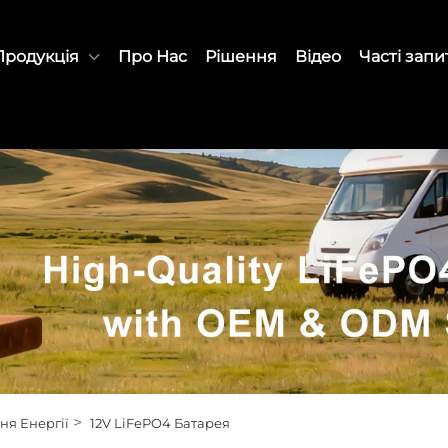
Продукція
Про Нас
Рішення
Відео
Часті зап
>
ня Енергії
12V LiFePO4 Батарея