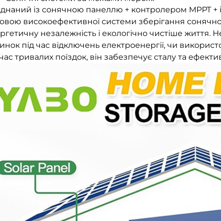
днаний із сонячною панеллю + контролером MPPT + і
овою високоефективної системи зберігання сонячної
ргетичну незалежність і екологічно чистіше життя. Н
инок під час відключень електроенергії, чи викорис
 час тривалих поїздок, він забезпечує сталу та ефекти