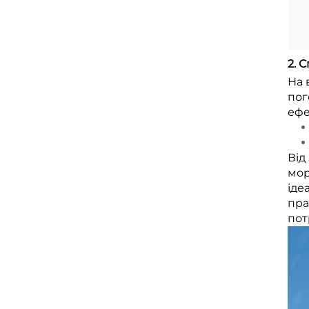
2. 
На 
пог
ефе
Від
мор
іде
пра
пот