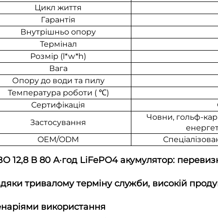
Цикл життя
Гарантія
Внутрішньо опору
Термінал
Розмір (l*w*h)
Вага
Опору до води та пилу
Температура роботи (
℃
)
Сертифікація
Човни, гольф-кар
Застосування
енергет
OEM/ODM
Спеціалізов
O 12,8 В 80 А·год LiFePO4 акумулятор: перевизн
дяки тривалому терміну служби, високій продук
енаріями використання