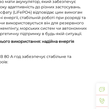
иво мати акумулятор, який забезпечує
ку адаптивність до різних застосувань.
фосфату (LiFePO4) відповідає цим вимогам
 енергії, стабільній роботі при розряді та
 чи використовується він для резервного
кемпінгу, морських систем чи автономних
ргетичну підтримку в будь-якій ситуації.
ього використання: надійна енергія
 В 80 А·год забезпечує стабільне та
оїв: