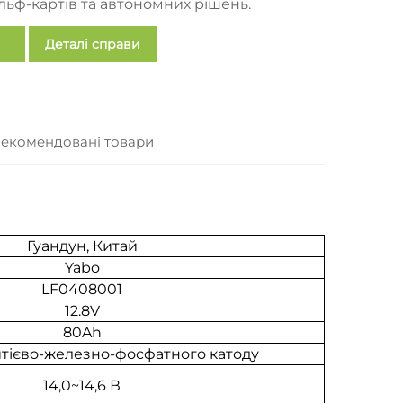
льф-картів та автономних рішень.
Деталі справи
екомендовані товари
Гуандун, Китай
Yabo
LF0408001
12.8V
80Ah
итієво-железно-фосфатного катоду
14,0~14,6 В