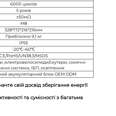
6000 циклів
5 років
≤50мΩ
M8
328*172*216*216мм
Приблизно 9,1 кг
IP55
-20
℃
~60
℃
CE/РoHS/UN38.3/MSDS
и, електровелосипеди/скутери, сонячні
ичні системи, ІБП, освітлення
аний акумуляторний блок OEM ODM
ачте свій досвід зберігання енергії
тивності та сумісності з багатьма