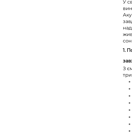
У с
вин
Аку
зав
над
жив
сон
1. 
зав
З є
три