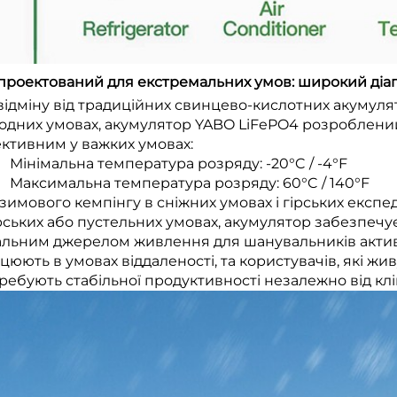
Спроектований для екстремальних умов: широкий діа
відміну від традиційних свинцево-кислотних акумулят
одних умовах, акумулятор YABO LiFePO4 розроблений
ктивним у важких умовах:
Мінімальна температура розряду: -20°C / -4°F
Максимальна температура розряду: 60°C / 140°F
 зимового кемпінгу в сніжних умовах і гірських експе
ських або пустельних умовах, акумулятор забезпечує
альним джерелом живлення для шанувальників активн
цюють в умовах віддаленості, та користувачів, які ж
ребують стабільної продуктивності незалежно від кл