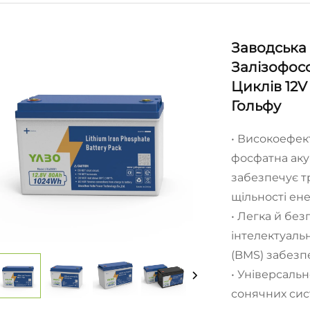
Заводська 
Залізофос
Циклів 12V
Гольфу
• Високоефект
фосфатна аку
забезпечує т
щільності ене
• Легка й без
інтелектуаль
(BMS) забезп
• Універсаль
сонячних сис