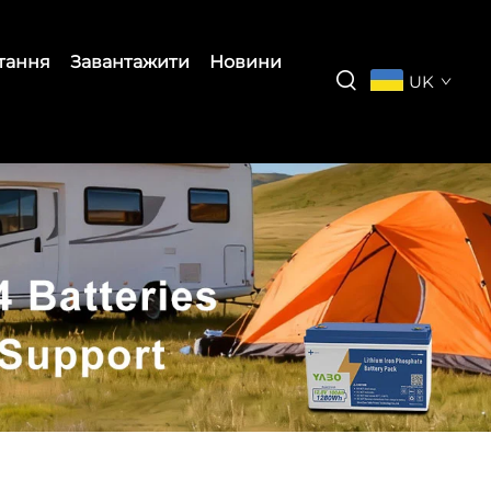
итання
Завантажити
Новини
UK