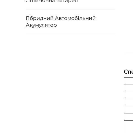
Літій-Іонна Батарея
Гібридний Автомобільний
Акумулятор
Спе