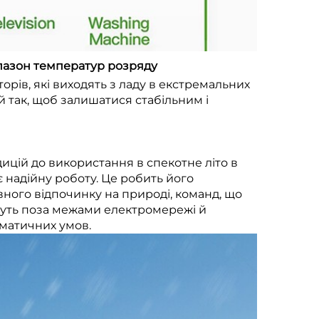
пазон температур розряду
орів, які виходять з ладу в екстремальних
 так, щоб залишатися стабільним і
дицій до використання в спекотне літо в
 надійну роботу. Це робить його
ого відпочинку на природі, команд, що
ивуть поза межами електромережі й
іматичних умов.