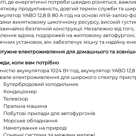
віті, де енергетичні потреби швидко різняться, важл
яткову продуктивність, довгий термін служби та широ
мулятор YABO 12,8 В 80 А·год на основі літій-залізо-
дяки винятковому циклічному ресурсу, високій густині
звичайно безпечній конструкції. Незалежно від того,
лення вдома, подорожей на житловому автофургоні, 
ячних установок, він забезпечує міцну та надійну ене
Потужне електроживлення для домашнього та зовнішн
жди, коли вам потрібно
мністю акумулятора 1024 Вт·год, акумулятор YABO 12,8
вале електроживлення для широкого спектру пристр
Бутербродовий холодильник
Кондиціонер
Телевізор
Пральна машина
Побутові прилади для автофургонів
Морське обладнання
Наметування на природі
Сонячні системи за межами мережі