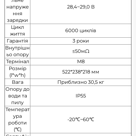
льне
напруже
28,4~29,0 В
ння
зарядки
Цикл
6000 циклів
життя
Гарантія
3 роки
Внутрішн
≤50мΩ
ьо опору
Термінал
M8
Розмір
522*238*218 мм
(l*w*h)
Вага
Приблизно 30,5 кг
Опору до
води та
IP55
пилу
Температ
ура
-20℃~60℃
роботи
(℃)