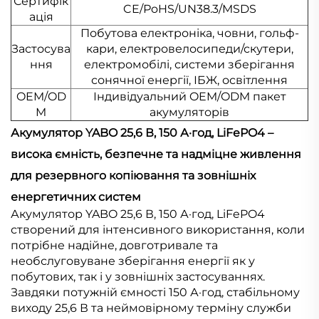
Сертифік
CE/РoHS/UN38.3/MSDS
ація
Побутова електроніка, човни, гольф-
Застосува
кари, електровелосипеди/скутери,
ння
електромобілі, системи зберігання
сонячної енергії, ІБЖ, освітлення
OEM/OD
Індивідуальний OEM/ODM пакет
M
акумуляторів
Акумулятор YABO 25,6 В, 150 А·год, LiFePO4 –
висока ємність, безпечне та надміцне живлення
для резервного копіювання та зовнішніх
енергетичних систем
Акумулятор YABO 25,6 В, 150 А·год, LiFePO4
створений для інтенсивного використання, коли
потрібне надійне, довготривале та
необслуговуване зберігання енергії як у
побутових, так і у зовнішніх застосуваннях.
Завдяки потужній ємності 150 А·год, стабільному
виходу 25,6 В та неймовірному терміну служби