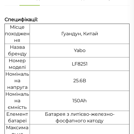
Специфікації:
Місце
походжен
Гуандун, Китай
ня
Назва
Yabo
бренду
Номер
LF8251
моделі
Номіналь
на
25.6В
напруга
Номіналь
на
150Ah
ємність
Елемент
Батарея з литієво-железно-
батареї
фосфатного катоду
Максима