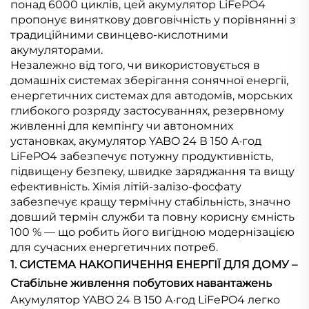
понад 6000 циклів, цей акумулятор LiFePO4
пропонує виняткову довговічність у порівнянні з
традиційними свинцево-кислотними
акумуляторами.
Незалежно від того, чи використовується в
домашніх системах зберігання сонячної енергії,
енергетичних системах для автодомів, морських
глибокого розряду застосуваннях, резервному
живленні для кемпінгу чи автономних
установках, акумулятор YABO 24 В 150 А·год
LiFePO4 забезпечує потужну продуктивність,
підвищену безпеку, швидке заряджання та вищу
ефективність. Хімія літій-залізо-фосфату
забезпечує кращу термічну стабільність, значно
довший термін служби та повну корисну ємність
100 % — що робить його вигідною модернізацією
для сучасних енергетичних потреб.
1. СИСТЕМА НАКОПИЧЕННЯ ЕНЕРГІЇ ДЛЯ ДОМУ –
Стабільне живлення побутових навантажень
Акумулятор YABO 24 В 150 А·год LiFePO4 легко