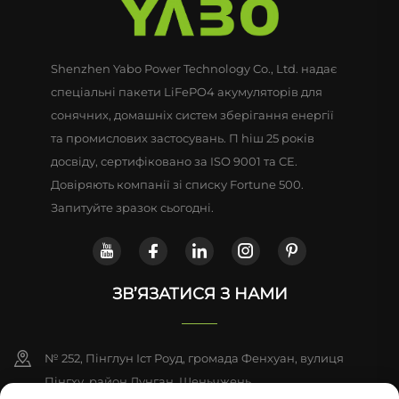
Shenzhen Yabo Power Technology Co., Ltd. надає
спеціальні пакети LiFePO4 акумуляторів для
сонячних, домашніх систем зберігання енергії
та промислових застосувань. П hiш 25 років
досвіду, сертифіковано за ISO 9001 та CE.
Довіряють компанії зі списку Fortune 500.
Запитуйте зразок сьогодні.
ЗВ’ЯЗАТИСЯ З НАМИ
№ 252, Пінглун Іст Роуд, громада Фенхуан, вулиця
Пінгху, район Лунган, Шеньчжень