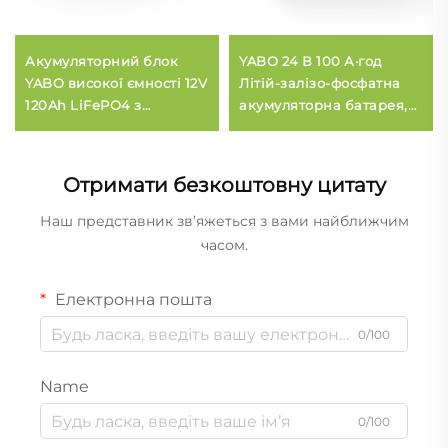
Акумуляторний блок
YABO 24 В 100 А·год
YABO високої ємності 12V
Літій-залізо-фосфатна
120Ah LiFePO4 з
акумуляторна батарея,
глибоким циклом
високоякісний блок
зарядки/розрядки, літій-
LiFePO4 для систем
залізо-фосфатний, для
зберігання сонячної
Отримати безкоштовну цитату
автофургонів, сонячних
енергії, гольф-карів
батарей, морських та
Наш представник зв’яжеться з вами найближчим
автономних джерел
часом.
живлення
Електронна пошта
0/100
Name
0/100