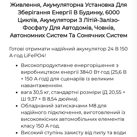
Живлення, Акумуляторна Установка Для
Зберігання Енергії В Будинку, 6000
Циклів, Акумулятори З Літій-Залізо-
Фосфату Для Автодомів, Човнів,
Автономних Систем Та Сонячних Систем
Готові отримати надійний акумулятор 24 В 150
А·год LiFePO4!
Високопродуктивне енергорішення з
виробництвом енергії 3840 Вт·год (25,6 В
× 150 А·год) для сценаріїв із великим
навантаженням.
вага 30,5 кг, стандартні розміри (Д 20,55 ×
Ш 9,37 × В 8,54 дюйма).
Обладнаний затискачами M8 для
надійного підключення, виготовлений із
високоякісних автомобільних елементів
класу 150 А·год.
Високий ступінь захисту від пилу та води