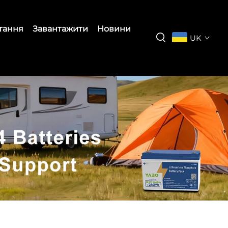
итання
Завантажити
Новини
UK