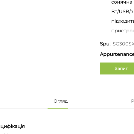
сонячна 
Вт/USB/з
підходит
пристрої
SG300S
Spu:
Appurtenance
Запит
Огляд
Р
цифікація