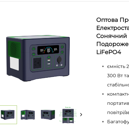
Оптова Пр
Електроста
Сонячний 
Подорожей
LiFePO4
ємність 2
300 Вт т
стабільн
компактна
портатив
повітрі/а
Багатофу