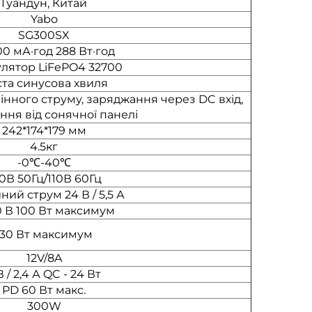
Гуандун, Китай
Yabo
SG300SX
0 мА·год 288 Вт·год
лятор LiFePO4 32700
та синусова хвиля
інного струму, заряджання через DC вхід,
ння від сонячної панелі
242*174*179 мм
4.5кг
-0℃-40℃
0В 50Гц/110В 60Гц
ний струм 24 В / 5,5 А
0 В 100 Вт максимум
130 Вт максимум
12V/8A
В / 2,4 А QC - 24 Вт
PD 60 Вт макс.
300W