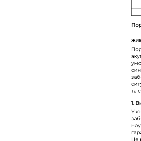
Пор
жи
Пор
аку
умо
син
заб
сит
та 
1. 
Уко
заб
ноу
гар
Це 