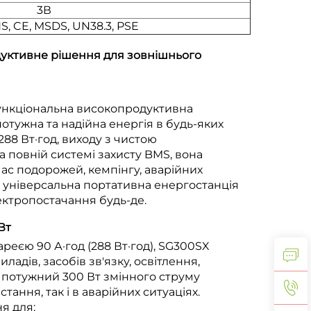
3В
S, CE, MSDS, UN38.3, PSE
дуктивне рішення для зовнішнього
функціональна високопродуктивна
отужна та надійна енергія в будь-яких
288 Вт·год, виходу з чистою
а повній системі захисту BMS, вона
ас подорожей, кемпінгу, аварійних
Як універсальна портативна енергостанція
ектропостачання будь-де.
 Вт
еєю 90 А·год (288 Вт·год), SG300SX
дів, засобів зв'язку, освітлення,
й потужний 300 Вт змінного струму
ання, так і в аварійних ситуаціях.
я для: