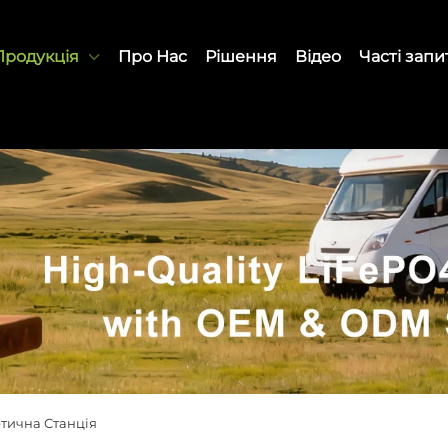
Продукція
Про Нас
Рішення
Відео
Часті зап
тична Станція