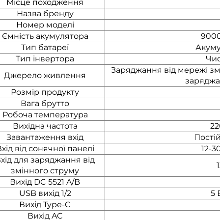
Місце походження
Назва бренду
Номер моделі
Ємність акумулятора
9000
Тип батареї
Акуму
Тип інвертора
Чис
Заряджання від мережі зм
Джерело живлення
заряджа
Розмір продукту
Вага брутто
Робоча температура
Вихідна частота
22
Завантаження вхід
Постій
хід від сонячної панелі
12-3
хід для заряджання від
змінного струму
Вихід DC 5521 A/B
USB вихід 1/2
5 
Вихід Type-C
Вихід AC