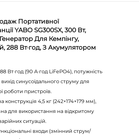
одаж Портативної
нції YABO SG300SX, 300 Вт,
Генератор Для Кемпінгу,
, 288 Вт·год, З Акумулятором
88 Вт·год (90 А·год LiFePO4), потужність
а вихід синусоїдального струму для
ої роботи пристроїв.
 конструкція 4,5 кг (242×174×179 мм),
на для використання на відкритому
варійних ситуацій.
нкціональні входи (змінний струм/