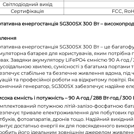
Світлодіодний вихід
Сертифікація
FCC, RoH
тативна енергостанція SG300SX 300 Вт – високопро
влення
тативна енергостанція SG300SX 300 Вт – це багато
муляторна батарея для користувачів, яким потрібна п
вах. Завдяки акумулятору LiFePO4 ємністю 90 А·год / 
усоїдальною хвилею, сумісності з багатьма портами т
езпечує стабільне та безпечне живлення вдома, під ч
уацій та професійної роботи на відкритому повітрі. 
сонячний генератор, SG300SX забезпечує надійне ел
Висока ємність і потужність – 90 А·год / 288 Вт·год / 300
мплектований потужною літій-залізо-фосфатною батар
езпечує тривале електроживлення для побутових прила
тбуків, фотоапаратів, дронів тощо. Надійний вихідни
антує достатньо енергії як для повсякденного використ
робить його ідеальним зовнішнім джерелом живленн