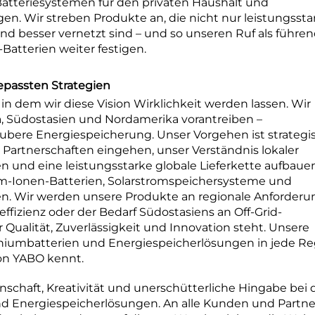
atteriesystemen für den privaten Haushalt und
n. Wir streben Produkte an, die nicht nur leistungssta
und besser vernetzt sind – und so unseren Ruf als führe
atterien weiter festigen.
gepassten Strategien
, in dem wir diese Vision Wirklichkeit werden lassen. Wir
, Südostasien und Nordamerika vorantreiben –
ubere Energiespeicherung. Unser Vorgehen ist strategi
 Partnerschaften eingehen, unser Verständnis lokaler
n und eine leistungsstarke globale Lieferkette aufbaue
um-Ionen-Batterien, Solarstromspeichersysteme und
en. Wir werden unsere Produkte an regionale Anforder
ffizienz oder der Bedarf Südostasiens an Off-Grid-
Qualität, Zuverlässigkeit und Innovation steht. Unsere
ithiumbatterien und Energiespeicherlösungen in jede R
von YABO kennt.
denschaft, Kreativität und unerschütterliche Hingabe bei 
d Energiespeicherlösungen. An alle Kunden und Partne