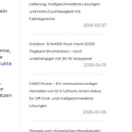
Lieferung, maßgeschneiderte Lösungen
 ein
und hohe Zuverlässigkeit mit
Fabrikgarantie
2026-05-07
Outdoor- & Notfall-Must-Have! SG120
ärme,
Tragbare Stromstation – noch
ne
unabhängiger mit 30-W-Solarpanel
dukte
2026-04-01
,
YABO Power – Ein vertrauenswürdiger
ie
Hersteller von 12-V-Lithium-Ionen-Akkus
ätzen
für Off-Grid- und maßgeschneiderte
Lösungen
2026-03-06
t
Hinweis zum chinesischen Mondneujahr