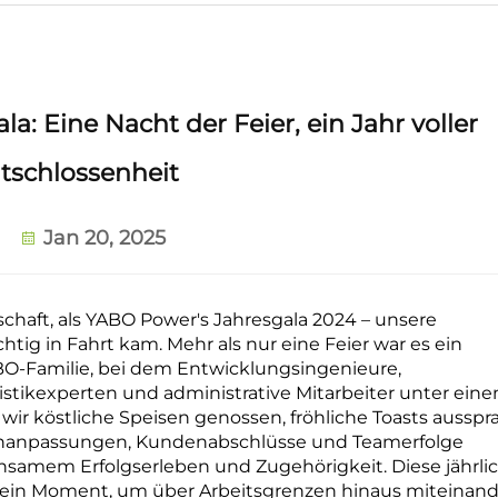
: Eine Nacht der Feier, ein Jahr voller
tschlossenheit
Jan 20, 2025
chaft, als YABO Power's Jahresgala 2024 – unsere
chtig in Fahrt kam. Mehr als nur eine Feier war es ein
-Familie, bei dem Entwicklungsingenieure,
gistikexperten und administrative Mitarbeiter unter ein
 köstliche Speisen genossen, fröhliche Toasts ausspr
enanpassungen, Kundenabschlüsse und Teamerfolge
amem Erfolgserleben und Zugehörigkeit. Diese jährli
: ein Moment, um über Arbeitsgrenzen hinaus miteinand