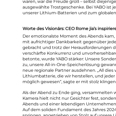
waren, war die Freude groß – selbst diejenige
ausgewählte Trostgeschenke. Bei YABO ist je
unserer Lithium-Batterien und zum global
Worte des Visionärs: CEO Rome
jia’s inspiri
Der emotionalste Moment des Abends kam, a
mit aufrichtiger Dankbarkeit gegenüber jed
gebracht und trotz der Herausforderungen de
verschärfte Konkurrenz und unvorhersehbare 
betonte, wurde YABO stärker: Unsere Sonde
zu, unsere All-in-One-Speicherlösung gewan
neue regionale Partner ausdehnen. „All dies
Lithiumbatterie, die wir herstellen, und jed
möglich gewesen“, sagte er mit stolz klinge
Als der Abend zu Ende ging, versammelten wir
Kamera hielt nicht nur Gesichter fest, sonde
Abends und einer lebendigen Unternehmensk
Auf dem soliden Fundament des Jahres 2024 st
springen, angetrieben von Stolz auf unsere 