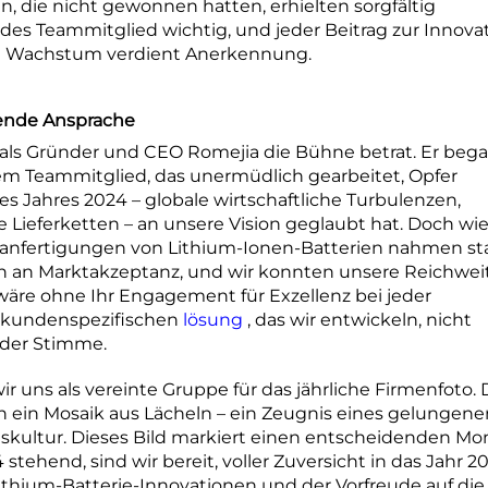
n, die nicht gewonnen hatten, erhielten sorgfältig
des Teammitglied wichtig, und jeder Beitrag zur Innova
en Wachstum verdient Anerkennung.
erende Ansprache
ls Gründer und CEO Romejia die Bühne betrat. Er beg
em Teammitglied, das unermüdlich gearbeitet, Opfer
s Jahres 2024 – globale wirtschaftliche Turbulenzen,
Lieferketten – an unsere Vision geglaubt hat. Doch wie
ranfertigungen von Lithium-Ionen-Batterien nahmen st
n an Marktakzeptanz, und wir konnten unsere Reichwei
 wäre ohne Ihr Engagement für Exzellenz bei jeder
er kundenspezifischen
lösung
, das wir entwickeln, nicht
nder Stimme.
 uns als vereinte Gruppe für das jährliche Firmenfoto. 
rn ein Mosaik aus Lächeln – ein Zeugnis eines gelungene
ultur. Dieses Bild markiert einen entscheidenden Mo
ehend, sind wir bereit, voller Zuversicht in das Jahr 2
Lithium-Batterie-Innovationen und der Vorfreude auf die