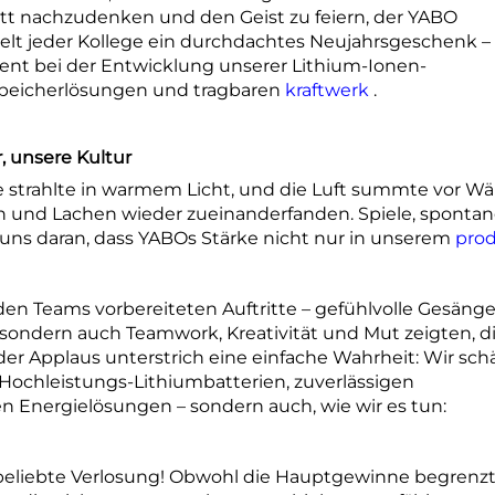
tt nachzudenken und den Geist zu feiern, der YABO
hielt jeder Kollege ein durchdachtes Neujahrsgeschenk –
nt bei der Entwicklung unserer Lithium-Ionen-
speicherlösungen und tragbaren
kraftwerk
.
, unsere Kultur
e strahlte in warmem Licht, und die Luft summte vor W
und Lachen wieder zueinanderfanden. Spiele, sponta
 uns daran, dass YABOs Stärke nicht nur in unserem
pro
n Teams vorbereiteten Auftritte – gefühlvolle Gesänge
 sondern auch Teamwork, Kreativität und Mut zeigten, d
der Applaus unterstrich eine einfache Wahrheit: Wir sch
 Hochleistungs-Lithiumbatterien, zuverlässigen
 Energielösungen – sondern auch, wie wir es tun:
 beliebte Verlosung! Obwohl die Hauptgewinne begrenz