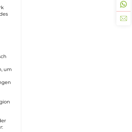
rk
ndes
sch
n, um
ungen
egion
der
r: