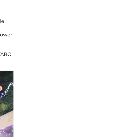
le
Power
 YABO