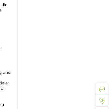
 die
s
e
ng und
iele:
für
e
zu