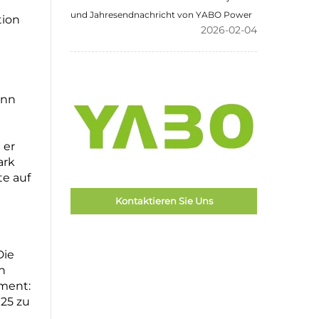
und Jahresendnachricht von YABO Power
tion
2026-02-04
ann
 er
ark
te auf
Kontaktieren Sie Uns
Die
n
ment:
025 zu