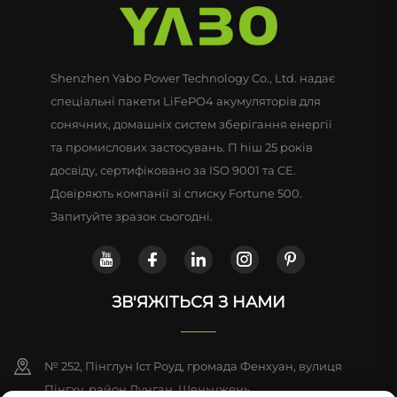
Shenzhen Yabo Power Technology Co., Ltd. надає
спеціальні пакети LiFePO4 акумуляторів для
сонячних, домашніх систем зберігання енергії
та промислових застосувань. П hiш 25 років
досвіду, сертифіковано за ISO 9001 та CE.
Довіряють компанії зі списку Fortune 500.
Запитуйте зразок сьогодні.
ЗВ'ЯЖІТЬСЯ З НАМИ
№ 252, Пінглун Іст Роуд, громада Фенхуан, вулиця
Пінгху, район Лунган, Шеньчжень