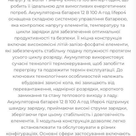
робить її ідеальною для вимогливих енергетичних
потреб. Акумуляторна батарея 12 В 100 А·год lifepo4
оснащена складною системою управління батареєю,
яка контролює напругу елементів, температуру та
цикли зарядки для забезпечення оптимальної
продуктивності та безпеки. Її міцна конструкція
включає високоякісні літій-залізо-фосфатні елементи,
які забезпечують стабільну подачу потужності протягом
усього циклу розряду. Акумулятор використовує
сучасні технології термокерування, щоб запобігти
перегріву та подовжити термін експлуатації. До
ключових технологічних особливостей належать
вбудовані захисні кола, які захищають від
перевантаження, надмірної розрядки, короткого
замикання та стану теплового виходу з ладу.
Акумуляторна батарея 12 В 100 А·год lifepo4 підтримує
швидку зарядку, приймаючи високі струми зарядки,
зберігаючи при цьому стабільність і довговічність
елементів. Її модульна конструкція дозволяє легко
встановлювати та обслуговувати в різних
конфігураціях. Основні сфери застосування включають