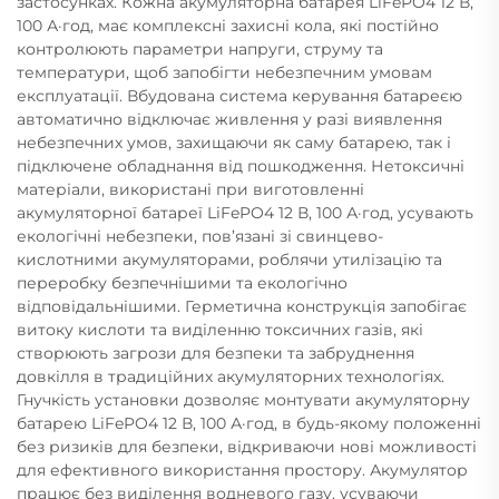
застосунках. Кожна акумуляторна батарея LiFePO4 12 В,
100 А·год, має комплексні захисні кола, які постійно
контролюють параметри напруги, струму та
температури, щоб запобігти небезпечним умовам
експлуатації. Вбудована система керування батареєю
автоматично відключає живлення у разі виявлення
небезпечних умов, захищаючи як саму батарею, так і
підключене обладнання від пошкодження. Нетоксичні
матеріали, використані при виготовленні
акумуляторної батареї LiFePO4 12 В, 100 А·год, усувають
екологічні небезпеки, пов’язані зі свинцево-
кислотними акумуляторами, роблячи утилізацію та
переробку безпечнішими та екологічно
відповідальнішими. Герметична конструкція запобігає
витоку кислоти та виділенню токсичних газів, які
створюють загрози для безпеки та забруднення
довкілля в традиційних акумуляторних технологіях.
Гнучкість установки дозволяє монтувати акумуляторну
батарею LiFePO4 12 В, 100 А·год, в будь-якому положенні
без ризиків для безпеки, відкриваючи нові можливості
для ефективного використання простору. Акумулятор
працює без виділення водневого газу, усуваючи