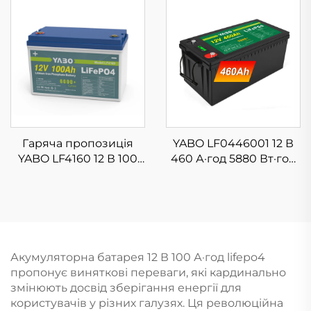
живлення,
LiFePO4 для систем
акумуляторна
зберігання сонячної
установка для
енергії, гольф-карів
зберігання енергії в
будинку, глибокі
цикли, акумулятори з
літій-залізо-фосфату
для автодомів, човнів,
UPS
Гаряча пропозиція
YABO LF0446001 12 В
YABO LF4160 12 В 100
460 А·год 5880 Вт·год
А·год Літій-залізо-
Літій-залізо-
фосфатний
фосфатний
акумулятор LiFePO4,
акумулятор,
перезаряджувальний
перезаряджувальна
блок для зберігання
система зберігання
енергії, акумулятор
енергії для великих
Акумуляторна батарея 12 В 100 А·год lifepo4
для
сонячних систем,
пропонує виняткові переваги, які кардинально
електроінструментів/
резервного живлення
змінюють досвід зберігання енергії для
гольф-кара/ЧОВНІВ
користувачів у різних галузях. Ця революційна