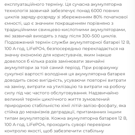
експлуатаційного терміну. Ця сучасна акумуляторна
технологія зазвичай забезпечує понад 6000 повних
циклів заряду-розряду зі збереженням 80% початкової
ємності, що є значним покращенням порівняно з
традиційними свинцево-кислотними акумуляторами,
які зазвичай виходять з ладу після 300–500 циклів.
Подовжений термін служби акумуляторної батареї 12 В,
100 А·год, LiFePO4, безпосередньо перекладається на
значну економію для користувачів, яким інакше
довелося б кілька разів замінювати звичайні
акумулятори за той самий період. При розрахунку
сукупної вартості володіння ця акумуляторна батарея
доводить свою вигідність, усуваючи повторні витрати
на заміну, витрати на утилізацію та витрати на робочу
силу під час частого обслуговування. Надзвичайно
великий термін циклічного життя зумовлений
природною стабільністю хімії літій-залізо-фосфату, яка
стійка до механізмів деградації, притаманних іншим
типам акумуляторів. Кожна акумуляторна батарея 12 В,
100 А·год, LiFePO4, проходить суворі перевірки
контролю якості, щоб забезпечити стабільну