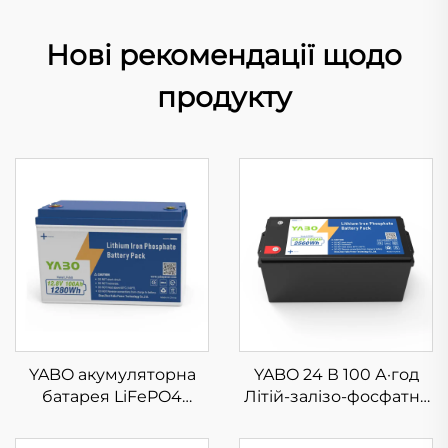
Нові рекомендації щодо
продукту
YABO акумуляторна
YABO 24 В 100 А·год
батарея LiFePO4
Літій-залізо-фосфатна
високої ємності 12 В
акумуляторна батарея,
100 А·год, резервне
високоякісний блок