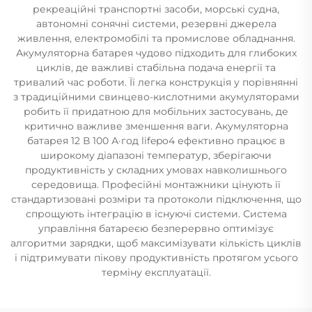
рекреаційні транспортні засоби, морські судна,
автономні сонячні системи, резервні джерела
живлення, електромобілі та промислове обладнання.
Акумуляторна батарея чудово підходить для глибоких
циклів, де важливі стабільна подача енергії та
тривалий час роботи. Її легка конструкція у порівнянні
з традиційними свинцево-кислотними акумуляторами
робить її придатною для мобільних застосувань, де
критично важливе зменшення ваги. Акумуляторна
батарея 12 В 100 А·год lifepo4 ефективно працює в
широкому діапазоні температур, зберігаючи
продуктивність у складних умовах навколишнього
середовища. Професійні монтажники цінують її
стандартизовані розміри та протоколи підключення, що
спрощують інтеграцію в існуючі системи. Система
управління батареєю безперервно оптимізує
алгоритми зарядки, щоб максимізувати кількість циклів
і підтримувати пікову продуктивність протягом усього
терміну експлуатації.