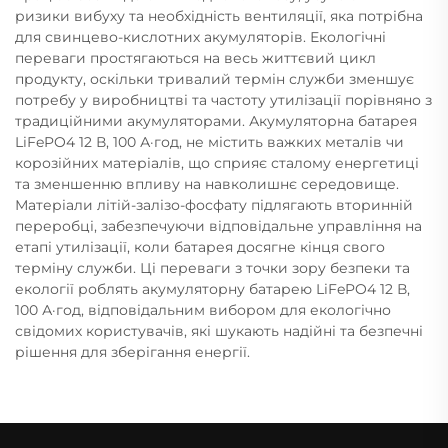
ризики вибуху та необхідність вентиляції, яка потрібна
для свинцево-кислотних акумуляторів. Екологічні
переваги простягаються на весь життєвий цикл
продукту, оскільки тривалий термін служби зменшує
потребу у виробництві та частоту утилізації порівняно з
традиційними акумуляторами. Акумуляторна батарея
LiFePO4 12 В, 100 А·год, не містить важких металів чи
корозійних матеріалів, що сприяє сталому енергетиці
та зменшенню впливу на навколишнє середовище.
Матеріали літій-залізо-фосфату підлягають вторинній
переробці, забезпечуючи відповідальне управління на
етапі утилізації, коли батарея досягне кінця свого
терміну служби. Ці переваги з точки зору безпеки та
екології роблять акумуляторну батарею LiFePO4 12 В,
100 А·год, відповідальним вибором для екологічно
свідомих користувачів, які шукають надійні та безпечні
рішення для зберігання енергії.