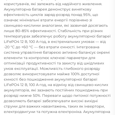
користувачів, які залежать від надійного живлення.
Акумуляторна батарея демонструє виняткову
ефективність циклів заряд-розряд понад 95%, що
означає мінімальні втрати енергії порівняно зі
свинцево-кислими аналогами, які зазвичай досягають
лише 80–85% ефективності. Стабільність при різних
температурах забезпечує роботу акумуляторної батареї
LiFePO4 12 В, 100 А·год, в екстремальних умовах — від
-20 °C до +60 °C — без втрати ємності. Інтегрована
система управління батареєю активно балансує окремі
елементи та контролює ключові параметри для
оптимізації продуктивності та захисту від шкідливих
умов експлуатації. Можливість глибокого розряду
дозволяє використовувати майже 100% доступної
ємності без пошкодження акумуляторної батареї
LiFePO4 12 В, 100 А·год, на відміну від свинцево-кислих
акумуляторів, які зазнають постійних пошкоджень при
розряді нижче 50%. Переваги щодо питомої потужності
дозволяють батареї забезпечувати високі вихідні
струми для важких навантажень, таких як інвертори,
електродвигуни та потужна електроніка. Акумуляторна