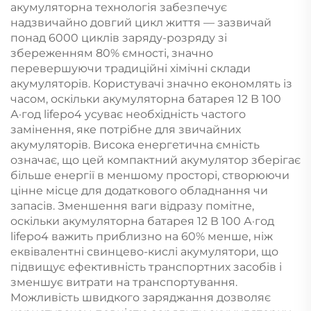
акумуляторна технологія забезпечує
надзвичайно довгий цикл життя — зазвичай
понад 6000 циклів заряду-розряду зі
збереженням 80% ємності, значно
перевершуючи традиційні хімічні склади
акумуляторів. Користувачі значно економлять із
часом, оскільки акумуляторна батарея 12 В 100
А·год lifepo4 усуває необхідність частого
замінення, яке потрібне для звичайних
акумуляторів. Висока енергетична ємність
означає, що цей компактний акумулятор зберігає
більше енергії в меншому просторі, створюючи
цінне місце для додаткового обладнання чи
запасів. Зменшення ваги відразу помітне,
оскільки акумуляторна батарея 12 В 100 А·год
lifepo4 важить приблизно на 60% менше, ніж
еквівалентні свинцево-кислі акумулятори, що
підвищує ефективність транспортних засобів і
зменшує витрати на транспортування.
Можливість швидкого заряджання дозволяє