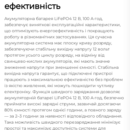
ефективність
Акумуляторна батарея LiFePO4 12 В, 100 А·год,
забезпечує виняткові експлуатаційні характеристики,
що оптимізують енергоефективність і покращують
роботу в різноманітних застосуваннях. Ця сучасна
акумуляторна система має плоску криву розряду,
забезпечуючи стабільну вихідну напругу 12 вольт
протягом усього циклу розряду, на відміну від
свинцево-кислих акумуляторів, які мають значне
зниження напруги при зменшенні ємності. Стабільна
вихідна напруга гарантує, що підключені пристрої
працюють з максимальною ефективністю без проблем
із якістю живлення, які можуть пошкодити чутливу
електроніку. Функція швидкого заряджання дозволяє
акумуляторній батареї LiFePO4 12 В, 100 А·год, безпечно
приймати високі зарядні струми, зазвичай досягаючи
80% ємності протягом однієї години, а повного заряду
— за 2–3 години за наявності відповідного обладнання.
Така можливість швидкого перезаряджання мінімізує
простої та максимізує доступність системи для