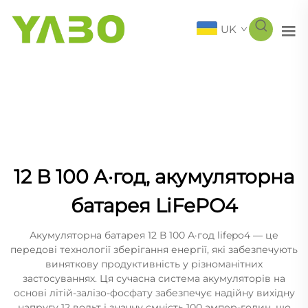
UK
12 В 100 А·год, акумуляторна
батарея LiFePO4
Акумуляторна батарея 12 В 100 А·год lifepo4 — це
передові технології зберігання енергії, які забезпечують
виняткову продуктивність у різноманітних
застосуваннях. Ця сучасна система акумуляторів на
основі літій-залізо-фосфату забезпечує надійну вихідну
напругу 12 вольт і значну ємність 100 ампер-годин, що