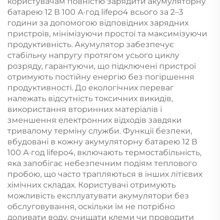
користувачам повністю зарядити акумуляторну
батарею 12 В 100 А·год lifepo4 всього за 2–3
години за допомогою відповідних зарядних
пристроїв, мінімізуючи простої та максимізуючи
продуктивність. Акумулятор забезпечує
стабільну напругу протягом усього циклу
розряду, гарантуючи, що підключені пристрої
отримують постійну енергію без погіршення
продуктивності. До екологічних переваг
належать відсутність токсичних викидів,
використання вторинних матеріалів і
зменшення електронних відходів завдяки
тривалому терміну служби. Функції безпеки,
вбудовані в кожну акумуляторну батарею 12 В
100 А·год lifepo4, включають термостабільність,
яка запобігає небезпечним подіям теплового
пробою, що часто трапляються в інших літієвих
хімічних складах. Користувачі отримують
можливість експлуатувати акумулятори без
обслуговування, оскільки їм не потрібно
доливати воду, очищати клеми чи проводити