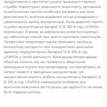
продуктивність протягом усього тривалого терміну
служби. Користувачі морського транспорту, автодомів
та автономних систем особливо виграють від такої
довговічності, оскільки віддалені місця ускладнюють і
удорожчують заміну акумуляторів. Календарний термін
служби акумуляторної батареї 12 В, 100 А·год, LiFePO4,
перевищує 10 років за нормальних умов експлуатації,
що забезпечує спокій при довгострокових інвестиціях.
Професійні оператори парків помічають загальну
економічну вигідність при використанні декількох
одиниць акумуляторних батарей 12 В, 100 А·год,
LiFePO4, у своїй діяльності. Хімія акумулятора краще
зберігає ємність під час тривалого зберігання,
зменшуючи втрати від саморозряду, які призводять до
витрат енергії в звичайних акумуляторах. Ця
надзвичайна міцність робить акумуляторну батарею 12
В, 100 А·год, LiFePO4, найкращим вибором для
критично важливих застосувань, де надійність не може
бути піддана сумніву.