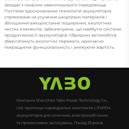
заходах з охорони навколишнього середовища.
Постійне вдосконалення технологій акумуляторів
спрямоване на усунення шкідливих матеріалів і
збільшення використання поширених, екологічно
чистих елементів, забезпечуючи, що майбутні системи
продуктивності акумуляторів гібридних автомобілів
зберігатимуть екологічні переваги, одночасно
покращуючи функціональність і знижуючи вартість.
Компанія Shenzhen Yabo Power Technology Co.,
Ltd. пропонує індивідуальні комплекти LiFePO4
акумуляторів для сонячних, електромобільних
та промислових застосувань. Понад 25 років