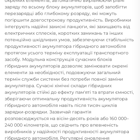
окремих елементів, автоматично вирівнюючи рівні
заряду по всьому блоку акумуляторів, щоб запобігти
перезарядці або глибокому розряду, які можуть
погіршити довгострокову продуктивність. Виробники
інтегрують надійні захисні ланцюги, які захищають від
електричних сплесків, коротких замикань та інших
потенційно шкідливих умов, забезпечуючи стабільність
продуктивності акумулятора гібридного автомобіля
протягом усього терміну експлуатації транспортного
засобу. Модульна конструкція сучасних блоків
гібридних акумуляторів дозволяє замінювати окремі
елементи за необхідності, подовжуючи загальний
термін служби системи без потреби повної заміни
акумулятора. Сучасні хімічні склади гібридних
акумуляторів стійкі до ефекту пам'яті та втрати ємності,
зберігаючи оптимальну продуктивність акумулятора
гібридного автомобіля навіть після тисяч циклів
зарядки-розрядки. Зазвичай гарантія
розповсюджується на вісім–десять років або 160 000–
240 000 кілометрів, що свідчить про впевненість
виробників у надійності продуктивності акумулятора
гібридного автомобіля. Регулярні оновлення