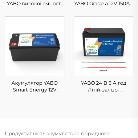
YABO високої ємності
YABO Grade a 12V 150Ah
12V 120Ah LiFePO4 з
LiFePO4, літій-залізо-
глибоким циклом
фосфатний, глибокого
зарядки/розрядки,
циклу, для човнів,
літій-залізо-
кемперів та сонячних
фосфатний, для
батарей
автофургонів,
сонячних батарей,
морських та
автономних джерел
живлення
Акумулятор YABO
YABO 24 В 6 А·год
Smart Energy 12V
Літій-залізо-
460Ah LiFePO4 з
фосфатний блок,
глибоким циклом
передова легка
зарядки/розрядки,
батарея LiFePO4 для
літій-залізо-
іграшок з можливістю
фосфатний
сидіння, систем
акумулятор для
електромоторів,
Продуктивність акумулятора гібридного
домашнього
камер, пристроїв для