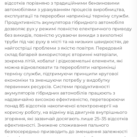
відсотків порівняно з традиційними бензиновими
автомобілями з урахуванням процесів виробництва,
експлуатації та переробки наприкінці терміну служби.
Продуктивність акумулятора гібридного автомобіля
дозволяє рух у режимі повністю електричного приводу
без викидів, повністю усуваючи викиди з вихлопної
труби під час руху в місті та на низьких швидкостях, де
найгостріші проблеми з якістю повітря. Передовий
склад батарей використовує вторинні матеріали,
зокрема літій, кобальт і рідкоземельні елементи, які
можна відновлювати та переробляти наприкінці
терміну служби, підтримуючи принципи кругової
економіки та зменшуючи потребу у видобутку
первинних ресурсів. Системи продуктивності
акумуляторів гібридних автомобілів працюють з
надзвичайно високою ефективністю, перетворюючи
понад 85 відсотків накопиченої електроенергії на
корисну роботу, на відміну від двигунів внутрішнього
згоряння, які зазвичай досягають лише 25–35 відсотків
ефективності. Знижене споживання пального
безпосередньо призводить до зменшення залежності