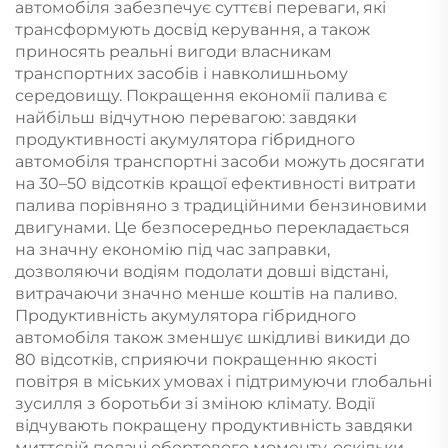
автомобіля забезпечує суттєві переваги, які
використання,
пересування та
трансформують досвід керування, а також
зарядки, зарядки,
автономних джерел
приносять реальні вигоди власникам
резервного живлення
живлення
транспортних засобів і навколишньому
середовищу. Покращення економії палива є
найбільш відчутною перевагою: завдяки
продуктивності акумулятора гібридного
автомобіля транспортні засоби можуть досягати
на 30–50 відсотків кращої ефективності витрати
палива порівняно з традиційними бензиновими
двигунами. Це безпосередньо перекладається
на значну економію під час заправки,
дозволяючи водіям подолати довші відстані,
витрачаючи значно менше коштів на паливо.
Продуктивність акумулятора гібридного
автомобіля також зменшує шкідливі викиди до
80 відсотків, сприяючи покращенню якості
повітря в міських умовах і підтримуючи глобальні
зусилля з боротьби зі зміною клімату. Водії
відчувають покращену продуктивність завдяки
миттєвій подачі обертового моменту, оскільки