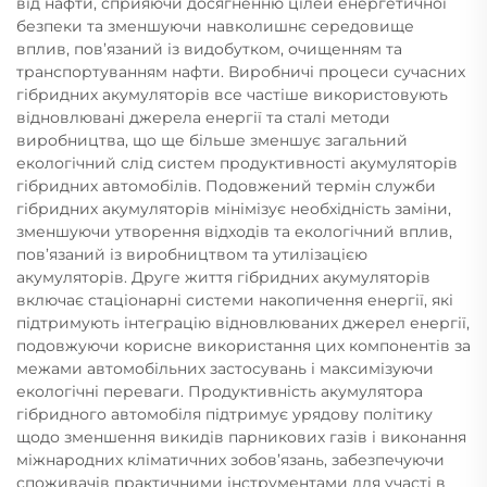
від нафти, сприяючи досягненню цілей енергетичної
безпеки та зменшуючи навколишнє середовище
вплив, пов’язаний із видобутком, очищенням та
транспортуванням нафти. Виробничі процеси сучасних
гібридних акумуляторів все частіше використовують
відновлювані джерела енергії та сталі методи
виробництва, що ще більше зменшує загальний
екологічний слід систем продуктивності акумуляторів
гібридних автомобілів. Подовжений термін служби
гібридних акумуляторів мінімізує необхідність заміни,
зменшуючи утворення відходів та екологічний вплив,
пов’язаний із виробництвом та утилізацією
акумуляторів. Друге життя гібридних акумуляторів
включає стаціонарні системи накопичення енергії, які
підтримують інтеграцію відновлюваних джерел енергії,
подовжуючи корисне використання цих компонентів за
межами автомобільних застосувань і максимізуючи
екологічні переваги. Продуктивність акумулятора
гібридного автомобіля підтримує урядову політику
щодо зменшення викидів парникових газів і виконання
міжнародних кліматичних зобов’язань, забезпечуючи
споживачів практичними інструментами для участі в