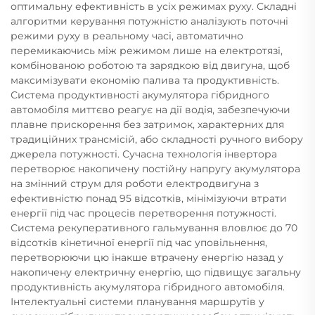
оптимальну ефективність в усіх режимах руху. Складні
алгоритми керування потужністю аналізують поточні
режими руху в реальному часі, автоматично
перемикаючись між режимом лише на електротязі,
комбінованою роботою та зарядкою від двигуна, щоб
максимізувати економію палива та продуктивність.
Система продуктивності акумулятора гібридного
автомобіля миттєво реагує на дії водія, забезпечуючи
плавне прискорення без затримок, характерних для
традиційних трансмісій, або складності ручного вибору
джерела потужності. Сучасна технологія інвертора
перетворює накопичену постійну напругу акумулятора
на змінний струм для роботи електродвигуна з
ефективністю понад 95 відсотків, мінімізуючи втрати
енергії під час процесів перетворення потужності.
Система рекуперативного гальмування вловлює до 70
відсотків кінетичної енергії під час уповільнення,
перетворюючи цю інакше втрачену енергію назад у
накопичену електричну енергію, що підвищує загальну
продуктивність акумулятора гібридного автомобіля.
Інтелектуальні системи планування маршрутів у