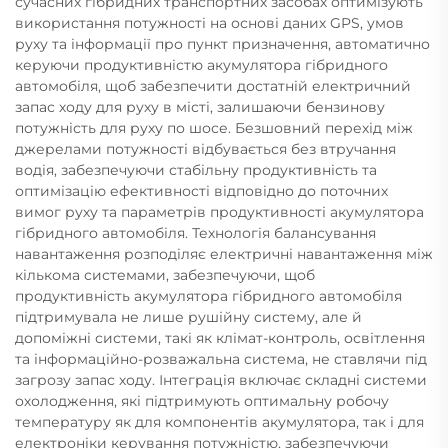
сучасних гібридних транспортних засобах оптимізують
використання потужності на основі даних GPS, умов
руху та інформації про пункт призначення, автоматично
керуючи продуктивністю акумулятора гібридного
автомобіля, щоб забезпечити достатній електричний
запас ходу для руху в місті, залишаючи бензинову
потужність для руху по шосе. Безшовний перехід між
джерелами потужності відбувається без втручання
водія, забезпечуючи стабільну продуктивність та
оптимізацію ефективності відповідно до поточних
вимог руху та параметрів продуктивності акумулятора
гібридного автомобіля. Технологія балансування
навантаження розподіляє електричні навантаження між
кількома системами, забезпечуючи, щоб
продуктивність акумулятора гібридного автомобіля
підтримувала не лише рушійну систему, але й
допоміжні системи, такі як клімат-контроль, освітлення
та інформаційно-розважальна система, не ставлячи під
загрозу запас ходу. Інтеграція включає складні системи
охолодження, які підтримують оптимальну робочу
температуру як для компонентів акумулятора, так і для
електроніки керування потужністю, забезпечуючи