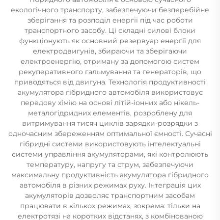
екологічного транспорту, забезпечуючи безперебійне
зберігання та розподіл енергії під час роботи
транспортного засобу. Ці складні силові блоки
функціонують як основний резервуар енергії для
електродвигунів, збираючи та зберігаючи
електроенергію, отриману за допомогою систем
рекуперативного гальмування та генераторів, що
приводяться від двигуна. Технологія продуктивності
акумулятора гібридного автомобіля використовує
передову хімію на основі літій-іонних або нікель-
металогідридних елементів, розроблену для
витримування тисяч циклів зарядки-розрядки з
одночасним збереженням оптимальної ємності. Сучасні
гібридні системи використовують інтелектуальні
системи управління акумуляторами, які контролюють
температуру, напругу та струм, забезпечуючи
максимальну продуктивність акумулятора гібридного
автомобіля в різних режимах руху. Інтеграція цих
акумуляторів дозволяє транспортним засобам
працювати в кількох режимах, зокрема: тільки на
електротязі на коротких відстанях, з комбінованою