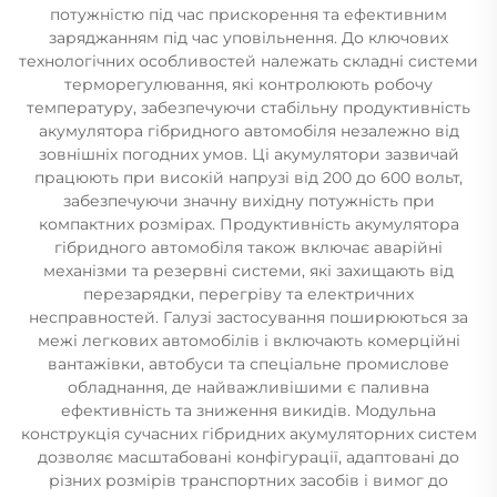
потужністю під час прискорення та ефективним
заряджанням під час уповільнення. До ключових
технологічних особливостей належать складні системи
терморегулювання, які контролюють робочу
температуру, забезпечуючи стабільну продуктивність
акумулятора гібридного автомобіля незалежно від
зовнішніх погодних умов. Ці акумулятори зазвичай
працюють при високій напрузі від 200 до 600 вольт,
забезпечуючи значну вихідну потужність при
компактних розмірах. Продуктивність акумулятора
гібридного автомобіля також включає аварійні
механізми та резервні системи, які захищають від
перезарядки, перегріву та електричних
несправностей. Галузі застосування поширюються за
межі легкових автомобілів і включають комерційні
вантажівки, автобуси та спеціальне промислове
обладнання, де найважливішими є паливна
ефективність та зниження викидів. Модульна
конструкція сучасних гібридних акумуляторних систем
дозволяє масштабовані конфігурації, адаптовані до
різних розмірів транспортних засобів і вимог до