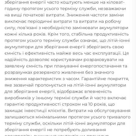
зберігання енергії часто коштують менше на кіловат-
годину протягом усього терміну служби, незважаючи
на вищі початкові витрати. Зниження частоти заміни
виключає періодичні витрати та витрати на робочу
силу, пов’язані з необхідністю замінювати акумулятори
кожні кілька років. Крім того, стабільна продуктивність
протягом усього терміну служби означає, що літій-іонні
акумулятори для зберігання енергії зберігають свою
ємність і ефективність майже весь час експлуатації. Ця
надійність дозволяє користувачам розраховувати на
заявлену ємність при плануванні енергопостачання та
розрахунках резервного живлення без значного
зниження характеристик з часом. Гарантійне покриття,
яке зазвичай пропонується на літій-іонні акумулятори
для зберігання енергії, відображає впевненість
виробників у їхньому терміні служби й часто включає
гарантію продуктивності строком на 10 років, що
захищає інвестиції клієнтів. Витрати на обслуговування
залишаються мінімальними протягом усього тривалого
терміну служби, оскільки літій-іонні акумулятори для
зберігання енергії не потребують доливання
електроліту, очищення контактів чи процедур