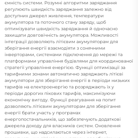
ємність системи. Розумні алгоритми заряджання
регулюють швидкість заряджання залежно від
доступних джерел живлення, температури
акумулятора та поточного стану заряду, щоб
оптимізувати швидкість заряджання й одночасно
захищати довговічність акумулятора. Можливості
інтеграції дозволяють літієвим акумуляторам для
зберігання енергії взаємодіяти з сонячними
інверторами, системами підключення до мережі та
платформами управління будівлями для координованої
стратегії управління енергією. Функції оптимізації за
тарифними зонами автоматично заряджають літієві
акумулятори для зберігання енергії в періоди низьких
тарифів на електроенергію та розряджають їх у
періоди дорогих пікових тарифів, максимізуючи
економічну вигоду. Функції реагування на попит
дозволяють літієвим акумуляторам для зберігання
енергії брати участь у програмах
енергопостачальників, що забезпечують додаткові
джерела доходу для власників систем. Оновлення
прошивки, що надсилаються через інтернет,