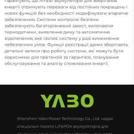
гарантують, що літієві акумулятори для зберігання
енергії отримують переваги від постійних покращень і
нових функцій без необхідності модифікувати апаратне
забезпечення. Системи контролю безпеки
забезпечують багаторівневий захист, включаючи
термодатчики, виявлення диму та автоматичне
відключення, яке ізолює систему у разі виникнення
небезпечних умов. Функції реєстрації даних зберігають
детальні записи про роботу системи, які можуть бути
корисними для претензій за гарантією, планування
обслуговування та аналізу споживання енергії.
Shenzhen Yabo Power Technology Co., Ltd. надає
спеціальні пакети LiFePO4 акумуляторів для
сонячних, домашніх систем зберігання енергії