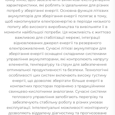
характеристики, які роблять їх ідеальними для різних
потреб у зберіганні енергії. Основна функція літієвих
акумуляторів для зберігання енергії полягає в тому,
щоб накопичувати електроенергію в періоди низького
попиту або високого виробництва та вивільняти її в
моменти найбільшої потреби. Ця можливість є життєво
важливою для стабілізації мережі, інтеграції
відновлюваних джерел енергії та резервного
електроживлення. Сучасні літієві акумулятори для
зберігання енергії оснащені складними системами
управління акумуляторами, які контролюють напругу
елементів, температуру та струм для забезпечення
оптимальної продуктивності та безпеки. Технологічні
особливості цих систем включають високу густину
енергії, що дозволяє зберігати більше енергії в
компактних просторах порівняно з традиційними
свинцево-кислотними аналогами. Сучасні системи
теплового управління запобігають перегріву та
забезпечують стабільну роботу в різних умовах
експлуатації. Інтелектуальні можливості моніторингу
дозволяють віддалену діагностику та прогнозоване