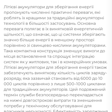
автофургонів
сонячної енергетики
Літієві акумулятори для зберігання енергії
пропонують численні практичні переваги, які
роблять їх кращими за традиційні акумуляторні
технології в більшості застосувань. Основна
перевага полягає в їх винятковій енергетичній
щільності, що означає, що ці системи зберігають
значно більше енергії в меншому просторі
порівняно зі свинцево-кислими акумуляторами.
Така компактна конструкція зменшує вимоги до
місця встановлення та спрощує інтеграцію
систем як у житлових, так і в комерційних умовах.
Літієві акумулятори для зберігання енергії також
забезпечують виняткову кількість циклів заряду-
розряду, яка зазвичай становить від 6000 до 10
000 циклів порівняно з лише 500–1000 циклами
для традиційних акумуляторів. Цей подовжений
термін служби безпосередньо перекладається
на нижчі довгострокові витрати та зменшення
потреби у технічному обслуговуванні для
власників нерухомості. Ефективність заряджання