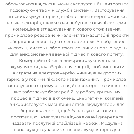
обслуговування, зменшуючи експлуатаційні витрати та
подовжуючи термін служби системи. Застосування
літієвих акумуляторів для зберігання енергії охоплює
кілька секторів, включаючи побутові сонячні системи,
комерційне згладжування пікового споживання,
промислове резервне живлення та масштабні проекти
зберігання енергії для електромереж. У побутових
умовах ці системи зберігають сонячну енергію вдень
для використання ввечері під час пікового попиту.
Комерційні об’єкти використовують літієві
акумулятори для зберігання енергії, щоб зменшити
витрати на електроенергію, уникнувши дорогих
тарифів у години пікового навантаження. Промислові
застосування отримують надійне резервне живлення,
яке забезпечує безперебійну роботу критичних
процесів під час відключень. Енергетичні компанії
використовують масштабні літієві акумулятори для
зберігання енергії, щоб балансувати попит і
пропозицію, інтегрувати відновлювані джерела та
надавати послуги зі стабілізації мережі. Модульна
конструкція сучасних літієвих акумуляторів для