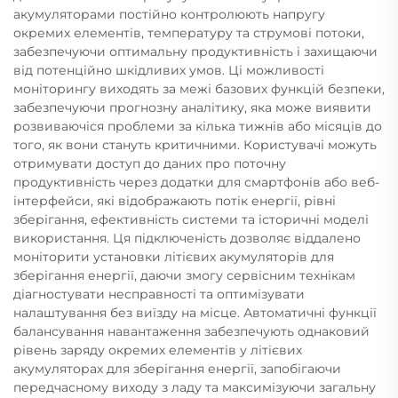
акумуляторами постійно контролюють напругу
окремих елементів, температуру та струмові потоки,
забезпечуючи оптимальну продуктивність і захищаючи
від потенційно шкідливих умов. Ці можливості
моніторингу виходять за межі базових функцій безпеки,
забезпечуючи прогнозну аналітику, яка може виявити
розвиваючіся проблеми за кілька тижнів або місяців до
того, як вони стануть критичними. Користувачі можуть
отримувати доступ до даних про поточну
продуктивність через додатки для смартфонів або веб-
інтерфейси, які відображають потік енергії, рівні
зберігання, ефективність системи та історичні моделі
використання. Ця підключеність дозволяє віддалено
моніторити установки літієвих акумуляторів для
зберігання енергії, даючи змогу сервісним технікам
діагностувати несправності та оптимізувати
налаштування без виїзду на місце. Автоматичні функції
балансування навантаження забезпечують однаковий
рівень заряду окремих елементів у літієвих
акумуляторах для зберігання енергії, запобігаючи
передчасному виходу з ладу та максимізуючи загальну