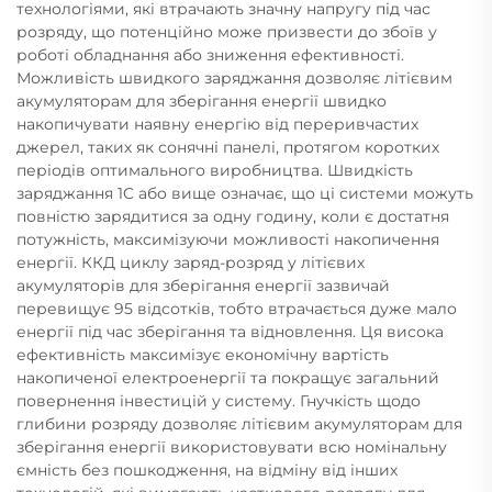
технологіями, які втрачають значну напругу під час
розряду, що потенційно може призвести до збоїв у
роботі обладнання або зниження ефективності.
Можливість швидкого заряджання дозволяє літієвим
акумуляторам для зберігання енергії швидко
накопичувати наявну енергію від переривчастих
джерел, таких як сонячні панелі, протягом коротких
періодів оптимального виробництва. Швидкість
заряджання 1C або вище означає, що ці системи можуть
повністю зарядитися за одну годину, коли є достатня
потужність, максимізуючи можливості накопичення
енергії. ККД циклу заряд-розряд у літієвих
акумуляторів для зберігання енергії зазвичай
перевищує 95 відсотків, тобто втрачається дуже мало
енергії під час зберігання та відновлення. Ця висока
ефективність максимізує економічну вартість
накопиченої електроенергії та покращує загальний
повернення інвестицій у систему. Гнучкість щодо
глибини розряду дозволяє літієвим акумуляторам для
зберігання енергії використовувати всю номінальну
ємність без пошкодження, на відміну від інших