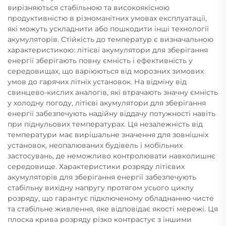
вирізняються стабільною та високоякісною
продуктивністю в різноманітних умовах експлуатації,
які можуть ускладнити або пошкодити інші технології
акумуляторів. Стійкість до температур є визначальною
характеристикою: літієві акумулятори для зберігання
енергії зберігають повну ємність і ефективність у
середовищах, що варіюються від морозних зимових
умов до гарячих літніх установок. На відміну від
свинцево-кислих аналогів, які втрачають значну ємність
у холодну погоду, літієві акумулятори для зберігання
енергії забезпечують надійну віддачу потужності навіть
при піднульових температурах. Ця незалежність від
температури має вирішальне значення для зовнішніх
установок, неопалюваних будівель і мобільних
застосувань, де неможливо контролювати навколишнє
середовище. Характеристики розряду літієвих
акумуляторів для зберігання енергії забезпечують
стабільну вихідну напругу протягом усього циклу
розряду, що гарантує підключеному обладнанню чисте
та стабільне живлення, яке відповідає якості мережі. Ця
плоска крива розряду різко контрастує з іншими