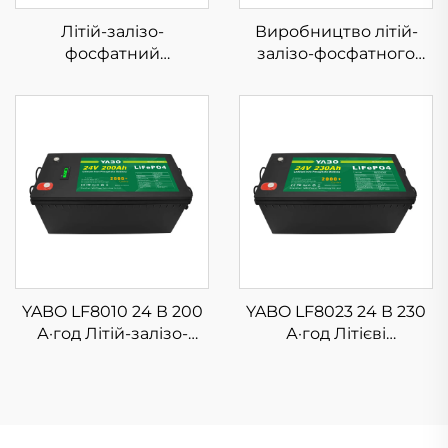
Літій-залізо-
Виробництво літій-
фосфатний
залізо-фосфатного
акумулятор YABO
акумулятора YABO
LF040750112V, 75 А·год,
LF8011 24 В, 6 А·год,
система зберігання
літій-іонні
літієвих акумуляторів з
акумулятори для
високою
іграшкового
енергетичною
автомобіля, сонячної
щільністю з BMS
системи, проектів DIY
YABO LF8010 24 В 200
YABO LF8023 24 В 230
А·год Літій-залізо-
А·год Літієві
фосфатна
акумуляторні батареї
акумуляторна батарея,
LiFePO4,
перезаряджальні літій-
високопродуктивні
іонні акумулятори для
літій-іонні
рикші, житлових
акумулятори для