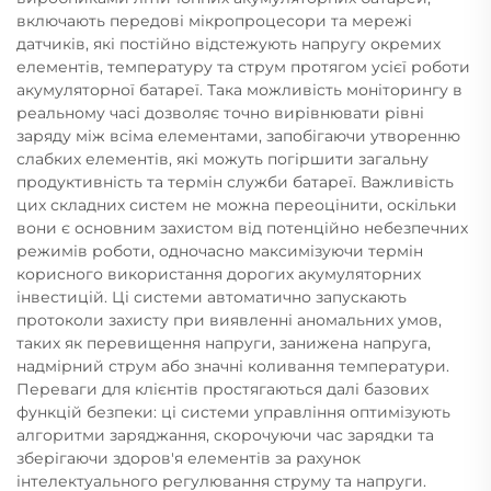
включають передові мікропроцесори та мережі
датчиків, які постійно відстежують напругу окремих
елементів, температуру та струм протягом усієї роботи
акумуляторної батареї. Така можливість моніторингу в
реальному часі дозволяє точно вирівнювати рівні
заряду між всіма елементами, запобігаючи утворенню
слабких елементів, які можуть погіршити загальну
продуктивність та термін служби батареї. Важливість
цих складних систем не можна переоцінити, оскільки
вони є основним захистом від потенційно небезпечних
режимів роботи, одночасно максимізуючи термін
корисного використання дорогих акумуляторних
інвестицій. Ці системи автоматично запускають
протоколи захисту при виявленні аномальних умов,
таких як перевищення напруги, занижена напруга,
надмірний струм або значні коливання температури.
Переваги для клієнтів простягаються далі базових
функцій безпеки: ці системи управління оптимізують
алгоритми заряджання, скорочуючи час зарядки та
зберігаючи здоров'я елементів за рахунок
інтелектуального регулювання струму та напруги.