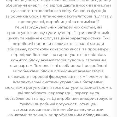
зберігання енергії, які відповідають високим вимогам
сучасного технологічного світу. Основна функція
виробників блоків літій-іонних акумуляторів полягає у
проектуванні, виробництві та оптимізації
перезаряджувальних батарейних систем, які
пропонують високу густину енергії, тривалий термін
циклу та надійні експлуатаційні характеристики. Їхні
виробничі процеси включають складні методи
збирання, протоколи контролю якості та процедури
перевірки безпеки, що гарантують відповідність
кожного блоку акумуляторів суворим галузевим
стандартам. Технологічні особливості, розроблені
виробниками блоків літій-іонних акумуляторів,
включають передові формулювання хімії елементів,
інтелектуальні системи управління батареями,
механізми регулювання температури та захисні схеми,
які запобігають перезарядці, перегріву та
нестабільності напруги. Ці виробники використовують
сучасні виробничі потужності, оснащені
автоматизованими лініями збирання, чистими
кімнатами та точним випробувальним обладнанням,