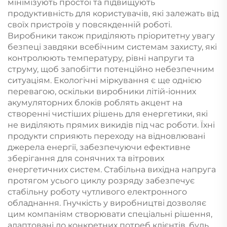
мінімізують простої та підвищують
продуктивність для користувачів, які залежать від
своїх пристроїв у повсякденній роботі.
Виробники також приділяють пріоритетну увагу
безпеці завдяки всебічним системам захисту, які
контролюють температуру, рівні напруги та
струму, щоб запобігти потенційно небезпечним
ситуаціям. Екологічні міркування є ще однією
перевагою, оскільки виробники літій-іонних
акумуляторних блоків роблять акцент на
створенні чистіших рішень для енергетики, які
не виділяють прямих викидів під час роботи. Їхні
продукти сприяють переходу на відновлювані
джерела енергії, забезпечуючи ефективне
зберігання для сонячних та вітрових
енергетичних систем. Стабільна вихідна напруга
протягом усього циклу розряду забезпечує
стабільну роботу чутливого електронного
обладнання. Гнучкість у виробництві дозволяє
цим компаніям створювати спеціальні рішення,
адаптовані до конкретних потреб клієнтів, будь