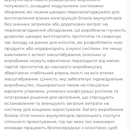
потужності, оснащені модульними системами
збирання, які можна швидко переналагоджувати для
виготовлення різних конструкцій блоків акумуляторів
без значних затримок або додаткових витрат на
переналагодження обладнання. Ця виробнича гнучкість
дозволяє швидко виготовляти прототипи та скорочує
час виходу на ринок для клієнтів, які розробляють нові
продукти або модернізують існуючі системи. Не менш
важливим є аспект масштабування, оскільки ці
виробники можуть ефективно переходити від малих
партій прототипів до масового виробництва,
зберігаючи стабільний рівень якості на всіх етапах
масштабування. Цінність, яку забезпечує індивідуальне
виробництво, поширюється також на спеціальні
варіанти упаковки, унікальні конфігурації роз’ємів та
інтегровані рішення для кріплення, що спрощують
встановлення та зменшують загальні витрати на
систему для кінцевих користувачів. Багато виробників
блоків літій-іонних акумуляторів пропонують послуги
спільного проектування, під час яких їхні інженерні
команди працюють безпосередньо з клієнтами, щоб