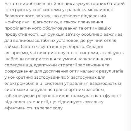
Багато виробників літій-іонних акумуляторних батарей
інтегрують у свої системи управління можливості
бездротового зв’язку, що дозволяє віддалений
моніторинг і діагностику, а також планування
профілактичного обслуговування та оптимізацію
продуктивності. Ця функція зв’язку особливо важлива
для великомасштабних установок, де ручний огляд
займає багато часу та коштує дорого. Складні
алгоритми, які використовують ці системи, аналізують
шаблони використання та умови навколишнього
середовища, адаптуючи стратегії заряджання та
розряджання для досягнення оптимальних результатів
у конкретних застосуваннях. У застосунках для
електромобілів ці системи управління взаємодіють із
системами керування транспортним засобом,
забезпечуючи рекуперативне гальмування та функції
відновлення енергії, що підвищують загальну
ефективність та запас ходу.