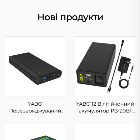
Нові продукти
YABO
YABO 12 В літій-іонний
Перезаряджуваний
акумулятор PB120B1
літій-іонний
12800 мА·год, 142,08
акумулятор NB7102
Вт·год, комплект літій-
Портативний 17500
іонних акумуляторів із
мА·год 64,75 Вт·год
подвійним виходом