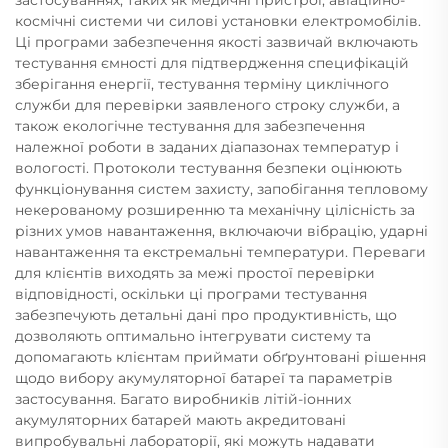
застосуваннях, таких як медичні пристрої, авіаційно-
космічні системи чи силові установки електромобілів.
Ці програми забезпечення якості зазвичай включають
тестування ємності для підтвердження специфікацій
зберігання енергії, тестування терміну циклічного
служби для перевірки заявленого строку служби, а
також екологічне тестування для забезпечення
належної роботи в заданих діапазонах температур і
вологості. Протоколи тестування безпеки оцінюють
функціонування систем захисту, запобігання тепловому
некерованому розширенню та механічну цілісність за
різних умов навантаження, включаючи вібрацію, ударні
навантаження та екстремальні температури. Переваги
для клієнтів виходять за межі простої перевірки
відповідності, оскільки ці програми тестування
забезпечують детальні дані про продуктивність, що
дозволяють оптимально інтегрувати систему та
допомагають клієнтам приймати обґрунтовані рішення
щодо вибору акумуляторної батареї та параметрів
застосування. Багато виробників літій-іонних
акумуляторних батарей мають акредитовані
випробувальні лабораторії, які можуть надавати