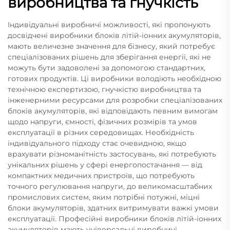
виробництва та гнучкість
Індивідуальні виробничі можливості, які пропонують
досвідчені виробники блоків літій-іонних акумуляторів,
мають величезне значення для бізнесу, який потребує
спеціалізованих рішень для зберігання енергії, які не
можуть бути задоволені за допомогою стандартних,
готових продуктів. Ці виробники володіють необхідною
технічною експертизою, гнучкістю виробництва та
інженерними ресурсами для розробки спеціалізованих
блоків акумуляторів, які відповідають певним вимогам
щодо напруги, ємності, фізичних розмірів та умов
експлуатації в різних середовищах. Необхідність
індивідуального підходу стає очевидною, якщо
врахувати різноманітність застосувань, які потребують
унікальних рішень у сфері енергопостачання — від
компактних медичних пристроїв, що потребують
точного регулювання напруги, до великомасштабних
промислових систем, яким потрібні потужні, міцні
блоки акумуляторів, здатних витримувати важкі умови
експлуатації. Професійні виробники блоків літій-іонних
акумуляторів мають універсальні виробничі