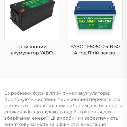
Літій-іонний
постійного струму та
акумулятор для
USB
ноутбука, планшета та
іншого
Літій-іонний
YABO LF8080 24 В 50
акумулятор YABO
А·год Літій-залізо-
LF4102 12 В 200 А·год,
фосфатна батарея,
акумулятор LiFePO4,
високоякісний літій-
довговічні
іонний акумулятор LFP
перезаряджувані
для системи
системи зберігання
зберігання енергії
літій-іонних
вдома
Виробники блоків літій-іонних акумуляторів
акумуляторів
пропонують численні переконливі переваги, які
роблять їх найбажанішим вибором для бізнесу та
споживачів, що шукають надійні рішення для
зберігання енергії. Ці виробники забезпечують
виняткову ємність за щільністю енергії, що