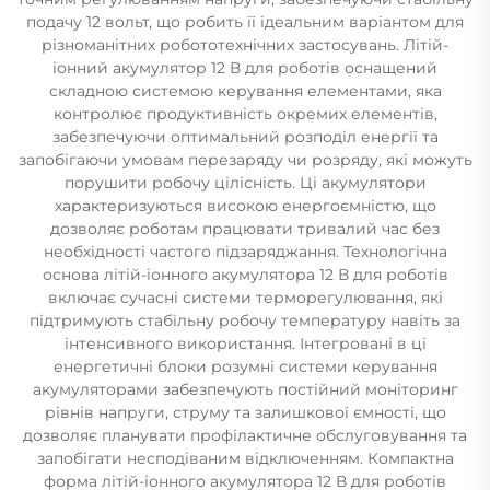
подачу 12 вольт, що робить її ідеальним варіантом для
різноманітних робототехнічних застосувань. Літій-
іонний акумулятор 12 В для роботів оснащений
складною системою керування елементами, яка
контролює продуктивність окремих елементів,
забезпечуючи оптимальний розподіл енергії та
запобігаючи умовам перезаряду чи розряду, які можуть
порушити робочу цілісність. Ці акумулятори
характеризуються високою енергоємністю, що
дозволяє роботам працювати тривалий час без
необхідності частого підзаряджання. Технологічна
основа літій-іонного акумулятора 12 В для роботів
включає сучасні системи терморегулювання, які
підтримують стабільну робочу температуру навіть за
інтенсивного використання. Інтегровані в ці
енергетичні блоки розумні системи керування
акумуляторами забезпечують постійний моніторинг
рівнів напруги, струму та залишкової ємності, що
дозволяє планувати профілактичне обслуговування та
запобігати несподіваним відключенням. Компактна
форма літій-іонного акумулятора 12 В для роботів