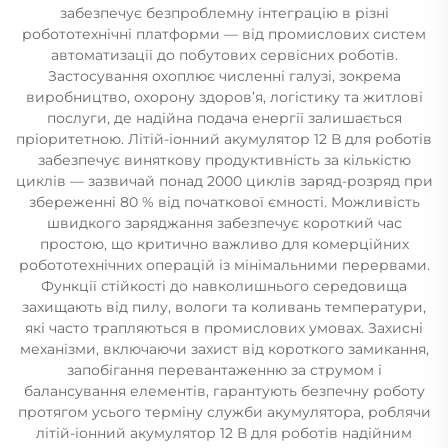
забезпечує безпроблемну інтеграцію в різні
робототехнічні платформи — від промислових систем
автоматизації до побутових сервісних роботів.
Застосування охоплює численні галузі, зокрема
виробництво, охорону здоров’я, логістику та житлові
послуги, де надійна подача енергії залишається
пріоритетною. Літій-іонний акумулятор 12 В для роботів
забезпечує виняткову продуктивність за кількістю
циклів — зазвичай понад 2000 циклів заряд-розряд при
збереженні 80 % від початкової ємності. Можливість
швидкого заряджання забезпечує короткий час
простою, що критично важливо для комерційних
робототехнічних операцій із мінімальними перервами.
Функції стійкості до навколишнього середовища
захищають від пилу, вологи та коливань температури,
які часто трапляються в промислових умовах. Захисні
механізми, включаючи захист від короткого замикання,
запобігання перевантаженню за струмом і
балансування елементів, гарантують безпечну роботу
протягом усього терміну служби акумулятора, роблячи
літій-іонний акумулятор 12 В для роботів надійним