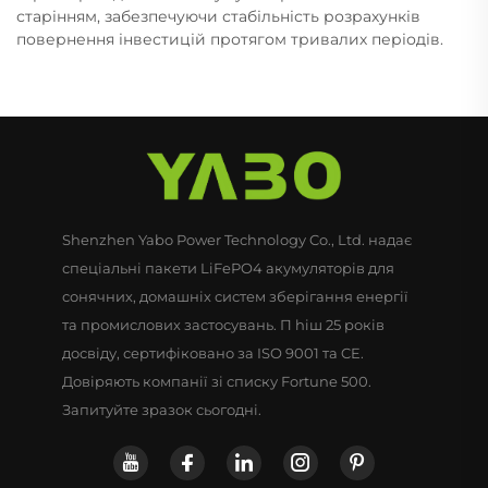
старінням, забезпечуючи стабільність розрахунків
повернення інвестицій протягом тривалих періодів.
Shenzhen Yabo Power Technology Co., Ltd. надає
спеціальні пакети LiFePO4 акумуляторів для
сонячних, домашніх систем зберігання енергії
та промислових застосувань. П hiш 25 років
досвіду, сертифіковано за ISO 9001 та CE.
Довіряють компанії зі списку Fortune 500.
Запитуйте зразок сьогодні.