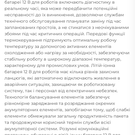
батареї 12 В для роботів включають діагностику в
реальному часі, яка може передбачити потенційні
несправності до їх виникнення, дозволяючи службам
технічного обслуговування планувати заміну під час
запланованих простоїв, а не стикатися з неочікуваними
збоями під час критичних операцій. Передові функції
термокерування підтримують оптимальну робочу
температуру за допомогою активних елементів
охолодження або нагріву за необхідності, забезпечуючи
стабільну роботу в широкому діапазоні температур,
характерному для промислових умов. Літій-іонна
батарея 12 В для роботів має кілька рівнів захисних
ланцюгів, які автоматично відключають живлення в
аварійних ситуаціях, захищаючи як роботизовану
систему, так і персонал від електричних небезпек.
Технологія балансування елементів забезпечує
рівномірне заряджання та розряджання окремих
акумуляторних елементів, запобігаючи тому, щоб слабкі
елементи обмежували загальну продуктивність пакета
та продовжуючи корисний термін служби всієї
акумуляторної системи. Розумні комунікаційні
протоколи, вбудовані в літій-іонну батарею 12 В для