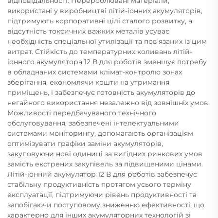
відповідальності. Перероблювані матеріали,
використані у виробництві літій-іонних акумуляторів,
підтримують корпоративні цілі сталого розвитку, а
відсутність токсичних важких металів усуває
необхідність спеціальної утилізації та пов’язаних із цим
витрат. Стійкість до температурних коливань літій-
іонного акумулятора 12 В для роботів зменшує потребу
в обладнаних системами клімат-контролю зонах
зберігання, економлячи кошти на утримання
приміщень, і забезпечує готовність акумуляторів до
негайного використання незалежно від зовнішніх умов.
Можливості передбачуваного технічного
обслуговування, забезпечені інтелектуальними
системами моніторингу, допомагають організаціям
оптимізувати графіки заміни акумуляторів,
закуповуючи нові одиниці за вигідних ринкових умов
замість екстрених закупівель за підвищеними цінами.
Літій-іонний акумулятор 12 В для роботів забезпечує
стабільну продуктивність протягом усього терміну
експлуатації, підтримуючи рівень продуктивності та
запобігаючи поступовому зниженню ефективності, що
характерно для інших акумуляторних технологій зі