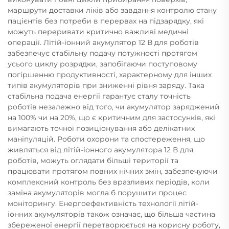
маршрути доставки ліків або завдання контролю стану
пацієнтів без потреби в перервах на підзарядку, які
можуть переривати критично важливі медичні
операції. Літій-іонний акумулятор 12 В для роботів
забезпечує стабільну подачу потужності протягом
усього циклу розрядки, запобігаючи поступовому
погіршенню продуктивності, характерному для інших
типів акумуляторів при зниженні рівня заряду. Така
стабільна подача енергії гарантує сталу точність
роботів незалежно від того, чи акумулятор заряджений
на 100% чи на 20%, що є критичним для застосунків, які
вимагають точної позиціонування або делікатних
маніпуляцій. Роботи охорони та спостереження, що
живляться від літій-іонного акумулятора 12 В для
роботів, можуть оглядати більші території та
працювати протягом повних нічних змін, забезпечуючи
комплексний контроль без вразливих періодів, коли
заміна акумуляторів могла б порушити процес
моніторингу. Енергоефективність технології літій-
іонних акумуляторів також означає, що більша частина
збереженої енергії перетворюється на корисну роботу,