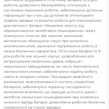
роботів, дозволяють безперебійну інтеграцію з
системами керування роботів, забезпечуючи детальну
інформацію про стан, що допомагає оптимізувати
графіки зарядки та режими роботи для максимальної
довговічності батареї. Механізми захисту від
перевантаження запобігають пошкодженню через
електричні сплески або коротке замикання,
автоматично обмежуючи струм при виявленні
аномальних умов, одночасно підтримуючи роботу в
межах безпечних параметрів. Літій-іонна батарея 12 В
для роботів має міцний корпус, розроблений для
витримування механічних ударів, вібрацій і
навколишніх забруднювачів, які часто трапляються в
промислових умовах, забезпечуючи надійну роботу
навіть в складних умовах. Процедури аварійного
вимкнення, запрограмовані в систему управління
батареєю, забезпечують коректну послідовність
вимкнення живлення, що захищає цілісність даних і
запобігає механічним пошкодженням при виявленні
низького заряду батареї, дозволяючи роботам безпечно
повернутися на станції зарядки.