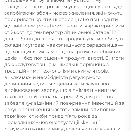
Стабільна напруга забезпечує постійну
продуктивність протягом усього циклу розряду,
запобігаючи збоям через живлення, які можуть
переривати критичні операції або пошкодити
чутливі електронні компоненти. Характеристики
стійкості до температур літій-іонної батареї 12 В
для роботів дозволяють продовжувати роботу в
складних умовах навколишнього середовища —
від холодильних камер до нагрітих виробничих
цехів — без погіршення продуктивності. Вимоги
до обслуговування мінімальні порівняно з
традиційними технологіями акумуляторів,
виключаючи необхідність регулярного
доливання води, очищення затискачів або
вирівнювання заряду, що віднімає цінний час
техніків. Літій-іонна батарея 12 В для роботів
забезпечує відмінний повернення інвестицій за
рахунок зниження частоти заміни, з типовим
терміном служби понад п’ять років за
нормальних умов експлуатації. Функції
розумного моніторингу дозволяють планувати