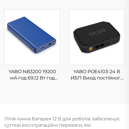
залізофосфатний
літій-іонного
акумулятор Глибоких
акумулятора YABO
циклів 12V Літій-
YB1203000, 12 В, 3000
акумуляторний блок
мА·год, глибокого
для гольфу
розряду, вихід
постійного струму,
літієвий банк
живлення для
світлодіодного
освітлення
YABO NB3200 19200
YABO POE4103-24 В
мА·год 69,12 Вт·год
ИБП Вихід постійного
Літій-іонний
струму 5 В, 9 В, 12 В,
акумулятор з виходом
POE, 24 В, Портативне
постійного струму 12
джерело живлення
В/5 В та USB-C PD
ИБП, Літій-іонний
Портативний
акумулятор
зарядний пристрій
Літій-іонна батарея 12 В для роботів забезпечує
Павербанк
суттєві експлуатаційні переваги, які