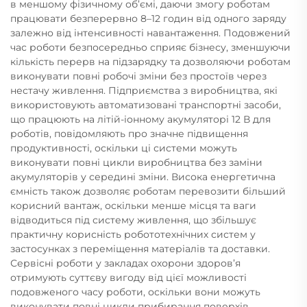
в меншому фізичному об’ємі, даючи змогу роботам
працювати безперервно 8–12 годин від одного заряду
залежно від інтенсивності навантаження. Подовжений
час роботи безпосередньо сприяє бізнесу, зменшуючи
кількість перерв на підзарядку та дозволяючи роботам
виконувати повні робочі зміни без простоїв через
нестачу живлення. Підприємства з виробництва, які
використовують автоматизовані транспортні засоби,
що працюють на літій-іонному акумуляторі 12 В для
роботів, повідомляють про значне підвищення
продуктивності, оскільки ці системи можуть
виконувати повні цикли виробництва без заміни
акумуляторів у середині зміни. Висока енергетична
ємність також дозволяє роботам перевозити більший
корисний вантаж, оскільки менше місця та ваги
відводиться під систему живлення, що збільшує
практичну корисність робототехнічних систем у
застосунках з переміщення матеріалів та доставки.
Сервісні роботи у закладах охорони здоров’я
отримують суттєву вигоду від цієї можливості
подовженого часу роботи, оскільки вони можуть
виконувати повні цикли прибирання поверхів,