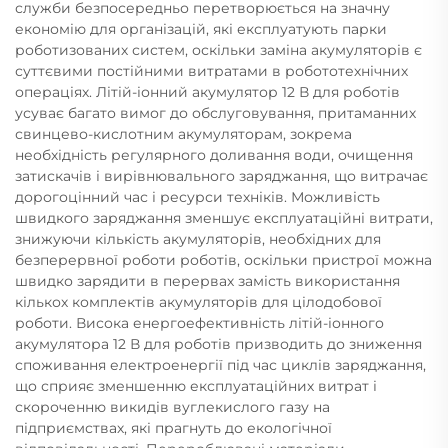
служби безпосередньо перетворюється на значну
економію для організацій, які експлуатують парки
роботизованих систем, оскільки заміна акумуляторів є
суттєвими постійними витратами в робототехнічних
операціях. Літій-іонний акумулятор 12 В для роботів
усуває багато вимог до обслуговування, притаманних
свинцево-кислотним акумуляторам, зокрема
необхідність регулярного доливання води, очищення
затискачів і вирівнювального заряджання, що витрачає
дорогоцінний час і ресурси техніків. Можливість
швидкого заряджання зменшує експлуатаційні витрати,
знижуючи кількість акумуляторів, необхідних для
безперервної роботи роботів, оскільки пристрої можна
швидко зарядити в перервах замість використання
кількох комплектів акумуляторів для цілодобової
роботи. Висока енергоефективність літій-іонного
акумулятора 12 В для роботів призводить до зниження
споживання електроенергії під час циклів заряджання,
що сприяє зменшенню експлуатаційних витрат і
скороченню викидів вуглекислого газу на
підприємствах, які прагнуть до екологічної