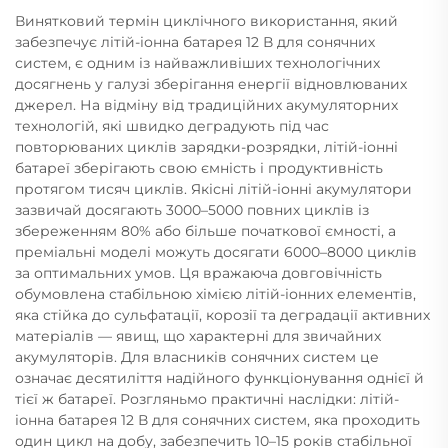
Винятковий термін циклічного використання, який
забезпечує літій-іонна батарея 12 В для сонячних
систем, є одним із найважливіших технологічних
досягнень у галузі зберігання енергії відновлюваних
джерел. На відміну від традиційних акумуляторних
технологій, які швидко деградують під час
повторюваних циклів зарядки-розрядки, літій-іонні
батареї зберігають свою ємність і продуктивність
протягом тисяч циклів. Якісні літій-іонні акумулятори
зазвичай досягають 3000–5000 повних циклів із
збереженням 80% або більше початкової ємності, а
преміальні моделі можуть досягати 6000–8000 циклів
за оптимальних умов. Ця вражаюча довговічність
обумовлена стабільною хімією літій-іонних елементів,
яка стійка до сульфатації, корозії та деградації активних
матеріалів — явищ, що характерні для звичайних
акумуляторів. Для власників сонячних систем це
означає десятиліття надійного функціонування однієї й
тієї ж батареї. Розгляньмо практичні наслідки: літій-
іонна батарея 12 В для сонячних систем, яка проходить
один цикл на добу, забезпечить 10–15 років стабільної