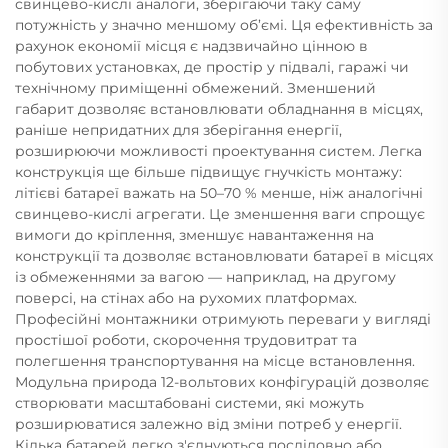
свинцево-кислі аналоги, зберігаючи таку саму
потужність у значно меншому об’ємі. Ця ефективність за
рахунок економії місця є надзвичайно цінною в
побутових установках, де простір у підвалі, гаражі чи
технічному приміщенні обмежений. Зменшений
габарит дозволяє встановлювати обладнання в місцях,
раніше непридатних для зберігання енергії,
розширюючи можливості проектування систем. Легка
конструкція ще більше підвищує гнучкість монтажу:
літієві батареї важать на 50–70 % менше, ніж аналогічні
свинцево-кислі агрегати. Це зменшення ваги спрощує
вимоги до кріплення, зменшує навантаження на
конструкції та дозволяє встановлювати батареї в місцях
із обмеженнями за вагою — наприклад, на другому
поверсі, на стінах або на рухомих платформах.
Професійні монтажники отримують переваги у вигляді
простішої роботи, скорочення трудовитрат та
полегшення транспортування на місце встановлення.
Модульна природа 12-вольтових конфігурацій дозволяє
створювати масштабовані системи, які можуть
розширюватися залежно від зміни потреб у енергії.
Кілька батарей легко з'єднуються послідовно або