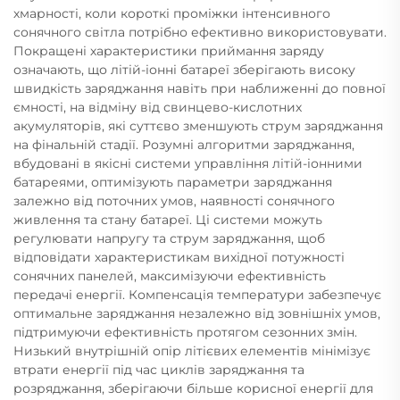
хмарності, коли короткі проміжки інтенсивного
сонячного світла потрібно ефективно використовувати.
Покращені характеристики приймання заряду
означають, що літій-іонні батареї зберігають високу
швидкість заряджання навіть при наближенні до повної
ємності, на відміну від свинцево-кислотних
акумуляторів, які суттєво зменшують струм заряджання
на фінальній стадії. Розумні алгоритми заряджання,
вбудовані в якісні системи управління літій-іонними
батареями, оптимізують параметри заряджання
залежно від поточних умов, наявності сонячного
живлення та стану батареї. Ці системи можуть
регулювати напругу та струм заряджання, щоб
відповідати характеристикам вихідної потужності
сонячних панелей, максимізуючи ефективність
передачі енергії. Компенсація температури забезпечує
оптимальне заряджання незалежно від зовнішніх умов,
підтримуючи ефективність протягом сезонних змін.
Низький внутрішній опір літієвих елементів мінімізує
втрати енергії під час циклів заряджання та
розряджання, зберігаючи більше корисної енергії для