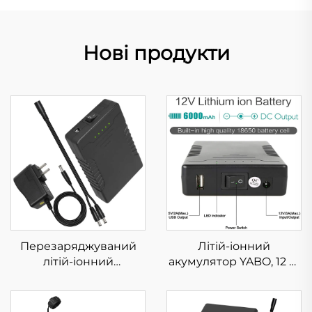
Нові продукти
Перезаряджуваний
Літій-іонний
літій-іонний
акумулятор YABO, 12 В,
акумулятор YABO, 12 В,
6000 мА·год / 5 В,
YB1206000, 12 В, 6000
12000 мА·год, вихід
мА·год, портативний
постійного струму,