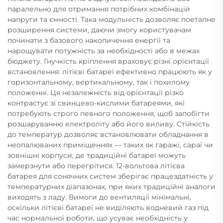
паралельно для отримання потрібних комбінацій
напруги та ємності. Така модульність дозволяє поетапне
розширення системи, даючи змогу користувачам
починати з базового накопичення енергії та
нарощувати потужність за необхідності або в межах
бюджету. Гнучкість кріплення враховує різні орієнтації
встановлення: літієві батареї ефективно працюють як у
горизонтальному, вертикальному, так і похилому
положенні. Ця незалежність від орієнтації різко
контрастує зі свинцево-кислими батареями, які
потребують строго певного положення, щоб запобігти
розшаруванню електроліту або його виливу. Стійкість
до температур дозволяє встановлювати обладнання в
неопалюваних приміщеннях — таких як гаражі, сараї чи
зовнішні корпуси, де традиційні батареї можуть
замерзнути або перегрітися. 12-вольтова літієва
батарея для сонячних систем зберігає працездатність у
температурних діапазонах, при яких традиційні аналоги
виходять з ладу. Вимоги до вентиляції мінімальні,
оскільки літієві батареї не виділяють водневий газ під
час нормальної роботи, що усуває необхідність у