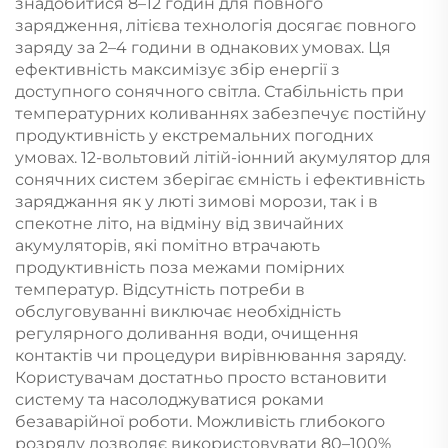
знадобитися 8–12 годин для повного
зарядження, літієва технологія досягає повного
заряду за 2–4 години в однакових умовах. Ця
ефективність максимізує збір енергії з
доступного сонячного світла. Стабільність при
температурних коливаннях забезпечує постійну
продуктивність у екстремальних погодних
умовах. 12-вольтовий літій-іонний акумулятор для
сонячних систем зберігає ємність і ефективність
заряджання як у люті зимові морози, так і в
спекотне літо, на відміну від звичайних
акумуляторів, які помітно втрачають
продуктивність поза межами помірних
температур. Відсутність потреби в
обслуговуванні виключає необхідність
регулярного доливання води, очищення
контактів чи процедури вирівнювання заряду.
Користувачам достатньо просто встановити
систему та насолоджуватися роками
безаварійної роботи. Можливість глибокого
розряду дозволяє використовувати 80–100%