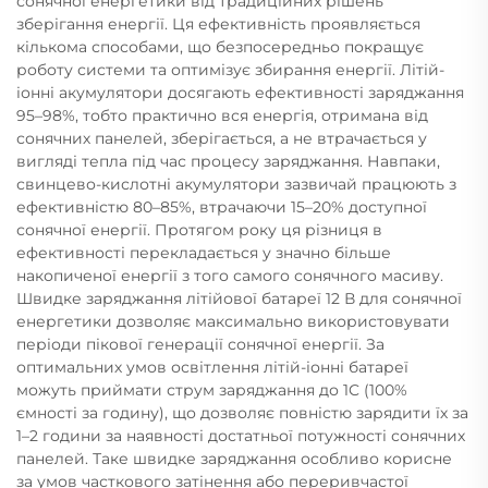
сонячної енергетики від традиційних рішень
зберігання енергії. Ця ефективність проявляється
кількома способами, що безпосередньо покращує
роботу системи та оптимізує збирання енергії. Літій-
іонні акумулятори досягають ефективності заряджання
95–98%, тобто практично вся енергія, отримана від
сонячних панелей, зберігається, а не втрачається у
вигляді тепла під час процесу заряджання. Навпаки,
свинцево-кислотні акумулятори зазвичай працюють з
ефективністю 80–85%, втрачаючи 15–20% доступної
сонячної енергії. Протягом року ця різниця в
ефективності перекладається у значно більше
накопиченої енергії з того самого сонячного масиву.
Швидке заряджання літійової батареї 12 В для сонячної
енергетики дозволяє максимально використовувати
періоди пікової генерації сонячної енергії. За
оптимальних умов освітлення літій-іонні батареї
можуть приймати струм заряджання до 1C (100%
ємності за годину), що дозволяє повністю зарядити їх за
1–2 години за наявності достатньої потужності сонячних
панелей. Таке швидке заряджання особливо корисне
за умов часткового затінення або переривчастої