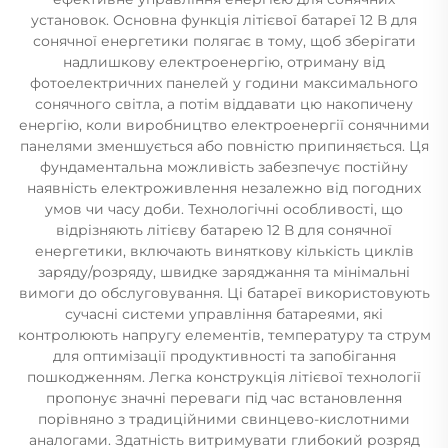
установок. Основна функція літієвої батареї 12 В для
сонячної енергетики полягає в тому, щоб зберігати
надлишкову електроенергію, отриману від
фотоелектричних панелей у години максимального
сонячного світла, а потім віддавати цю накопичену
енергію, коли виробництво електроенергії сонячними
панелями зменшується або повністю припиняється. Ця
фундаментальна можливість забезпечує постійну
наявність електроживлення незалежно від погодних
умов чи часу доби. Технологічні особливості, що
відрізняють літієву батарею 12 В для сонячної
енергетики, включають виняткову кількість циклів
заряду/розряду, швидке заряджання та мінімальні
вимоги до обслуговування. Ці батареї використовують
сучасні системи управління батареями, які
контролюють напругу елементів, температуру та струм
для оптимізації продуктивності та запобігання
пошкодженням. Легка конструкція літієвої технології
пропонує значні переваги під час встановлення
порівняно з традиційними свинцево-кислотними
аналогами. Здатність витримувати глибокий розряд