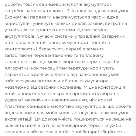
роботи, тоді як свинцево-кислотні акумулятори
потрібно замінювати кожні 3–4 роки за однакових умов.
Економічні переваги накопичуються з часом, адже
користувачі уникнуть кількох циклів заміни, витрат на
утилізацію та простою системи під час заміни
акумуляторів. Сучасні системи управління батареями,
інтегровані в літій-іонні акумулятори, постійно
контролюють і балансують окремі елементи,
запобігаючи перевантаженню та тепловому
навантаженню, що може скоротити термін служби.
Алгоритми компенсації температури коригують
параметри зарядки залежно від навколишніх умов,
забезпечуючи оптимальний стан акумулятора
незалежно від сезонних коливань. Міцна конструкція
літій-іонних елементів краще протистоїть вібрації,
ударам і механічним навантаженням, ніж крихкі
пластини свинцево-кислотних акумуляторів, що робить
їх ідеальними для мобільних застосувань і важких умов
експлуатації. Ця довговічність поширюється не лише на
кількість циклів, а й на календарний термін служби:
правильно обслуговані літій-іонні батареї зберігають