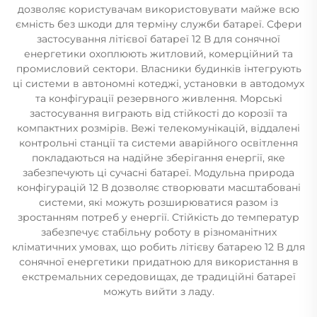
дозволяє користувачам використовувати майже всю
ємність без шкоди для терміну служби батареї. Сфери
застосування літієвої батареї 12 В для сонячної
енергетики охоплюють житловий, комерційний та
промисловий сектори. Власники будинків інтегрують
ці системи в автономні котеджі, установки в автодомух
та конфігурації резервного живлення. Морські
застосування виграють від стійкості до корозії та
компактних розмірів. Вежі телекомунікацій, віддалені
контрольні станції та системи аварійного освітлення
покладаються на надійне зберігання енергії, яке
забезпечують ці сучасні батареї. Модульна природа
конфігурацій 12 В дозволяє створювати масштабовані
системи, які можуть розширюватися разом із
зростанням потреб у енергії. Стійкість до температур
забезпечує стабільну роботу в різноманітних
кліматичних умовах, що робить літієву батарею 12 В для
сонячної енергетики придатною для використання в
екстремальних середовищах, де традиційні батареї
можуть вийти з ладу.