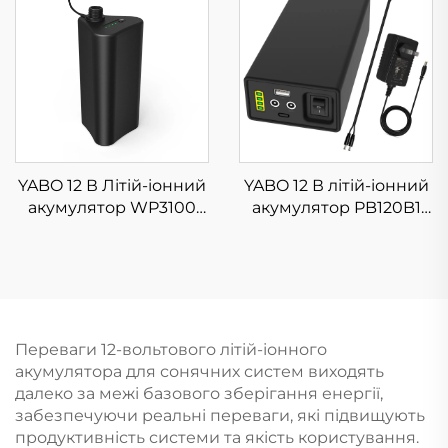
літій-іонний банк
блок акумуляторів
живлення, вихід
YB1206000-USB,
постійного струму для
портативний літій-
світлодіодної стрічки,
іонний банк живлення
спектрального насоса,
12 В для світлодіодної
камери
стрічки, камери
спостереження
спостереження та
іншого
YABO 12 В Літій-іонний
YABO 12 В літій-іонний
акумулятор WP3100
акумулятор PB120B1
IP67
12800 мА·год, 142,08
Водонепроникний
Вт·год, комплект літій-
Перезаряджуваний 1,1
іонних акумуляторів із
В 2600 мА·год Літій-
подвійним виходом
іонний акумулятор для
постійного струму та
Світлодіодної стрічки,
USB
Переваги 12-вольтового літій-іонного
камери
акумулятора для сонячних систем виходять
відеоспостереження
далеко за межі базового зберігання енергії,
забезпечуючи реальні переваги, які підвищують
продуктивність системи та якість користування.