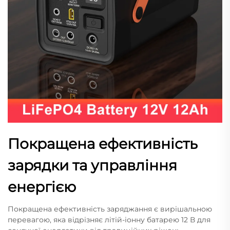
Покращена ефективність
зарядки та управління
енергією
Покращена ефективність заряджання є вирішальною
перевагою, яка відрізняє літій-іонну батарею 12 В для