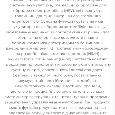
системи акумуляторів, спеціально розроблені для
гібридних електромобілів (HEV), які поєднують
традиційні двигуни внутрішнього згоряння з
електротягою. Основна функція постачальників
акумуляторів для гібридних автомобілів полягає у
забезпеченні надійних, високоефективних рішень для
зберігання енергії, що дозволяють плавно
перемикатися між електричним та бензиновим
джерелами живлення. Ці постачальники зосереджені
на розробці нікель-металогідридних (NiMH)
акумуляторів, літій-іонних (Li-ion) систем та новітніх
твердотільних технологій, які забезпечують оптимальну
густину енергії, довговічність і високі стандарти
безпеки. З технологічного боку, постачальники
акумуляторів для гібридних автомобілів
використовують складні виробничі процеси,
включаючи прецизійну збірку елементів, сучасні
системи термокерування та інтелектуальне програмне
забезпечення управління акумуляторами. Їхні продукти
мають функцію рекуперативного гальмування, яка
вловлює кінетичну енергію під час уповільнення та