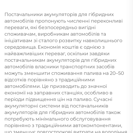
для Prius, Lexus, Camry,
Highlander
Corolla, Yaris, Aqua, Auris
Постачальники акумуляторів для гібридних
автомобілів пропонують численні переконливі
переваги, які безпосередньо вигідні
споживачам, виробникам автомобілів та
ініціативам зі сталого розвитку навколишнього
середовища. Економія коштів є однією з
найважливіших переваг, оскільки завдяки
постачальникам акумуляторів для гібридних
автомобілів власники транспортних засобів
можуть зменшити споживання палива на 20–50
відсотків порівняно з традиційними
автомобілями. Це призводить до значної
економії на заправних станціях, особливо в
періоди підвищення цін на паливо. Сучасні
акумуляторні системи від постачальників
акумуляторів для гібридних автомобілів також
потребують мінімального обслуговування
порівняно з традиційними автокомпонентами,
що зменшує довгострокові витрати на володіння