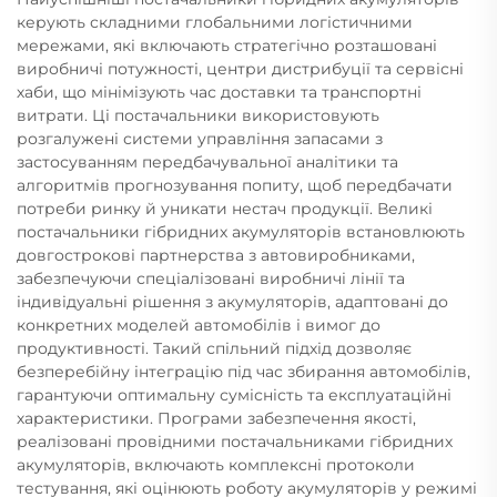
керують складними глобальними логістичними
мережами, які включають стратегічно розташовані
виробничі потужності, центри дистрибуції та сервісні
хаби, що мінімізують час доставки та транспортні
витрати. Ці постачальники використовують
розгалужені системи управління запасами з
застосуванням передбачувальної аналітики та
алгоритмів прогнозування попиту, щоб передбачати
потреби ринку й уникати нестач продукції. Великі
постачальники гібридних акумуляторів встановлюють
довгострокові партнерства з автовиробниками,
забезпечуючи спеціалізовані виробничі лінії та
індивідуальні рішення з акумуляторів, адаптовані до
конкретних моделей автомобілів і вимог до
продуктивності. Такий спільний підхід дозволяє
безперебійну інтеграцію під час збирання автомобілів,
гарантуючи оптимальну сумісність та експлуатаційні
характеристики. Програми забезпечення якості,
реалізовані провідними постачальниками гібридних
акумуляторів, включають комплексні протоколи
тестування, які оцінюють роботу акумуляторів у режимі