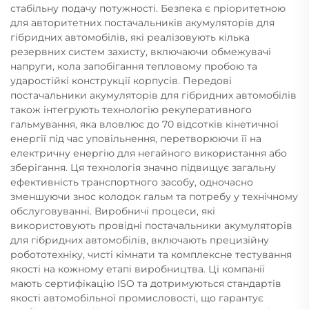
стабільну подачу потужності. Безпека є пріоритетною
для авторитетних постачальників акумуляторів для
гібридних автомобілів, які реалізовують кілька
резервних систем захисту, включаючи обмежувачі
напруги, кола запобігання тепловому пробою та
ударостійкі конструкції корпусів. Передові
постачальники акумуляторів для гібридних автомобілів
також інтегрують технологію рекуперативного
гальмування, яка вловлює до 70 відсотків кінетичної
енергії під час уповільнення, перетворюючи її на
електричну енергію для негайного використання або
зберігання. Ця технологія значно підвищує загальну
ефективність транспортного засобу, одночасно
зменшуючи знос колодок гальм та потребу у технічному
обслуговуванні. Виробничі процеси, які
використовують провідні постачальники акумуляторів
для гібридних автомобілів, включають прецизійну
робототехніку, чисті кімнати та комплексне тестування
якості на кожному етапі виробництва. Ці компанії
мають сертифікацію ISO та дотримуються стандартів
якості автомобільної промисловості, що гарантує