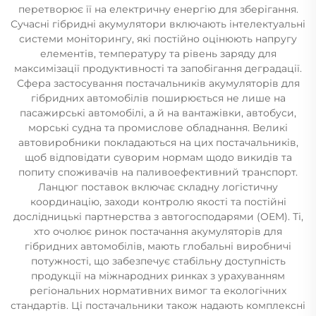
перетворює її на електричну енергію для зберігання.
Сучасні гібридні акумулятори включають інтелектуальні
системи моніторингу, які постійно оцінюють напругу
елементів, температуру та рівень заряду для
максимізації продуктивності та запобігання деградації.
Сфера застосування постачальників акумуляторів для
гібридних автомобілів поширюється не лише на
пасажирські автомобілі, а й на вантажівки, автобуси,
морські судна та промислове обладнання. Великі
автовиробники покладаються на цих постачальників,
щоб відповідати суворим нормам щодо викидів та
попиту споживачів на паливоефективний транспорт.
Ланцюг поставок включає складну логістичну
координацію, заходи контролю якості та постійні
дослідницькі партнерства з автогосподарями (OEM). Ті,
хто очолює ринок постачання акумуляторів для
гібридних автомобілів, мають глобальні виробничі
потужності, що забезпечує стабільну доступність
продукції на міжнародних ринках з урахуванням
регіональних нормативних вимог та екологічних
стандартів. Ці постачальники також надають комплексні