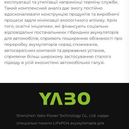
експлуатації та утилізації наприкінці терміну служби.
Такий комплексний аналіз дає змогу постійно
вдосконалювати конструкцію продуктів та виробничі
процеси задля мінімізації екологічного впливу. Крім
того, освітні ініціативи, які фінансують соціально
відповідальні постачальники гібридних акумуляторів
для автомобілів, сприяють поширенню обізнаності про
переробку акумуляторів серед споживачів,
автосервісних компаній та державних установ,
сприяючи більш широкому застосуванню сталого
підходу в усій екосистемі автомобільної галузі.
Shenzhen Yabo Power Technology Co., Ltd. надає
спеціальні пакети LiFePO4 акумуляторів для