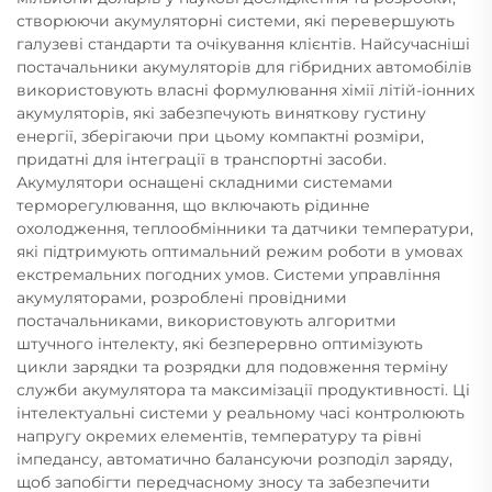
створюючи акумуляторні системи, які перевершують
галузеві стандарти та очікування клієнтів. Найсучасніші
постачальники акумуляторів для гібридних автомобілів
використовують власні формулювання хімії літій-іонних
акумуляторів, які забезпечують виняткову густину
енергії, зберігаючи при цьому компактні розміри,
придатні для інтеграції в транспортні засоби.
Акумулятори оснащені складними системами
терморегулювання, що включають рідинне
охолодження, теплообмінники та датчики температури,
які підтримують оптимальний режим роботи в умовах
екстремальних погодних умов. Системи управління
акумуляторами, розроблені провідними
постачальниками, використовують алгоритми
штучного інтелекту, які безперервно оптимізують
цикли зарядки та розрядки для подовження терміну
служби акумулятора та максимізації продуктивності. Ці
інтелектуальні системи у реальному часі контролюють
напругу окремих елементів, температуру та рівні
імпедансу, автоматично балансуючи розподіл заряду,
щоб запобігти передчасному зносу та забезпечити