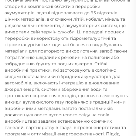
створили комплексні об’єкти з переробки
акумуляторів, здатні відновлювати до 95 відсотків
цінних матеріалів, включаючи літій, кобальт, нікель та
рідкоземельні елементи, з акумуляторних систем, що
вичерпали свій термін служби. Ці передові процеси
переробки використовують гідрометалургічні та
пірометалургічні методи, які безпечно видобувають
матеріали для повторного використання, запобігаючи
потраплянню шкідливих речовин на полигони або
забрудненню ґрунту та водних джерел. Стійкі
виробничі практики, які застосовують екологічно
свідомі постачальники гібридних акумуляторів для
автомобілів, включають інтеграцію відновлюваних
джерел енергії, системи збереження води та
протоколи скорочення відходів, що значно зменшують
викиди вуглекислого газу порівняно з традиційними
виробничими методами. Багато постачальників
досягли нульового вуглецевого сліду на своїх
виробництвах завдяки встановленню сонячних
панелей, партнерству в галузі вітрової енергетики та
програмам оптимізації енергоефективності. Підхід