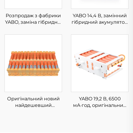
Розпродаж з фабрики
YABO 14,4 В, замінний
YABO, заміна гібридної
гібридний акумулятор
акумуляторної батареї
Ni-Mh 6500 мА·год,
7,2 В, 6500 мА·год, Ni-
комплект гібридних
MH, для Insight, Civic,
акумуляторів для
першого покоління
автомобілів Civic,
Prius та першого
Insight, Fit, Accord, CR-
покоління Accord
Z
Оригінальний новий
YABO 19,2 В, 6500
найдешевший
мА·год, оригінальний
акумуляторний блок
блок заміни гібридної
YABO 14,4 В, 6500
акумуляторної батареї
мА·год, Nimh,
Ni-Mh для Lexus
гібридний акумулятор
RX400h, Lexus RX450h,