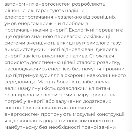
автономних енергосистем розробляють
рішення, які гарантують надійне
електропостачання незалежно від зовнішніх
умов енергомережі чи проблем з
постачальниками енергії. Екологічні переваги є
ще однією значною перевагою, оскільки ці
системи зменшують викиди вуглекислого газу,
використовуючи чисті відновлювані джерела
енергії замість викопного палива. Споживачі
сприяють досягненню цілей сталого розвитку,
насолоджуючись енергією без почуття провини,
що підтримує зусилля з охорони навколишнього
середовища. Масштабованість забезпечує
величезну гнучкість, дозволяючи клієнтам
розширювати свої системи в міру зростання
потреб у енергії або залучення додаткових
коштів. Постачальники автономних
енергосистем пропонують модульні конструкції,
які дозволяють додавати нові компоненти в
майбутньому без необхідності повної заміни