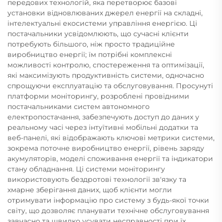
передових технологій, яка перетворює базові
установки відновлюваних джерел енергії на складні,
інтелектуальні екосистеми управління енергією. Ці
постачальники усвідомлюють, що сучасні клієнти
потребують більшого, ніж просто традиційне
виробництво енергії; їм потрібні комплексні
можливості контролю, спостереження та оптимізації,
які максимізують продуктивність системи, одночасно
спрощуючи експлуатацію та обслуговування. Просунуті
платформи моніторингу, розроблені провідними
постачальниками систем автономного
електропостачання, забезпечують доступ до даних у
реальному часі через інтуїтивні мобільні додатки та
веб-панелі, які відображають ключові метрики системи,
зокрема поточне виробництво енергії, рівень заряду
акумуляторів, моделі споживання енергії та індикатори
стану обладнання. Ці системи моніторингу
використовують бездротові технології зв'язку та
хмарне зберігання даних, щоб клієнти могли
отримувати інформацію про систему з будь-якої точки
світу, що дозволяє планувати технічне обслуговування
завчасно та швидко усувати несправності при їх