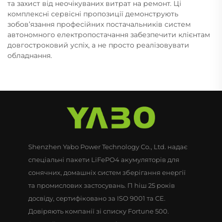
та захист від неочікуваних витрат на ремонт. Ці
комплексні сервісні пропозиції демонструють
зобов’язання професійних постачальників систем
автономного електропостачання забезпечити клієнтам
довгостроковий успіх, а не просто реалізовувати
обладнання.
Shenzhen Yabo Power Technology Co., Ltd. надає
спеціальні пакети LiFePO4 акумуляторів для
сонячних, домашніх систем зберігання енергії
та промислових застосувань. П hiш 25 років
досвіду, сертифіковано за ISO 9001 та CE.
Довіряють компанії зі списку Fortune 500.