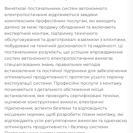
Виняткові постачальники систем автономного
електропостачання відрізняються завдяки
комплексним професійним послугам, які виходять
далеко за межі продажу обладнання та включають
експертний монтаж, підтримку технічного
обслуговування та довготривалі взаємини з клієнтами,
побудовані на технічній досконалості та надійності. Ці
постачальники розуміють, що успішне впровадження
систем автономного електропостачання вимагає
спеціалізованих знань, правильних методів
встановлення та постійної підтримки для забезпечення
оптимальної продуктивності протягом усього терміну
експлуатації системи. Професійні послуги з монтажу
починаються з детального обстеження місця
встановлення, яке проводять сертифіковані техніки,
оцінюючи конструктивні вимоги, електричні
підключення, аспекти безпеки та відповідність
місцевим нормам, щоб розробити плани монтажу, які
відповідають усім регуляторним вимогам та одночасно
оптимізують продуктивність і безпеку системи.
Постачальники систем автономного