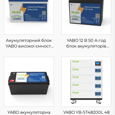
Акумуляторний блок
YABO 12 В 50 А·год
YABO високої ємності
блок акумуляторів
12V 120Ah LiFePO4 з
LiFePO4, легке
глибоким циклом
рішення на основі
зарядки/розрядки,
літій-залізо-фосфату
літій-залізо-
для сонячної енергії,
фосфатний, для
кемпінгу та
автофургонів,
автономних систем
сонячних батарей,
зберігання енергії
морських та
автономних джерел
живлення
YABO акумуляторна
YABO YB-ST48200L 48