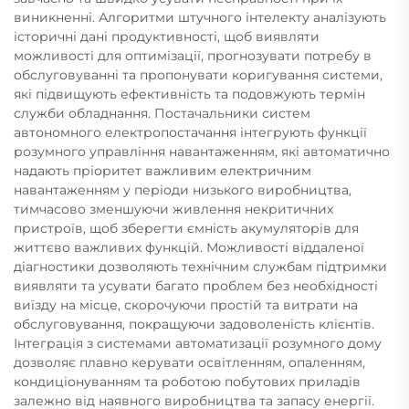
виникненні. Алгоритми штучного інтелекту аналізують
історичні дані продуктивності, щоб виявляти
можливості для оптимізації, прогнозувати потребу в
обслуговуванні та пропонувати коригування системи,
які підвищують ефективність та подовжують термін
служби обладнання. Постачальники систем
автономного електропостачання інтегрують функції
розумного управління навантаженням, які автоматично
надають пріоритет важливим електричним
навантаженням у періоди низького виробництва,
тимчасово зменшуючи живлення некритичних
пристроїв, щоб зберегти ємність акумуляторів для
життєво важливих функцій. Можливості віддаленої
діагностики дозволяють технічним службам підтримки
виявляти та усувати багато проблем без необхідності
виїзду на місце, скорочуючи простій та витрати на
обслуговування, покращуючи задоволеність клієнтів.
Інтеграція з системами автоматизації розумного дому
дозволяє плавно керувати освітленням, опаленням,
кондиціонуванням та роботою побутових приладів
залежно від наявного виробництва та запасу енергії.