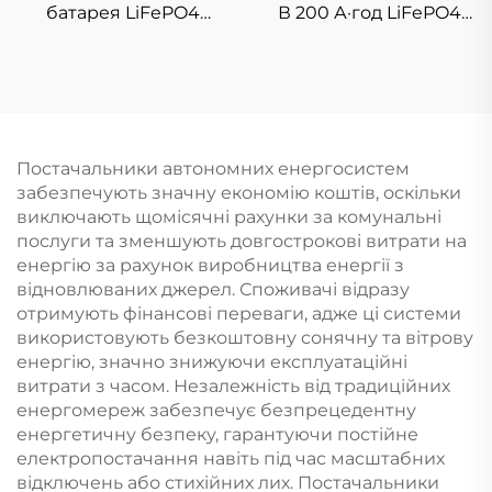
батарея LiFePO4
В 200 А·год LiFePO4
високої ємності 24 В
акумулятор
150 А·год, резервне
позамережний
живлення,
стекований літієвий
акумуляторна
акумулятор 10 кВт·год
установка для
20 кВт·год 30 кВт·год
зберігання енергії в
Сонячна енергетична
Постачальники автономних енергосистем
будинку, 6000 циклів,
система
забезпечують значну економію коштів, оскільки
акумулятори з літій-
виключають щомісячні рахунки за комунальні
залізо-фосфату для
послуги та зменшують довгострокові витрати на
автодомів, човнів,
енергію за рахунок виробництва енергії з
автономних систем та
відновлюваних джерел. Споживачі відразу
сонячних систем
отримують фінансові переваги, адже ці системи
використовують безкоштовну сонячну та вітрову
енергію, значно знижуючи експлуатаційні
витрати з часом. Незалежність від традиційних
енергомереж забезпечує безпрецедентну
енергетичну безпеку, гарантуючи постійне
електропостачання навіть під час масштабних
відключень або стихійних лих. Постачальники