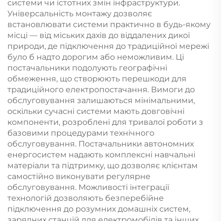
системи чи істотних змін інфраструктури.
Універсальність монтажу дозволяє
встановлювати системи практично в будь-якому
місці — від міських дахів до віддалених дикої
природи, де підключення до традиційної мережі
було б надто дорогим або неможливим. Ці
постачальники подолують географічні
обмеження, що створюють перешкоди для
традиційного електропостачання. Вимоги до
обслуговування залишаються мінімальними,
оскільки сучасні системи мають довговічні
компоненти, розроблені для тривалої роботи з
базовими процедурами технічного
обслуговування. Постачальники автономних
енергосистем надають комплексні навчальні
матеріали та підтримку, що дозволяє клієнтам
самостійно виконувати регулярне
обслуговування. Можливості інтеграції
технологій дозволяють безперебійне
підключення до розумних домашніх систем,
зарядних станцій для електромобілів та інших