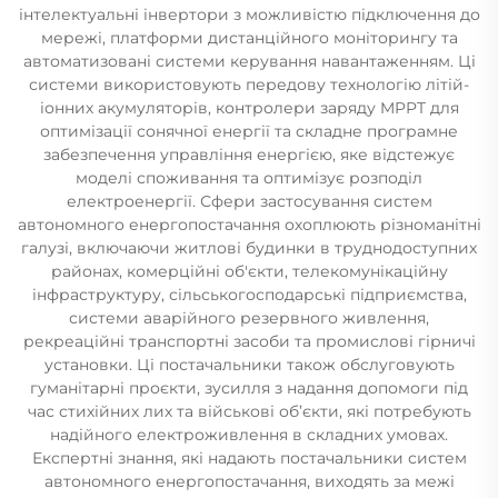
інтелектуальні інвертори з можливістю підключення до
мережі, платформи дистанційного моніторингу та
автоматизовані системи керування навантаженням. Ці
системи використовують передову технологію літій-
іонних акумуляторів, контролери заряду MPPT для
оптимізації сонячної енергії та складне програмне
забезпечення управління енергією, яке відстежує
моделі споживання та оптимізує розподіл
електроенергії. Сфери застосування систем
автономного енергопостачання охоплюють різноманітні
галузі, включаючи житлові будинки в труднодоступних
районах, комерційні об'єкти, телекомунікаційну
інфраструктуру, сільськогосподарські підприємства,
системи аварійного резервного живлення,
рекреаційні транспортні засоби та промислові гірничі
установки. Ці постачальники також обслуговують
гуманітарні проєкти, зусилля з надання допомоги під
час стихійних лих та військові об’єкти, які потребують
надійного електроживлення в складних умовах.
Експертні знання, які надають постачальники систем
автономного енергопостачання, виходять за межі