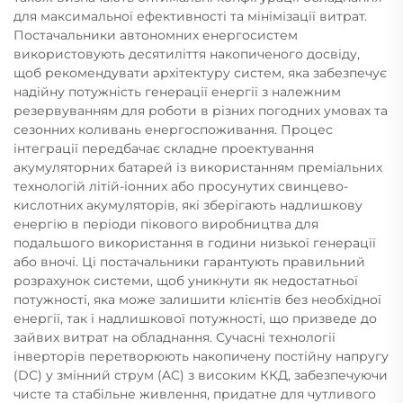
для максимальної ефективності та мінімізації витрат.
Постачальники автономних енергосистем
використовують десятиліття накопиченого досвіду,
щоб рекомендувати архітектуру систем, яка забезпечує
надійну потужність генерації енергії з належним
резервуванням для роботи в різних погодних умовах та
сезонних коливань енергоспоживання. Процес
інтеграції передбачає складне проектування
акумуляторних батарей із використанням преміальних
технологій літій-іонних або просунутих свинцево-
кислотних акумуляторів, які зберігають надлишкову
енергію в періоди пікового виробництва для
подальшого використання в години низької генерації
або вночі. Ці постачальники гарантують правильний
розрахунок системи, щоб уникнути як недостатньої
потужності, яка може залишити клієнтів без необхідної
енергії, так і надлишкової потужності, що призведе до
зайвих витрат на обладнання. Сучасні технології
інверторів перетворюють накопичену постійну напругу
(DC) у змінний струм (AC) з високим ККД, забезпечуючи
чисте та стабільне живлення, придатне для чутливого