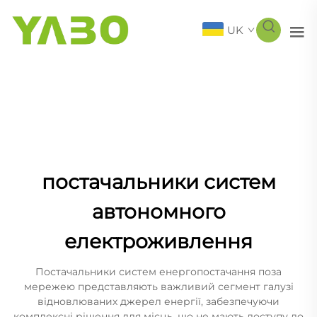
UK
постачальники систем
автономного
електроживлення
Постачальники систем енергопостачання поза
мережею представляють важливий сегмент галузі
відновлюваних джерел енергії, забезпечуючи
комплексні рішення для місць, що не мають доступу до