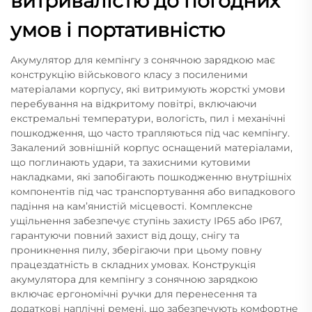
витривалістю до погодних
умов і портативністю
Акумулятор для кемпінгу з сонячною зарядкою має
конструкцію військового класу з посиленими
матеріалами корпусу, які витримують жорсткі умови
перебування на відкритому повітрі, включаючи
екстремальні температури, вологість, пил і механічні
пошкодження, що часто трапляються під час кемпінгу.
Закалений зовнішній корпус оснащений матеріалами,
що поглинають удари, та захисними кутовими
накладками, які запобігають пошкодженню внутрішніх
компонентів під час транспортування або випадкового
падіння на кам’янистій місцевості. Комплексне
ущільнення забезпечує ступінь захисту IP65 або IP67,
гарантуючи повний захист від дощу, снігу та
проникнення пилу, зберігаючи при цьому повну
працездатність в складних умовах. Конструкція
акумулятора для кемпінгу з сонячною зарядкою
включає ергономічні ручки для перенесення та
додаткові наплічні ремені, що забезпечують комфортне