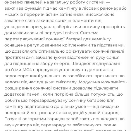
окремих панелей на загальну роботу системи —
важлива функція під час кемпінгу в лісових районах або
місцях із переривчастим затіненням. Високоякісне
закалене скло захищає сонячні елементи від
ушкоджень при ударах, зберігаючи оптичну прозорість
для максимальної передачі світла. Система
перезаряджуваної сонячної батареї для кемпінгу
оснащена регульованими кріпленнями та підставками,
що дозволяють оптимально орієнтувати сонячні панелі
протягом дня, забезпечуючи відстеження руху сонця
для підвищення збору енергії. Швидкопід’єднувальні
роз’єми MC4 спрощують установку та демонтаж, а
водонепроникні ущільнення запобігають проникненню
вологи під час дощу чи снігопаду. Модульна можливість
розширення сонячної системи дозволяє підключати
додаткові панелі, коли потрібна більша потужність, що
робить цю перезаряджувану сонячну батарею для
кемпінгу адаптованою до різних умов — від вихідних
подорожей до тривалих експедицій у дикій природі.
Розумні алгоритми зарядки запобігають пошкодженню
акумулятора від перезаряду та забезпечують повне
використання ємності зберігання енергії, продовжуючи