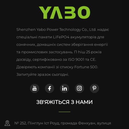
Shenzhen Yabo Power Technology Co., Ltd. надає
спеціальні пакети LiFePO4 акумуляторів для
сонячних, домашніх систем зберігання енергії
та промислових застосувань. П hiш 25 років
досвіду, сертифіковано за ISO 9001 та CE.
Довіряють компанії зі списку Fortune 500.
Запитуйте зразок сьогодні.
ЗВ'ЯЖІТЬСЯ З НАМИ
№ 252, Пінглун Іст Роуд, громада Фенхуан, вулиця