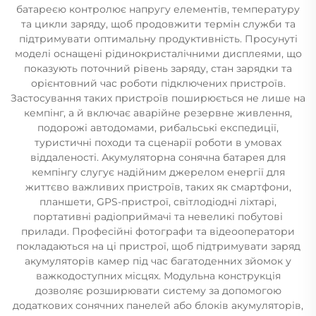
батареєю контролює напругу елементів, температуру
та цикли заряду, щоб продовжити термін служби та
підтримувати оптимальну продуктивність. Просунуті
моделі оснащені рідинокристалічними дисплеями, що
показують поточний рівень заряду, стан зарядки та
орієнтовний час роботи підключених пристроїв.
Застосування таких пристроїв поширюється не лише на
кемпінг, а й включає аварійне резервне живлення,
подорожі автодомами, рибальські експедиції,
туристичні походи та сценарії роботи в умовах
віддаленості. Акумуляторна сонячна батарея для
кемпінгу слугує надійним джерелом енергії для
життєво важливих пристроїв, таких як смартфони,
планшети, GPS-пристрої, світлодіодні ліхтарі,
портативні радіоприймачі та невеликі побутові
прилади. Професійні фотографи та відеооператори
покладаються на ці пристрої, щоб підтримувати заряд
акумуляторів камер під час багатоденних зйомок у
важкодоступних місцях. Модульна конструкція
дозволяє розширювати систему за допомогою
додаткових сонячних панелей або блоків акумуляторів,