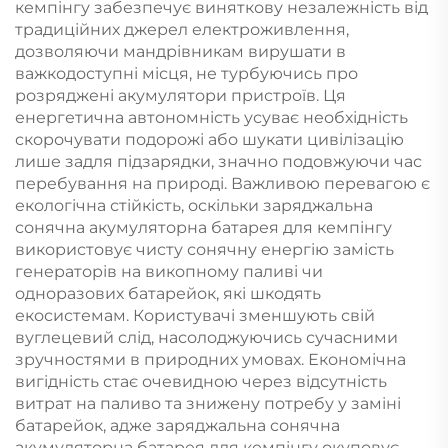
кемпінгу забезпечує виняткову незалежність від
будинку на колесах,
традиційних джерел електроживлення,
кемпінгу
дозволяючи мандрівникам вирушати в
важкодоступні місця, не турбуючись про
розряджені акумулятори пристроїв. Ця
енергетична автономність усуває необхідність
скорочувати подорожі або шукати цивілізацію
лише задля підзарядки, значно подовжуючи час
перебування на природі. Важливою перевагою є
екологічна стійкість, оскільки заряджальна
сонячна акумуляторна батарея для кемпінгу
використовує чисту сонячну енергію замість
генераторів на викопному паливі чи
одноразових батарейок, які шкодять
екосистемам. Користувачі зменшують свій
вуглецевий слід, насолоджуючись сучасними
зручностями в природних умовах. Економічна
вигідність стає очевидною через відсутність
витрат на паливо та знижену потребу у заміні
батарейок, адже заряджальна сонячна
акумуляторна батарея для кемпінгу окуповує