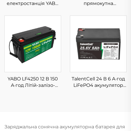
електростанція YABO
прямокутна
120 Вт, акумулятор
акумуляторна батарея
LiFePO4 31200 мА·год,
YABO LF4020 12 В 12
сонячний генератор зі
А·год Літій LiFePO4 для
складаним сонячним
сонячних систем
панеллю 30 Вт для
кемпінгу на свіжому
повітрі, аварійного
живлення вдома,
подорожей, ноутбуків,
резервного
копіювання UPS
YABO LF4250 12 В 150
TalentCell 24 В 6 А·год
А·год Літій-залізо-
LiFePO4 акумулятор
фосфатна батарея,
LF8011, глибокого
високоякісний
циклу,
літієвий акумулятор
перезаряджуваний
LiFePO4, сонячний
літій-залізо-
блок з BMS
фосфатний
акумулятор для
Заряджальна сонячна акумуляторна батарея для
електромотора,