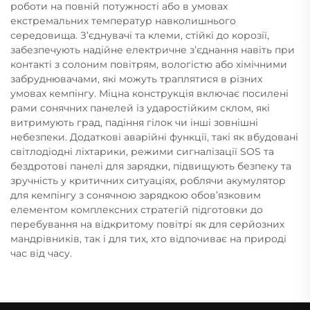
роботи на повній потужності або в умовах
екстремальних температур навколишнього
середовища. З’єднувачі та клеми, стійкі до корозії,
забезпечують надійне електричне з’єднання навіть при
контакті з солоним повітрям, вологістю або хімічними
забруднювачами, які можуть траплятися в різних
умовах кемпінгу. Міцна конструкція включає посилені
рами сонячних панелей із ударостійким склом, які
витримують град, падіння гілок чи інші зовнішні
небезпеки. Додаткові аварійні функції, такі як вбудовані
світлодіодні ліхтарики, режими сигналізації SOS та
бездротові панелі для зарядки, підвищують безпеку та
зручність у критичних ситуаціях, роблячи акумулятор
для кемпінгу з сонячною зарядкою обов’язковим
елементом комплексних стратегій підготовки до
перебування на відкритому повітрі як для серйозних
мандрівників, так і для тих, хто відпочиває на природі
час від часу.