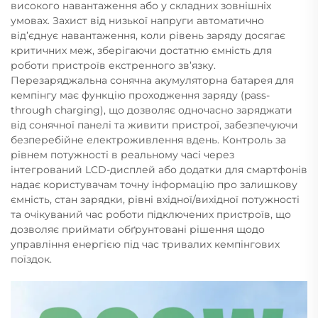
високого навантаження або у складних зовнішніх
умовах. Захист від низької напруги автоматично
від’єднує навантаження, коли рівень заряду досягає
критичних меж, зберігаючи достатню ємність для
роботи пристроїв екстренного зв’язку.
Перезаряджальна сонячна акумуляторна батарея для
кемпінгу має функцію проходження заряду (pass-
through charging), що дозволяє одночасно заряджати
від сонячної панелі та живити пристрої, забезпечуючи
безперебійне електроживлення вдень. Контроль за
рівнем потужності в реальному часі через
інтегрований LCD-дисплей або додатки для смартфонів
надає користувачам точну інформацію про залишкову
ємність, стан зарядки, рівні вхідної/вихідної потужності
та очікуваний час роботи підключених пристроїв, що
дозволяє приймати обґрунтовані рішення щодо
управління енергією під час тривалих кемпінгових
поїздок.