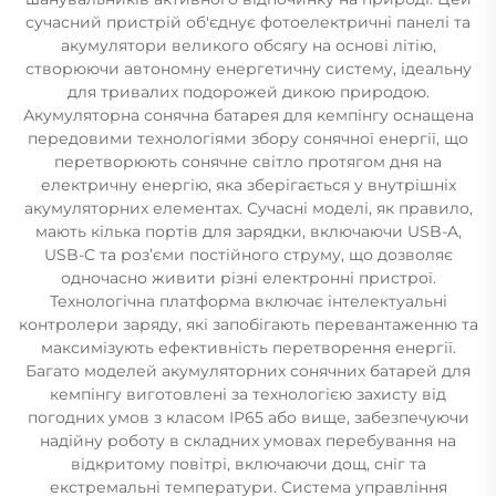
сучасний пристрій об'єднує фотоелектричні панелі та
акумулятори великого обсягу на основі літію,
створюючи автономну енергетичну систему, ідеальну
для тривалих подорожей дикою природою.
Акумуляторна сонячна батарея для кемпінгу оснащена
передовими технологіями збору сонячної енергії, що
перетворюють сонячне світло протягом дня на
електричну енергію, яка зберігається у внутрішніх
акумуляторних елементах. Сучасні моделі, як правило,
мають кілька портів для зарядки, включаючи USB-A,
USB-C та роз’єми постійного струму, що дозволяє
одночасно живити різні електронні пристрої.
Технологічна платформа включає інтелектуальні
контролери заряду, які запобігають перевантаженню та
максимізують ефективність перетворення енергії.
Багато моделей акумуляторних сонячних батарей для
кемпінгу виготовлені за технологією захисту від
погодних умов з класом IP65 або вище, забезпечуючи
надійну роботу в складних умовах перебування на
відкритому повітрі, включаючи дощ, сніг та
екстремальні температури. Система управління