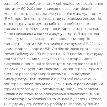
разів, або для роботи систем світлодіодного освітлення
протягом 50–200 годин, залежно від специфікацій
моделі. Інтегрована система управління акумулятором
(BMS) постійно контролює напругу окремих елементів,
температуру та струм, запобігаючи небезпечним
станам та оптимізуючи процеси зарядки та розрядки.
Перезаряджальна сонячна акумуляторна батарея для
кемпінгу має кілька варіантів виведення енергії:
стандартні порти USB-A з вихідним струмом 5 В / 2,4 А,
швидкозарядні порти USB-C з підтримкою протоколів
Power Delivery до 100 Вт, розетки 12 В постійного струму
для автомобільних аксесуарів та інвертори чистої
синусоїдної хвилі, які забезпечують чисте живлення 110
В / 220 В для чутливих електронних пристроїв. Розумна
система розподілу енергії автоматично регулює
вихідну потужність залежно від потреб підключених
пристроїв, запобігаючи пошкодженню через надмірний
струм і забезпечуючи оптимальну швидкість зарядки.
Складна система терморегулювання включає активні
вентилятори охолодження та канали відведення тепла,
які підтримують безпечну робочу температуру під час