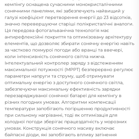
кемпінгу оснащена сучасними монокристалічними
сонячними панелями, які забезпечують найвищий у
галузі коефіцієнт перетворення енергії до 23 відсотків,
значно перевершуючи старіші полікристалічні аналоги.
Ця передова фотогальванічна технологія має
антирефлексійні покриття та оптимізовану архітектуру
елементів, що дозволяє збирати сонячну енергію навіть
за частково похмурої погоди або вранці та ввечері,
коли інтенсивність сонячного світла нижча.
Інтелектуальний контролер заряду з відстеженням
максимальної потужності (MPPT) безперервно регулює
параметри напруги та струму, щоб отримувати
оптимальну енергію з доступного сонячного світла,
забезпечуючи максимальну ефективність зарядки
перезаряджуваної сонячної батареї для кемпінгу в
різних погодних умовах. Алгоритми компенсації
температури запобігають погіршенню продуктивності
при сильному нагріванні, тоді як оптимізація для
холодної погоди зберігає працездатність у морозних
умовах. Конструкція сонячного масиву включає
байпасні діоди, які запобігають впливу затінення