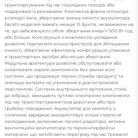
транспортування під час пішохідних походів або
подорожей із рюкзаками. Компактна форма оптимізує
розподіл ваги, зберігаючи значну ємність акумулятора;
багато моделей важать менше 15 фунтів, незважаючи на
те, що забезпечують обсяг зберігання енергії 500 Вт·год
або більше. Конструкція з можливістю укладання
дозволяє підключати кілька пристроїв для збільшення
ємності, зберігаючи ефективну конфігурацію упаковки
в транспортних засобах або місцях зберігання.
Модульна архітектура дозволяє обслуговувати або
оновлювати окремі компоненти без заміни всієї
системи, що продовжує термін служби продукту та
зменшує витрати на утримання в довгостроковій
перспективі. Системи внутрішнього кріплення, стійкі
до вібрації, захищають чутливі електронні компоненти
під час транспортування поза дорогами або при
грубому поводженні. Акумулятор для кемпінгу з
сонячною зарядкою використовує кілька стратегій
охолодження, включаючи пасивні радіатори, активні
вентиляційні вентилятори та термоінтерфейсні
матеріали, що запобігають перегріву під час тривалої