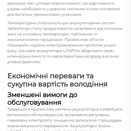
діапазоні без суттєвої втрати ємності. Ця адаптивність
усуває необхідність у дорогих системах клімат-контролю
для багатьох промислових установок.
Температурна стабільність цих акумуляторних систем
забезпечує сталу продуктивність незалежно від сезонних
змін чи коливань температури, пов’язаних із
технологічними процесами. Промислові об’єкти
отримують надійне електроживлення протягом усього
року, оскільки акумулятори LiFePO4 зберігають свою
номінальну ємність та характеристики розряду в різних
умовах довкілля.
Економічні переваги та
сукупна вартість володіння
Зменшені вимоги до
обслуговування
Традиційні промислові системи акумуляторів потребують
ретельного обслуговування, включаючи регулярну
перевірку електроліту, очищення затискачів і процедури
вирівнювального заряджання. Акумуляторні блоки