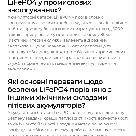
LiFePO4 у промислових
застосуваннях?
Акумуляторні батареї LiFePO4 у промислових
застосуваннях зазвичай забезпечують 8–10 років надійної
роботи, причому багато систем витримують понад 3000
циклів заряду-розряду при глибині розряду 80%.
Фактичний термін служби залежить від режиму
експлуатації, умов навколишнього середовища та
процедур обслуговування, проте більшість промислових
підприємств повідомляють про значно довший термін
служби порівняно з традиційними акумуляторними
технологіями.
Які основні переваги щодо
безпеки LiFePO4 порівняно з
іншими хімічними складами
літієвих акумуляторів?
Акумуляторні батареї LiFePO4 забезпечують підвищену
безпеку завдяки кращій теплової стійкості, вогнестійкості
та хімічної стабільності. Катодний матеріал на основі
фосфату запобігає тепловому пробою і не виділяє кисень
під час теплових подій, значно знижуючи ризик