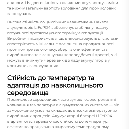
аналоги. Ця довговічність означає меншу частоту заміни
та нижчу загальну вартість володіння для промислових
застосувань.
Висока стійкість до циклічних навантажень
Пакети
акумуляторів LiFePO4
забезпечує стабільну подачу
потужності протягом усього терміну експлуатації.
Виробничі підприємства, що використовують ці системи,
спостерігають мінімальне погіршення продуктивності
протягом тривалого часу, зберігаючи ефективність
виробництва та зменшуючи непередбачені простої, які
можуть виникнути через вихід з ладу акумуляторів у
критичних застосуваннях.
Стійкість до температур та
адаптація до навколишнього
середовища
Промислове середовище часто зумовлює екстремальні
коливання температури в акумуляторних системах — від
заморожених умов на складах до високотемпературних
виробничих процесів. Акумуляторні батареї LiFePO4
відрізняються вражаючою стійкістю до температур,
ефективно працюючи в широкому температурному