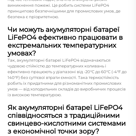
виникнення пожежі. Це робить системи LiFePO4
принципово безпечнішими для промислових умов, де
безпека є пріоритетною.
Чи можуть акумуляторні батареї
LiFePO4 ефективно працювати в
екстремальних температурних
умовах?
Так, акумуляторні батареї LiFePO4 відзначаються
чудовою стійкістю до температурних коливань і
ефективно працюють у діапазоні від -20°C до 60°C (-4°F до
140°F) без суттєвої втрати ємності. Така термостійкість
робить їх придатними для різноманітних промислових
умов — від холодильних складів до виробничих процесів
із високою температурою.
Як акумуляторні батареї LiFePO4
співвідносяться з традиційними
свинцево-кислотними системами
з економічної точки зору?