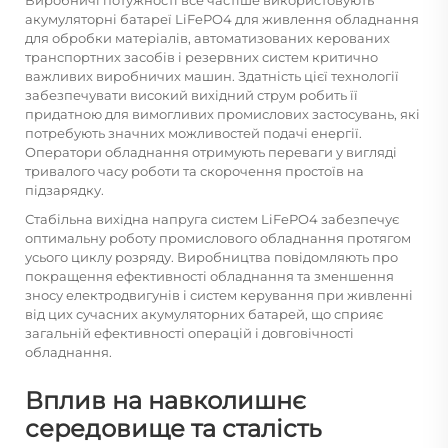
акумуляторні батареї LiFePO4 для живлення обладнання
для обробки матеріалів, автоматизованих керованих
транспортних засобів і резервних систем критично
важливих виробничих машин. Здатність цієї технології
забезпечувати високий вихідний струм робить її
придатною для вимогливих промислових застосувань, які
потребують значних можливостей подачі енергії.
Оператори обладнання отримують переваги у вигляді
тривалого часу роботи та скорочення простоїв на
підзарядку.
Стабільна вихідна напруга систем LiFePO4 забезпечує
оптимальну роботу промислового обладнання протягом
усього циклу розряду. Виробництва повідомляють про
покращення ефективності обладнання та зменшення
зносу електродвигунів і систем керування при живленні
від цих сучасних акумуляторних батарей, що сприяє
загальній ефективності операцій і довговічності
обладнання.
Вплив на навколишнє
середовище та сталість