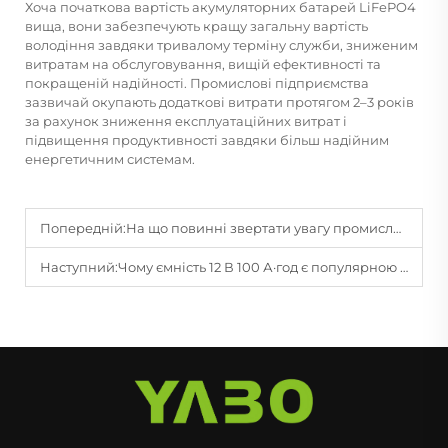
Хоча початкова вартість акумуляторних батарей LiFePO4
вища, вони забезпечують кращу загальну вартість
володіння завдяки тривалому терміну служби, зниженим
витратам на обслуговування, вищій ефективності та
покращеній надійності. Промислові підприємства
зазвичай окупають додаткові витрати протягом 2–3 років
за рахунок зниження експлуатаційних витрат і
підвищення продуктивності завдяки більш надійним
енергетичним системам.
Попередній:
На що повинні звертати увагу промислові користувачі при виборі високоякісних акумуляторних батарей LFP?
Наступний:
Чому ємність 12 В 100 А·год є популярною для житлових автофургонів, сонячних і резервних систем?