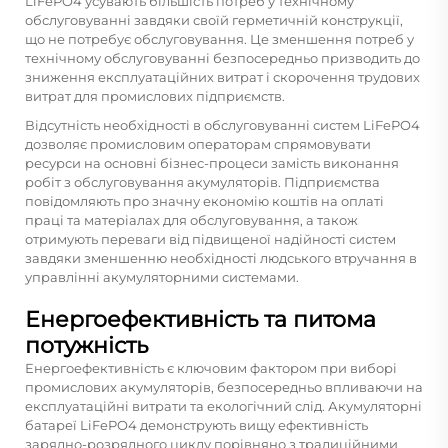
LiFePO4 усувають більшість потреб у технічному
обслуговуванні завдяки своїй герметичній конструкції,
що не потребує обслуговування. Це зменшення потреб у
технічному обслуговуванні безпосередньо призводить до
зниження експлуатаційних витрат і скорочення трудових
витрат для промислових підприємств.
Відсутність необхідності в обслуговуванні систем LiFePO4
дозволяє промисловим операторам спрямовувати
ресурси на основні бізнес-процеси замість виконання
робіт з обслуговування акумуляторів. Підприємства
повідомляють про значну економію коштів на оплаті
праці та матеріалах для обслуговування, а також
отримують переваги від підвищеної надійності систем
завдяки зменшенню необхідності людського втручання в
управлінні акумуляторними системами.
Енергоефективність та питома
потужність
Енергоефективність є ключовим фактором при виборі
промислових акумуляторів, безпосередньо впливаючи на
експлуатаційні витрати та екологічний слід. Акумуляторні
батареї LiFePO4 демонструють вищу ефективність
зарядно-розрядного циклу порівняно з традиційними