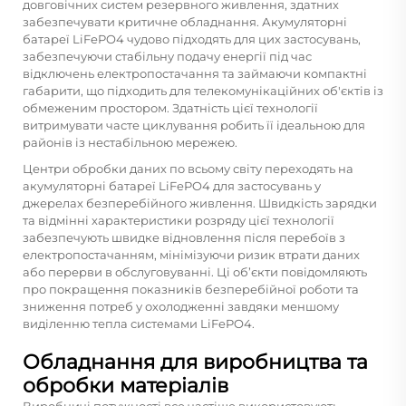
довговічних систем резервного живлення, здатних
забезпечувати критичне обладнання. Акумуляторні
батареї LiFePO4 чудово підходять для цих застосувань,
забезпечуючи стабільну подачу енергії під час
відключень електропостачання та займаючи компактні
габарити, що підходить для телекомунікаційних об'єктів із
обмеженим простором. Здатність цієї технології
витримувати часте циклування робить її ідеальною для
районів із нестабільною мережею.
Центри обробки даних по всьому світу переходять на
акумуляторні батареї LiFePO4 для застосувань у
джерелах безперебійного живлення. Швидкість зарядки
та відмінні характеристики розряду цієї технології
забезпечують швидке відновлення після перебоїв з
електропостачанням, мінімізуючи ризик втрати даних
або перерви в обслуговуванні. Ці об’єкти повідомляють
про покращення показників безперебійної роботи та
зниження потреб у охолодженні завдяки меншому
виділенню тепла системами LiFePO4.
Обладнання для виробництва та
обробки матеріалів
Виробничі потужності все частіше використовують