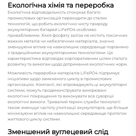
Екологічна хімія та переробка
Екологічна відповідальність спонукає багато
промислових організацій переходити до сталих
технологій, що робить екологічно чисту природу
акумуляторних батарей LiFePO4 особливо
привабливими. Хімія фосфату заліза не містить токсичних
важких металів чи небезпечних матеріалів, значно
зменшуючи вплив на навколишнє середовище порівняно
з традиційними акумуляторними технологіями. Ця
характеристика відповідає корпоративним цілям сталого
розвитку та вимогам щодо дотримання екологічних норм.
Можливість переробки матеріалів LiFePO4 підтримує
ініціативи щодо замкненого циклу в промислових
організаціях. Компанії, які впроваджують ці акумуляторні
системи, можуть продемонструвати вимірювані
екологічні покращення та виконувати все суворіші
екологічні вимоги. Тривалий термін служби технології
також зменшує частоту утилізації акумуляторів, ще більше
мінімізуючи вплив на навколишнє середовище протягом
життєвого циклу системи.
Зменшений вуглецевий слід