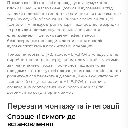
Промислові об'єкти, які впроваджують акумуляторні
блоки LiFePO4, часто зменшують свій вуглецевий слід
завдяки підвищенню енергоефективності та подовженню
терміну служби обладнання. Висока ефективність цієї
технології мінімізує втрати енергії під час циклів зарядки
та розрядки, що зменшує загальне споживання
електроенергії. Це покращення ефективності
безпосередньо призводить до зниження викидів
вуглекислого газу в промислових операціях.
Тривалий термін служби систем LiFePO4 зменшує вплив
виробництва та транспортування, пов'язаний із частими
замінами акумуляторів. Промислові підприємства
повідомляють про суттєві покращення показників сталого
розвитку після переходу від традиційних акумуляторних
технологій до сучасних систем LiFePO4, що сприяє
досягненню корпоративних екологічних цілей та
дотриманню регуляторних вимог.
Переваги монтажу та інтеграції
Спрощені вимоги до
встановлення