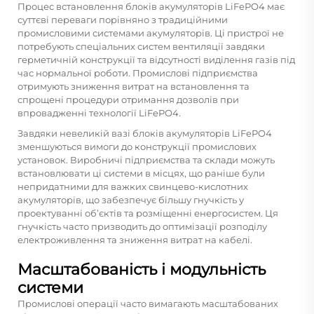
Процес встановлення блоків акумуляторів LiFePO4 має
суттєві переваги порівняно з традиційними
промисловими системами акумуляторів. Ці пристрої не
потребують спеціальних систем вентиляції завдяки
герметичній конструкції та відсутності виділення газів під
час нормальної роботи. Промислові підприємства
отримують зниження витрат на встановлення та
спрощені процедури отримання дозволів при
впровадженні технології LiFePO4.
Завдяки невеликій вазі блоків акумуляторів LiFePO4
зменшуються вимоги до конструкції промислових
установок. Виробничі підприємства та склади можуть
встановлювати ці системи в місцях, що раніше були
непридатними для важких свинцево-кислотних
акумуляторів, що забезпечує більшу гнучкість у
проектуванні об’єктів та розміщенні енергосистем. Ця
гнучкість часто призводить до оптимізації розподілу
електроживлення та зниження витрат на кабелі.
Масштабованість і модульність
системи
Промислові операції часто вимагають масштабованих