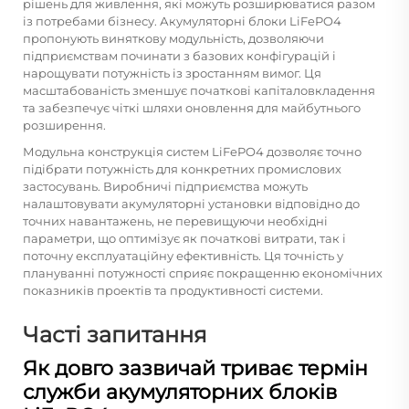
рішень для живлення, які можуть розширюватися разом
із потребами бізнесу. Акумуляторні блоки LiFePO4
пропонують виняткову модульність, дозволяючи
підприємствам починати з базових конфігурацій і
нарощувати потужність із зростанням вимог. Ця
масштабованість зменшує початкові капіталовкладення
та забезпечує чіткі шляхи оновлення для майбутнього
розширення.
Модульна конструкція систем LiFePO4 дозволяє точно
підібрати потужність для конкретних промислових
застосувань. Виробничі підприємства можуть
налаштовувати акумуляторні установки відповідно до
точних навантажень, не перевищуючи необхідні
параметри, що оптимізує як початкові витрати, так і
поточну експлуатаційну ефективність. Ця точність у
плануванні потужності сприяє покращенню економічних
показників проектів та продуктивності системи.
Часті запитання
Як довго зазвичай триває термін
служби акумуляторних блоків