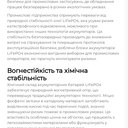
безпеки для промислових застосувань, де обладнання
працює безперервно в різних екологічних умовах.
Промислові підприємства отримують переваги від
природної стабільності хімії LiFePO4, яка усуває ризик
катастрофічного відмовлення, можливого при
використанні інших технологій акумуляторів. Ця
стабільність безпосередньо призводить до зниження
витрат на страхування та покращення протоколів
експлуатаційної безпеки, роблячи блоки акумуляторів
LiFePO4 економічно вигідним вибором для промислових
операторів, які прагнуть мінімізувати ризики.
Вогнестійкість та хімічна
стабільність
Хімічний склад акумуляторних батарей LiFePO4
забезпечує природний вогнетривкий опір, що
перевершує традиційні акумуляторні технології. Міцні
фосфатні зв'язки в катодному матеріалі запобігають
виділенню кисню під час термічних подій, значно
зменшуючи ризик пожежі в промислових умовах. Ця
властивість особливо цінна на об’єктах, що працюють з
легкозаймистими матеріалами або функціонують у
середовищах із високою температурою.