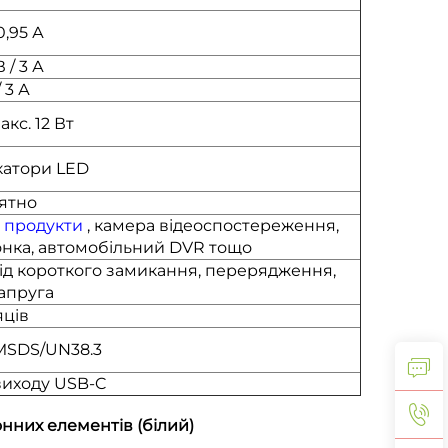
0,95 А
 / 3 А
/ 3 А
макс. 12 Вт
икатори LED
ятно
а
продукти
, камера відеоспостереження,
лонка, автомобільний DVR тощо
ід короткого замикання, перерядження,
апруга
яців
MSDS/UN38.3
виходу USB-C
онних елементів (білий)