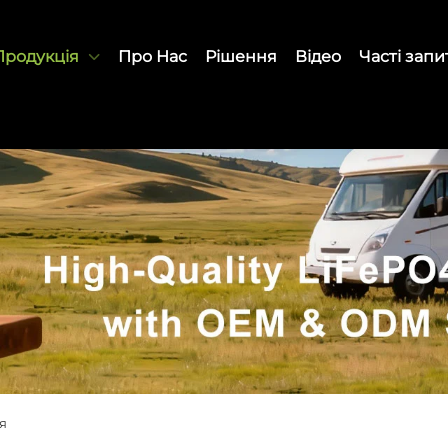
Продукція
Про Нас
Рішення
Відео
Часті зап
я