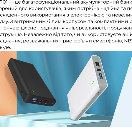
101 — це багатофункціональний акумуляторний банк н
орений для користувачів, яким потрібна надійна та 
сякденного використання з електронікою та невел
уму. З витриманим білим корпусом та компактними р
понує рідкісне поєднання універсальності, продуман
струкцію. Незалежно від того, чи використовуєте ви 
аднання, розважальних пристроїв чи смартфонів, NB7
ь-де.