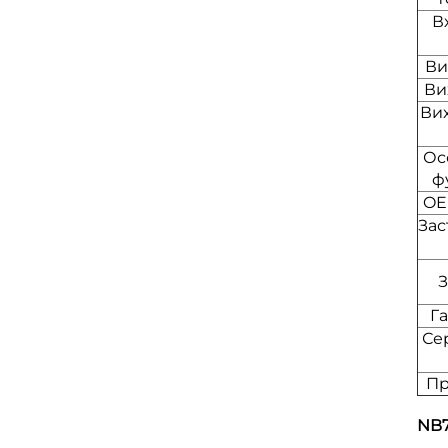
В
Ви
Ви
Вих
Ос
ф
OE
Зас
З
Га
Се
Пр
NB7