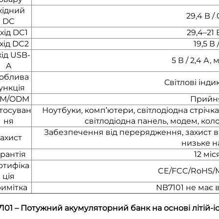
хідний
29,4 В / 
DC
хід DC1
29,4–21 В
хід DC2
19,5 В 
ід USB-
5 В / 2,4 А, 
A
облива
Світлові інд
ункція
M/ODM
Прийн
тосуван
Ноутбуки, комп’ютери, світлодіодна стрічк
ня
світлодіодна панель, модем, ко
Забезпечення від перерядження, захист в
ахист
низьке н
рантія
12 міс
ртифіка
CE/FCC/RoHS/
ція
имітка
NB7101 не має 
101 – Потужний акумуляторний банк на основі літій-і