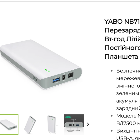
YABO NB71
Перезаряд
Вт·год Літ
Постійного
Планшета 
Безпечна
мережеви
змінного
зеленим 
акумулят
зарядний
Модель NB
В/17500 м
Вихідні 
USB-A, я