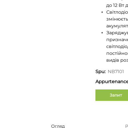
до 12 Вт
Світлоді
змінюєть
акумулят
Заряджув
призначе
світлоді
постійног
видів ро
NB7101
Spu:
Appurtenance
Запит
Огляд
Р