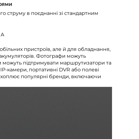
роями
ого струму в поєднанні зі стандартним
 А
більних пристроїв, але й для обладнання,
 акумуляторів. Фотографи можуть
и можуть підтримувати маршрутизатори та
IP-камери, портативні DVR або полеві
ть охоплює популярні бренди, включаючи