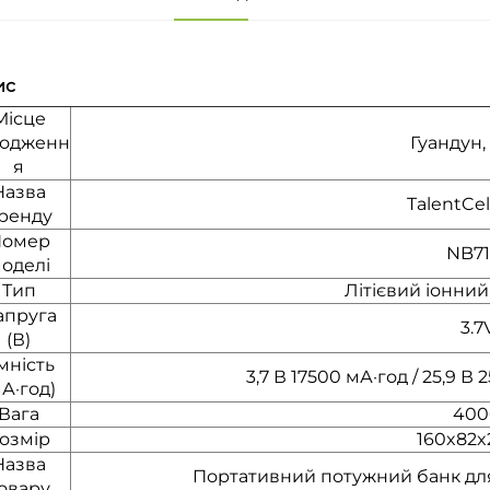
ис
Місце
ходженн
Гуандун,
я
Назва
TalentCe
ренду
омер
NB71
оделі
Тип
Літієвий іонни
апруга
3.7
(В)
мність
3,7 В 17500 мА·год / 25,9 В 
мА·год)
Вага
400
озмір
160x82x
Назва
Портативний потужний банк для
овару