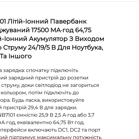
01 Літій-Іонний Павербанк
жуваний 17500 МА·год 64,75
ій-Іонний Акумулятор З Виходом
 Струму 24/19/5 В Для Ноутбука,
Та Іншого
 зарядка: спочатку підключіть
й зарядний пристрій до розетки
 струму, доки світлодіод не загориться
кольором, потім підключіть до
ора. Будь ласка, використовуйте
 пристрій 29,4 В для зарядки.
7101 ємністю 25,9 В 2,5 А·год або 3,7
А·год, еквівалентно 64,75 Вт·год.
інтерфейси включають DC1, DC2 та порт
кий підтримує максимальну потужність