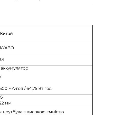
 Китай
ll/YABO
01
й аккумулятор
V
2500 мА·год / 64,75 Вт·год
G
22 мм
 ноутбука з високою ємністю