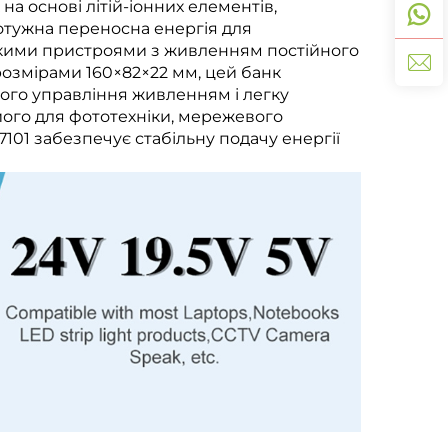
а основі літій-іонних елементів,
потужна переносна енергія для
икими пристроями з живленням постійного
озмірами 160×82×22 мм, цей банк
ого управління живленням і легку
його для фототехніки, мережевого
101 забезпечує стабільну подачу енергії