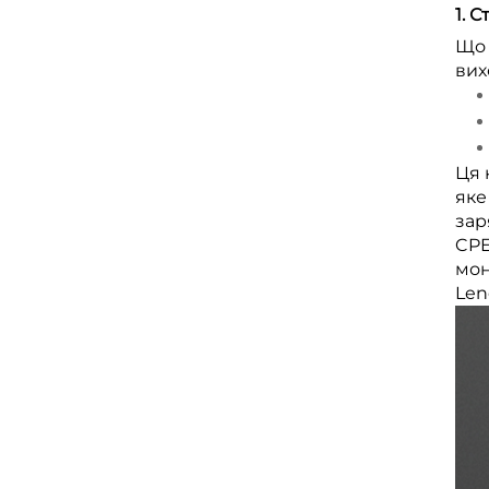
1. 
Що 
вих
Ця 
яке
зар
CPE
мон
Leno