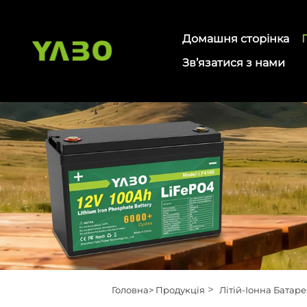
Домашня сторінка
Зв’язатися з нами
>
Головна>
Продукція
Літій-Іонна Батаре