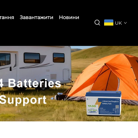
итання
Завантажити
Новини
UK