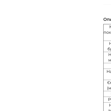
Оп
по
б
Н
м
Н
Є
(
Р
т