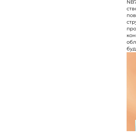
NB7
ств
пов
стр
про
кон
обл
буд