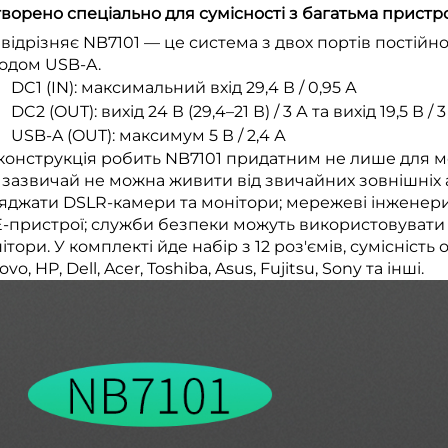
Створено спеціально для сумісності з багатьма прист
відрізняє NB7101 — це система з двох портів постійн
одом USB-A.
DC1 (IN): максимальний вхід 29,4 В / 0,95 А
DC2 (OUT): вихід 24 В (29,4–21 В) / 3 А та вихід 19,5 В / 3
USB-A (OUT): максимум 5 В / 2,4 А
конструкція робить NB7101 придатним не лише для мо
 зазвичай не можна живити від звичайних зовнішніх
яджати DSLR-камери та монітори; мережеві інженер
-пристрої; служби безпеки можуть використовувати 
ітори. У комплекті йде набір з 12 роз'ємів, сумісніс
vo, HP, Dell, Acer, Toshiba, Asus, Fujitsu, Sony та інші.