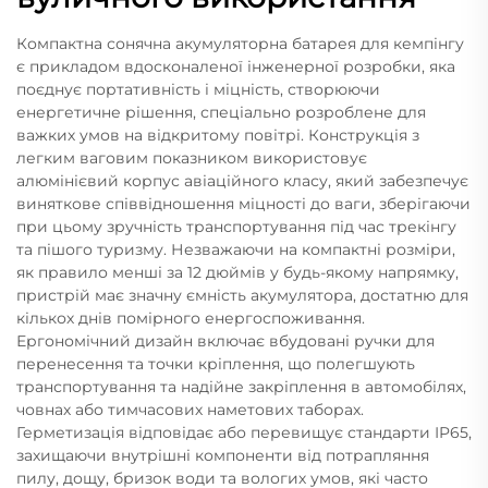
Компактна сонячна акумуляторна батарея для кемпінгу
є прикладом вдосконаленої інженерної розробки, яка
поєднує портативність і міцність, створюючи
енергетичне рішення, спеціально розроблене для
важких умов на відкритому повітрі. Конструкція з
легким ваговим показником використовує
алюмінієвий корпус авіаційного класу, який забезпечує
виняткове співвідношення міцності до ваги, зберігаючи
при цьому зручність транспортування під час трекінгу
та пішого туризму. Незважаючи на компактні розміри,
як правило менші за 12 дюймів у будь-якому напрямку,
пристрій має значну ємність акумулятора, достатню для
кількох днів помірного енергоспоживання.
Ергономічний дизайн включає вбудовані ручки для
перенесення та точки кріплення, що полегшують
транспортування та надійне закріплення в автомобілях,
човнах або тимчасових наметових таборах.
Герметизація відповідає або перевищує стандарти IP65,
захищаючи внутрішні компоненти від потрапляння
пилу, дощу, бризок води та вологих умов, які часто