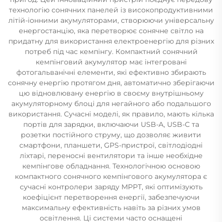
технологію сонячних панелей із високопродуктивними
літій-іонними акумуляторами, створюючи універсальну
енергостанцію, яка перетворює сонячне світло на
придатну для використання електроенергію для різних
потреб під час кемпінгу. Компактний сонячний
кемпінговий акумулятор має інтегровані
фотогальванічні елементи, які ефективно збирають
сонячну енергію протягом дня, автоматично зберігаючи
цю відновлювану енергію в своєму внутрішньому
акумуляторному блоці для негайного або подальшого
використання. Сучасні моделі, як правило, мають кілька
портів для зарядки, включаючи USB-A, USB-C та
розетки постійного струму, що дозволяє живити
смартфони, планшети, GPS-пристрої, світлодіодні
ліхтарі, переносні вентилятори та інше необхідне
кемпінгове обладнання. Технологічною основою
компактного сонячного кемпінгового акумулятора є
сучасні контролери заряду MPPT, які оптимізують
коефіцієнт перетворення енергії, забезпечуючи
максимальну ефективність навіть за різних умов
освітлення. Ці системи часто оснащені