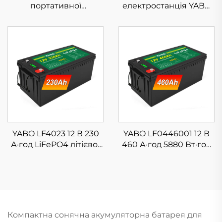
портативної
електростанція YABO
електростанції YABO
120 Вт, акумулятор
SG300SX, 300 Вт,
LiFePO4 31200 мА·год,
сонячний генератор
сонячний генератор зі
для кемпінгу,
складаним сонячним
подорожей, 288 Вт·год,
панеллю 30 Вт для
з акумулятором
кемпінгу на свіжому
LiFePO4
повітрі, аварійного
живлення вдома,
подорожей, ноутбуків,
резервного
копіювання UPS
YABO LF4023 12 В 230
YABO LF0446001 12 В
А·год LiFePO4 літієво-
460 А·год 5880 Вт·год
фосфатний
Літій-залізо-
акумулятор,
фосфатний
розрядний
акумулятор,
акумулятор для
перезаряджувальна
морського
система зберігання
застосування,
енергії для великих
Компактна сонячна акумуляторна батарея для
сонячної системи,
сонячних систем,