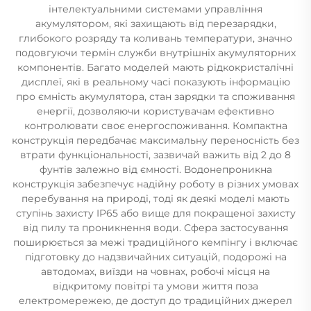
інтелектуальними системами управління
акумулятором, які захищають від перезарядки,
глибокого розряду та коливань температури, значно
подовгуючи термін служби внутрішніх акумуляторних
компонентів. Багато моделей мають рідкокристалічні
дисплеї, які в реальному часі показують інформацію
про ємність акумулятора, стан зарядки та споживання
енергії, дозволяючи користувачам ефективно
контролювати своє енергоспоживання. Компактна
конструкція передбачає максимальну переносність без
втрати функціональності, зазвичай важить від 2 до 8
фунтів залежно від ємності. Водонепроникна
конструкція забезпечує надійну роботу в різних умовах
перебування на природі, тоді як деякі моделі мають
ступінь захисту IP65 або вище для покращеної захисту
від пилу та проникнення води. Сфера застосування
поширюється за межі традиційного кемпінгу і включає
підготовку до надзвичайних ситуацій, подорожі на
автодомах, виїзди на човнах, робочі місця на
відкритому повітрі та умови життя поза
електромережею, де доступ до традиційних джерел