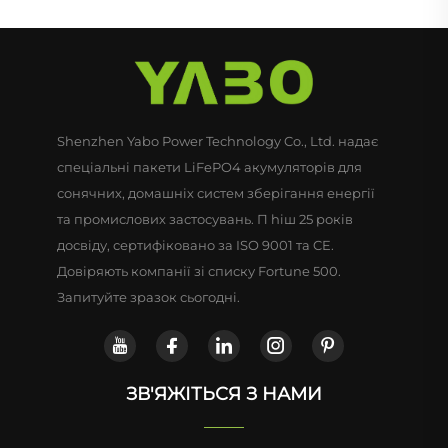
Shenzhen Yabo Power Technology Co., Ltd. надає
спеціальні пакети LiFePO4 акумуляторів для
сонячних, домашніх систем зберігання енергії
та промислових застосувань. П hiш 25 років
досвіду, сертифіковано за ISO 9001 та CE.
Довіряють компанії зі списку Fortune 500.
Запитуйте зразок сьогодні.
ЗВ'ЯЖІТЬСЯ З НАМИ