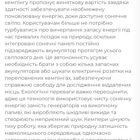
кемпінгу пропонує виняткову вартість завдяки
автодому, кемпінгу,
резервного живлення
здатності забезпечувати необмежену
позаелектромережі
поновлювану енергію, доки доступне сонячне
світло. Користувачам більше не потрібно
турбуватися про вичерпання запасу енергії під
час тривалих поїздок на природу, оскільки
інтегровані сонячні панелі постійно
підзаряджають акумулятор протягом усього
світлового дня. Ця автономність усуває
необхідність брати з собою кілька запасних
акумуляторів або шукати електричні розетки на
переповнених кемпінгах, забезпечуючи
справжню свободу для дослідження віддалених
місць. Екологічні переваги важко переоцінити,
адже ця технологія використовує чисту сонячну
енергію замість генераторів на викопному
паливі, які виробляють шкідливі викиди та
створюють неприємний шум. Кемпери цінують
тиху роботу, яка зберігає природну затишність
навколишнього середовища, одночасно
задовольняючи їхні потреби в електроживленні.