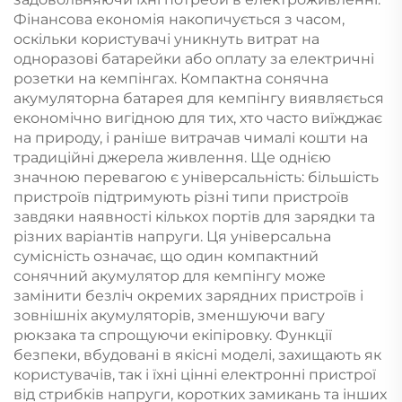
Фінансова економія накопичується з часом,
оскільки користувачі уникнуть витрат на
одноразові батарейки або оплату за електричні
розетки на кемпінгах. Компактна сонячна
акумуляторна батарея для кемпінгу виявляється
економічно вигідною для тих, хто часто виїжджає
на природу, і раніше витрачав чималі кошти на
традиційні джерела живлення. Ще однією
значною перевагою є універсальність: більшість
пристроїв підтримують різні типи пристроїв
завдяки наявності кількох портів для зарядки та
різних варіантів напруги. Ця універсальна
сумісність означає, що один компактний
сонячний акумулятор для кемпінгу може
замінити безліч окремих зарядних пристроїв і
зовнішніх акумуляторів, зменшуючи вагу
рюкзака та спрощуючи екіпіровку. Функції
безпеки, вбудовані в якісні моделі, захищають як
користувачів, так і їхні цінні електронні пристрої
від стрибків напруги, коротких замикань та інших