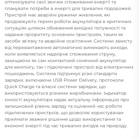
оптимізувати свої звички споживання енергії та
планувати потреби в енергії для тривалих подорожей.
Пристрій має аварійні режими живлення, які
продовжують термін роботи акумулятора в критичних
ситуаціях шляхом обмеження вихідної потужності та
надання пріоритету основним пристроям, таким як
засоби зв'язку та аварійне освітлення. Системи захисту
від перевантаження автоматично вимикають виходи,
коли виявляється надмірне споживання струму,
захищаючи як сам компактний сонячний акумулятор
для кемпінгу, так і підключені пристрої від електричних
пошкоджень. Система підтримує різні стандарти
зарядки, включаючи USB Power Delivery, протоколи
Quick Charge та власні системи зарядки, що
використовуються різними виробниками. Індикатор
ємності акумулятора надає актуальну інформацію про
залишковий рівень заряду та оцінений час роботи
підключених пристроїв, що дозволяє користувачам
приймати зважені рішення щодо використання та
економії енергії під час тривалих виїздів на природу.