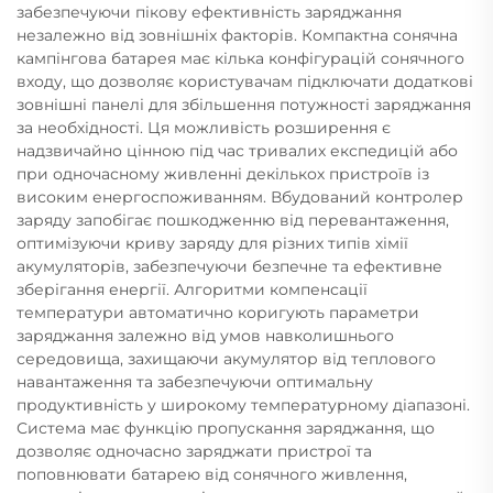
забезпечуючи пікову ефективність заряджання
незалежно від зовнішніх факторів. Компактна сонячна
кампінгова батарея має кілька конфігурацій сонячного
входу, що дозволяє користувачам підключати додаткові
зовнішні панелі для збільшення потужності заряджання
за необхідності. Ця можливість розширення є
надзвичайно цінною під час тривалих експедицій або
при одночасному живленні декількох пристроїв із
високим енергоспоживанням. Вбудований контролер
заряду запобігає пошкодженню від перевантаження,
оптимізуючи криву заряду для різних типів хімії
акумуляторів, забезпечуючи безпечне та ефективне
зберігання енергії. Алгоритми компенсації
температури автоматично коригують параметри
заряджання залежно від умов навколишнього
середовища, захищаючи акумулятор від теплового
навантаження та забезпечуючи оптимальну
продуктивність у широкому температурному діапазоні.
Система має функцію пропускання заряджання, що
дозволяє одночасно заряджати пристрої та
поповнювати батарею від сонячного живлення,