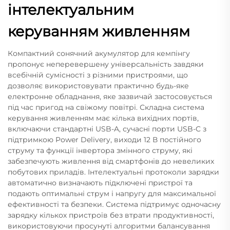
інтелектуальним
керуванням живленням
Компактний сонячний акумулятор для кемпінгу
пропонує неперевершену універсальність завдяки
всебічній сумісності з різними пристроями, що
дозволяє використовувати практично будь-яке
електронне обладнання, яке зазвичай застосовується
під час пригод на свіжому повітрі. Складна система
керування живленням має кілька вихідних портів,
включаючи стандартні USB-A, сучасні порти USB-C з
підтримкою Power Delivery, виходи 12 В постійного
струму та функції інвертора змінного струму, які
забезпечують живлення від смартфонів до невеликих
побутових приладів. Інтелектуальні протоколи зарядки
автоматично визначають підключені пристрої та
подають оптимальні струм і напругу для максимальної
ефективності та безпеки. Система підтримує одночасну
зарядку кількох пристроїв без втрати продуктивності,
використовуючи просунуті алгоритми балансування