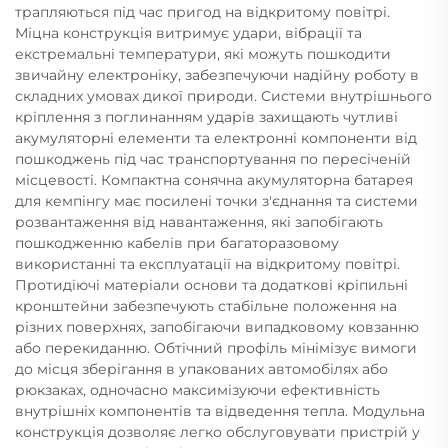
трапляються під час пригод на відкритому повітрі.
Міцна конструкція витримує удари, вібрації та
екстремальні температури, які можуть пошкодити
звичайну електроніку, забезпечуючи надійну роботу в
складних умовах дикої природи. Системи внутрішнього
кріплення з поглинанням ударів захищають чутливі
акумуляторні елементи та електронні компоненти від
пошкоджень під час транспортування по пересіченій
місцевості. Компактна сонячна акумуляторна батарея
для кемпінгу має посилені точки з'єднання та системи
розвантаження від навантаження, які запобігають
пошкодженню кабелів при багаторазовому
використанні та експлуатації на відкритому повітрі.
Протидіючі матеріали основи та додаткові кріпильні
кронштейни забезпечують стабільне положення на
різних поверхнях, запобігаючи випадковому ковзанню
або перекиданню. Обтічний профіль мінімізує вимоги
до місця зберігання в упакованих автомобілях або
рюкзаках, одночасно максимізуючи ефективність
внутрішніх компонентів та відведення тепла. Модульна
конструкція дозволяє легко обслуговувати пристрій у