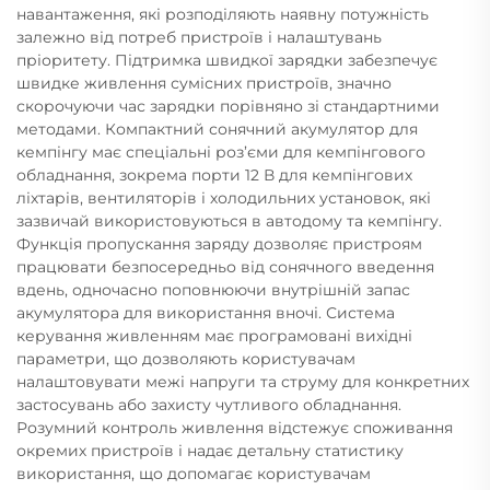
навантаження, які розподіляють наявну потужність
залежно від потреб пристроїв і налаштувань
пріоритету. Підтримка швидкої зарядки забезпечує
швидке живлення сумісних пристроїв, значно
скорочуючи час зарядки порівняно зі стандартними
методами. Компактний сонячний акумулятор для
кемпінгу має спеціальні роз’єми для кемпінгового
обладнання, зокрема порти 12 В для кемпінгових
ліхтарів, вентиляторів і холодильних установок, які
зазвичай використовуються в автодому та кемпінгу.
Функція пропускання заряду дозволяє пристроям
працювати безпосередньо від сонячного введення
вдень, одночасно поповнюючи внутрішній запас
акумулятора для використання вночі. Система
керування живленням має програмовані вихідні
параметри, що дозволяють користувачам
налаштовувати межі напруги та струму для конкретних
застосувань або захисту чутливого обладнання.
Розумний контроль живлення відстежує споживання
окремих пристроїв і надає детальну статистику
використання, що допомагає користувачам